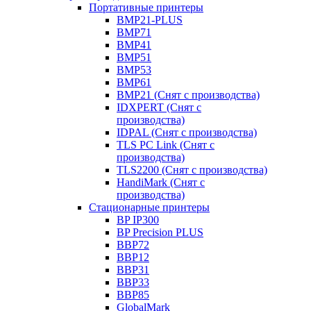
Портативные принтеры
BMP21-PLUS
BMP71
BMP41
BMP51
BMP53
BMP61
BMP21 (Снят с производства)
IDXPERT (Снят с
производства)
IDPAL (Снят с производства)
TLS PC Link (Снят с
производства)
TLS2200 (Снят с производства)
HandiMark (Снят с
производства)
Стационарные принтеры
BP IP300
BP Precision PLUS
BBP72
BBP12
BBP31
BBP33
BBP85
GlobalMark