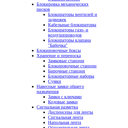
Блокировка механических
рисков
Блокираторы вентилей и
задвижек
Кабельные блокираторы
Блокираторы газо- и
воздухопроводов
Блокираторы клапана
"Бабочка"
Блокировочные боксы
Хранение и переноска
Замковые станции
Блокировочные станции
Бирочные станции
Блокираторные наборы
Сумки
Навесные замки общего
назначения
Замки с ключами
Кодовые замки
Сигнальная разметка
Диспенсеры для ленты
Сигнальная лента
Напольная лента
Оградительная лента