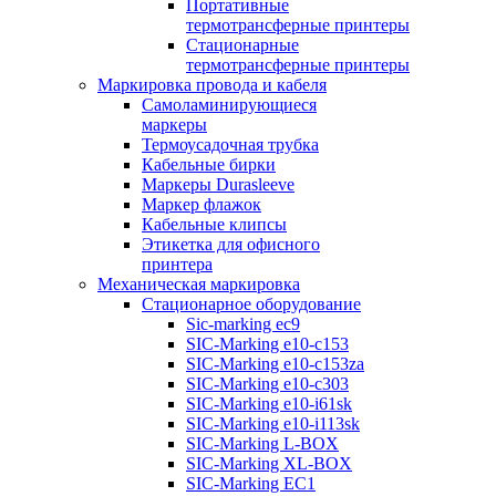
Портативные
термотрансферные принтеры
Стационарные
термотрансферные принтеры
Маркировка провода и кабеля
Самоламинирующиеся
маркеры
Термоусадочная трубка
Кабельные бирки
Маркеры Durasleeve
Маркер флажок
Кабельные клипсы
Этикетка для офисного
принтера
Механическая маркировка
Стационарное оборудование
Sic-marking ec9
SIC-Marking e10-c153
SIC-Marking e10-c153za
SIC-Marking e10-c303
SIC-Marking e10-i61sk
SIC-Marking e10-i113sk
SIC-Marking L-BOX
SIC-Marking XL-BOX
SIC-Marking EC1