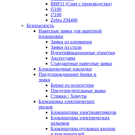
BBP11 (Снят с производства)
i5100
i7100
Zebra ZM400
Безопасность
Навесные замки для защитной
блокировки
Замки из алюминия
Замки из стали
Идентификационные этикетки
Аксессуары
Стандартные навесные замки
Блокировочные накладки
Предупреждающие бирки и
знаки
Бирки из полиэстера
Предупредительные знаки
Стяжки / Хомуты
Блокировка электрических
рисков
Блокираторы электроавтоматов
Блокираторы электрических
разъемов
Блокираторы пусковых кнопок
и выключателей