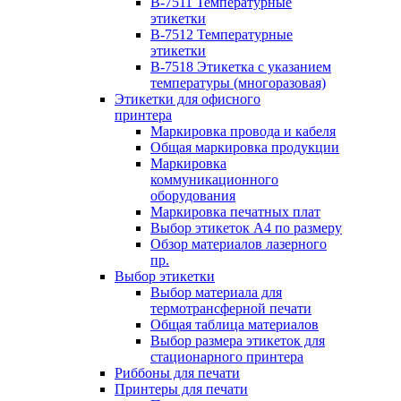
B-7511 Температурные
этикетки
B-7512 Температурные
этикетки
B-7518 Этикетка с указанием
температуры (многоразовая)
Этикетки для офисного
принтера
Маркировка провода и кабеля
Общая маркировка продукции
Маркировка
коммуникационного
оборудования
Маркировка печатных плат
Выбор этикеток А4 по размеру
Обзор материалов лазерного
пр.
Выбор этикетки
Выбор материала для
термотрансферной печати
Общая таблица материалов
Выбор размера этикеток для
стационарного принтера
Риббоны для печати
Принтеры для печати