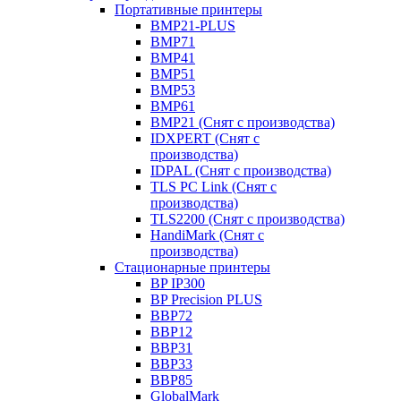
Портативные принтеры
BMP21-PLUS
BMP71
BMP41
BMP51
BMP53
BMP61
BMP21 (Снят с производства)
IDXPERT (Снят с
производства)
IDPAL (Снят с производства)
TLS PC Link (Снят с
производства)
TLS2200 (Снят с производства)
HandiMark (Снят с
производства)
Стационарные принтеры
BP IP300
BP Precision PLUS
BBP72
BBP12
BBP31
BBP33
BBP85
GlobalMark