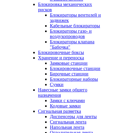
Блокировка механических
рисков
Блокираторы вентилей и
задвижек
Кабельные блокираторы
Блокираторы газо- и
воздухопроводов
Блокираторы клапана
"Бабочка"
Блокировочные боксы
Хранение и переноска
Замковые станции
Блокировочные станции
Бирочные станции
Блокираторные наборы
Сумки
Навесные замки общего
назначения
Замки с ключами
Кодовые замки
Сигнальная разметка
Диспенсеры для ленты
Сигнальная лента
Напольная лента
Оградительная лента