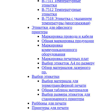
B-7511 Температурные
этикетки
B-7512 Температурные
этикетки
B-7518 Этикетка с указанием
температуры (многоразовая)
Этикетки для офисного
принтера
Маркировка провода и кабеля
Общая маркировка продукции
Маркировка
коммуникационного
оборудования
Маркировка печатных плат
Выбор этикеток А4 по размеру
Обзор материалов лазерного
пр.
Выбор этикетки
Выбор материала для
термотрансферной печати
Общая таблица материалов
Выбор размера этикеток для
стационарного принтера
Риббоны для печати
Принтеры для печати