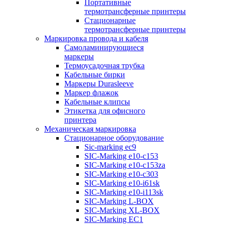
Портативные
термотрансферные принтеры
Стационарные
термотрансферные принтеры
Маркировка провода и кабеля
Самоламинирующиеся
маркеры
Термоусадочная трубка
Кабельные бирки
Маркеры Durasleeve
Маркер флажок
Кабельные клипсы
Этикетка для офисного
принтера
Механическая маркировка
Стационарное оборудование
Sic-marking ec9
SIC-Marking e10-c153
SIC-Marking e10-c153za
SIC-Marking e10-c303
SIC-Marking e10-i61sk
SIC-Marking e10-i113sk
SIC-Marking L-BOX
SIC-Marking XL-BOX
SIC-Marking EC1