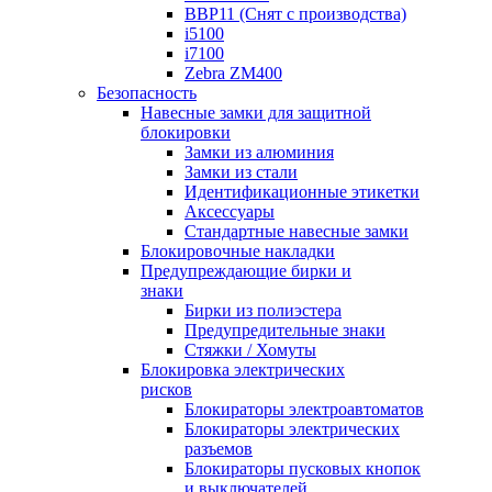
BBP11 (Снят с производства)
i5100
i7100
Zebra ZM400
Безопасность
Навесные замки для защитной
блокировки
Замки из алюминия
Замки из стали
Идентификационные этикетки
Аксессуары
Стандартные навесные замки
Блокировочные накладки
Предупреждающие бирки и
знаки
Бирки из полиэстера
Предупредительные знаки
Стяжки / Хомуты
Блокировка электрических
рисков
Блокираторы электроавтоматов
Блокираторы электрических
разъемов
Блокираторы пусковых кнопок
и выключателей