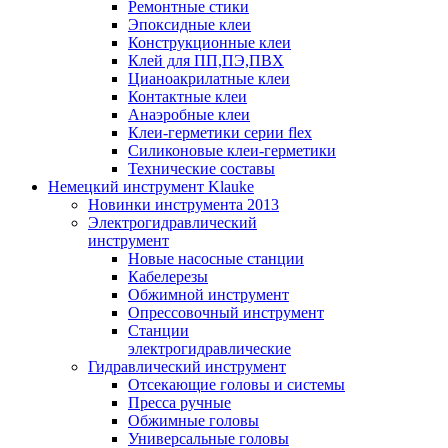
Ремонтные стики
Эпоксидные клеи
Конструкционные клеи
Клей для ПП,ПЭ,ПВХ
Цианоакрилатные клеи
Контактные клеи
Анаэробные клеи
Клеи-герметики серии flex
Силиконовые клеи-герметики
Технические составы
Немецкий инструмент Klauke
Новинки инструмента 2013
Электрогидравлический
инструмент
Новые насосные станции
Кабелерезы
Обжимной инструмент
Опрессовочный инструмент
Станции
электрогидравлические
Гидравлический инструмент
Отсекающие головы и системы
Пресса ручные
Обжимные головы
Универсальные головы