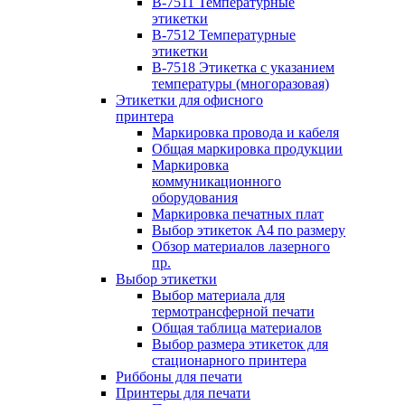
B-7511 Температурные
этикетки
B-7512 Температурные
этикетки
B-7518 Этикетка с указанием
температуры (многоразовая)
Этикетки для офисного
принтера
Маркировка провода и кабеля
Общая маркировка продукции
Маркировка
коммуникационного
оборудования
Маркировка печатных плат
Выбор этикеток А4 по размеру
Обзор материалов лазерного
пр.
Выбор этикетки
Выбор материала для
термотрансферной печати
Общая таблица материалов
Выбор размера этикеток для
стационарного принтера
Риббоны для печати
Принтеры для печати