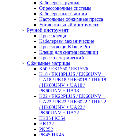
Кабелерезы ручные
Опрессовочные системы
Кабелерезные станции
Настольные обжимные пресса
Универсальный инструмент
Ручной инструмент
Пресс клещи
Кабелерезы механические
Пресс-клещи Klauke Pro
Клещи для снятия изоляции
Пресс электрический
Обжимные матрицы
К50 / ЕК1550 / ЕК1550G
K18 / EK18PLUS / EK60UNV +
UA18 / PK18 / HK6018 / THK18
/ HK60UNV + UA18 /
PK60UNV + UA18
K22 / EK22PLUS / EK60UNV +
UA22 / PK22 / HK6022 / THK22
/ HK60UNV + UA22 /
PK60UNV + UA22
EK354 K354
HK122
PK252
PK45 HK45