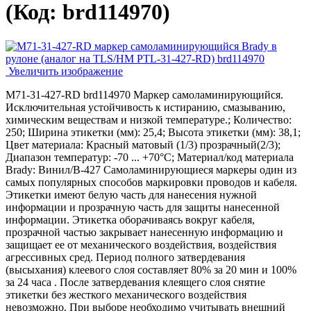
(Код:
brd114970
)
Увеличить изображение
M71-31-427-RD brd114970 Маркер самоламинирующийся.
Исключительная устойчивость к истиранию, смазыванию,
химическим веществам и низкой температуре.; Количество:
250; Ширина этикетки (мм): 25,4; Высота этикетки (мм): 38,1;
Цвет материала: Красный матовый (1/3) прозрачный(2/3);
Диапазон температур: -70 ... +70°С; Материал/код материала
Brady: Винил/В-427 Самоламинирующиеся маркеры один из
самых популярных способов маркировки проводов и кабеля.
Этикетки имеют белую часть для нанесения нужной
информации и прозрачную часть для защиты нанесенной
информации. Этикетка оборачиваясь вокруг кабеля,
прозрачной частью закрывает нанесенную информацию и
защищает ее от механического воздействия, воздействия
агрессивных сред. Период полного затвердевания
(высыхания) клеевого слоя составляет 80% за 20 мин и 100%
за 24 часа . После затвердевания клеящего слоя снятие
этикетки без жесткого механического воздействия
невозможно. При выборе необходимо учитывать внешний