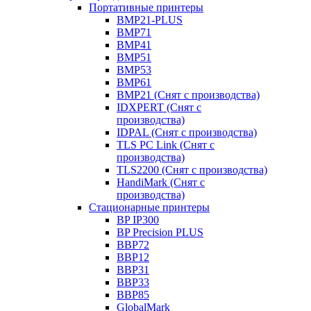
Портативные принтеры
BMP21-PLUS
BMP71
BMP41
BMP51
BMP53
BMP61
BMP21 (Снят с производства)
IDXPERT (Снят с
производства)
IDPAL (Снят с производства)
TLS PC Link (Снят с
производства)
TLS2200 (Снят с производства)
HandiMark (Снят с
производства)
Стационарные принтеры
BP IP300
BP Precision PLUS
BBP72
BBP12
BBP31
BBP33
BBP85
GlobalMark