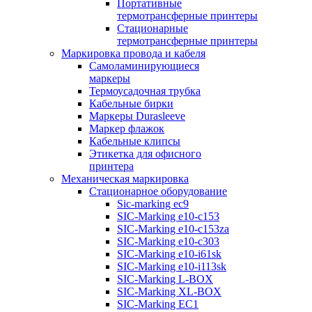
Портативные
термотрансферные принтеры
Стационарные
термотрансферные принтеры
Маркировка провода и кабеля
Самоламинирующиеся
маркеры
Термоусадочная трубка
Кабельные бирки
Маркеры Durasleeve
Маркер флажок
Кабельные клипсы
Этикетка для офисного
принтера
Механическая маркировка
Стационарное оборудование
Sic-marking ec9
SIC-Marking e10-c153
SIC-Marking e10-c153za
SIC-Marking e10-c303
SIC-Marking e10-i61sk
SIC-Marking e10-i113sk
SIC-Marking L-BOX
SIC-Marking XL-BOX
SIC-Marking EC1