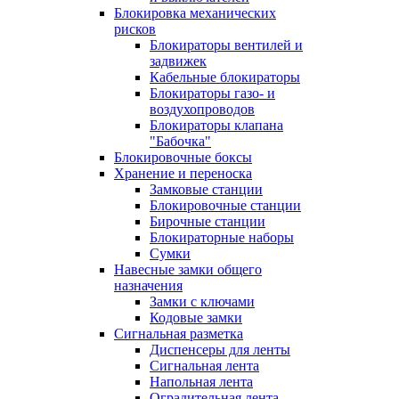
Блокировка механических
рисков
Блокираторы вентилей и
задвижек
Кабельные блокираторы
Блокираторы газо- и
воздухопроводов
Блокираторы клапана
"Бабочка"
Блокировочные боксы
Хранение и переноска
Замковые станции
Блокировочные станции
Бирочные станции
Блокираторные наборы
Сумки
Навесные замки общего
назначения
Замки с ключами
Кодовые замки
Сигнальная разметка
Диспенсеры для ленты
Сигнальная лента
Напольная лента
Оградительная лента