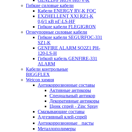
GENLIS-F Н05V/H07V-K
Гибкие силовые кабели
Кабели ENERGY RV-K FOC
EXZHELLENT XXI RZ1-K
0,6/1 кВ нГ-LS-HF
Гибкие кабели FLEGIGRON
Огнеупорные силовые кабели
Гибкие кабели SEGURFOC-331
SZ1-K
GENFIRE ALARM SO2Z1 PH-
120-LS-H
Гибкий кабель GENFIRE-331
ALARM
Кабели контрольные
BIGGFLEX
Weicon химия
Антикоррозионные составы
Активные антикоры
Специальный антикор
Декоративные антикоры
Цинк спрей - Zinc Spray
Смазывающие составы
Адгезивный клей-спрей
Антикоррозионные пасты
Металлополимеры