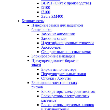
BBP11 (Снят с производства)
i5100
i7100
Zebra ZM400
Безопасность
Навесные замки для защитной
блокировки
Замки из алюминия
Замки из стали
Идентификационные этикетки
Аксессуары
Стандартные навесные замки
Блокировочные накладки
Предупреждающие бирки и
знаки
Бирки из полиэстера
Предупредительные знаки
Стяжки / Хомуты
Блокировка электрических
рисков
Блокираторы электроавтоматов
Блокираторы электрических
разъемов
Блокираторы пусковых кнопок
и выключателей