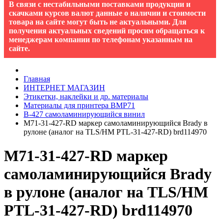
В связи с нестабильными поставками продукции и
скачками курсов валют данные о наличии и стоимости
товара на сайте могут быть не актуальными. Для
получения актуальных сведений просим обращаться к
менеджерам компании по телефонам указанным на
сайте.
Главная
ИНТЕРНЕТ МАГАЗИН
Этикетки, наклейки и др. материалы
Материалы для принтера BMP71
B-427 cамоламинирующийся винил
M71-31-427-RD маркер самоламинирующийся Brady в
рулоне (аналог на TLS/HM PTL-31-427-RD) brd114970
M71-31-427-RD маркер
самоламинирующийся Brady
в рулоне (аналог на TLS/HM
PTL-31-427-RD) brd114970