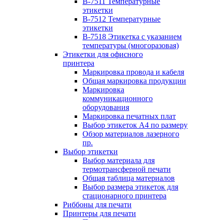
B-7511 Температурные
этикетки
B-7512 Температурные
этикетки
B-7518 Этикетка с указанием
температуры (многоразовая)
Этикетки для офисного
принтера
Маркировка провода и кабеля
Общая маркировка продукции
Маркировка
коммуникационного
оборудования
Маркировка печатных плат
Выбор этикеток А4 по размеру
Обзор материалов лазерного
пр.
Выбор этикетки
Выбор материала для
термотрансферной печати
Общая таблица материалов
Выбор размера этикеток для
стационарного принтера
Риббоны для печати
Принтеры для печати