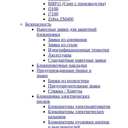
BBP11 (Снят с производства)
i5100
i7100
Zebra ZM400
Безопасность
Навесные замки для защитной
блокировки
Замки из алюминия
Замки из стали
Идентификационные этикетки
Аксессуары
Стандартные навесные замки
Блокировочные накладки
Предупреждающие бирки и
знаки
Бирки из полиэстера
Предупредительные знаки
Стяжки / Хомуты
Блокировка электрических
рисков
Блокираторы электроавтоматов
Блокираторы электрических
разъемов
Блокираторы пусковых кнопок
и выключателей