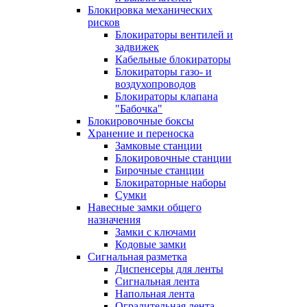
Блокировка механических
рисков
Блокираторы вентилей и
задвижек
Кабельные блокираторы
Блокираторы газо- и
воздухопроводов
Блокираторы клапана
"Бабочка"
Блокировочные боксы
Хранение и переноска
Замковые станции
Блокировочные станции
Бирочные станции
Блокираторные наборы
Сумки
Навесные замки общего
назначения
Замки с ключами
Кодовые замки
Сигнальная разметка
Диспенсеры для ленты
Сигнальная лента
Напольная лента
Оградительная лента