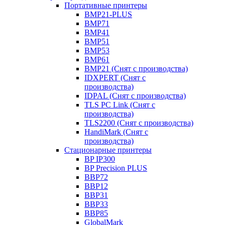
Портативные принтеры
BMP21-PLUS
BMP71
BMP41
BMP51
BMP53
BMP61
BMP21 (Снят с производства)
IDXPERT (Снят с
производства)
IDPAL (Снят с производства)
TLS PC Link (Снят с
производства)
TLS2200 (Снят с производства)
HandiMark (Снят с
производства)
Стационарные принтеры
BP IP300
BP Precision PLUS
BBP72
BBP12
BBP31
BBP33
BBP85
GlobalMark