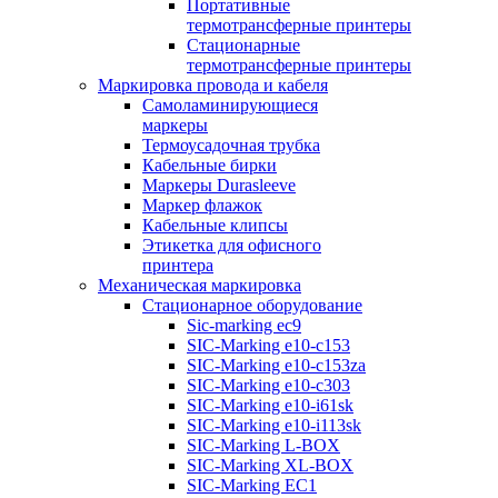
Портативные
термотрансферные принтеры
Стационарные
термотрансферные принтеры
Маркировка провода и кабеля
Самоламинирующиеся
маркеры
Термоусадочная трубка
Кабельные бирки
Маркеры Durasleeve
Маркер флажок
Кабельные клипсы
Этикетка для офисного
принтера
Механическая маркировка
Стационарное оборудование
Sic-marking ec9
SIC-Marking e10-c153
SIC-Marking e10-c153za
SIC-Marking e10-c303
SIC-Marking e10-i61sk
SIC-Marking e10-i113sk
SIC-Marking L-BOX
SIC-Marking XL-BOX
SIC-Marking EC1