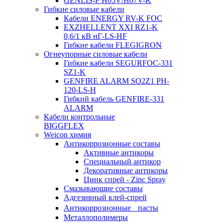
GENLIS-F Н05V/H07V-K
Гибкие силовые кабели
Кабели ENERGY RV-K FOC
EXZHELLENT XXI RZ1-K
0,6/1 кВ нГ-LS-HF
Гибкие кабели FLEGIGRON
Огнеупорные силовые кабели
Гибкие кабели SEGURFOC-331
SZ1-K
GENFIRE ALARM SO2Z1 PH-
120-LS-H
Гибкий кабель GENFIRE-331
ALARM
Кабели контрольные
BIGGFLEX
Weicon химия
Антикоррозионные составы
Активные антикоры
Специальный антикор
Декоративные антикоры
Цинк спрей - Zinc Spray
Смазывающие составы
Адгезивный клей-спрей
Антикоррозионные пасты
Металлополимеры