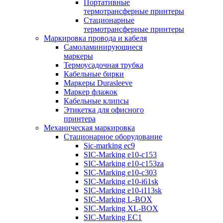
Портативные
термотрансферные принтеры
Стационарные
термотрансферные принтеры
Маркировка провода и кабеля
Самоламинирующиеся
маркеры
Термоусадочная трубка
Кабельные бирки
Маркеры Durasleeve
Маркер флажок
Кабельные клипсы
Этикетка для офисного
принтера
Механическая маркировка
Стационарное оборудование
Sic-marking ec9
SIC-Marking e10-c153
SIC-Marking e10-c153za
SIC-Marking e10-c303
SIC-Marking e10-i61sk
SIC-Marking e10-i113sk
SIC-Marking L-BOX
SIC-Marking XL-BOX
SIC-Marking EC1