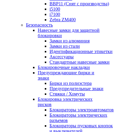
BBP11 (Снят с производства)
i5100
i7100
Zebra ZM400
Безопасность
Навесные замки для защитной
блокировки
Замки из алюминия
Замки из стали
Идентификационные этикетки
Аксессуары
Стандартные навесные замки
Блокировочные накладки
Предупреждающие бирки и
знаки
Бирки из полиэстера
Предупредительные знаки
Стяжки / Хомуты
Блокировка электрических
рисков
Блокираторы электроавтоматов
Блокираторы электрических
разъемов
Блокираторы пусковых кнопок
и выключателей