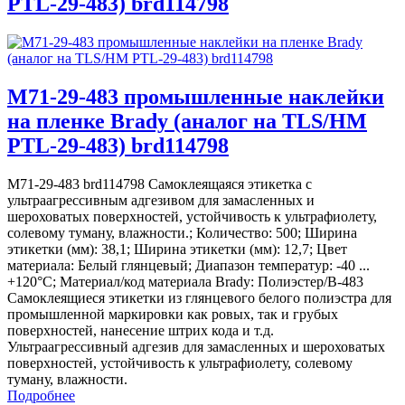
PTL-29-483) brd114798
M71-29-483 промышленные наклейки
на пленке Brady (аналог на TLS/HM
PTL-29-483) brd114798
M71-29-483 brd114798 Самоклеящаяся этикетка с
ультраагрессивным адгезивом для замасленных и
шероховатых поверхностей, устойчивость к ультрафиолету,
солевому туману, влажности.; Количество: 500; Ширина
этикетки (мм): 38,1; Ширина этикетки (мм): 12,7; Цвет
материала: Белый глянцевый; Диапазон температур: -40 ...
+120°С; Материал/код материала Brady: Полиэстер/В-483
Самоклеящиеся этикетки из глянцевого белого полиэстра для
промышленной маркировки как ровых, так и грубых
поверхностей, нанесение штрих кода и т.д.
Ультраагрессивный адгезив для замасленных и шероховатых
поверхностей, устойчивость к ультрафиолету, солевому
туману, влажности.
Подробнее