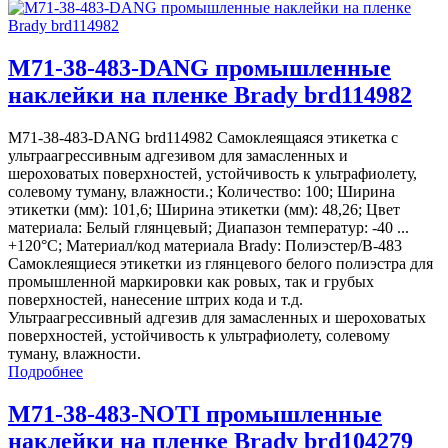
M71-38-483-DANG промышленные
наклейки на пленке Brady brd114982
M71-38-483-DANG brd114982 Самоклеящаяся этикетка с
ультраагрессивным адгезивом для замасленных и
шероховатых поверхностей, устойчивость к ультрафиолету,
солевому туману, влажности.; Количество: 100; Ширина
этикетки (мм): 101,6; Ширина этикетки (мм): 48,26; Цвет
материала: Белый глянцевый; Диапазон температур: -40 ...
+120°С; Материал/код материала Brady: Полиэстер/В-483
Самоклеящиеся этикетки из глянцевого белого полиэстра для
промышленной маркировки как ровых, так и грубых
поверхностей, нанесение штрих кода и т.д.
Ультраагрессивный адгезив для замасленных и шероховатых
поверхностей, устойчивость к ультрафиолету, солевому
туману, влажности.
Подробнее
M71-38-483-NOTI промышленные
наклейки на пленке Brady brd104279