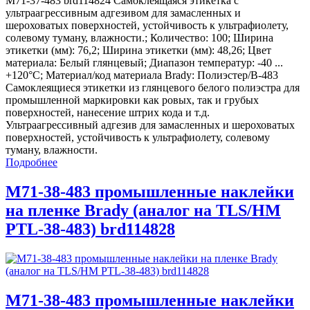
M71-37-483 brd114824 Самоклеящаяся этикетка с
ультраагрессивным адгезивом для замасленных и
шероховатых поверхностей, устойчивость к ультрафиолету,
солевому туману, влажности.; Количество: 100; Ширина
этикетки (мм): 76,2; Ширина этикетки (мм): 48,26; Цвет
материала: Белый глянцевый; Диапазон температур: -40 ...
+120°С; Материал/код материала Brady: Полиэстер/В-483
Самоклеящиеся этикетки из глянцевого белого полиэстра для
промышленной маркировки как ровых, так и грубых
поверхностей, нанесение штрих кода и т.д.
Ультраагрессивный адгезив для замасленных и шероховатых
поверхностей, устойчивость к ультрафиолету, солевому
туману, влажности.
Подробнее
M71-38-483 промышленные наклейки
на пленке Brady (аналог на TLS/HM
PTL-38-483) brd114828
M71-38-483 промышленные наклейки