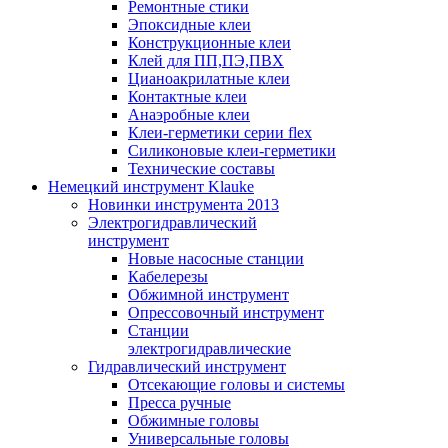
Ремонтные стики
Эпоксидные клеи
Конструкционные клеи
Клей для ПП,ПЭ,ПВХ
Цианоакрилатные клеи
Контактные клеи
Анаэробные клеи
Клеи-герметики серии flex
Силиконовые клеи-герметики
Технические составы
Немецкий инструмент Klauke
Новинки инструмента 2013
Электрогидравлический
инструмент
Новые насосные станции
Кабелерезы
Обжимной инструмент
Опрессовочный инструмент
Станции
электрогидравлические
Гидравлический инструмент
Отсекающие головы и системы
Пресса ручные
Обжимные головы
Универсальные головы