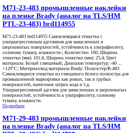
M71-23-483 промышленные наклейки
на пленке Brady (аналог на TLS/HM
PTL-23-483) brd114955
M71-23-483 brd114955 Самоклеящаяся этикетка с
ультраагрессивным адгезивом для замасленных и
шероховатых поверхностей, устойчивость к ультрафиолету,
солевому туману, влажности.; Количество: 100; Ширина
этикетки (мм): 101,6; Ширина этикетки (мм): 25,4; Цвет
материала: Белый глянцевый; Диапазон температур: -40 ...
+120°С; Материал/код материала Brady: Полиэстер/В-483
Самоклеящиеся этикетки из глянцевого белого полиэстра для
промышленной маркировки как ровых, так и грубых
поверхностей, нанесение штрих кода и т.д.
Ультраагрессивный адгезив для замасленных и шероховатых
поверхностей, устойчивость к ультрафиолету, солевому
туману, влажности.
Подробнее
M71-29-483 промышленные наклейки
на пленке Brady (аналог на TLS/HM