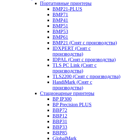
Портативные принтеры
BMP21-PLUS
BMP71
BMP41
BMP51
BMP53
BMP61
BMP21 (Снят с производства)
IDXPERT (Снят с
производства)
IDPAL (Снят с производства)
TLS PC Link (Снят с
производства)
TLS2200 (Снят с производства)
HandiMark (Снят с
производства)
Стационарные принтеры
BP IP300
BP Precision PLUS
BBP72
BBP12
BBP31
BBP33
BBP85
GlobalMark