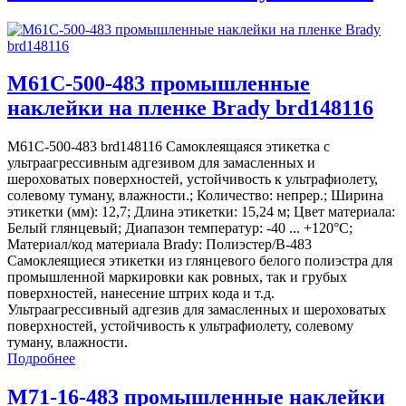
M61C-500-483 промышленные
наклейки на пленке Brady brd148116
M61C-500-483 brd148116 Самоклеящаяся этикетка с
ультраагрессивным адгезивом для замасленных и
шероховатых поверхностей, устойчивость к ультрафиолету,
солевому туману, влажности.; Количество: непрер.; Ширина
этикетки (мм): 12,7; Длина этикетки: 15,24 м; Цвет материала:
Белый глянцевый; Диапазон температур: -40 ... +120°С;
Материал/код материала Brady: Полиэстер/В-483
Самоклеящиеся этикетки из глянцевого белого полиэстра для
промышленной маркировки как ровных, так и грубых
поверхностей, нанесение штрих кода и т.д.
Ультраагрессивный адгезив для замасленных и шероховатых
поверхностей, устойчивость к ультрафиолету, солевому
туману, влажности.
Подробнее
M71-16-483 промышленные наклейки