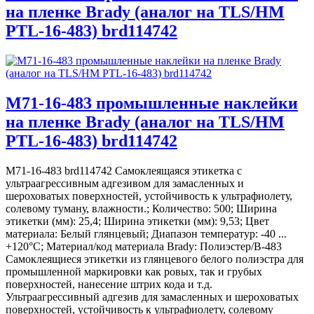
на пленке Brady (аналог на TLS/HM
PTL-16-483) brd114742
M71-16-483 промышленные наклейки
на пленке Brady (аналог на TLS/HM
PTL-16-483) brd114742
M71-16-483 brd114742 Самоклеящаяся этикетка с
ультраагрессивным адгезивом для замасленных и
шероховатых поверхностей, устойчивость к ультрафиолету,
солевому туману, влажности.; Количество: 500; Ширина
этикетки (мм): 25,4; Ширина этикетки (мм): 9,53; Цвет
материала: Белый глянцевый; Диапазон температур: -40 ...
+120°С; Материал/код материала Brady: Полиэстер/В-483
Самоклеящиеся этикетки из глянцевого белого полиэстра для
промышленной маркировки как ровых, так и грубых
поверхностей, нанесение штрих кода и т.д.
Ультраагрессивный адгезив для замасленных и шероховатых
поверхностей, устойчивость к ультрафиолету, солевому