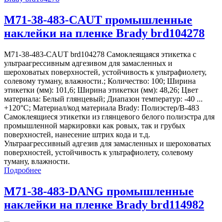
M71-38-483-CAUT промышленные
наклейки на пленке Brady brd104278
M71-38-483-CAUT brd104278 Самоклеящаяся этикетка с
ультраагрессивным адгезивом для замасленных и
шероховатых поверхностей, устойчивость к ультрафиолету,
солевому туману, влажности.; Количество: 100; Ширина
этикетки (мм): 101,6; Ширина этикетки (мм): 48,26; Цвет
материала: Белый глянцевый; Диапазон температур: -40 ...
+120°С; Материал/код материала Brady: Полиэстер/В-483
Самоклеящиеся этикетки из глянцевого белого полиэстра для
промышленной маркировки как ровых, так и грубых
поверхностей, нанесение штрих кода и т.д.
Ультраагрессивный адгезив для замасленных и шероховатых
поверхностей, устойчивость к ультрафиолету, солевому
туману, влажности.
Подробнее
M71-38-483-DANG промышленные
наклейки на пленке Brady brd114982