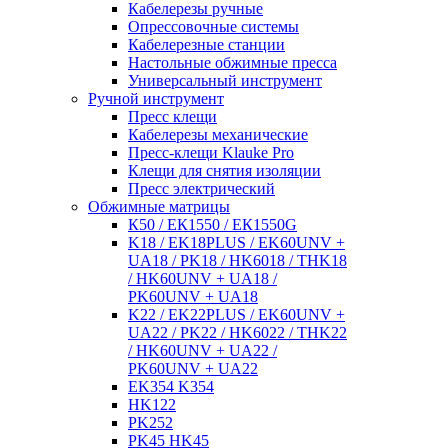
Кабелерезы ручные
Опрессовочные системы
Кабелерезные станции
Настольные обжимные пресса
Универсальный инструмент
Ручной инструмент
Пресс клещи
Кабелерезы механические
Пресс-клещи Klauke Pro
Клещи для снятия изоляции
Пресс электрический
Обжимные матрицы
К50 / ЕК1550 / ЕК1550G
K18 / EK18PLUS / EK60UNV +
UA18 / PK18 / HK6018 / THK18
/ HK60UNV + UA18 /
PK60UNV + UA18
K22 / EK22PLUS / EK60UNV +
UA22 / PK22 / HK6022 / THK22
/ HK60UNV + UA22 /
PK60UNV + UA22
EK354 K354
HK122
PK252
PK45 HK45