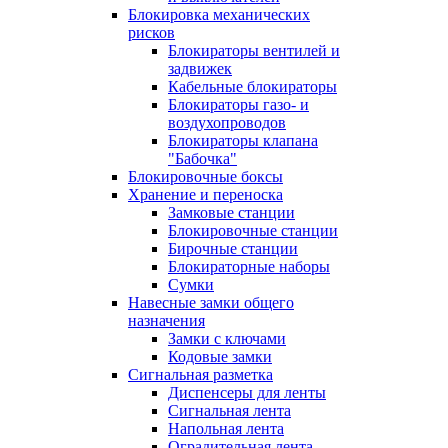
Блокировка механических
рисков
Блокираторы вентилей и
задвижек
Кабельные блокираторы
Блокираторы газо- и
воздухопроводов
Блокираторы клапана
"Бабочка"
Блокировочные боксы
Хранение и переноска
Замковые станции
Блокировочные станции
Бирочные станции
Блокираторные наборы
Сумки
Навесные замки общего
назначения
Замки с ключами
Кодовые замки
Сигнальная разметка
Диспенсеры для ленты
Сигнальная лента
Напольная лента
Оградительная лента