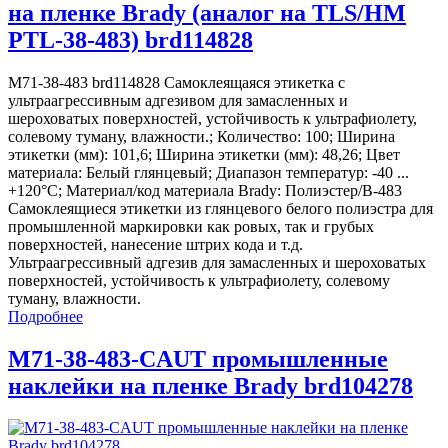
на пленке Brady (аналог на TLS/HM
PTL-38-483) brd114828
M71-38-483 brd114828 Самоклеящаяся этикетка с
ультраагрессивным адгезивом для замасленных и
шероховатых поверхностей, устойчивость к ультрафиолету,
солевому туману, влажности.; Количество: 100; Ширина
этикетки (мм): 101,6; Ширина этикетки (мм): 48,26; Цвет
материала: Белый глянцевый; Диапазон температур: -40 ...
+120°С; Материал/код материала Brady: Полиэстер/В-483
Самоклеящиеся этикетки из глянцевого белого полиэстра для
промышленной маркировки как ровых, так и грубых
поверхностей, нанесение штрих кода и т.д.
Ультраагрессивный адгезив для замасленных и шероховатых
поверхностей, устойчивость к ультрафиолету, солевому
туману, влажности.
Подробнее
M71-38-483-CAUT промышленные
наклейки на пленке Brady brd104278