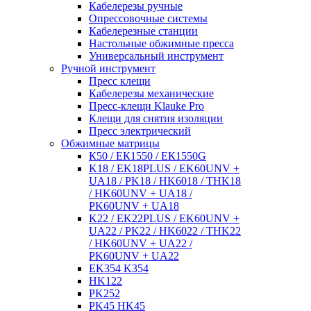
Кабелерезы ручные
Опрессовочные системы
Кабелерезные станции
Настольные обжимные пресса
Универсальный инструмент
Ручной инструмент
Пресс клещи
Кабелерезы механические
Пресс-клещи Klauke Pro
Клещи для снятия изоляции
Пресс электрический
Обжимные матрицы
К50 / ЕК1550 / ЕК1550G
K18 / EK18PLUS / EK60UNV +
UA18 / PK18 / HK6018 / THK18
/ HK60UNV + UA18 /
PK60UNV + UA18
K22 / EK22PLUS / EK60UNV +
UA22 / PK22 / HK6022 / THK22
/ HK60UNV + UA22 /
PK60UNV + UA22
EK354 K354
HK122
PK252
PK45 HK45