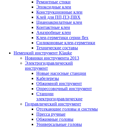
Ремонтные стики
Эпоксидные клеи
Конструкционные клеи
Клей для ПП,ПЭ,ПВХ
Цианоакрилатные клеи
Контактные клеи
Анаэробные клеи
Клеи-герметики серии flex
Силиконовые клеи-герметики
Технические составы
Немецкий инструмент Klauke
Новинки инструмента 2013
Электрогидравлический
инструмент
Новые насосные станции
Кабелерезы
Обжимной инструмент
Опрессовочный инструмент
Станции
электрогидравлические
Гидравлический инструмент
Отсекающие головы и системы
Пресса ручные
Обжимные головы
Универсальные головы