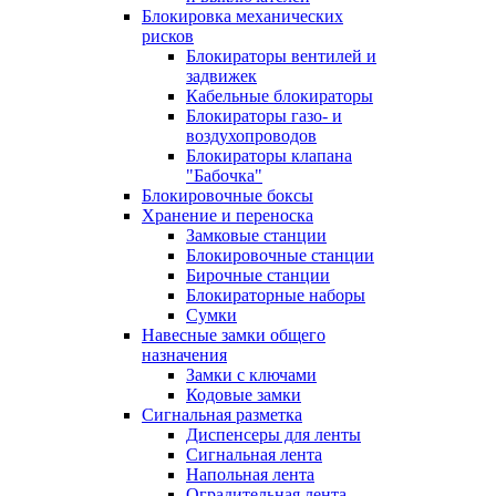
Блокировка механических
рисков
Блокираторы вентилей и
задвижек
Кабельные блокираторы
Блокираторы газо- и
воздухопроводов
Блокираторы клапана
"Бабочка"
Блокировочные боксы
Хранение и переноска
Замковые станции
Блокировочные станции
Бирочные станции
Блокираторные наборы
Сумки
Навесные замки общего
назначения
Замки с ключами
Кодовые замки
Сигнальная разметка
Диспенсеры для ленты
Сигнальная лента
Напольная лента
Оградительная лента