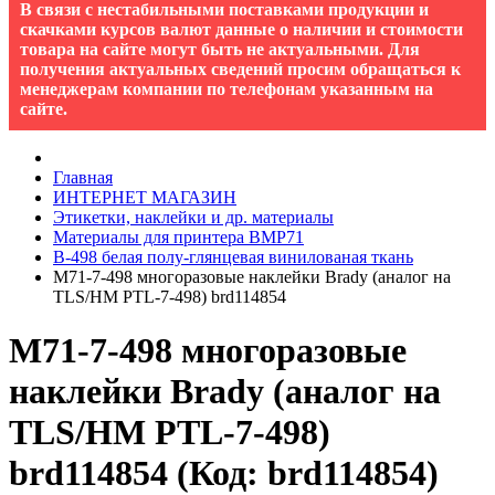
В связи с нестабильными поставками продукции и
скачками курсов валют данные о наличии и стоимости
товара на сайте могут быть не актуальными. Для
получения актуальных сведений просим обращаться к
менеджерам компании по телефонам указанным на
сайте.
Главная
ИНТЕРНЕТ МАГАЗИН
Этикетки, наклейки и др. материалы
Материалы для принтера BMP71
B-498 белая полу-глянцевая винилованая ткань
M71-7-498 многоразовые наклейки Brady (аналог на
TLS/HM PTL-7-498) brd114854
M71-7-498 многоразовые
наклейки Brady (аналог на
TLS/HM PTL-7-498)
brd114854
(Код:
brd114854
)