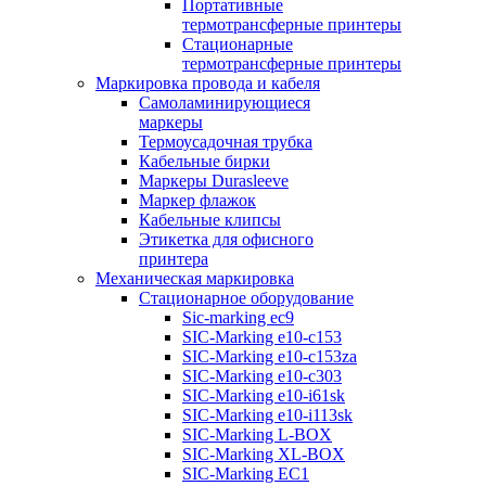
Портативные
термотрансферные принтеры
Стационарные
термотрансферные принтеры
Маркировка провода и кабеля
Самоламинирующиеся
маркеры
Термоусадочная трубка
Кабельные бирки
Маркеры Durasleeve
Маркер флажок
Кабельные клипсы
Этикетка для офисного
принтера
Механическая маркировка
Стационарное оборудование
Sic-marking ec9
SIC-Marking e10-c153
SIC-Marking e10-c153za
SIC-Marking e10-c303
SIC-Marking e10-i61sk
SIC-Marking e10-i113sk
SIC-Marking L-BOX
SIC-Marking XL-BOX
SIC-Marking EC1