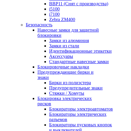
BBP11 (Снят с производства)
i5100
i7100
Zebra ZM400
Безопасность
Навесные замки для защитной
блокировки
Замки из алюминия
Замки из стали
Идентификационные этикетки
Аксессуары
Стандартные навесные замки
Блокировочные накладки
Предупреждающие бирки и
знаки
Бирки из полиэстера
Предупредительные знаки
Стяжки / Хомуты
Блокировка электрических
рисков
Блокираторы электроавтоматов
Блокираторы электрических
разъемов
Блокираторы пусковых кнопок
и выключателей