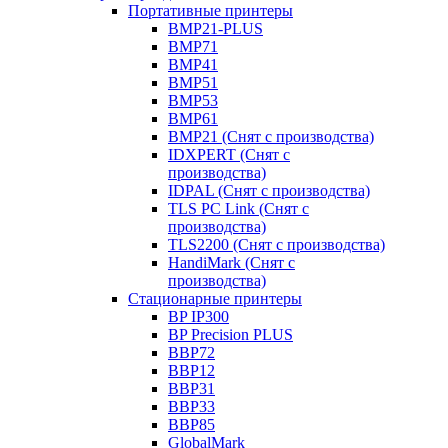
Портативные принтеры
BMP21-PLUS
BMP71
BMP41
BMP51
BMP53
BMP61
BMP21 (Снят с производства)
IDXPERT (Снят с
производства)
IDPAL (Снят с производства)
TLS PC Link (Снят с
производства)
TLS2200 (Снят с производства)
HandiMark (Снят с
производства)
Стационарные принтеры
BP IP300
BP Precision PLUS
BBP72
BBP12
BBP31
BBP33
BBP85
GlobalMark