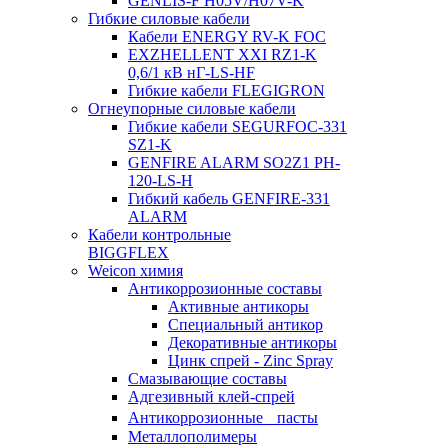
GENLIS-F Н05V/H07V-K
Гибкие силовые кабели
Кабели ENERGY RV-K FOC
EXZHELLENT XXI RZ1-K
0,6/1 кВ нГ-LS-HF
Гибкие кабели FLEGIGRON
Огнеупорные силовые кабели
Гибкие кабели SEGURFOC-331
SZ1-K
GENFIRE ALARM SO2Z1 PH-
120-LS-H
Гибкий кабель GENFIRE-331
ALARM
Кабели контрольные
BIGGFLEX
Weicon химия
Антикоррозионные составы
Активные антикоры
Специальный антикор
Декоративные антикоры
Цинк спрей - Zinc Spray
Смазывающие составы
Адгезивный клей-спрей
Антикоррозионные пасты
Металлополимеры