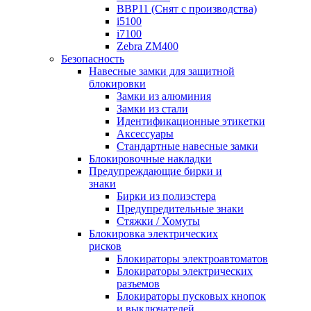
BBP11 (Снят с производства)
i5100
i7100
Zebra ZM400
Безопасность
Навесные замки для защитной
блокировки
Замки из алюминия
Замки из стали
Идентификационные этикетки
Аксессуары
Стандартные навесные замки
Блокировочные накладки
Предупреждающие бирки и
знаки
Бирки из полиэстера
Предупредительные знаки
Стяжки / Хомуты
Блокировка электрических
рисков
Блокираторы электроавтоматов
Блокираторы электрических
разъемов
Блокираторы пусковых кнопок
и выключателей