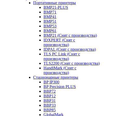
Портативные принтеры
BMP21-PLUS
BMP71
BMP41
BMP51
BMP53
BMP61
BMP21 (Снят с производства)
IDXPERT (Снят с
производства)
IDPAL (Снят с производства)
TLS PC Link (Снят с
производства)
TLS2200 (Снят с производства)
HandiMark (Снят с
производства)
Стационарные принтеры
BP IP300
BP Precision PLUS
BBP72
BBP12
BBP31
BBP33
BBP85
GlobalMark