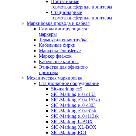
Портативные
термотрансферные принтеры
Стационарные
термотрансферные принтеры
Маркировка провода и кабеля
Самоламинирующиеся
маркеры
Термоусадочная трубка
Кабельные бирки
Маркеры Durasleeve
Маркер флажок
Кабельные клипсы
Этикетка для офисного
принтера
Механическая маркировка
Стационарное оборудование
Sic-marking ec9
SIC-Marking e10-c153
SIC-Marking e10-c153za
SIC-Marking e10-c303
SIC-Marking e10-i61sk
SIC-Marking e10-i113sk
SIC-Marking L-BOX
SIC-Marking XL-BOX
SIC-Marking EC1