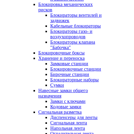
Блокировка механических
рисков
Блокираторы вентилей и
задвижек
Кабельные блокираторы
Блокираторы газо- и
воздухопроводов
Блокираторы клапана
"Бабочка"
Блокировочные боксы
Хранение и переноска
Замковые станции
Блокировочные станции
Бирочные станции
Блокираторные наборы
Сумки
Навесные замки общего
назначения
Замки с ключами
Кодовые замки
Сигнальная разметка
Диспенсеры для ленты
Сигнальная лента
Напольная лента
Оградительная лента