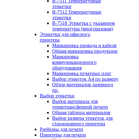
B-7511 Температурные
этикетки
B-7512 Температурные
этикетки
B-7518 Этикетка с указанием
температуры (многоразовая)
Этикетки для офисного
принтера
Маркировка провода и кабеля
Общая маркировка продукции
Маркировка
коммуникационного
оборудования
Маркировка печатных плат
Выбор этикеток А4 по размеру
Обзор материалов лазерного
пр.
Выбор этикетки
Выбор материала для
термотрансферной печати
Общая таблица материалов
Выбор размера этикеток для
стационарного принтера
Риббоны для печати
Принтеры для печати