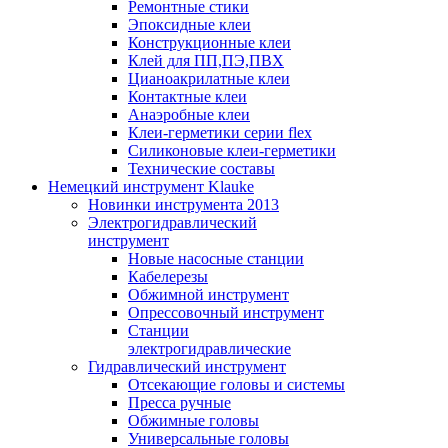
Ремонтные стики
Эпоксидные клеи
Конструкционные клеи
Клей для ПП,ПЭ,ПВХ
Цианоакрилатные клеи
Контактные клеи
Анаэробные клеи
Клеи-герметики серии flex
Силиконовые клеи-герметики
Технические составы
Немецкий инструмент Klauke
Новинки инструмента 2013
Электрогидравлический
инструмент
Новые насосные станции
Кабелерезы
Обжимной инструмент
Опрессовочный инструмент
Станции
электрогидравлические
Гидравлический инструмент
Отсекающие головы и системы
Пресса ручные
Обжимные головы
Универсальные головы