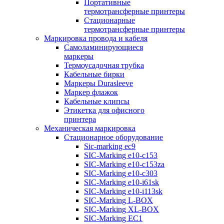
Портативные
термотрансферные принтеры
Стационарные
термотрансферные принтеры
Маркировка провода и кабеля
Самоламинирующиеся
маркеры
Термоусадочная трубка
Кабельные бирки
Маркеры Durasleeve
Маркер флажок
Кабельные клипсы
Этикетка для офисного
принтера
Механическая маркировка
Стационарное оборудование
Sic-marking ec9
SIC-Marking e10-c153
SIC-Marking e10-c153za
SIC-Marking e10-c303
SIC-Marking e10-i61sk
SIC-Marking e10-i113sk
SIC-Marking L-BOX
SIC-Marking XL-BOX
SIC-Marking EC1