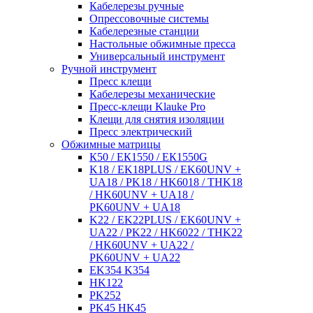
Кабелерезы ручные
Опрессовочные системы
Кабелерезные станции
Настольные обжимные пресса
Универсальный инструмент
Ручной инструмент
Пресс клещи
Кабелерезы механические
Пресс-клещи Klauke Pro
Клещи для снятия изоляции
Пресс электрический
Обжимные матрицы
К50 / ЕК1550 / ЕК1550G
K18 / EK18PLUS / EK60UNV +
UA18 / PK18 / HK6018 / THK18
/ HK60UNV + UA18 /
PK60UNV + UA18
K22 / EK22PLUS / EK60UNV +
UA22 / PK22 / HK6022 / THK22
/ HK60UNV + UA22 /
PK60UNV + UA22
EK354 K354
HK122
PK252
PK45 HK45