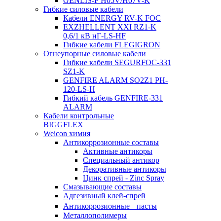
GENLIS-F Н05V/H07V-K
Гибкие силовые кабели
Кабели ENERGY RV-K FOC
EXZHELLENT XXI RZ1-K
0,6/1 кВ нГ-LS-HF
Гибкие кабели FLEGIGRON
Огнеупорные силовые кабели
Гибкие кабели SEGURFOC-331
SZ1-K
GENFIRE ALARM SO2Z1 PH-
120-LS-H
Гибкий кабель GENFIRE-331
ALARM
Кабели контрольные
BIGGFLEX
Weicon химия
Антикоррозионные составы
Активные антикоры
Специальный антикор
Декоративные антикоры
Цинк спрей - Zinc Spray
Смазывающие составы
Адгезивный клей-спрей
Антикоррозионные пасты
Металлополимеры