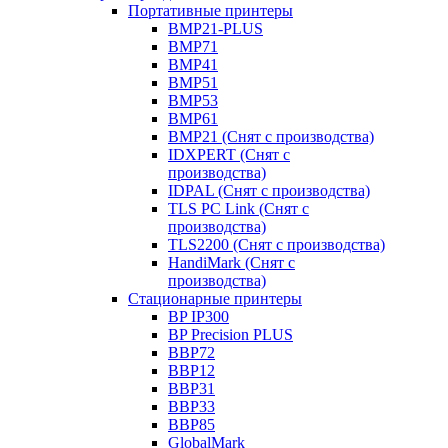
Портативные принтеры
BMP21-PLUS
BMP71
BMP41
BMP51
BMP53
BMP61
BMP21 (Снят с производства)
IDXPERT (Снят с
производства)
IDPAL (Снят с производства)
TLS PC Link (Снят с
производства)
TLS2200 (Снят с производства)
HandiMark (Снят с
производства)
Стационарные принтеры
BP IP300
BP Precision PLUS
BBP72
BBP12
BBP31
BBP33
BBP85
GlobalMark