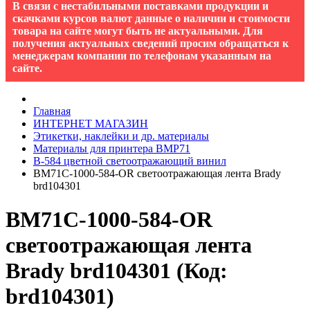
В связи с нестабильными поставками продукции и
скачками курсов валют данные о наличии и стоимости
товара на сайте могут быть не актуальными. Для
получения актуальных сведений просим обращаться к
менеджерам компании по телефонам указанным на
сайте.
Главная
ИНТЕРНЕТ МАГАЗИН
Этикетки, наклейки и др. материалы
Материалы для принтера BMP71
B-584 цветной cветоотражающий винил
BM71C-1000-584-OR cветоотражающая лента Brady
brd104301
BM71C-1000-584-OR
cветоотражающая лента
Brady brd104301
(Код:
brd104301
)