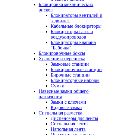
Блокировка механических
рисков
Блокираторы вентилей и
задвижек
Кабельные блокираторы
Блокираторы газо- и
воздухопроводов
Блокираторы клапана
"Бабочка"
Блокировочные боксы
Хранение и переноска
Замковые станции
Блокировочные станции
Бирочные станции
Блокираторные наборы
Сумки
Навесные замки общего
назначения
Замки с ключами
Кодовые замки
Сигнальная разметка
Диспенсеры для ленты
Сигнальная лента
Напольная лента
Оградительная лента