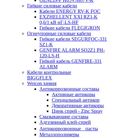
GENLIS-F Н05V/H07V-K
Гибкие силовые кабели
Кабели ENERGY RV-K FOC
EXZHELLENT XXI RZ1-K
0,6/1 кВ нГ-LS-HF
Гибкие кабели FLEGIGRON
Огнеупорные силовые кабели
Гибкие кабели SEGURFOC-331
SZ1-K
GENFIRE ALARM SO2Z1 PH-
120-LS-H
Гибкий кабель GENFIRE-331
ALARM
Кабели контрольные
BIGGFLEX
Weicon химия
Антикоррозионные составы
Активные антикоры
Специальный антикор
Декоративные антикоры
Цинк спрей - Zinc Spray
Смазывающие составы
Адгезивный клей-спрей
Антикоррозионные пасты
Металлополимеры