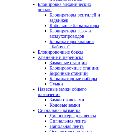
Блокировка механических
рисков
Блокираторы вентилей и
задвижек
Кабельные блокираторы
Блокираторы газо- и
воздухопроводов
Блокираторы клапана
"Бабочка"
Блокировочные боксы
Хранение и переноска
Замковые станции
Блокировочные станции
Бирочные станции
Блокираторные наборы
Сумки
Навесные замки общего
назначения
Замки с ключами
Кодовые замки
Сигнальная разметка
Диспенсеры для ленты
Сигнальная лента
Напольная лента
Оградительная лента