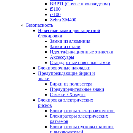
BBP11 (Снят с производства)
i5100
i7100
Zebra ZM400
Безопасность
Навесные замки для защитной
блокировки
Замки из алюминия
Замки из стали
Идентификационные этикетки
Аксессуары
Стандартные навесные замки
Блокировочные накладки
Предупреждающие бирки и
знаки
Бирки из полиэстера
Предупредительные знаки
Стяжки / Хомуты
Блокировка электрических
рисков
Блокираторы электроавтоматов
Блокираторы электрических
разъемов
Блокираторы пусковых кнопок
и выключателей