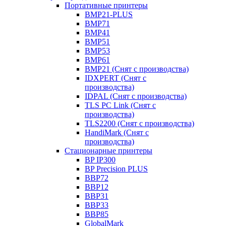
Портативные принтеры
BMP21-PLUS
BMP71
BMP41
BMP51
BMP53
BMP61
BMP21 (Снят с производства)
IDXPERT (Снят с
производства)
IDPAL (Снят с производства)
TLS PC Link (Снят с
производства)
TLS2200 (Снят с производства)
HandiMark (Снят с
производства)
Стационарные принтеры
BP IP300
BP Precision PLUS
BBP72
BBP12
BBP31
BBP33
BBP85
GlobalMark