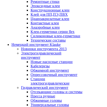
Ремонтные стики
Эпоксидные клеи
Конструкционные клеи
Клей для ПП,ПЭ,ПВХ
Цианоакрилатные клеи
Контактные клеи
Анаэробные клеи
Клеи-герметики серии flex
Силиконовые клеи-герметики
Технические составы
Немецкий инструмент Klauke
Новинки инструмента 2013
Электрогидравлический
инструмент
Новые насосные станции
Кабелерезы
Обжимной инструмент
Опрессовочный инструмент
Станции
электрогидравлические
Гидравлический инструмент
Отсекающие головы и системы
Пресса ручные
Обжимные головы
Универсальные головы