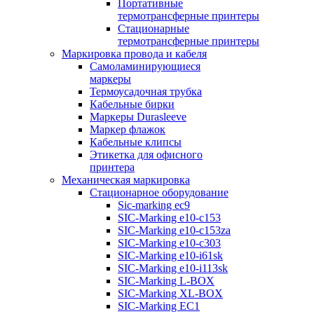
Портативные
термотрансферные принтеры
Стационарные
термотрансферные принтеры
Маркировка провода и кабеля
Самоламинирующиеся
маркеры
Термоусадочная трубка
Кабельные бирки
Маркеры Durasleeve
Маркер флажок
Кабельные клипсы
Этикетка для офисного
принтера
Механическая маркировка
Стационарное оборудование
Sic-marking ec9
SIC-Marking e10-c153
SIC-Marking e10-c153za
SIC-Marking e10-c303
SIC-Marking e10-i61sk
SIC-Marking e10-i113sk
SIC-Marking L-BOX
SIC-Marking XL-BOX
SIC-Marking EC1