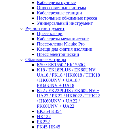
Кабелерезы ручные
Опрессовочные системы
Кабелерезные станции
Настольные обжимные пресса
Универсальный инструмент
Ручной инструмент
Пресс клещи
Кабелерезы механические
Пресс-клещи Klauke Pro
Клещи для снятия изоляции
Пресс электрический
Обжимные матрицы
К50 / ЕК1550 / ЕК1550G
K18 / EK18PLUS / EK60UNV +
UA18 / PK18 / HK6018 / THK18
/ HK60UNV + UA18 /
PK60UNV + UA18
K22 / EK22PLUS / EK60UNV +
UA22 / PK22 / HK6022 / THK22
/ HK60UNV + UA22 /
PK60UNV + UA22
EK354 K354
HK122
PK252
PK45 HK45