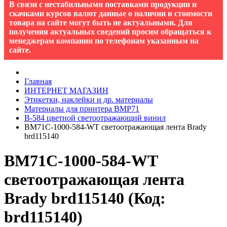
В связи с нестабильными поставками продукции и
скачками курсов валют данные о наличии и стоимости
товара на сайте могут быть не актуальными. Для
получения актуальных сведений просим обращаться к
менеджерам компании по телефонам указанным на
сайте.
Главная
ИНТЕРНЕТ МАГАЗИН
Этикетки, наклейки и др. материалы
Материалы для принтера BMP71
B-584 цветной cветоотражающий винил
BM71C-1000-584-WT cветоотражающая лента Brady
brd115140
BM71C-1000-584-WT
cветоотражающая лента
Brady brd115140
(Код:
brd115140
)