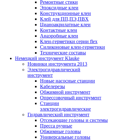
Ремонтные стики
Эпоксидные клеи
Конструкционные клеи
Клей для ПП,ПЭ,ПВХ
Цианоакрилатные клеи
Контактные клеи
Анаэробные клеи
Клеи-герметики серии flex
Силиконовые клеи-герметики
Технические составы
Немецкий инструмент Klauke
Новинки инструмента 2013
Электрогидравлический
инструмент
Новые насосные станции
Кабелерезы
Обжимной инструмент
Опрессовочный инструмент
Станции
электрогидравлические
Гидравлический инструмент
Отсекающие головы и системы
Пресса ручные
Обжимные головы
Универсальные головы