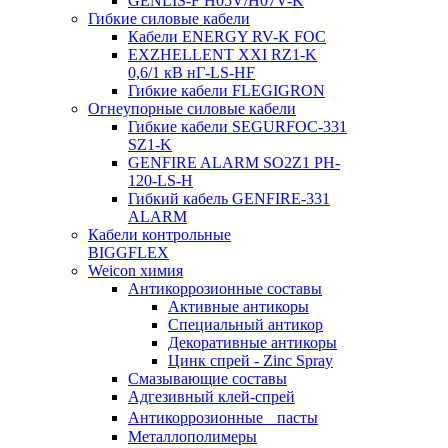
GENLIS-F Н05V/H07V-K
Гибкие силовые кабели
Кабели ENERGY RV-K FOC
EXZHELLENT XXI RZ1-K
0,6/1 кВ нГ-LS-HF
Гибкие кабели FLEGIGRON
Огнеупорные силовые кабели
Гибкие кабели SEGURFOC-331
SZ1-K
GENFIRE ALARM SO2Z1 PH-
120-LS-H
Гибкий кабель GENFIRE-331
ALARM
Кабели контрольные
BIGGFLEX
Weicon химия
Антикоррозионные составы
Активные антикоры
Специальный антикор
Декоративные антикоры
Цинк спрей - Zinc Spray
Смазывающие составы
Адгезивный клей-спрей
Антикоррозионные пасты
Металлополимеры