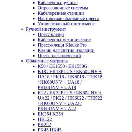
Кабелерезы ручные
Опрессовочные системы
Кабелерезные станции
Настольные обжимные пресса
Универсальный инструмент
Ручной инструмент
Пресс клещи
Кабелерезы механические
Пресс-клещи Klauke Pro
Клещи для снятия изоляции
Пресс электрический
Обжимные матрицы
К50 / ЕК1550 / ЕК1550G
K18 / EK18PLUS / EK60UNV +
UA18 / PK18 / HK6018 / THK18
/ HK60UNV + UA18 /
PK60UNV + UA18
K22 / EK22PLUS / EK60UNV +
UA22 / PK22 / HK6022 / THK22
/ HK60UNV + UA22 /
PK60UNV + UA22
EK354 K354
HK122
PK252
PK45 HK45