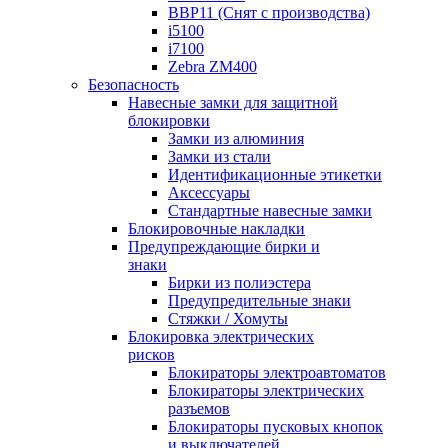
BBP11 (Снят с производства)
i5100
i7100
Zebra ZM400
Безопасность
Навесные замки для защитной
блокировки
Замки из алюминия
Замки из стали
Идентификационные этикетки
Аксессуары
Стандартные навесные замки
Блокировочные накладки
Предупреждающие бирки и
знаки
Бирки из полиэстера
Предупредительные знаки
Стяжки / Хомуты
Блокировка электрических
рисков
Блокираторы электроавтоматов
Блокираторы электрических
разъемов
Блокираторы пусковых кнопок
и выключателей