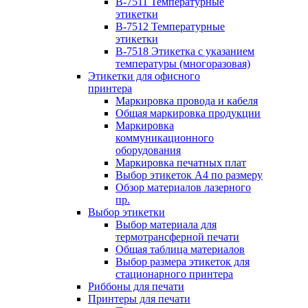
B-7511 Температурные
этикетки
B-7512 Температурные
этикетки
B-7518 Этикетка с указанием
температуры (многоразовая)
Этикетки для офисного
принтера
Маркировка провода и кабеля
Общая маркировка продукции
Маркировка
коммуникационного
оборудования
Маркировка печатных плат
Выбор этикеток А4 по размеру
Обзор материалов лазерного
пр.
Выбор этикетки
Выбор материала для
термотрансферной печати
Общая таблица материалов
Выбор размера этикеток для
стационарного принтера
Риббоны для печати
Принтеры для печати