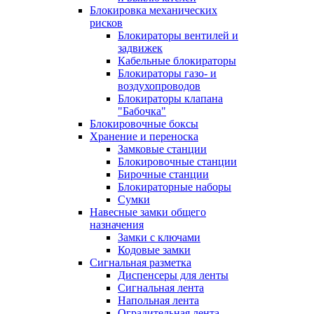
Блокировка механических
рисков
Блокираторы вентилей и
задвижек
Кабельные блокираторы
Блокираторы газо- и
воздухопроводов
Блокираторы клапана
"Бабочка"
Блокировочные боксы
Хранение и переноска
Замковые станции
Блокировочные станции
Бирочные станции
Блокираторные наборы
Сумки
Навесные замки общего
назначения
Замки с ключами
Кодовые замки
Сигнальная разметка
Диспенсеры для ленты
Сигнальная лента
Напольная лента
Оградительная лента