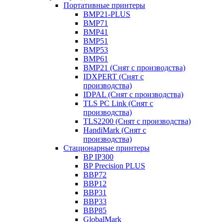
Портативные принтеры
BMP21-PLUS
BMP71
BMP41
BMP51
BMP53
BMP61
BMP21 (Снят с производства)
IDXPERT (Снят с
производства)
IDPAL (Снят с производства)
TLS PC Link (Снят с
производства)
TLS2200 (Снят с производства)
HandiMark (Снят с
производства)
Стационарные принтеры
BP IP300
BP Precision PLUS
BBP72
BBP12
BBP31
BBP33
BBP85
GlobalMark