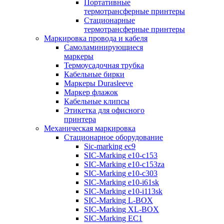
Портативные
термотрансферные принтеры
Стационарные
термотрансферные принтеры
Маркировка провода и кабеля
Самоламинирующиеся
маркеры
Термоусадочная трубка
Кабельные бирки
Маркеры Durasleeve
Маркер флажок
Кабельные клипсы
Этикетка для офисного
принтера
Механическая маркировка
Стационарное оборудование
Sic-marking ec9
SIC-Marking e10-c153
SIC-Marking e10-c153za
SIC-Marking e10-c303
SIC-Marking e10-i61sk
SIC-Marking e10-i113sk
SIC-Marking L-BOX
SIC-Marking XL-BOX
SIC-Marking EC1