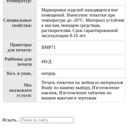
температур:
Маркировки изделий находящихся вне
помещений. Нанесение этикетки при
Специальные
температуре до -20°C. Материал устойчив
свойства:
к маслам, моющим средствам,
растворителям. Срок гарантированной
эксплуатации 8-10 лет.
Принтеры
BMP71
для печати:
Риббоны для
#Н/Д
печати
Кол. в упак.
непрер.
Печать этикетки на любом из материалов
Мы
Brady по вашему выбору, Изготовление
оказываем
наклеек, Изготовление табличек по
услуги:
вышим макетам и чертежам
Искать...