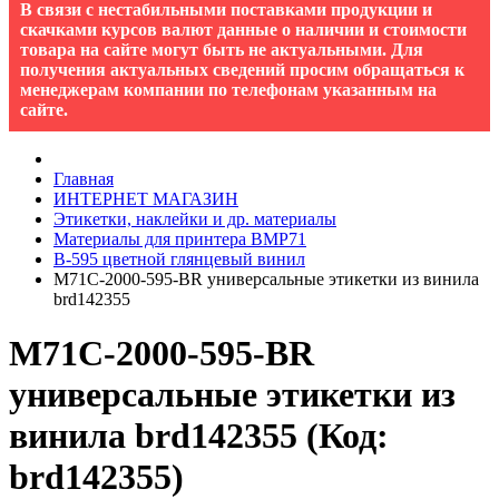
В связи с нестабильными поставками продукции и
скачками курсов валют данные о наличии и стоимости
товара на сайте могут быть не актуальными. Для
получения актуальных сведений просим обращаться к
менеджерам компании по телефонам указанным на
сайте.
Главная
ИНТЕРНЕТ МАГАЗИН
Этикетки, наклейки и др. материалы
Материалы для принтера BMP71
B-595 цветной глянцевый винил
M71C-2000-595-BR универсальные этикетки из винила
brd142355
M71C-2000-595-BR
универсальные этикетки из
винила brd142355
(Код:
brd142355
)