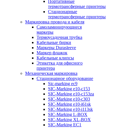
Портативные
термотрансферные принтеры
Стационарные
термотрансферные принтеры
Маркировка провода и кабеля
Самоламинирующиеся
маркеры
Термоусадочная трубка
Кабельные бирки
Маркеры Durasleeve
Маркер флажок
Кабельные клипсы
Этикетка для офисного
принтера
Механическая маркировка
Стационарное оборудование
Sic-marking ec9
SIC-Marking e10-c153
SIC-Marking e10-c153za
SIC-Marking e10-c303
SIC-Marking e10-i61sk
SIC-Marking e10-i113sk
SIC-Marking L-BOX
SIC-Marking XL-BOX
SIC-Marking EC1