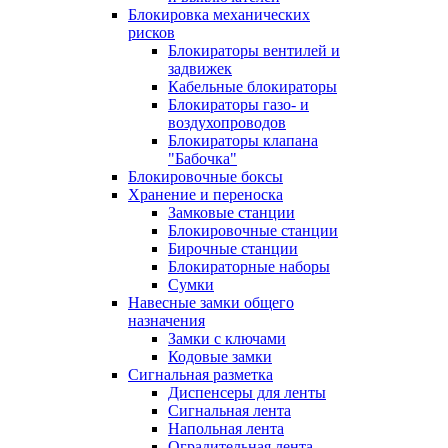
Блокировка механических
рисков
Блокираторы вентилей и
задвижек
Кабельные блокираторы
Блокираторы газо- и
воздухопроводов
Блокираторы клапана
"Бабочка"
Блокировочные боксы
Хранение и переноска
Замковые станции
Блокировочные станции
Бирочные станции
Блокираторные наборы
Сумки
Навесные замки общего
назначения
Замки с ключами
Кодовые замки
Сигнальная разметка
Диспенсеры для ленты
Сигнальная лента
Напольная лента
Оградительная лента