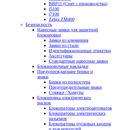
BBP11 (Снят с производства)
i5100
i7100
Zebra ZM400
Безопасность
Навесные замки для защитной
блокировки
Замки из алюминия
Замки из стали
Идентификационные этикетки
Аксессуары
Стандартные навесные замки
Блокировочные накладки
Предупреждающие бирки и
знаки
Бирки из полиэстера
Предупредительные знаки
Стяжки / Хомуты
Блокировка электрических
рисков
Блокираторы электроавтоматов
Блокираторы электрических
разъемов
Блокираторы пусковых кнопок
и выключателей