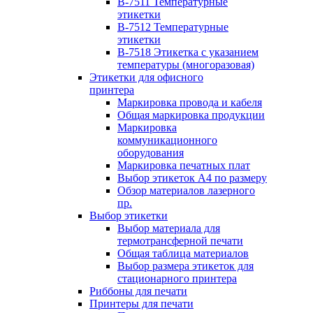
B-7511 Температурные
этикетки
B-7512 Температурные
этикетки
B-7518 Этикетка с указанием
температуры (многоразовая)
Этикетки для офисного
принтера
Маркировка провода и кабеля
Общая маркировка продукции
Маркировка
коммуникационного
оборудования
Маркировка печатных плат
Выбор этикеток А4 по размеру
Обзор материалов лазерного
пр.
Выбор этикетки
Выбор материала для
термотрансферной печати
Общая таблица материалов
Выбор размера этикеток для
стационарного принтера
Риббоны для печати
Принтеры для печати