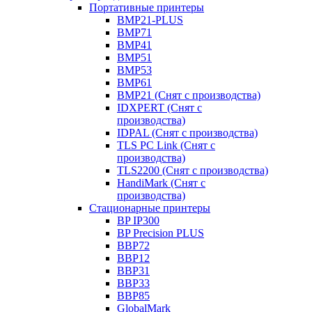
Портативные принтеры
BMP21-PLUS
BMP71
BMP41
BMP51
BMP53
BMP61
BMP21 (Снят с производства)
IDXPERT (Снят с
производства)
IDPAL (Снят с производства)
TLS PC Link (Снят с
производства)
TLS2200 (Снят с производства)
HandiMark (Снят с
производства)
Стационарные принтеры
BP IP300
BP Precision PLUS
BBP72
BBP12
BBP31
BBP33
BBP85
GlobalMark