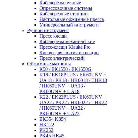
Кабелерезы ручные
Опрессовочные системы
Кабелерезные станции
Настольные обжимные пресса
Универсальный инструмент
Ручной инструмент
Пресс клещи
Кабелерезы механические
Пресс-клещи Klauke Pro
Клещи для снятия изоляции
Пресс электрический
Обжимные матрицы
К50 / ЕК1550 / ЕК1550G
K18 / EK18PLUS / EK60UNV +
UA18 / PK18 / HK6018 / THK18
/ HK60UNV + UA18 /
PK60UNV + UA18
K22 / EK22PLUS / EK60UNV +
UA22 / PK22 / HK6022 / THK22
/ HK60UNV + UA22 /
PK60UNV + UA22
EK354 K354
HK122
PK252
PK45 HK45