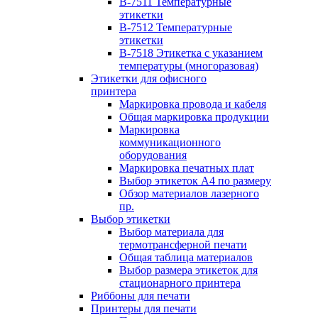
B-7511 Температурные
этикетки
B-7512 Температурные
этикетки
B-7518 Этикетка с указанием
температуры (многоразовая)
Этикетки для офисного
принтера
Маркировка провода и кабеля
Общая маркировка продукции
Маркировка
коммуникационного
оборудования
Маркировка печатных плат
Выбор этикеток А4 по размеру
Обзор материалов лазерного
пр.
Выбор этикетки
Выбор материала для
термотрансферной печати
Общая таблица материалов
Выбор размера этикеток для
стационарного принтера
Риббоны для печати
Принтеры для печати