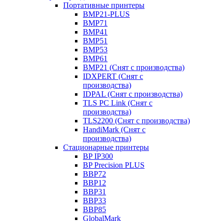
Портативные принтеры
BMP21-PLUS
BMP71
BMP41
BMP51
BMP53
BMP61
BMP21 (Снят с производства)
IDXPERT (Снят с
производства)
IDPAL (Снят с производства)
TLS PC Link (Снят с
производства)
TLS2200 (Снят с производства)
HandiMark (Снят с
производства)
Стационарные принтеры
BP IP300
BP Precision PLUS
BBP72
BBP12
BBP31
BBP33
BBP85
GlobalMark