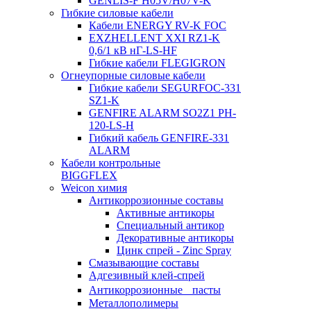
GENLIS-F Н05V/H07V-K
Гибкие силовые кабели
Кабели ENERGY RV-K FOC
EXZHELLENT XXI RZ1-K
0,6/1 кВ нГ-LS-HF
Гибкие кабели FLEGIGRON
Огнеупорные силовые кабели
Гибкие кабели SEGURFOC-331
SZ1-K
GENFIRE ALARM SO2Z1 PH-
120-LS-H
Гибкий кабель GENFIRE-331
ALARM
Кабели контрольные
BIGGFLEX
Weicon химия
Антикоррозионные составы
Активные антикоры
Специальный антикор
Декоративные антикоры
Цинк спрей - Zinc Spray
Смазывающие составы
Адгезивный клей-спрей
Антикоррозионные пасты
Металлополимеры