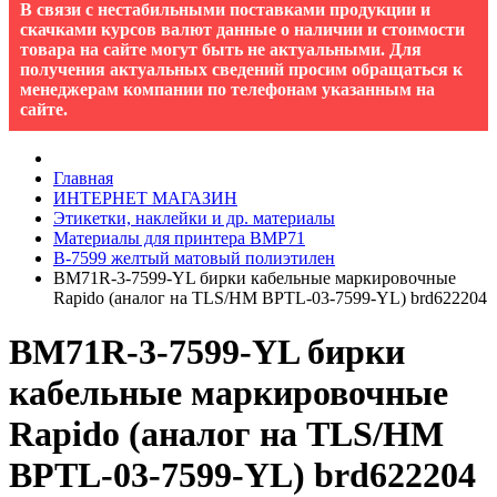
В связи с нестабильными поставками продукции и
скачками курсов валют данные о наличии и стоимости
товара на сайте могут быть не актуальными. Для
получения актуальных сведений просим обращаться к
менеджерам компании по телефонам указанным на
сайте.
Главная
ИНТЕРНЕТ МАГАЗИН
Этикетки, наклейки и др. материалы
Материалы для принтера BMP71
B-7599 желтый матовый полиэтилен
BM71R-3-7599-YL бирки кабельные маркировочные
Rapido (аналог на TLS/HM BPTL-03-7599-YL) brd622204
BM71R-3-7599-YL бирки
кабельные маркировочные
Rapido (аналог на TLS/HM
BPTL-03-7599-YL) brd622204