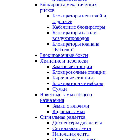
Блокировка механических
рисков
Блокираторы вентилей и
задвижек
Кабельные блокираторы
Блокираторы газо- и
воздухопроводов
Блокираторы клапана
"Бабочка"
Блокировочные боксы
Хранение и переноска
Замковые станции
Блокировочные станции
Бирочные станции
Блокираторные наборы
Сумки
Навесные замки общего
назначения
Замки с ключами
Кодовые замки
Сигнальная разметка
Диспенсеры для ленты
Сигнальная лента
Напольная лента
Оградительная лента