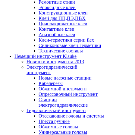
Ремонтные стики
Эпоксидные клеи
Конструкционные клеи
Клей для ПП,ПЭ,ПВХ
Цианоакрилатные клеи
Контактные клеи
Анаэробные клеи
Клеи-герметики серии flex
Силиконовые клеи-герметики
Технические составы
Немецкий инструмент Klauke
Новинки инструмента 2013
Электрогидравлический
инструмент
Новые насосные станции
Кабелерезы
Обжимной инструмент
Опрессовочный инструмент
Станции
электрогидравлические
Гидравлический инструмент
Отсекающие головы и системы
Пресса ручные
Обжимные головы
Универсальные головы