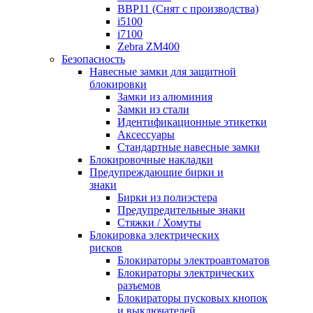
BBP11 (Снят с производства)
i5100
i7100
Zebra ZM400
Безопасность
Навесные замки для защитной
блокировки
Замки из алюминия
Замки из стали
Идентификационные этикетки
Аксессуары
Стандартные навесные замки
Блокировочные накладки
Предупреждающие бирки и
знаки
Бирки из полиэстера
Предупредительные знаки
Стяжки / Хомуты
Блокировка электрических
рисков
Блокираторы электроавтоматов
Блокираторы электрических
разъемов
Блокираторы пусковых кнопок
и выключателей