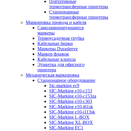
Портативные
термотрансферные принтеры
Стационарные
термотрансферные принтеры
Маркировка провода и кабеля
Самоламинирующиеся
маркеры
Термоусадочная трубка
Кабельные бирки
Маркеры Durasleeve
Маркер флажок
Кабельные клипсы
Этикетка для офисного
принтера
Механическая маркировка
Стационарное оборудование
Sic-marking ec9
SIC-Marking e10-c153
SIC-Marking e10-c153za
SIC-Marking e10-c303
SIC-Marking e10-i61sk
SIC-Marking e10-i113sk
SIC-Marking L-BOX
SIC-Marking XL-BOX
SIC-Marking EC1