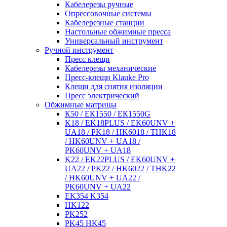
Кабелерезы ручные
Опрессовочные системы
Кабелерезные станции
Настольные обжимные пресса
Универсальный инструмент
Ручной инструмент
Пресс клещи
Кабелерезы механические
Пресс-клещи Klauke Pro
Клещи для снятия изоляции
Пресс электрический
Обжимные матрицы
К50 / ЕК1550 / ЕК1550G
K18 / EK18PLUS / EK60UNV +
UA18 / PK18 / HK6018 / THK18
/ HK60UNV + UA18 /
PK60UNV + UA18
K22 / EK22PLUS / EK60UNV +
UA22 / PK22 / HK6022 / THK22
/ HK60UNV + UA22 /
PK60UNV + UA22
EK354 K354
HK122
PK252
PK45 HK45