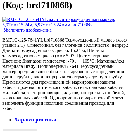
(Код:
brd710868
)
Увеличить изображение
BM71C-125-7641YL brd710868 Термоусадочный маркер (коэф.
усадки 2:1). Огнестойкая, без галогенов.; Количество: непрер.;
Длина термоусадочного маркера: 15,24 м; Ширина
термоусадочного маркера (мм): 5,97; Цвет материала:
Цветной; Диапазон температур: -70 ... +105°С; Материал/код
материала Brady: Полиолефин/В-7641 Термоусадочный
маркер представляют собой как вырубленные определенной
длины трубки, так и непрерывную термоусадочную трубку.
Применяются для промышленной маркировкии защиты
кабеля, провода, оптического кабеля, сети, силовых кабелей,
жил кабеля, электропроводов, жгутов, контрольных кабелей,
коаксиальных кабелей. Одновременно с маркировкой могут
выполнять функции изоляции соединения провода или
кабеля.
Характеристики