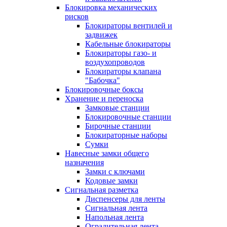
Блокировка механических
рисков
Блокираторы вентилей и
задвижек
Кабельные блокираторы
Блокираторы газо- и
воздухопроводов
Блокираторы клапана
"Бабочка"
Блокировочные боксы
Хранение и переноска
Замковые станции
Блокировочные станции
Бирочные станции
Блокираторные наборы
Сумки
Навесные замки общего
назначения
Замки с ключами
Кодовые замки
Сигнальная разметка
Диспенсеры для ленты
Сигнальная лента
Напольная лента
Оградительная лента