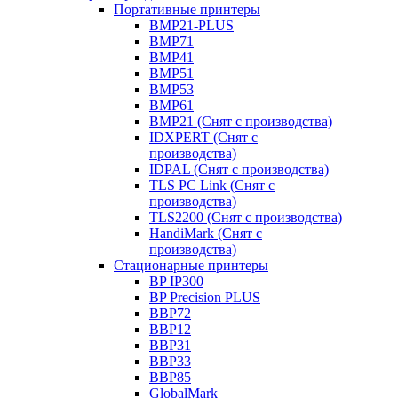
Портативные принтеры
BMP21-PLUS
BMP71
BMP41
BMP51
BMP53
BMP61
BMP21 (Снят с производства)
IDXPERT (Снят с
производства)
IDPAL (Снят с производства)
TLS PC Link (Снят с
производства)
TLS2200 (Снят с производства)
HandiMark (Снят с
производства)
Стационарные принтеры
BP IP300
BP Precision PLUS
BBP72
BBP12
BBP31
BBP33
BBP85
GlobalMark