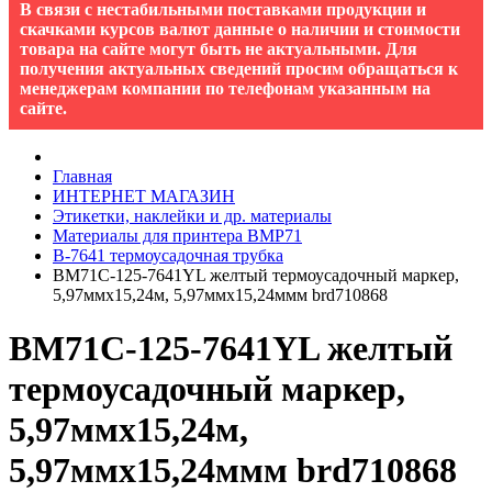
В связи с нестабильными поставками продукции и
скачками курсов валют данные о наличии и стоимости
товара на сайте могут быть не актуальными. Для
получения актуальных сведений просим обращаться к
менеджерам компании по телефонам указанным на
сайте.
Главная
ИНТЕРНЕТ МАГАЗИН
Этикетки, наклейки и др. материалы
Материалы для принтера BMP71
B-7641 термоусадочная трубка
BM71C-125-7641YL желтый термоусадочный маркер,
5,97ммх15,24м, 5,97ммх15,24ммм brd710868
BM71C-125-7641YL желтый
термоусадочный маркер,
5,97ммх15,24м,
5,97ммх15,24ммм brd710868