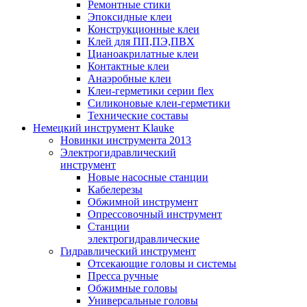
Ремонтные стики
Эпоксидные клеи
Конструкционные клеи
Клей для ПП,ПЭ,ПВХ
Цианоакрилатные клеи
Контактные клеи
Анаэробные клеи
Клеи-герметики серии flex
Силиконовые клеи-герметики
Технические составы
Немецкий инструмент Klauke
Новинки инструмента 2013
Электрогидравлический
инструмент
Новые насосные станции
Кабелерезы
Обжимной инструмент
Опрессовочный инструмент
Станции
электрогидравлические
Гидравлический инструмент
Отсекающие головы и системы
Пресса ручные
Обжимные головы
Универсальные головы