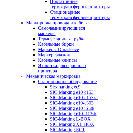
Портативные
термотрансферные принтеры
Стационарные
термотрансферные принтеры
Маркировка провода и кабеля
Самоламинирующиеся
маркеры
Термоусадочная трубка
Кабельные бирки
Маркеры Durasleeve
Маркер флажок
Кабельные клипсы
Этикетка для офисного
принтера
Механическая маркировка
Стационарное оборудование
Sic-marking ec9
SIC-Marking e10-c153
SIC-Marking e10-c153za
SIC-Marking e10-c303
SIC-Marking e10-i61sk
SIC-Marking e10-i113sk
SIC-Marking L-BOX
SIC-Marking XL-BOX
SIC-Marking EC1