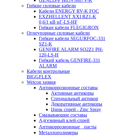
GENLIS-F Н05V/H07V-K
Гибкие силовые кабели
Кабели ENERGY RV-K FOC
EXZHELLENT XXI RZ1-K
0,6/1 кВ нГ-LS-HF
Гибкие кабели FLEGIGRON
Огнеупорные силовые кабели
Гибкие кабели SEGURFOC-331
SZ1-K
GENFIRE ALARM SO2Z1 PH-
120-LS-H
Гибкий кабель GENFIRE-331
ALARM
Кабели контрольные
BIGGFLEX
Weicon химия
Антикоррозионные составы
Активные антикоры
Специальный антикор
Декоративные антикоры
Цинк спрей - Zinc Spray
Смазывающие составы
Адгезивный клей-спрей
Антикоррозионные пасты
Металлополимеры