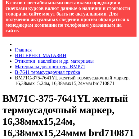
В связи с нестабильными поставками продукции и
скачками курсов валют данные о наличии и стоимости
товара на сайте могут быть не актуальными. Для
получения актуальных сведений просим обращаться к
менеджерам компании по телефонам указанным на
сайте.
Главная
ИНТЕРНЕТ МАГАЗИН
Этикетки, наклейки и др. материалы
Материалы для принтера BMP71
B-7641 термоусадочная трубка
BM71C-375-7641YL желтый термоусадочный маркер,
16,38ммх15,24м, 16,38ммх15,24ммм brd710871
BM71C-375-7641YL желтый
термоусадочный маркер,
16,38ммх15,24м,
16,38ммх15,24ммм brd710871