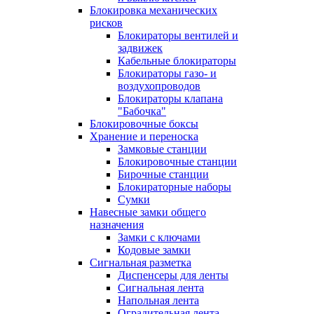
Блокировка механических
рисков
Блокираторы вентилей и
задвижек
Кабельные блокираторы
Блокираторы газо- и
воздухопроводов
Блокираторы клапана
"Бабочка"
Блокировочные боксы
Хранение и переноска
Замковые станции
Блокировочные станции
Бирочные станции
Блокираторные наборы
Сумки
Навесные замки общего
назначения
Замки с ключами
Кодовые замки
Сигнальная разметка
Диспенсеры для ленты
Сигнальная лента
Напольная лента
Оградительная лента