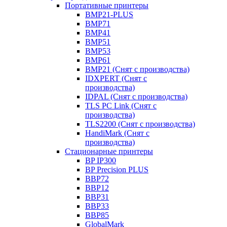
Портативные принтеры
BMP21-PLUS
BMP71
BMP41
BMP51
BMP53
BMP61
BMP21 (Снят с производства)
IDXPERT (Снят с
производства)
IDPAL (Снят с производства)
TLS PC Link (Снят с
производства)
TLS2200 (Снят с производства)
HandiMark (Снят с
производства)
Стационарные принтеры
BP IP300
BP Precision PLUS
BBP72
BBP12
BBP31
BBP33
BBP85
GlobalMark