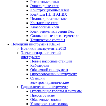
Ремонтные стики
Эпоксидные клеи
Конструкционные клеи
Клей для ПП,ПЭ,ПВХ
Цианоакрилатные клеи
Контактные клеи
Анаэробные клеи
Клеи-герметики серии flex
Силиконовые клеи-герметики
Технические составы
Немецкий инструмент Klauke
Новинки инструмента 2013
Электрогидравлический
инструмент
Новые насосные станции
Кабелерезы
Обжимной инструмент
Опрессовочный инструмент
Станции
электрогидравлические
Гидравлический инструмент
Отсекающие головы и системы
Пресса ручные
Обжимные головы
Универсальные головы