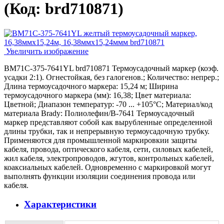
(Код:
brd710871
)
Увеличить изображение
BM71C-375-7641YL brd710871 Термоусадочный маркер (коэф.
усадки 2:1). Огнестойкая, без галогенов.; Количество: непрер.;
Длина термоусадочного маркера: 15,24 м; Ширина
термоусадочного маркера (мм): 16,38; Цвет материала:
Цветной; Диапазон температур: -70 ... +105°С; Материал/код
материала Brady: Полиолефин/В-7641 Термоусадочный
маркер представляют собой как вырубленные определенной
длины трубки, так и непрерывную термоусадочную трубку.
Применяются для промышленной маркировкии защиты
кабеля, провода, оптического кабеля, сети, силовых кабелей,
жил кабеля, электропроводов, жгутов, контрольных кабелей,
коаксиальных кабелей. Одновременно с маркировкой могут
выполнять функции изоляции соединения провода или
кабеля.
Характеристики