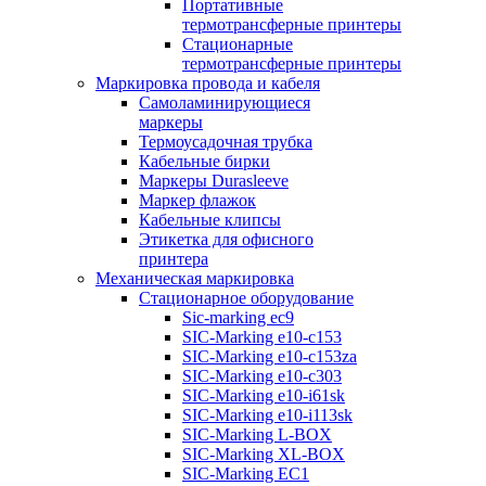
Портативные
термотрансферные принтеры
Стационарные
термотрансферные принтеры
Маркировка провода и кабеля
Самоламинирующиеся
маркеры
Термоусадочная трубка
Кабельные бирки
Маркеры Durasleeve
Маркер флажок
Кабельные клипсы
Этикетка для офисного
принтера
Механическая маркировка
Стационарное оборудование
Sic-marking ec9
SIC-Marking e10-c153
SIC-Marking e10-c153za
SIC-Marking e10-c303
SIC-Marking e10-i61sk
SIC-Marking e10-i113sk
SIC-Marking L-BOX
SIC-Marking XL-BOX
SIC-Marking EC1