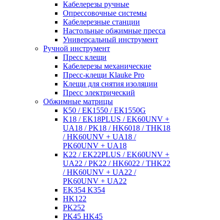
Кабелерезы ручные
Опрессовочные системы
Кабелерезные станции
Настольные обжимные пресса
Универсальный инструмент
Ручной инструмент
Пресс клещи
Кабелерезы механические
Пресс-клещи Klauke Pro
Клещи для снятия изоляции
Пресс электрический
Обжимные матрицы
К50 / ЕК1550 / ЕК1550G
K18 / EK18PLUS / EK60UNV +
UA18 / PK18 / HK6018 / THK18
/ HK60UNV + UA18 /
PK60UNV + UA18
K22 / EK22PLUS / EK60UNV +
UA22 / PK22 / HK6022 / THK22
/ HK60UNV + UA22 /
PK60UNV + UA22
EK354 K354
HK122
PK252
PK45 HK45