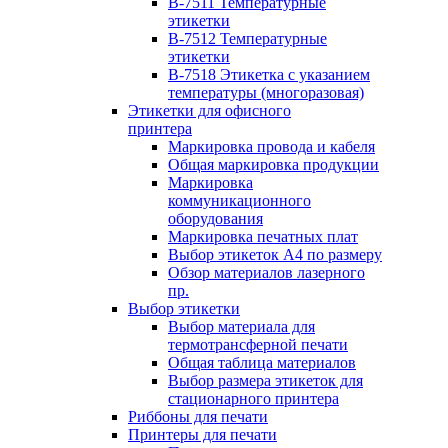
B-7511 Температурные
этикетки
B-7512 Температурные
этикетки
B-7518 Этикетка с указанием
температуры (многоразовая)
Этикетки для офисного
принтера
Маркировка провода и кабеля
Общая маркировка продукции
Маркировка
коммуникационного
оборудования
Маркировка печатных плат
Выбор этикеток А4 по размеру
Обзор материалов лазерного
пр.
Выбор этикетки
Выбор материала для
термотрансферной печати
Общая таблица материалов
Выбор размера этикеток для
стационарного принтера
Риббоны для печати
Принтеры для печати