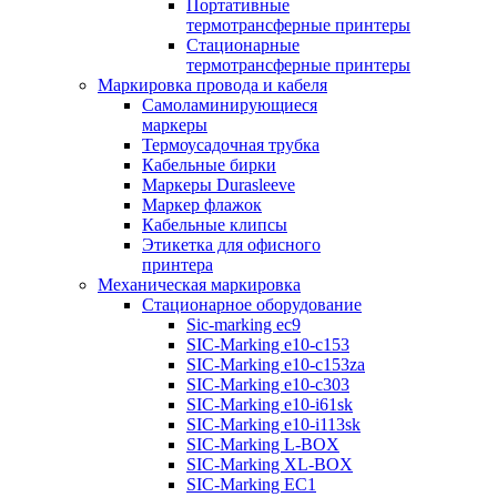
Портативные
термотрансферные принтеры
Стационарные
термотрансферные принтеры
Маркировка провода и кабеля
Самоламинирующиеся
маркеры
Термоусадочная трубка
Кабельные бирки
Маркеры Durasleeve
Маркер флажок
Кабельные клипсы
Этикетка для офисного
принтера
Механическая маркировка
Стационарное оборудование
Sic-marking ec9
SIC-Marking e10-c153
SIC-Marking e10-c153za
SIC-Marking e10-c303
SIC-Marking e10-i61sk
SIC-Marking e10-i113sk
SIC-Marking L-BOX
SIC-Marking XL-BOX
SIC-Marking EC1