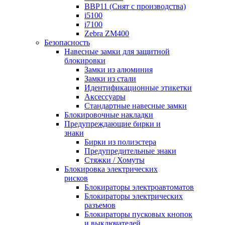
BBP11 (Снят с производства)
i5100
i7100
Zebra ZM400
Безопасность
Навесные замки для защитной
блокировки
Замки из алюминия
Замки из стали
Идентификационные этикетки
Аксессуары
Стандартные навесные замки
Блокировочные накладки
Предупреждающие бирки и
знаки
Бирки из полиэстера
Предупредительные знаки
Стяжки / Хомуты
Блокировка электрических
рисков
Блокираторы электроавтоматов
Блокираторы электрических
разъемов
Блокираторы пусковых кнопок
и выключателей