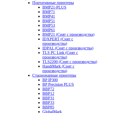
Портативные принтеры
BMP21-PLUS
BMP71
BMP41
BMP51
BMP53
BMP61
BMP21 (Снят с производства)
IDXPERT (Снят с
производства)
IDPAL (Снят с производства)
TLS PC Link (Снят с
производства)
TLS2200 (Снят с производства)
HandiMark (Снят с
производства)
Стационарные принтеры
BP IP300
BP Precision PLUS
BBP72
BBP12
BBP31
BBP33
BBP85
GlobalMark