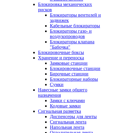
Блокировка механических
рисков
Блокираторы вентилей и
задвижек
Кабельные блокираторы
Блокираторы газо- и
воздухопроводов
Блокираторы клапана
"Бабочка"
Блокировочные боксы
Хранение и переноска
Замковые станции
Блокировочные станции
Бирочные станции
Блокираторные наборы
Сумки
Навесные замки общего
назначения
Замки с ключами
Кодовые замки
Сигнальная разметка
Диспенсеры для ленты
Сигнальная лента
Напольная лента
Оградительная лента