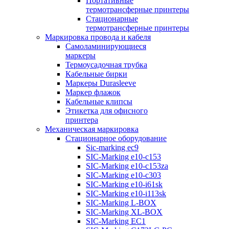
Портативные
термотрансферные принтеры
Стационарные
термотрансферные принтеры
Маркировка провода и кабеля
Самоламинирующиеся
маркеры
Термоусадочная трубка
Кабельные бирки
Маркеры Durasleeve
Маркер флажок
Кабельные клипсы
Этикетка для офисного
принтера
Механическая маркировка
Стационарное оборудование
Sic-marking ec9
SIC-Marking e10-c153
SIC-Marking e10-c153za
SIC-Marking e10-c303
SIC-Marking e10-i61sk
SIC-Marking e10-i113sk
SIC-Marking L-BOX
SIC-Marking XL-BOX
SIC-Marking EC1