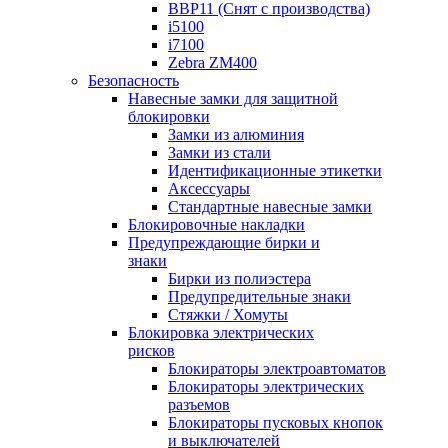
BBP11 (Снят с производства)
i5100
i7100
Zebra ZM400
Безопасность
Навесные замки для защитной
блокировки
Замки из алюминия
Замки из стали
Идентификационные этикетки
Аксессуары
Стандартные навесные замки
Блокировочные накладки
Предупреждающие бирки и
знаки
Бирки из полиэстера
Предупредительные знаки
Стяжки / Хомуты
Блокировка электрических
рисков
Блокираторы электроавтоматов
Блокираторы электрических
разъемов
Блокираторы пусковых кнопок
и выключателей