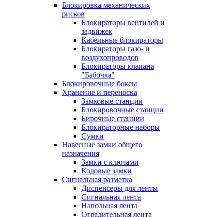
Блокировка механических
рисков
Блокираторы вентилей и
задвижек
Кабельные блокираторы
Блокираторы газо- и
воздухопроводов
Блокираторы клапана
"Бабочка"
Блокировочные боксы
Хранение и переноска
Замковые станции
Блокировочные станции
Бирочные станции
Блокираторные наборы
Сумки
Навесные замки общего
назначения
Замки с ключами
Кодовые замки
Сигнальная разметка
Диспенсеры для ленты
Сигнальная лента
Напольная лента
Оградительная лента