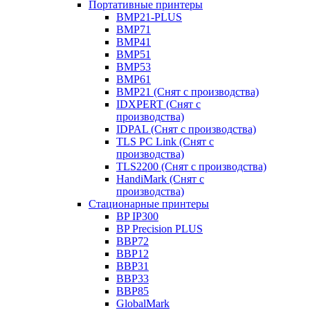
Портативные принтеры
BMP21-PLUS
BMP71
BMP41
BMP51
BMP53
BMP61
BMP21 (Снят с производства)
IDXPERT (Снят с
производства)
IDPAL (Снят с производства)
TLS PC Link (Снят с
производства)
TLS2200 (Снят с производства)
HandiMark (Снят с
производства)
Стационарные принтеры
BP IP300
BP Precision PLUS
BBP72
BBP12
BBP31
BBP33
BBP85
GlobalMark