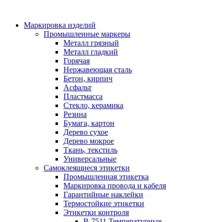
Маркировка изделий
Промышленные маркеры
Металл грязный
Металл гладкий
Горячая
Нержавеющая сталь
Бетон, кирпич
Асфальт
Пластмасса
Стекло, керамика
Резина
Бумага, картон
Дерево сухое
Дерево мокрое
Ткань, текстиль
Универсальные
Самоклеящиеся этикетки
Промышленная этикетка
Маркировка провода и кабеля
Гарантийные наклейки
Термостойкие этикетки
Этикетки контроля
B-7511 Температурные