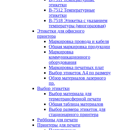
этикетки
B-7512 Температурные
этикетки
B-7518 Этикетка с указанием
температуры (многоразовая)
Этикетки для офисного
принтера
Маркировка провода и кабеля
Общая маркировка продукции
Маркировка
коммуникационного
оборудования
Маркировка печатных плат
Выбор этикеток А4 по размеру
Обзор материалов лазерного
пр.
Выбор этикетки
Выбор материала для
термотрансферной печати
Общая таблица материалов
Выбор размера этикеток для
стационарного принтера
Риббоны для печати
Принтеры для печати