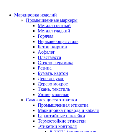
Маркировка изделий
Промышленные маркеры
Металл грязный
Металл гладкий
Горячая
Нержавеющая сталь
Бетон, кирпич
Асфальт
Пластмасса
Стекло, керамика
Резина
Бумага, картон
Дерево сухое
Дерево мокрое
Ткань, текстиль
Универсальные
Самоклеящиеся этикетки
Промышленная этикетка
Маркировка провода и кабеля
Гарантийные наклейки
Термостойкие этикетки
Этикетки контроля
B-7511 Температурные