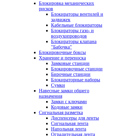
Блокировка механических
рисков
Блокираторы вентилей и
задвижек
Кабельные блокираторы
Блокираторы газо- и
воздухопроводов
Блокираторы клапана
"Бабочка"
Блокировочные боксы
Хранение и переноска
Замковые станции
Блокировочные станции
Бирочные станции
Блокираторные наборы
Сумки
Навесные замки общего
назначения
Замки с ключами
Кодовые замки
Сигнальная разметка
Диспенсеры для ленты
Сигнальная лента
Напольная лента
Оградительная лента