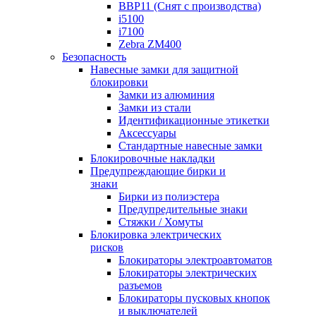
BBP11 (Снят с производства)
i5100
i7100
Zebra ZM400
Безопасность
Навесные замки для защитной
блокировки
Замки из алюминия
Замки из стали
Идентификационные этикетки
Аксессуары
Стандартные навесные замки
Блокировочные накладки
Предупреждающие бирки и
знаки
Бирки из полиэстера
Предупредительные знаки
Стяжки / Хомуты
Блокировка электрических
рисков
Блокираторы электроавтоматов
Блокираторы электрических
разъемов
Блокираторы пусковых кнопок
и выключателей