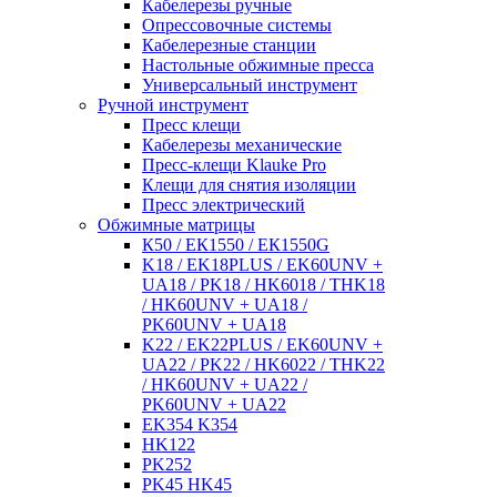
Кабелерезы ручные
Опрессовочные системы
Кабелерезные станции
Настольные обжимные пресса
Универсальный инструмент
Ручной инструмент
Пресс клещи
Кабелерезы механические
Пресс-клещи Klauke Pro
Клещи для снятия изоляции
Пресс электрический
Обжимные матрицы
К50 / ЕК1550 / ЕК1550G
K18 / EK18PLUS / EK60UNV +
UA18 / PK18 / HK6018 / THK18
/ HK60UNV + UA18 /
PK60UNV + UA18
K22 / EK22PLUS / EK60UNV +
UA22 / PK22 / HK6022 / THK22
/ HK60UNV + UA22 /
PK60UNV + UA22
EK354 K354
HK122
PK252
PK45 HK45