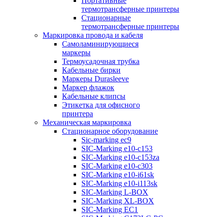
Портативные
термотрансферные принтеры
Стационарные
термотрансферные принтеры
Маркировка провода и кабеля
Самоламинирующиеся
маркеры
Термоусадочная трубка
Кабельные бирки
Маркеры Durasleeve
Маркер флажок
Кабельные клипсы
Этикетка для офисного
принтера
Механическая маркировка
Стационарное оборудование
Sic-marking ec9
SIC-Marking e10-c153
SIC-Marking e10-c153za
SIC-Marking e10-c303
SIC-Marking e10-i61sk
SIC-Marking e10-i113sk
SIC-Marking L-BOX
SIC-Marking XL-BOX
SIC-Marking EC1