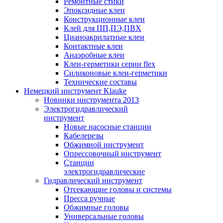
Ремонтные стики
Эпоксидные клеи
Конструкционные клеи
Клей для ПП,ПЭ,ПВХ
Цианоакрилатные клеи
Контактные клеи
Анаэробные клеи
Клеи-герметики серии flex
Силиконовые клеи-герметики
Технические составы
Немецкий инструмент Klauke
Новинки инструмента 2013
Электрогидравлический
инструмент
Новые насосные станции
Кабелерезы
Обжимной инструмент
Опрессовочный инструмент
Станции
электрогидравлические
Гидравлический инструмент
Отсекающие головы и системы
Пресса ручные
Обжимные головы
Универсальные головы