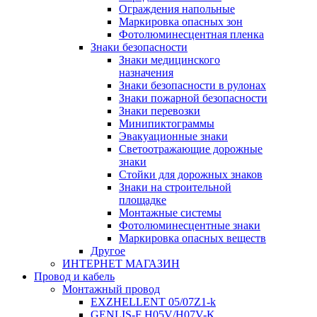
Ограждения напольные
Маркировка опасных зон
Фотолюминесцентная пленка
Знаки безопасности
Знаки медицинского
назначения
Знаки безопасности в рулонах
Знаки пожарной безопасности
Знаки перевозки
Минипиктограммы
Эвакуационные знаки
Светоотражающие дорожные
знаки
Стойки для дорожных знаков
Знаки на строительной
площадке
Монтажные системы
Фотолюминесцентные знаки
Маркировка опасных веществ
Другое
ИНТЕРНЕТ МАГАЗИН
Провод и кабель
Монтажный провод
EXZHELLENT 05/07Z1-k
GENLIS-F Н05V/H07V-K