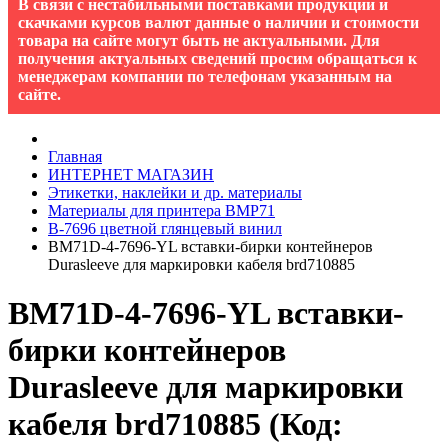
В связи с нестабильными поставками продукции и
скачками курсов валют данные о наличии и стоимости
товара на сайте могут быть не актуальными. Для
получения актуальных сведений просим обращаться к
менеджерам компании по телефонам указанным на
сайте.
Главная
ИНТЕРНЕТ МАГАЗИН
Этикетки, наклейки и др. материалы
Материалы для принтера BMP71
B-7696 цветной глянцевый винил
BM71D-4-7696-YL вставки-бирки контейнеров
Durasleeve для маркировки кабеля brd710885
BM71D-4-7696-YL вставки-
бирки контейнеров
Durasleeve для маркировки
кабеля brd710885
(Код: