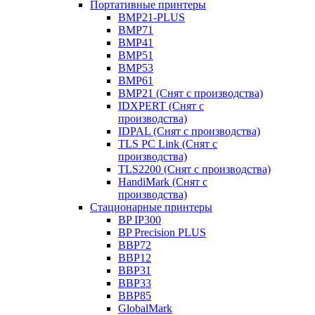
Портативные принтеры
BMP21-PLUS
BMP71
BMP41
BMP51
BMP53
BMP61
BMP21 (Снят с производства)
IDXPERT (Снят с
производства)
IDPAL (Снят с производства)
TLS PC Link (Снят с
производства)
TLS2200 (Снят с производства)
HandiMark (Снят с
производства)
Стационарные принтеры
BP IP300
BP Precision PLUS
BBP72
BBP12
BBP31
BBP33
BBP85
GlobalMark