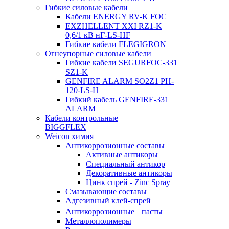
Гибкие силовые кабели
Кабели ENERGY RV-K FOC
EXZHELLENT XXI RZ1-K
0,6/1 кВ нГ-LS-HF
Гибкие кабели FLEGIGRON
Огнеупорные силовые кабели
Гибкие кабели SEGURFOC-331
SZ1-K
GENFIRE ALARM SO2Z1 PH-
120-LS-H
Гибкий кабель GENFIRE-331
ALARM
Кабели контрольные
BIGGFLEX
Weicon химия
Антикоррозионные составы
Активные антикоры
Специальный антикор
Декоративные антикоры
Цинк спрей - Zinc Spray
Смазывающие составы
Адгезивный клей-спрей
Антикоррозионные пасты
Металлополимеры