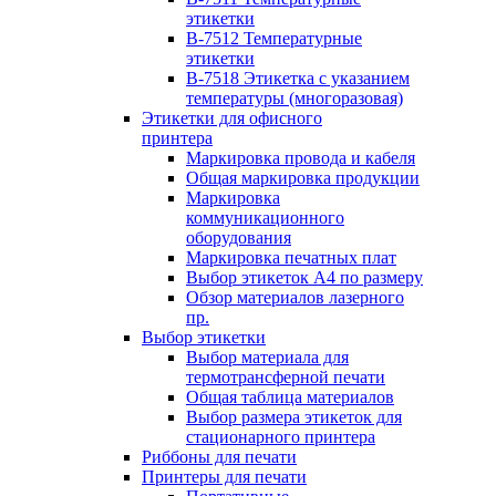
этикетки
B-7512 Температурные
этикетки
B-7518 Этикетка с указанием
температуры (многоразовая)
Этикетки для офисного
принтера
Маркировка провода и кабеля
Общая маркировка продукции
Маркировка
коммуникационного
оборудования
Маркировка печатных плат
Выбор этикеток А4 по размеру
Обзор материалов лазерного
пр.
Выбор этикетки
Выбор материала для
термотрансферной печати
Общая таблица материалов
Выбор размера этикеток для
стационарного принтера
Риббоны для печати
Принтеры для печати