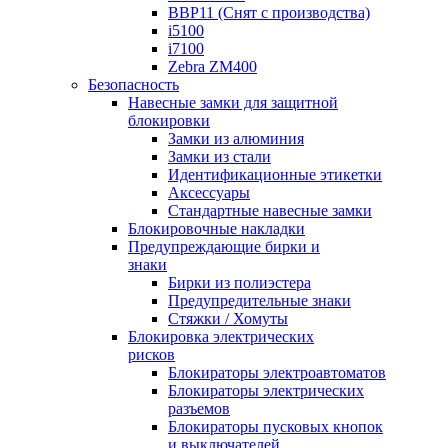
BBP11 (Снят с производства)
i5100
i7100
Zebra ZM400
Безопасность
Навесные замки для защитной
блокировки
Замки из алюминия
Замки из стали
Идентификационные этикетки
Аксессуары
Стандартные навесные замки
Блокировочные накладки
Предупреждающие бирки и
знаки
Бирки из полиэстера
Предупредительные знаки
Стяжки / Хомуты
Блокировка электрических
рисков
Блокираторы электроавтоматов
Блокираторы электрических
разъемов
Блокираторы пусковых кнопок
и выключателей