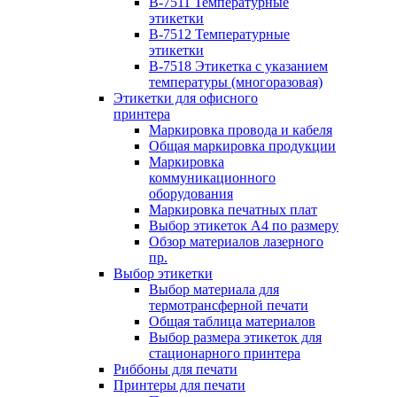
B-7511 Температурные
этикетки
B-7512 Температурные
этикетки
B-7518 Этикетка с указанием
температуры (многоразовая)
Этикетки для офисного
принтера
Маркировка провода и кабеля
Общая маркировка продукции
Маркировка
коммуникационного
оборудования
Маркировка печатных плат
Выбор этикеток А4 по размеру
Обзор материалов лазерного
пр.
Выбор этикетки
Выбор материала для
термотрансферной печати
Общая таблица материалов
Выбор размера этикеток для
стационарного принтера
Риббоны для печати
Принтеры для печати