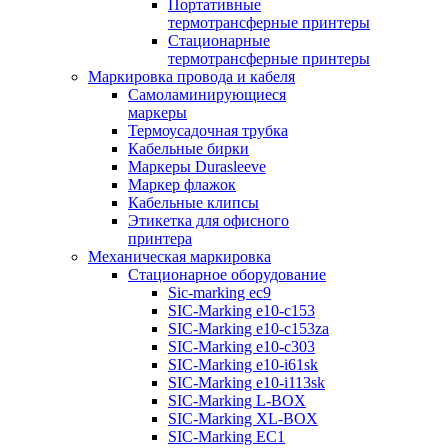
Портативные
термотрансферные принтеры
Стационарные
термотрансферные принтеры
Маркировка провода и кабеля
Самоламинирующиеся
маркеры
Термоусадочная трубка
Кабельные бирки
Маркеры Durasleeve
Маркер флажок
Кабельные клипсы
Этикетка для офисного
принтера
Механическая маркировка
Стационарное оборудование
Sic-marking ec9
SIC-Marking e10-c153
SIC-Marking e10-c153za
SIC-Marking e10-c303
SIC-Marking e10-i61sk
SIC-Marking e10-i113sk
SIC-Marking L-BOX
SIC-Marking XL-BOX
SIC-Marking EC1