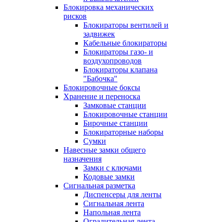
Блокировка механических
рисков
Блокираторы вентилей и
задвижек
Кабельные блокираторы
Блокираторы газо- и
воздухопроводов
Блокираторы клапана
"Бабочка"
Блокировочные боксы
Хранение и переноска
Замковые станции
Блокировочные станции
Бирочные станции
Блокираторные наборы
Сумки
Навесные замки общего
назначения
Замки с ключами
Кодовые замки
Сигнальная разметка
Диспенсеры для ленты
Сигнальная лента
Напольная лента
Оградительная лента