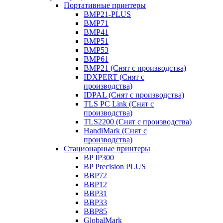
Портативные принтеры
BMP21-PLUS
BMP71
BMP41
BMP51
BMP53
BMP61
BMP21 (Снят с производства)
IDXPERT (Снят с
производства)
IDPAL (Снят с производства)
TLS PC Link (Снят с
производства)
TLS2200 (Снят с производства)
HandiMark (Снят с
производства)
Стационарные принтеры
BP IP300
BP Precision PLUS
BBP72
BBP12
BBP31
BBP33
BBP85
GlobalMark