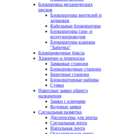
Блокировка механических
рисков
Блокираторы вентилей и
задвижек
Кабельные блокираторы
Блокираторы газо- и
воздухопроводов
Блокираторы клапана
"Бабочка"
Блокировочные боксы
Хранение и переноска
Замковые станции
Блокировочные станции
Бирочные станции
Блокираторные наборы
Сумки
Навесные замки общего
назначения
Замки с ключами
Кодовые замки
Сигнальная разметка
Диспенсеры для ленты
Сигнальная лента
Напольная лента
Оградительная лента