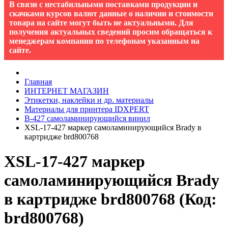
В связи с нестабильными поставками продукции и
скачками курсов валют данные о наличии и стоимости
товара на сайте могут быть не актуальными. Для
получения актуальных сведений просим обращаться к
менеджерам компании по телефонам указанным на
сайте.
Главная
ИНТЕРНЕТ МАГАЗИН
Этикетки, наклейки и др. материалы
Материалы для принтера IDXPERT
B-427 cамоламинирующийся винил
XSL-17-427 маркер самоламинирующийся Brady в
картридже brd800768
XSL-17-427 маркер
самоламинирующийся Brady
в картридже brd800768
(Код:
brd800768
)