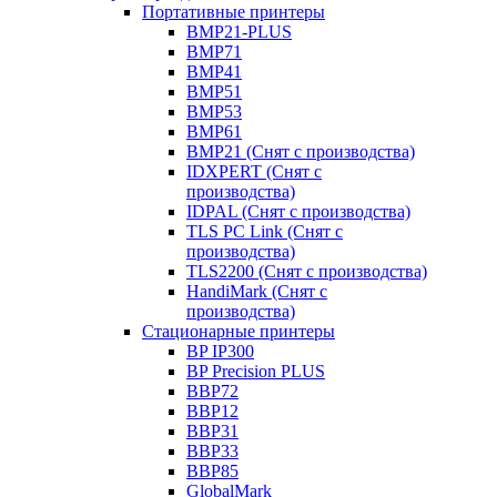
Портативные принтеры
BMP21-PLUS
BMP71
BMP41
BMP51
BMP53
BMP61
BMP21 (Снят с производства)
IDXPERT (Снят с
производства)
IDPAL (Снят с производства)
TLS PC Link (Снят с
производства)
TLS2200 (Снят с производства)
HandiMark (Снят с
производства)
Стационарные принтеры
BP IP300
BP Precision PLUS
BBP72
BBP12
BBP31
BBP33
BBP85
GlobalMark