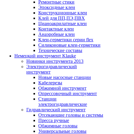
Ремонтные стики
Эпоксидные клеи
Конструкционные клеи
Клей для ПП,ПЭ,ПВХ
Цианоакрилатные клеи
Контактные клеи
Анаэробные клеи
Клеи-герметики серии flex
Силиконовые клеи-герметики
Технические составы
Немецкий инструмент Klauke
Новинки инструмента 2013
Электрогидравлический
инструмент
Новые насосные станции
Кабелерезы
Обжимной инструмент
Опрессовочный инструмент
Станции
электрогидравлические
Гидравлический инструмент
Отсекающие головы и системы
Пресса ручные
Обжимные головы
Универсальные головы