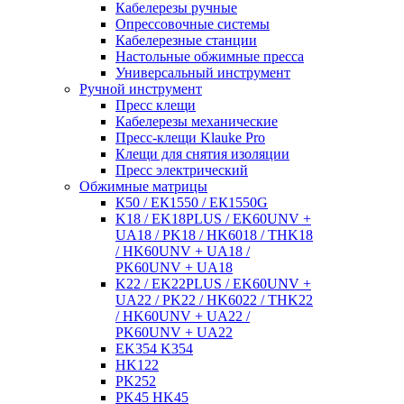
Кабелерезы ручные
Опрессовочные системы
Кабелерезные станции
Настольные обжимные пресса
Универсальный инструмент
Ручной инструмент
Пресс клещи
Кабелерезы механические
Пресс-клещи Klauke Pro
Клещи для снятия изоляции
Пресс электрический
Обжимные матрицы
К50 / ЕК1550 / ЕК1550G
K18 / EK18PLUS / EK60UNV +
UA18 / PK18 / HK6018 / THK18
/ HK60UNV + UA18 /
PK60UNV + UA18
K22 / EK22PLUS / EK60UNV +
UA22 / PK22 / HK6022 / THK22
/ HK60UNV + UA22 /
PK60UNV + UA22
EK354 K354
HK122
PK252
PK45 HK45