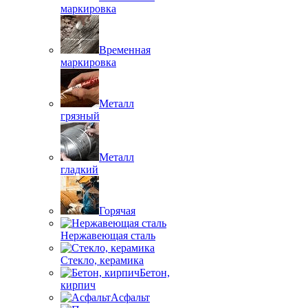
маркировка
Временная
маркировка
Металл
грязный
Металл
гладкий
Горячая
Нержавеющая сталь
Стекло, керамика
Бетон,
кирпич
Асфальт