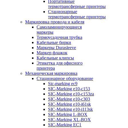
Портативные
термотрансферные принтеры
Стационарные
термотрансферные принтеры
Маркировка провода и кабеля
Самоламинирующиеся
маркеры
Термоусадочная трубка
Кабельные бирки
Маркеры Durasleeve
Маркер флажок
Кабельные клипсы
Этикетка для офисного
принтера
Механическая маркировка
Стационарное оборудование
Sic-marking ec9
SIC-Marking e10-c153
SIC-Marking e10-c153za
SIC-Marking e10-c303
SIC-Marking e10-i61sk
SIC-Marking e10-i113sk
SIC-Marking L-BOX
SIC-Marking XL-BOX
SIC-Marking EC1