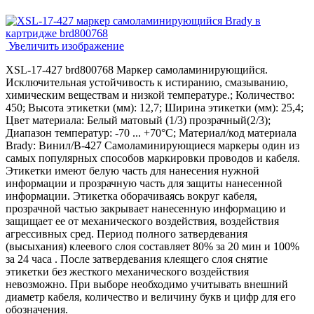
Увеличить изображение
XSL-17-427 brd800768 Маркер самоламинирующийся.
Исключительная устойчивость к истиранию, смазыванию,
химическим веществам и низкой температуре.; Количество:
450; Высота этикетки (мм): 12,7; Ширина этикетки (мм): 25,4;
Цвет материала: Белый матовый (1/3) прозрачный(2/3);
Диапазон температур: -70 ... +70°С; Материал/код материала
Brady: Винил/В-427 Самоламинирующиеся маркеры один из
самых популярных способов маркировки проводов и кабеля.
Этикетки имеют белую часть для нанесения нужной
информации и прозрачную часть для защиты нанесенной
информации. Этикетка оборачиваясь вокруг кабеля,
прозрачной частью закрывает нанесенную информацию и
защищает ее от механического воздействия, воздействия
агрессивных сред. Период полного затвердевания
(высыхания) клеевого слоя составляет 80% за 20 мин и 100%
за 24 часа . После затвердевания клеящего слоя снятие
этикетки без жесткого механического воздействия
невозможно. При выборе необходимо учитывать внешний
диаметр кабеля, количество и величину букв и цифр для его
обозначения.