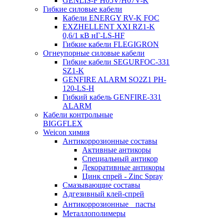
GENLIS-F Н05V/H07V-K
Гибкие силовые кабели
Кабели ENERGY RV-K FOC
EXZHELLENT XXI RZ1-K
0,6/1 кВ нГ-LS-HF
Гибкие кабели FLEGIGRON
Огнеупорные силовые кабели
Гибкие кабели SEGURFOC-331
SZ1-K
GENFIRE ALARM SO2Z1 PH-
120-LS-H
Гибкий кабель GENFIRE-331
ALARM
Кабели контрольные
BIGGFLEX
Weicon химия
Антикоррозионные составы
Активные антикоры
Специальный антикор
Декоративные антикоры
Цинк спрей - Zinc Spray
Смазывающие составы
Адгезивный клей-спрей
Антикоррозионные пасты
Металлополимеры