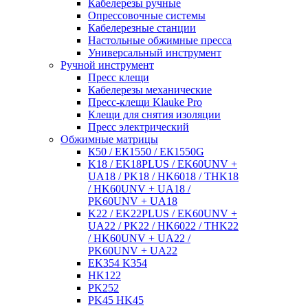
Кабелерезы ручные
Опрессовочные системы
Кабелерезные станции
Настольные обжимные пресса
Универсальный инструмент
Ручной инструмент
Пресс клещи
Кабелерезы механические
Пресс-клещи Klauke Pro
Клещи для снятия изоляции
Пресс электрический
Обжимные матрицы
К50 / ЕК1550 / ЕК1550G
K18 / EK18PLUS / EK60UNV +
UA18 / PK18 / HK6018 / THK18
/ HK60UNV + UA18 /
PK60UNV + UA18
K22 / EK22PLUS / EK60UNV +
UA22 / PK22 / HK6022 / THK22
/ HK60UNV + UA22 /
PK60UNV + UA22
EK354 K354
HK122
PK252
PK45 HK45