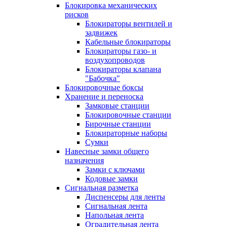
Блокировка механических
рисков
Блокираторы вентилей и
задвижек
Кабельные блокираторы
Блокираторы газо- и
воздухопроводов
Блокираторы клапана
"Бабочка"
Блокировочные боксы
Хранение и переноска
Замковые станции
Блокировочные станции
Бирочные станции
Блокираторные наборы
Сумки
Навесные замки общего
назначения
Замки с ключами
Кодовые замки
Сигнальная разметка
Диспенсеры для ленты
Сигнальная лента
Напольная лента
Оградительная лента