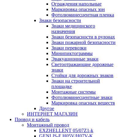
Ограждения напольные
Маркировка опасных зон
Фотолюминесцентная пленка
Знаки безопасности
Знаки медицинского
назначения
Знаки безопасности в рулонах
Знаки пожарной безопасности
Знаки перевозки
Минипиктограммы
Эвакуационные знаки
Светоотражающие дорожные
знаки
Стойки для дорожных знаков
Знаки на строительной
площадке
Монтажные системы
Фотолюминесцентные знаки
Маркировка опасных веществ
Другое
ИНТЕРНЕТ МАГАЗИН
Провод и кабель
Монтажный провод
EXZHELLENT 05/07Z1-k
GENLIS-F Н05V/H07V-K