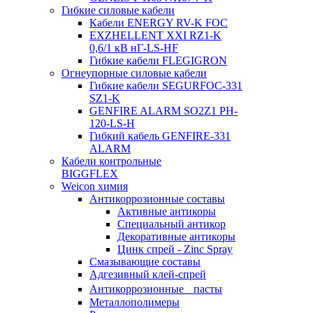
Гибкие силовые кабели
Кабели ENERGY RV-K FOC
EXZHELLENT XXI RZ1-K
0,6/1 кВ нГ-LS-HF
Гибкие кабели FLEGIGRON
Огнеупорные силовые кабели
Гибкие кабели SEGURFOC-331
SZ1-K
GENFIRE ALARM SO2Z1 PH-
120-LS-H
Гибкий кабель GENFIRE-331
ALARM
Кабели контрольные
BIGGFLEX
Weicon химия
Антикоррозионные составы
Активные антикоры
Специальный антикор
Декоративные антикоры
Цинк спрей - Zinc Spray
Смазывающие составы
Адгезивный клей-спрей
Антикоррозионные пасты
Металлополимеры