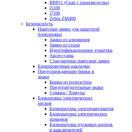
BBP11 (Снят с производства)
i5100
i7100
Zebra ZM400
Безопасность
Навесные замки для защитной
блокировки
Замки из алюминия
Замки из стали
Идентификационные этикетки
Аксессуары
Стандартные навесные замки
Блокировочные накладки
Предупреждающие бирки и
знаки
Бирки из полиэстера
Предупредительные знаки
Стяжки / Хомуты
Блокировка электрических
рисков
Блокираторы электроавтоматов
Блокираторы электрических
разъемов
Блокираторы пусковых кнопок
и выключателей