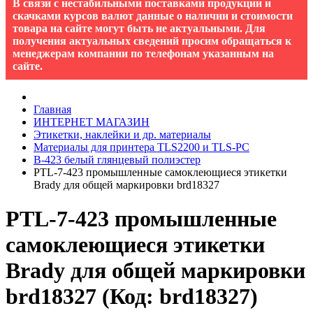
В связи с нестабильными поставками продукции и
скачками курсов валют данные о наличии и стоимости
товара на сайте могут быть не актуальными. Для
получения актуальных сведений просим обращаться к
менеджерам компании по телефонам указанным на
сайте.
Главная
ИНТЕРНЕТ МАГАЗИН
Этикетки, наклейки и др. материалы
Материалы для принтера TLS2200 и TLS-PC
B-423 белый глянцевый полиэстер
PTL-7-423 промышленные самоклеющиеся этикетки
Brady для общей маркировки brd18327
PTL-7-423 промышленные
самоклеющиеся этикетки
Brady для общей маркировки
brd18327
(Код:
brd18327
)