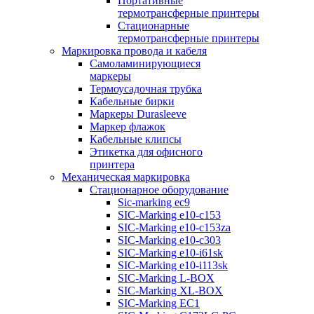
Портативные
термотрансферные принтеры
Стационарные
термотрансферные принтеры
Маркировка провода и кабеля
Самоламинирующиеся
маркеры
Термоусадочная трубка
Кабельные бирки
Маркеры Durasleeve
Маркер флажок
Кабельные клипсы
Этикетка для офисного
принтера
Механическая маркировка
Стационарное оборудование
Sic-marking ec9
SIC-Marking e10-c153
SIC-Marking e10-c153za
SIC-Marking e10-c303
SIC-Marking e10-i61sk
SIC-Marking e10-i113sk
SIC-Marking L-BOX
SIC-Marking XL-BOX
SIC-Marking EC1