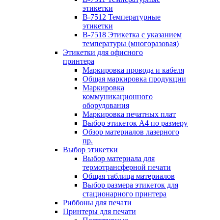
этикетки
B-7512 Температурные
этикетки
B-7518 Этикетка с указанием
температуры (многоразовая)
Этикетки для офисного
принтера
Маркировка провода и кабеля
Общая маркировка продукции
Маркировка
коммуникационного
оборудования
Маркировка печатных плат
Выбор этикеток А4 по размеру
Обзор материалов лазерного
пр.
Выбор этикетки
Выбор материала для
термотрансферной печати
Общая таблица материалов
Выбор размера этикеток для
стационарного принтера
Риббоны для печати
Принтеры для печати