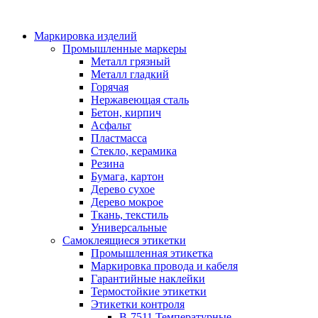
Маркировка изделий
Промышленные маркеры
Металл грязный
Металл гладкий
Горячая
Нержавеющая сталь
Бетон, кирпич
Асфальт
Пластмасса
Стекло, керамика
Резина
Бумага, картон
Дерево сухое
Дерево мокрое
Ткань, текстиль
Универсальные
Самоклеящиеся этикетки
Промышленная этикетка
Маркировка провода и кабеля
Гарантийные наклейки
Термостойкие этикетки
Этикетки контроля
B-7511 Температурные