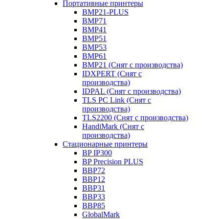
Портативные принтеры
BMP21-PLUS
BMP71
BMP41
BMP51
BMP53
BMP61
BMP21 (Снят с производства)
IDXPERT (Снят с
производства)
IDPAL (Снят с производства)
TLS PC Link (Снят с
производства)
TLS2200 (Снят с производства)
HandiMark (Снят с
производства)
Стационарные принтеры
BP IP300
BP Precision PLUS
BBP72
BBP12
BBP31
BBP33
BBP85
GlobalMark