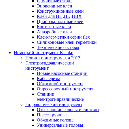
Ремонтные стики
Эпоксидные клеи
Конструкционные клеи
Клей для ПП,ПЭ,ПВХ
Цианоакрилатные клеи
Контактные клеи
Анаэробные клеи
Клеи-герметики серии flex
Силиконовые клеи-герметики
Технические составы
Немецкий инструмент Klauke
Новинки инструмента 2013
Электрогидравлический
инструмент
Новые насосные станции
Кабелерезы
Обжимной инструмент
Опрессовочный инструмент
Станции
электрогидравлические
Гидравлический инструмент
Отсекающие головы и системы
Пресса ручные
Обжимные головы
Универсальные головы