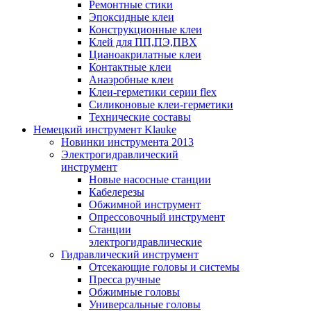
Ремонтные стики
Эпоксидные клеи
Конструкционные клеи
Клей для ПП,ПЭ,ПВХ
Цианоакрилатные клеи
Контактные клеи
Анаэробные клеи
Клеи-герметики серии flex
Силиконовые клеи-герметики
Технические составы
Немецкий инструмент Klauke
Новинки инструмента 2013
Электрогидравлический
инструмент
Новые насосные станции
Кабелерезы
Обжимной инструмент
Опрессовочный инструмент
Станции
электрогидравлические
Гидравлический инструмент
Отсекающие головы и системы
Пресса ручные
Обжимные головы
Универсальные головы