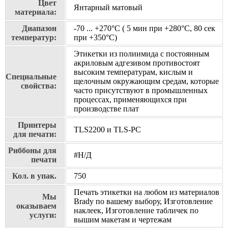
Цвет
Янтарный матовый
материала:
Диапазон
-70 ... +270°С ( 5 мин при +280°С, 80 сек
температур:
при +350°С)
Этикетки из полиимида с постоянным
акриловым адгезивом противостоят
высоким температурам, кислым и
Специальные
щелочным окружающим средам, которые
свойства:
часто присутствуют в промышленных
процессах, применяющихся при
производстве плат
Принтеры
TLS2200 и TLS-PC
для печати:
Риббоны для
#Н/Д
печати
Кол. в упак.
750
Печать этикетки на любом из материалов
Мы
Brady по вашему выбору, Изготовление
оказываем
наклеек, Изготовление табличек по
услуги:
вышим макетам и чертежам