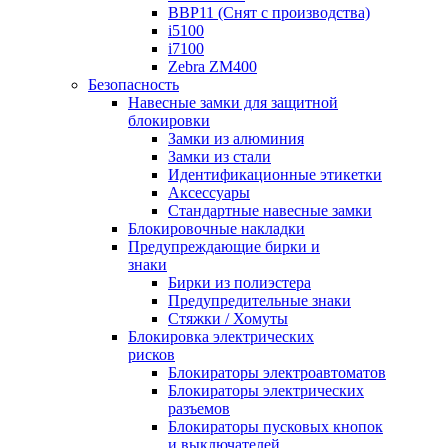
BBP11 (Снят с производства)
i5100
i7100
Zebra ZM400
Безопасность
Навесные замки для защитной
блокировки
Замки из алюминия
Замки из стали
Идентификационные этикетки
Аксессуары
Стандартные навесные замки
Блокировочные накладки
Предупреждающие бирки и
знаки
Бирки из полиэстера
Предупредительные знаки
Стяжки / Хомуты
Блокировка электрических
рисков
Блокираторы электроавтоматов
Блокираторы электрических
разъемов
Блокираторы пусковых кнопок
и выключателей