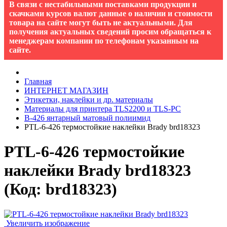
В связи с нестабильными поставками продукции и
скачками курсов валют данные о наличии и стоимости
товара на сайте могут быть не актуальными. Для
получения актуальных сведений просим обращаться к
менеджерам компании по телефонам указанным на
сайте.
Главная
ИНТЕРНЕТ МАГАЗИН
Этикетки, наклейки и др. материалы
Материалы для принтера TLS2200 и TLS-PC
B-426 янтарный матовый полиимид
PTL-6-426 термостойкие наклейки Brady brd18323
PTL-6-426 термостойкие
наклейки Brady brd18323
(Код:
brd18323
)
Увеличить изображение