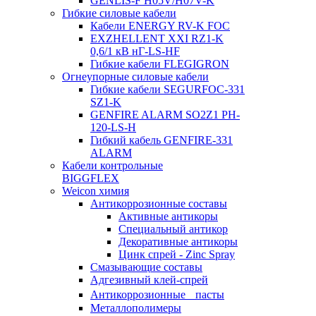
GENLIS-F Н05V/H07V-K
Гибкие силовые кабели
Кабели ENERGY RV-K FOC
EXZHELLENT XXI RZ1-K
0,6/1 кВ нГ-LS-HF
Гибкие кабели FLEGIGRON
Огнеупорные силовые кабели
Гибкие кабели SEGURFOC-331
SZ1-K
GENFIRE ALARM SO2Z1 PH-
120-LS-H
Гибкий кабель GENFIRE-331
ALARM
Кабели контрольные
BIGGFLEX
Weicon химия
Антикоррозионные составы
Активные антикоры
Специальный антикор
Декоративные антикоры
Цинк спрей - Zinc Spray
Смазывающие составы
Адгезивный клей-спрей
Антикоррозионные пасты
Металлополимеры