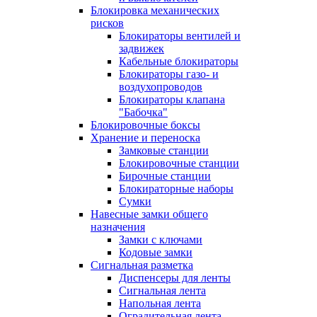
Блокировка механических
рисков
Блокираторы вентилей и
задвижек
Кабельные блокираторы
Блокираторы газо- и
воздухопроводов
Блокираторы клапана
"Бабочка"
Блокировочные боксы
Хранение и переноска
Замковые станции
Блокировочные станции
Бирочные станции
Блокираторные наборы
Сумки
Навесные замки общего
назначения
Замки с ключами
Кодовые замки
Сигнальная разметка
Диспенсеры для ленты
Сигнальная лента
Напольная лента
Оградительная лента