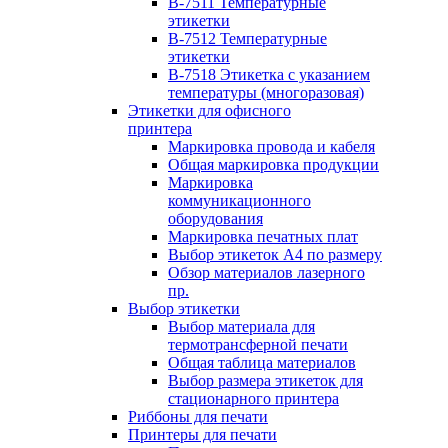
B-7511 Температурные
этикетки
B-7512 Температурные
этикетки
B-7518 Этикетка с указанием
температуры (многоразовая)
Этикетки для офисного
принтера
Маркировка провода и кабеля
Общая маркировка продукции
Маркировка
коммуникационного
оборудования
Маркировка печатных плат
Выбор этикеток А4 по размеру
Обзор материалов лазерного
пр.
Выбор этикетки
Выбор материала для
термотрансферной печати
Общая таблица материалов
Выбор размера этикеток для
стационарного принтера
Риббоны для печати
Принтеры для печати