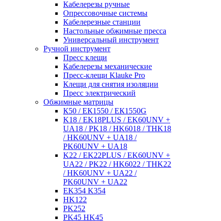
Кабелерезы ручные
Опрессовочные системы
Кабелерезные станции
Настольные обжимные пресса
Универсальный инструмент
Ручной инструмент
Пресс клещи
Кабелерезы механические
Пресс-клещи Klauke Pro
Клещи для снятия изоляции
Пресс электрический
Обжимные матрицы
К50 / ЕК1550 / ЕК1550G
K18 / EK18PLUS / EK60UNV +
UA18 / PK18 / HK6018 / THK18
/ HK60UNV + UA18 /
PK60UNV + UA18
K22 / EK22PLUS / EK60UNV +
UA22 / PK22 / HK6022 / THK22
/ HK60UNV + UA22 /
PK60UNV + UA22
EK354 K354
HK122
PK252
PK45 HK45