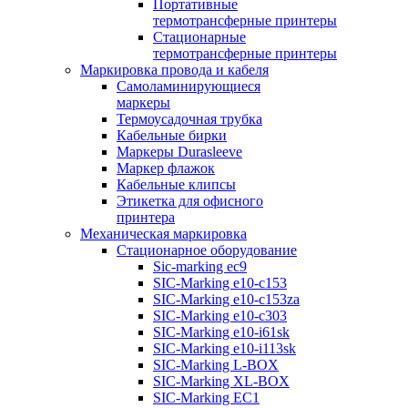
Портативные
термотрансферные принтеры
Стационарные
термотрансферные принтеры
Маркировка провода и кабеля
Самоламинирующиеся
маркеры
Термоусадочная трубка
Кабельные бирки
Маркеры Durasleeve
Маркер флажок
Кабельные клипсы
Этикетка для офисного
принтера
Механическая маркировка
Стационарное оборудование
Sic-marking ec9
SIC-Marking e10-c153
SIC-Marking e10-c153za
SIC-Marking e10-c303
SIC-Marking e10-i61sk
SIC-Marking e10-i113sk
SIC-Marking L-BOX
SIC-Marking XL-BOX
SIC-Marking EC1