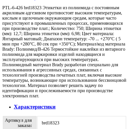
PTL-6-426 brd18323 Этикетки из полиимида с постоянным
акриловым адгезивом противостоят высоким температурам,
кислым и щелочным окружающим средам, которые часто
присутствуют в промышленных процессах, применяющихся
при производстве плат.; Количество: 750; Ширина этикетки
(мм): 12,7; Ширина этикетки (мм): 6,98; Цвет материала:
Янтарный матовый; Диапазон температур: -70 ... +270°С ( 5
мин при +280°С, 80 сек при +350°С); Материал/код материала
Brady: Полиимид/В-426 Термостойкие наклейки из янтарного
полиимида для маркировки изделий находящиеся и
эксплуатирующихся при высоких температурах.
Полиимидный материал Brady разработан специально для
использования в агрессивных средах, связанных с
технологией производства печатных плат, включая высокие
температуры, возникающие при использовании бессвинцовой
технологии. Материал позволяет решить задачу по
идентификации и прослеживаемости при производстве
электронных плат.
Характеристики
Артикул для
brd18323
заказа: