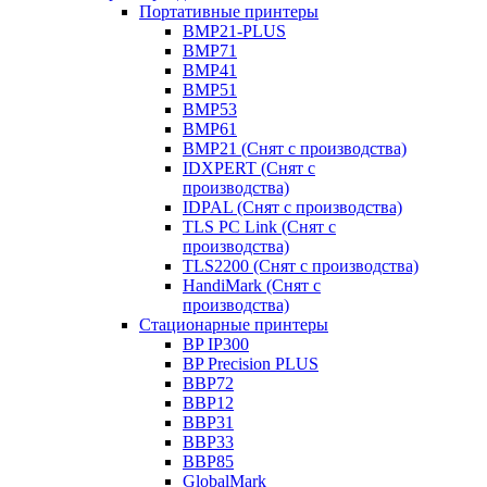
Портативные принтеры
BMP21-PLUS
BMP71
BMP41
BMP51
BMP53
BMP61
BMP21 (Снят с производства)
IDXPERT (Снят с
производства)
IDPAL (Снят с производства)
TLS PC Link (Снят с
производства)
TLS2200 (Снят с производства)
HandiMark (Снят с
производства)
Стационарные принтеры
BP IP300
BP Precision PLUS
BBP72
BBP12
BBP31
BBP33
BBP85
GlobalMark