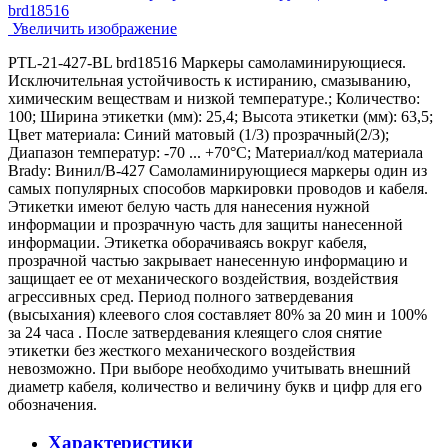
Увеличить изображение
PTL-21-427-BL brd18516 Маркеры самоламинирующиеся.
Исключительная устойчивость к истиранию, смазыванию,
химическим веществам и низкой температуре.; Количество:
100; Ширина этикетки (мм): 25,4; Высота этикетки (мм): 63,5;
Цвет материала: Синий матовый (1/3) прозрачный(2/3);
Диапазон температур: -70 ... +70°С; Материал/код материала
Brady: Винил/В-427 Самоламинирующиеся маркеры один из
самых популярных способов маркировки проводов и кабеля.
Этикетки имеют белую часть для нанесения нужной
информации и прозрачную часть для защиты нанесенной
информации. Этикетка оборачиваясь вокруг кабеля,
прозрачной частью закрывает нанесенную информацию и
защищает ее от механического воздействия, воздействия
агрессивных сред. Период полного затвердевания
(высыхания) клеевого слоя составляет 80% за 20 мин и 100%
за 24 часа . После затвердевания клеящего слоя снятие
этикетки без жесткого механического воздействия
невозможно. При выборе необходимо учитывать внешний
диаметр кабеля, количество и величину букв и цифр для его
обозначения.
Характеристики