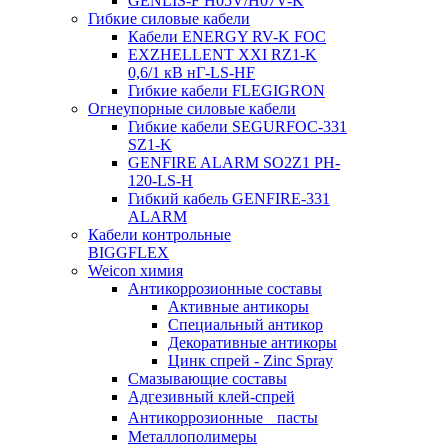
GENLIS-F Н05V/H07V-K
Гибкие силовые кабели
Кабели ENERGY RV-K FOC
EXZHELLENT XXI RZ1-K
0,6/1 кВ нГ-LS-HF
Гибкие кабели FLEGIGRON
Огнеупорные силовые кабели
Гибкие кабели SEGURFOC-331
SZ1-K
GENFIRE ALARM SO2Z1 PH-
120-LS-H
Гибкий кабель GENFIRE-331
ALARM
Кабели контрольные
BIGGFLEX
Weicon химия
Антикоррозионные составы
Активные антикоры
Специальный антикор
Декоративные антикоры
Цинк спрей - Zinc Spray
Смазывающие составы
Адгезивный клей-спрей
Антикоррозионные пасты
Металлополимеры