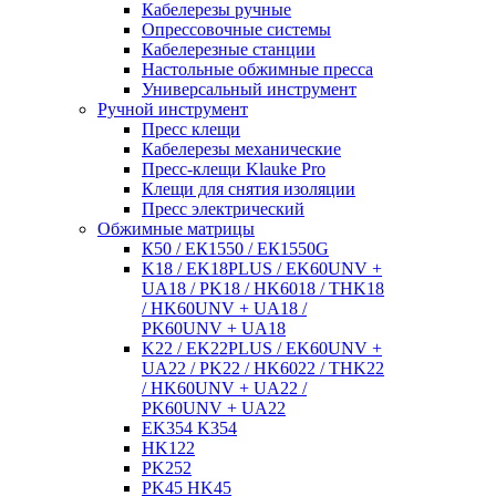
Кабелерезы ручные
Опрессовочные системы
Кабелерезные станции
Настольные обжимные пресса
Универсальный инструмент
Ручной инструмент
Пресс клещи
Кабелерезы механические
Пресс-клещи Klauke Pro
Клещи для снятия изоляции
Пресс электрический
Обжимные матрицы
К50 / ЕК1550 / ЕК1550G
K18 / EK18PLUS / EK60UNV +
UA18 / PK18 / HK6018 / THK18
/ HK60UNV + UA18 /
PK60UNV + UA18
K22 / EK22PLUS / EK60UNV +
UA22 / PK22 / HK6022 / THK22
/ HK60UNV + UA22 /
PK60UNV + UA22
EK354 K354
HK122
PK252
PK45 HK45