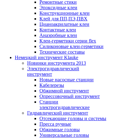
Ремонтные стики
Эпоксидные клеи
Конструкционные клеи
Клей для ПП,ПЭ,ПВХ
Цианоакрилатные клеи
Контактные клеи
Анаэробные клеи
Клеи-герметики серии flex
Силиконовые клеи-герметики
Технические составы
Немецкий инструмент Klauke
Новинки инструмента 2013
Электрогидравлический
инструмент
Новые насосные станции
Кабелерезы
Обжимной инструмент
Опрессовочный инструмент
Станции
электрогидравлические
Гидравлический инструмент
Отсекающие головы и системы
Пресса ручные
Обжимные головы
Универсальные головы