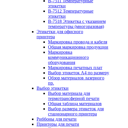
B-7511 Температурные
этикетки
B-7512 Температурные
этикетки
B-7518 Этикетка с указанием
температуры (многоразовая)
Этикетки для офисного
принтера
Маркировка провода и кабеля
Общая маркировка продукции
Маркировка
коммуникационного
оборудования
Маркировка печатных плат
Выбор этикеток А4 по размеру
Обзор материалов лазерного
пр.
Выбор этикетки
Выбор материала для
термотрансферной печати
Общая таблица материалов
Выбор размера этикеток для
стационарного принтера
Риббоны для печати
Принтеры для печати