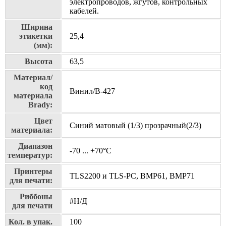
электропроводов, жгутов, контрольных
кабелей.
Ширина
этикетки
25,4
(мм):
Высота
63,5
Материал/
код
Винил/В-427
материала
Brady:
Цвет
Синий матовый (1/3) прозрачный(2/3)
материала:
Диапазон
-70 ... +70°С
температур:
Принтеры
TLS2200 и TLS-PC, BMP61, BMP71
для печати:
Риббоны
#Н/Д
для печати
Кол. в упак.
100