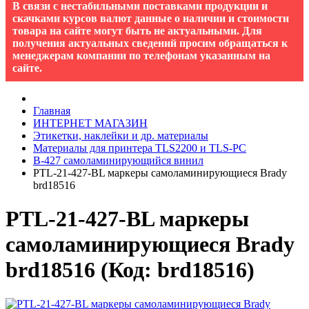
В связи с нестабильными поставками продукции и
скачками курсов валют данные о наличии и стоимости
товара на сайте могут быть не актуальными. Для
получения актуальных сведений просим обращаться к
менеджерам компании по телефонам указанным на
сайте.
Главная
ИНТЕРНЕТ МАГАЗИН
Этикетки, наклейки и др. материалы
Материалы для принтера TLS2200 и TLS-PC
B-427 cамоламинирующийся винил
PTL-21-427-BL маркеры самоламинирующиеся Brady
brd18516
PTL-21-427-BL маркеры
самоламинирующиеся Brady
brd18516
(Код:
brd18516
)