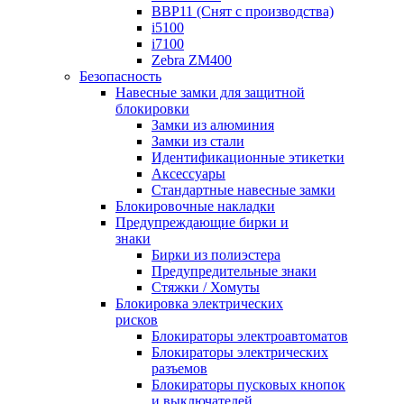
BBP11 (Снят с производства)
i5100
i7100
Zebra ZM400
Безопасность
Навесные замки для защитной
блокировки
Замки из алюминия
Замки из стали
Идентификационные этикетки
Аксессуары
Стандартные навесные замки
Блокировочные накладки
Предупреждающие бирки и
знаки
Бирки из полиэстера
Предупредительные знаки
Стяжки / Хомуты
Блокировка электрических
рисков
Блокираторы электроавтоматов
Блокираторы электрических
разъемов
Блокираторы пусковых кнопок
и выключателей