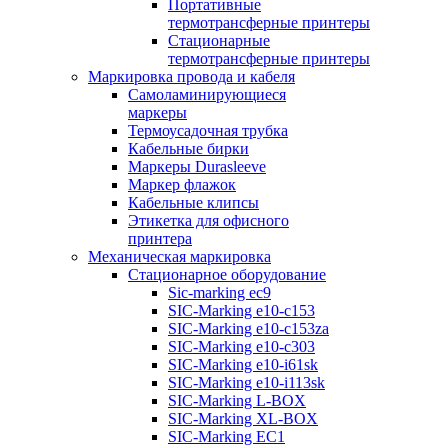
Портативные
термотрансферные принтеры
Стационарные
термотрансферные принтеры
Маркировка провода и кабеля
Самоламинирующиеся
маркеры
Термоусадочная трубка
Кабельные бирки
Маркеры Durasleeve
Маркер флажок
Кабельные клипсы
Этикетка для офисного
принтера
Механическая маркировка
Стационарное оборудование
Sic-marking ec9
SIC-Marking e10-c153
SIC-Marking e10-c153za
SIC-Marking e10-c303
SIC-Marking e10-i61sk
SIC-Marking e10-i113sk
SIC-Marking L-BOX
SIC-Marking XL-BOX
SIC-Marking EC1