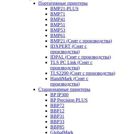
Портативные принтеры
BMP21-PLUS
BMP71
BMP41
BMP51
BMP53
BMP61
BMP21 (Снят с производства)
IDXPERT (Снят с
производства)
IDPAL (Снят с производства)
TLS PC Link (Снят с
производства)
TLS2200 (Снят с производства)
HandiMark (Снят с
производства)
Стационарные принтеры
BP IP300
BP Precision PLUS
BBP72
BBP12
BBP31
BBP33
BBP85
GlobalMark