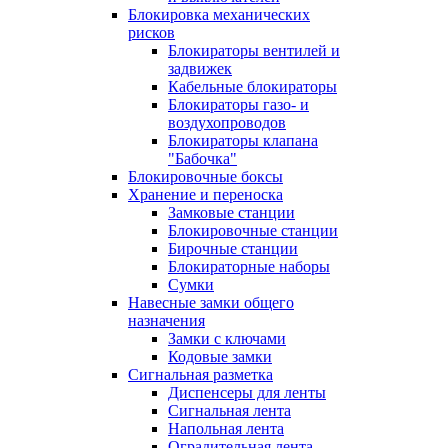
Блокировка механических
рисков
Блокираторы вентилей и
задвижек
Кабельные блокираторы
Блокираторы газо- и
воздухопроводов
Блокираторы клапана
"Бабочка"
Блокировочные боксы
Хранение и переноска
Замковые станции
Блокировочные станции
Бирочные станции
Блокираторные наборы
Сумки
Навесные замки общего
назначения
Замки с ключами
Кодовые замки
Сигнальная разметка
Диспенсеры для ленты
Сигнальная лента
Напольная лента
Оградительная лента