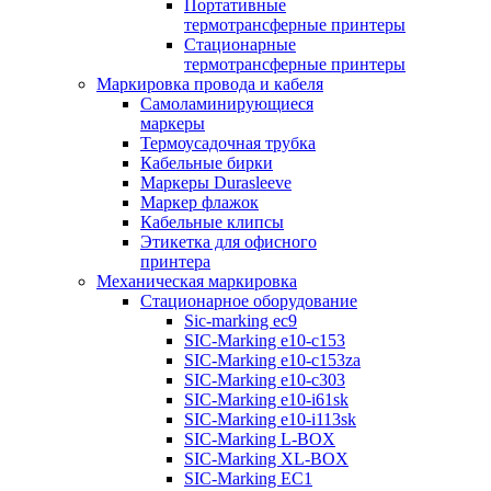
Портативные
термотрансферные принтеры
Стационарные
термотрансферные принтеры
Маркировка провода и кабеля
Самоламинирующиеся
маркеры
Термоусадочная трубка
Кабельные бирки
Маркеры Durasleeve
Маркер флажок
Кабельные клипсы
Этикетка для офисного
принтера
Механическая маркировка
Стационарное оборудование
Sic-marking ec9
SIC-Marking e10-c153
SIC-Marking e10-c153za
SIC-Marking e10-c303
SIC-Marking e10-i61sk
SIC-Marking e10-i113sk
SIC-Marking L-BOX
SIC-Marking XL-BOX
SIC-Marking EC1