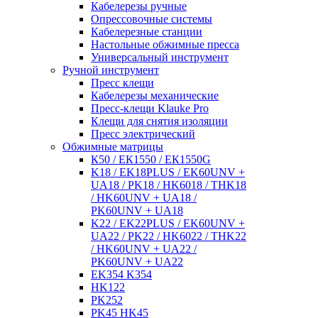
Кабелерезы ручные
Опрессовочные системы
Кабелерезные станции
Настольные обжимные пресса
Универсальный инструмент
Ручной инструмент
Пресс клещи
Кабелерезы механические
Пресс-клещи Klauke Pro
Клещи для снятия изоляции
Пресс электрический
Обжимные матрицы
К50 / ЕК1550 / ЕК1550G
K18 / EK18PLUS / EK60UNV +
UA18 / PK18 / HK6018 / THK18
/ HK60UNV + UA18 /
PK60UNV + UA18
K22 / EK22PLUS / EK60UNV +
UA22 / PK22 / HK6022 / THK22
/ HK60UNV + UA22 /
PK60UNV + UA22
EK354 K354
HK122
PK252
PK45 HK45