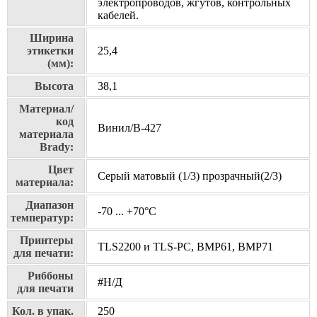
электропроводов, жгутов, контрольных
кабелей.
Ширина
этикетки
25,4
(мм):
Высота
38,1
Материал/
код
Винил/В-427
материала
Brady:
Цвет
Серый матовый (1/3) прозрачный(2/3)
материала:
Диапазон
-70 ... +70°С
температур:
Принтеры
TLS2200 и TLS-PC, BMP61, BMP71
для печати:
Риббоны
#Н/Д
для печати
Кол. в упак.
250