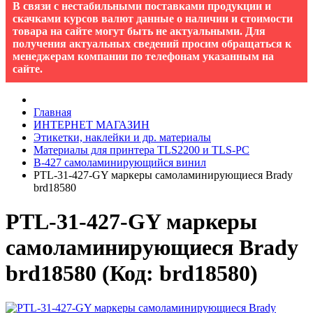
В связи с нестабильными поставками продукции и
скачками курсов валют данные о наличии и стоимости
товара на сайте могут быть не актуальными. Для
получения актуальных сведений просим обращаться к
менеджерам компании по телефонам указанным на
сайте.
Главная
ИНТЕРНЕТ МАГАЗИН
Этикетки, наклейки и др. материалы
Материалы для принтера TLS2200 и TLS-PC
B-427 cамоламинирующийся винил
PTL-31-427-GY маркеры самоламинирующиеся Brady
brd18580
PTL-31-427-GY маркеры
самоламинирующиеся Brady
brd18580
(Код:
brd18580
)