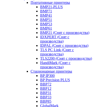
Портативные принтеры
BMP21-PLUS
BMP71
BMP41
BMP51
BMP53
BMP61
BMP21 (Снят с производства)
IDXPERT (Снят с
производства)
IDPAL (Снят с производства)
TLS PC Link (Снят с
производства)
TLS2200 (Снят с производства)
HandiMark (Снят с
производства)
Стационарные принтеры
BP IP300
BP Precision PLUS
BBP72
BBP12
BBP31
BBP33
BBP85
GlobalMark