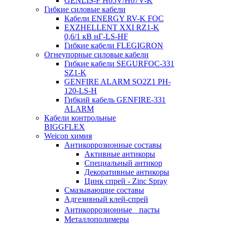
GENLIS-F Н05V/H07V-K
Гибкие силовые кабели
Кабели ENERGY RV-K FOC
EXZHELLENT XXI RZ1-K
0,6/1 кВ нГ-LS-HF
Гибкие кабели FLEGIGRON
Огнеупорные силовые кабели
Гибкие кабели SEGURFOC-331
SZ1-K
GENFIRE ALARM SO2Z1 PH-
120-LS-H
Гибкий кабель GENFIRE-331
ALARM
Кабели контрольные
BIGGFLEX
Weicon химия
Антикоррозионные составы
Активные антикоры
Специальный антикор
Декоративные антикоры
Цинк спрей - Zinc Spray
Смазывающие составы
Адгезивный клей-спрей
Антикоррозионные пасты
Металлополимеры