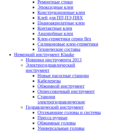
Ремонтные стики
Эпоксидные клеи
Конструкционные клеи
Клей для ПП,ПЭ,ПВХ
Цианоакрилатные клеи
Контактные клеи
Анаэробные клеи
Клеи-герметики серии flex
Силиконовые клеи-герметики
Технические составы
Немецкий инструмент Klauke
Новинки инструмента 2013
Электрогидравлический
инструмент
Новые насосные станции
Кабелерезы
Обжимной инструмент
Опрессовочный инструмент
Станции
электрогидравлические
Гидравлический инструмент
Отсекающие головы и системы
Пресса ручные
Обжимные головы
Универсальные головы