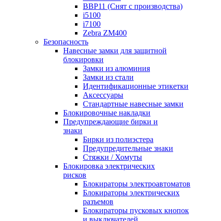
BBP11 (Снят с производства)
i5100
i7100
Zebra ZM400
Безопасность
Навесные замки для защитной
блокировки
Замки из алюминия
Замки из стали
Идентификационные этикетки
Аксессуары
Стандартные навесные замки
Блокировочные накладки
Предупреждающие бирки и
знаки
Бирки из полиэстера
Предупредительные знаки
Стяжки / Хомуты
Блокировка электрических
рисков
Блокираторы электроавтоматов
Блокираторы электрических
разъемов
Блокираторы пусковых кнопок
и выключателей