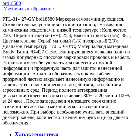
Увеличить изображение
PTL-31-427-GY brd18580 Маркеры самоламинирующиеся.
Исключительная устойчивость к истиранию, смазыванию,
химическим веществам и низкой температуре.; Количество:
250; Ширина этикетки (мм): 25,4; Высота этикетки (мм): 38,1;
Цвет материала: Серый матовый (1/3) прозрачный(2/3);
Диапазон температур: -70 ... +70°С; Материал/код материала
Brady: Винил/В-427 Самоламинирующиеся маркеры один из
самых популярных способов маркировки проводов и кабеля.
Этикетки имеют белую часть для нанесения нужной
информации и прозрачную часть для защиты нанесенной
информации. Этикетка оборачиваясь вокруг кабеля,
прозрачной частью закрывает нанесенную информацию и
защищает ее от механического воздействия, воздействия
агрессивных сред. Период полного затвердевания
(высыхания) клеевого слоя составляет 80% за 20 мин и 100%
за 24 часа . После затвердевания клеящего слоя снятие
этикетки без жесткого механического воздействия
невозможно. При выборе необходимо учитывать внешний
диаметр кабеля, количество и величину букв и цифр для его
обозначения.
Характеристики