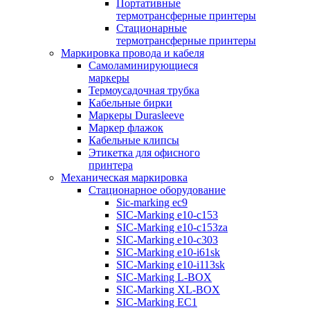
Портативные
термотрансферные принтеры
Стационарные
термотрансферные принтеры
Маркировка провода и кабеля
Самоламинирующиеся
маркеры
Термоусадочная трубка
Кабельные бирки
Маркеры Durasleeve
Маркер флажок
Кабельные клипсы
Этикетка для офисного
принтера
Механическая маркировка
Стационарное оборудование
Sic-marking ec9
SIC-Marking e10-c153
SIC-Marking e10-c153za
SIC-Marking e10-c303
SIC-Marking e10-i61sk
SIC-Marking e10-i113sk
SIC-Marking L-BOX
SIC-Marking XL-BOX
SIC-Marking EC1