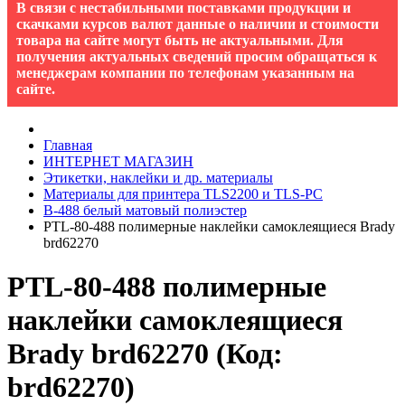
В связи с нестабильными поставками продукции и
скачками курсов валют данные о наличии и стоимости
товара на сайте могут быть не актуальными. Для
получения актуальных сведений просим обращаться к
менеджерам компании по телефонам указанным на
сайте.
Главная
ИНТЕРНЕТ МАГАЗИН
Этикетки, наклейки и др. материалы
Материалы для принтера TLS2200 и TLS-PC
B-488 белый матовый полиэстер
PTL-80-488 полимерные наклейки самоклеящиеся Brady
brd62270
PTL-80-488 полимерные
наклейки самоклеящиеся
Brady brd62270
(Код:
brd62270
)