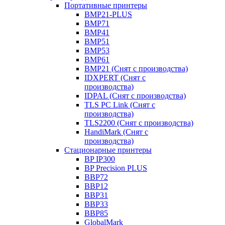
Портативные принтеры
BMP21-PLUS
BMP71
BMP41
BMP51
BMP53
BMP61
BMP21 (Снят с производства)
IDXPERT (Снят с
производства)
IDPAL (Снят с производства)
TLS PC Link (Снят с
производства)
TLS2200 (Снят с производства)
HandiMark (Снят с
производства)
Стационарные принтеры
BP IP300
BP Precision PLUS
BBP72
BBP12
BBP31
BBP33
BBP85
GlobalMark