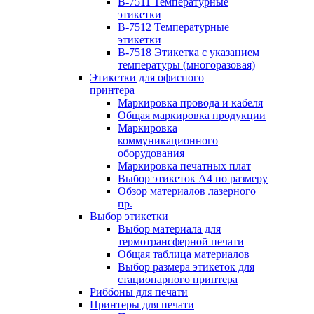
B-7511 Температурные
этикетки
B-7512 Температурные
этикетки
B-7518 Этикетка с указанием
температуры (многоразовая)
Этикетки для офисного
принтера
Маркировка провода и кабеля
Общая маркировка продукции
Маркировка
коммуникационного
оборудования
Маркировка печатных плат
Выбор этикеток А4 по размеру
Обзор материалов лазерного
пр.
Выбор этикетки
Выбор материала для
термотрансферной печати
Общая таблица материалов
Выбор размера этикеток для
стационарного принтера
Риббоны для печати
Принтеры для печати