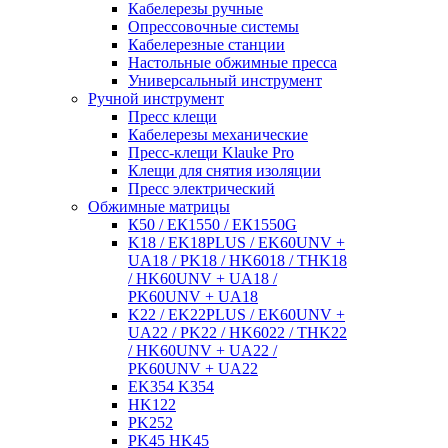
Кабелерезы ручные
Опрессовочные системы
Кабелерезные станции
Настольные обжимные пресса
Универсальный инструмент
Ручной инструмент
Пресс клещи
Кабелерезы механические
Пресс-клещи Klauke Pro
Клещи для снятия изоляции
Пресс электрический
Обжимные матрицы
К50 / ЕК1550 / ЕК1550G
K18 / EK18PLUS / EK60UNV +
UA18 / PK18 / HK6018 / THK18
/ HK60UNV + UA18 /
PK60UNV + UA18
K22 / EK22PLUS / EK60UNV +
UA22 / PK22 / HK6022 / THK22
/ HK60UNV + UA22 /
PK60UNV + UA22
EK354 K354
HK122
PK252
PK45 HK45