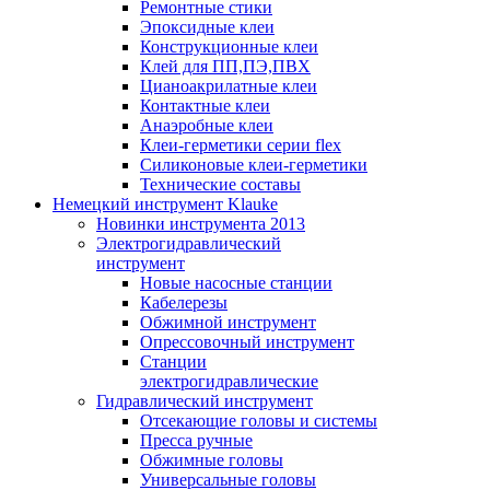
Ремонтные стики
Эпоксидные клеи
Конструкционные клеи
Клей для ПП,ПЭ,ПВХ
Цианоакрилатные клеи
Контактные клеи
Анаэробные клеи
Клеи-герметики серии flex
Силиконовые клеи-герметики
Технические составы
Немецкий инструмент Klauke
Новинки инструмента 2013
Электрогидравлический
инструмент
Новые насосные станции
Кабелерезы
Обжимной инструмент
Опрессовочный инструмент
Станции
электрогидравлические
Гидравлический инструмент
Отсекающие головы и системы
Пресса ручные
Обжимные головы
Универсальные головы