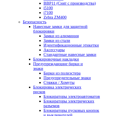
BBP11 (Снят с производства)
i5100
i7100
Zebra ZM400
Безопасность
Навесные замки для защитной
блокировки
Замки из алюминия
Замки из стали
Идентификационные этикетки
Аксессуары
Стандартные навесные замки
Блокировочные накладки
Предупреждающие бирки и
знаки
Бирки из полиэстера
Предупредительные знаки
Стяжки / Хомуты
Блокировка электрических
рисков
Блокираторы электроавтоматов
Блокираторы электрических
разъемов
Блокираторы пусковых кнопок
и выключателей