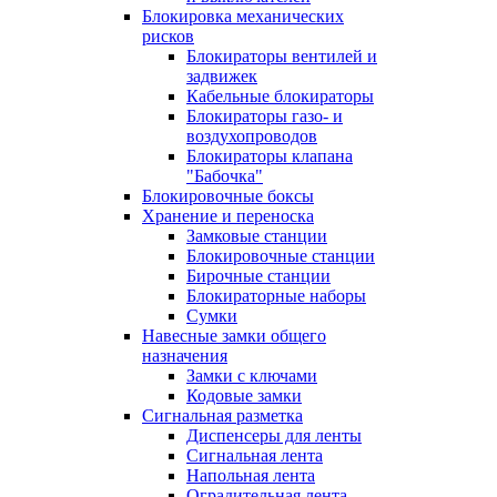
Блокировка механических
рисков
Блокираторы вентилей и
задвижек
Кабельные блокираторы
Блокираторы газо- и
воздухопроводов
Блокираторы клапана
"Бабочка"
Блокировочные боксы
Хранение и переноска
Замковые станции
Блокировочные станции
Бирочные станции
Блокираторные наборы
Сумки
Навесные замки общего
назначения
Замки с ключами
Кодовые замки
Сигнальная разметка
Диспенсеры для ленты
Сигнальная лента
Напольная лента
Оградительная лента