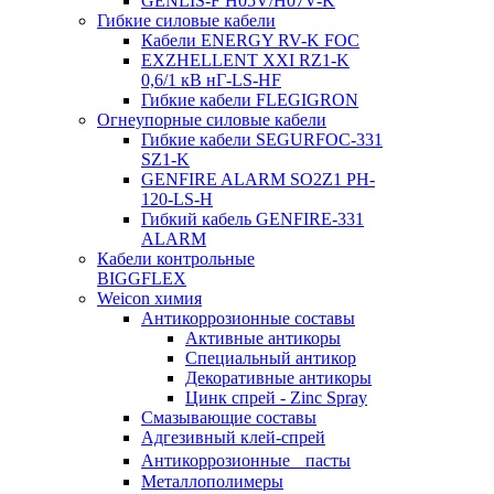
GENLIS-F Н05V/H07V-K
Гибкие силовые кабели
Кабели ENERGY RV-K FOC
EXZHELLENT XXI RZ1-K
0,6/1 кВ нГ-LS-HF
Гибкие кабели FLEGIGRON
Огнеупорные силовые кабели
Гибкие кабели SEGURFOC-331
SZ1-K
GENFIRE ALARM SO2Z1 PH-
120-LS-H
Гибкий кабель GENFIRE-331
ALARM
Кабели контрольные
BIGGFLEX
Weicon химия
Антикоррозионные составы
Активные антикоры
Специальный антикор
Декоративные антикоры
Цинк спрей - Zinc Spray
Смазывающие составы
Адгезивный клей-спрей
Антикоррозионные пасты
Металлополимеры