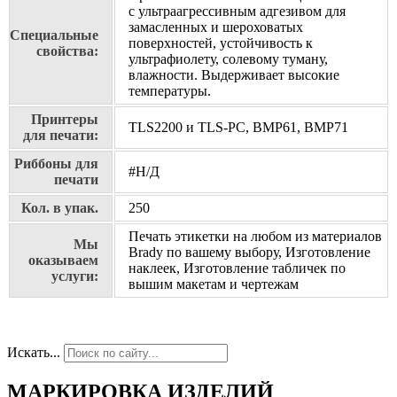
с ультраагрессивным адгезивом для
замасленных и шероховатых
Специальные
поверхностей, устойчивость к
свойства:
ультрафиолету, солевому туману,
влажности. Выдерживает высокие
температуры.
Принтеры
TLS2200 и TLS-PC, BMP61, BMP71
для печати:
Риббоны для
#Н/Д
печати
Кол. в упак.
250
Печать этикетки на любом из материалов
Мы
Brady по вашему выбору, Изготовление
оказываем
наклеек, Изготовление табличек по
услуги:
вышим макетам и чертежам
Искать...
МАРКИРОВКА ИЗДЕЛИЙ