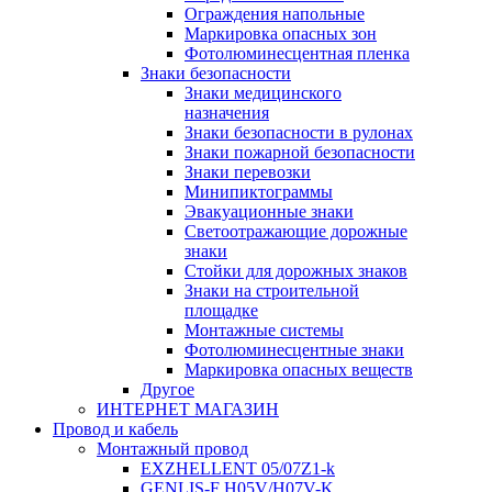
Ограждения напольные
Маркировка опасных зон
Фотолюминесцентная пленка
Знаки безопасности
Знаки медицинского
назначения
Знаки безопасности в рулонах
Знаки пожарной безопасности
Знаки перевозки
Минипиктограммы
Эвакуационные знаки
Светоотражающие дорожные
знаки
Стойки для дорожных знаков
Знаки на строительной
площадке
Монтажные системы
Фотолюминесцентные знаки
Маркировка опасных веществ
Другое
ИНТЕРНЕТ МАГАЗИН
Провод и кабель
Монтажный провод
EXZHELLENT 05/07Z1-k
GENLIS-F Н05V/H07V-K