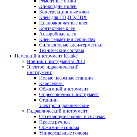
Ремонтные стики
Эпоксидные клеи
Конструкционные клеи
Клей для ПП,ПЭ,ПВХ
Цианоакрилатные клеи
Контактные клеи
Анаэробные клеи
Клеи-герметики серии flex
Силиконовые клеи-герметики
Технические составы
Немецкий инструмент Klauke
Новинки инструмента 2013
Электрогидравлический
инструмент
Новые насосные станции
Кабелерезы
Обжимной инструмент
Опрессовочный инструмент
Станции
электрогидравлические
Гидравлический инструмент
Отсекающие головы и системы
Пресса ручные
Обжимные головы
Универсальные головы