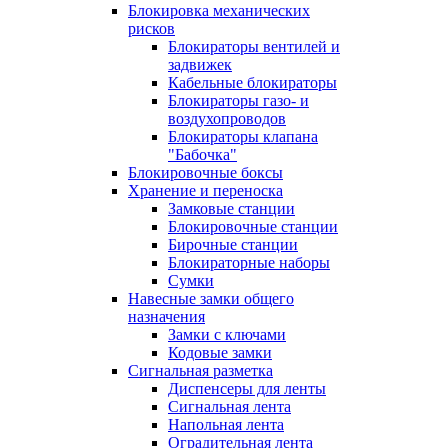
Блокировка механических
рисков
Блокираторы вентилей и
задвижек
Кабельные блокираторы
Блокираторы газо- и
воздухопроводов
Блокираторы клапана
"Бабочка"
Блокировочные боксы
Хранение и переноска
Замковые станции
Блокировочные станции
Бирочные станции
Блокираторные наборы
Сумки
Навесные замки общего
назначения
Замки с ключами
Кодовые замки
Сигнальная разметка
Диспенсеры для ленты
Сигнальная лента
Напольная лента
Оградительная лента