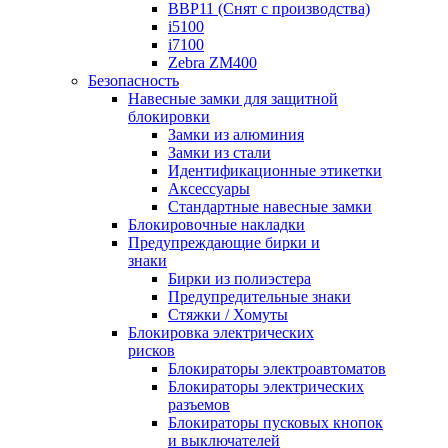
BBP11 (Снят с производства)
i5100
i7100
Zebra ZM400
Безопасность
Навесные замки для защитной
блокировки
Замки из алюминия
Замки из стали
Идентификационные этикетки
Аксессуары
Стандартные навесные замки
Блокировочные накладки
Предупреждающие бирки и
знаки
Бирки из полиэстера
Предупредительные знаки
Стяжки / Хомуты
Блокировка электрических
рисков
Блокираторы электроавтоматов
Блокираторы электрических
разъемов
Блокираторы пусковых кнопок
и выключателей