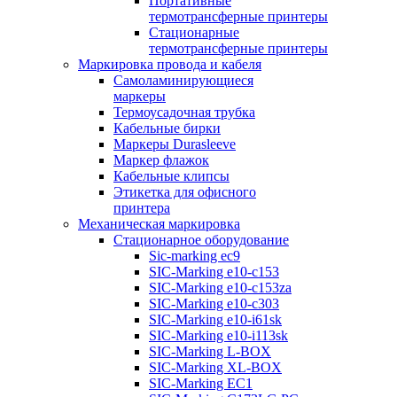
Портативные
термотрансферные принтеры
Стационарные
термотрансферные принтеры
Маркировка провода и кабеля
Самоламинирующиеся
маркеры
Термоусадочная трубка
Кабельные бирки
Маркеры Durasleeve
Маркер флажок
Кабельные клипсы
Этикетка для офисного
принтера
Механическая маркировка
Стационарное оборудование
Sic-marking ec9
SIC-Marking e10-c153
SIC-Marking e10-c153za
SIC-Marking e10-c303
SIC-Marking e10-i61sk
SIC-Marking e10-i113sk
SIC-Marking L-BOX
SIC-Marking XL-BOX
SIC-Marking EC1