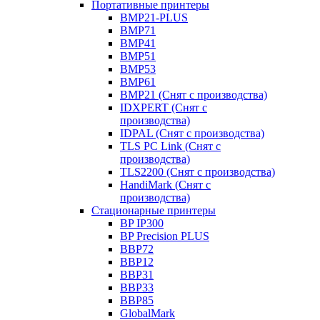
Портативные принтеры
BMP21-PLUS
BMP71
BMP41
BMP51
BMP53
BMP61
BMP21 (Снят с производства)
IDXPERT (Снят с
производства)
IDPAL (Снят с производства)
TLS PC Link (Снят с
производства)
TLS2200 (Снят с производства)
HandiMark (Снят с
производства)
Стационарные принтеры
BP IP300
BP Precision PLUS
BBP72
BBP12
BBP31
BBP33
BBP85
GlobalMark