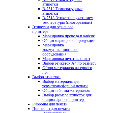
этикетки
B-7512 Температурные
этикетки
B-7518 Этикетка с указанием
температуры (многоразовая)
Этикетки для офисного
принтера
Маркировка провода и кабеля
Общая маркировка продукции
Маркировка
коммуникационного
оборудования
Маркировка печатных плат
Выбор этикеток А4 по размеру
Обзор материалов лазерного
пр.
Выбор этикетки
Выбор материала для
термотрансферной печати
Общая таблица материалов
Выбор размера этикеток для
стационарного принтера
Риббоны для печати
Принтеры для печати