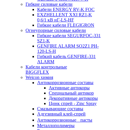
Гибкие силовые кабели
Кабели ENERGY RV-K FOC
EXZHELLENT XXI RZ1-K
0,6/1 кВ нГ-LS-HF
Гибкие кабели FLEGIGRON
Огнеупорные силовые кабели
Гибкие кабели SEGURFOC-331
SZ1-K
GENFIRE ALARM SO2Z1 PH-
120-LS-H
Гибкий кабель GENFIRE-331
ALARM
Кабели контрольные
BIGGFLEX
Weicon химия
Антикоррозионные составы
Активные антикоры
Специальный антикор
Декоративные антикоры
Цинк спрей - Zinc Spray
Смазывающие составы
Адгезивный клей-спрей
Антикоррозионные пасты
Металлополимеры