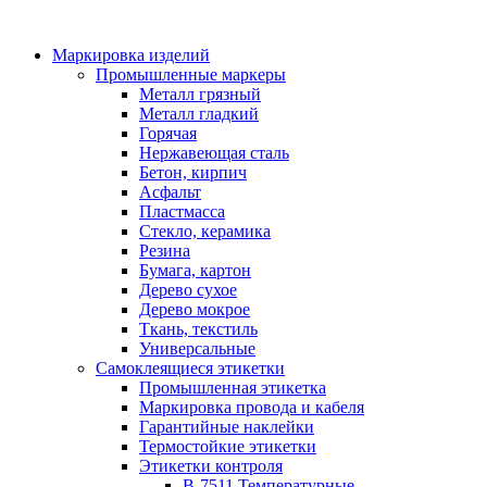
Маркировка изделий
Промышленные маркеры
Металл грязный
Металл гладкий
Горячая
Нержавеющая сталь
Бетон, кирпич
Асфальт
Пластмасса
Стекло, керамика
Резина
Бумага, картон
Дерево сухое
Дерево мокрое
Ткань, текстиль
Универсальные
Самоклеящиеся этикетки
Промышленная этикетка
Маркировка провода и кабеля
Гарантийные наклейки
Термостойкие этикетки
Этикетки контроля
B-7511 Температурные