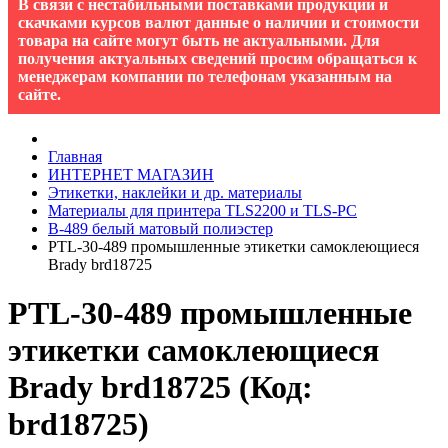
В связи с нестабильными поставками продукции и
скачками курсов валют данные о наличии и стоимости
товара на сайте могут быть не актуальными. Для
получения актуальных сведений просим обращаться к
менеджерам компании по телефонам указанным на
сайте.
Главная
ИНТЕРНЕТ МАГАЗИН
Этикетки, наклейки и др. материалы
Материалы для принтера TLS2200 и TLS-PC
B-489 белый матовый полиэстер
PTL-30-489 промышленные этикетки самоклеющиеся
Brady brd18725
PTL-30-489 промышленные
этикетки самоклеющиеся
Brady brd18725
(Код:
brd18725
)