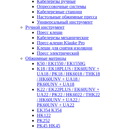
Кабелерезы ручные
Опрессовочные системы
Кабелерезные станции
Настольные обжимные пресса
Универсальный инструмент
Ручной инструмент
Пресс клещи
Кабелерезы механические
Пресс-клещи Klauke Pro
Клещи для снятия изоляции
Пресс электрический
Обжимные матрицы
К50 / ЕК1550 / ЕК1550G
K18 / EK18PLUS / EK60UNV +
UA18 / PK18 / HK6018 / THK18
/ HK60UNV + UA18 /
PK60UNV + UA18
K22 / EK22PLUS / EK60UNV +
UA22 / PK22 / HK6022 / THK22
/ HK60UNV + UA22 /
PK60UNV + UA22
EK354 K354
HK122
PK252
PK45 HK45