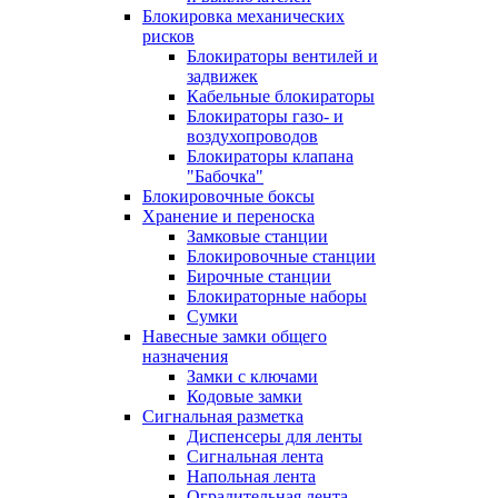
Блокировка механических
рисков
Блокираторы вентилей и
задвижек
Кабельные блокираторы
Блокираторы газо- и
воздухопроводов
Блокираторы клапана
"Бабочка"
Блокировочные боксы
Хранение и переноска
Замковые станции
Блокировочные станции
Бирочные станции
Блокираторные наборы
Сумки
Навесные замки общего
назначения
Замки с ключами
Кодовые замки
Сигнальная разметка
Диспенсеры для ленты
Сигнальная лента
Напольная лента
Оградительная лента