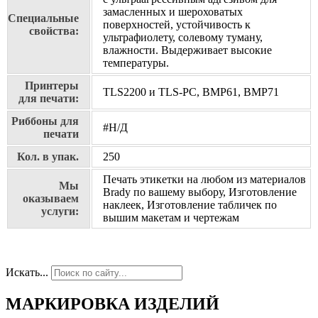
замасленных и шероховатых
Специальные
поверхностей, устойчивость к
свойства:
ультрафиолету, солевому туману,
влажности. Выдерживает высокие
температуры.
Принтеры
TLS2200 и TLS-PC, BMP61, BMP71
для печати:
Риббоны для
#Н/Д
печати
Кол. в упак.
250
Печать этикетки на любом из материалов
Мы
Brady по вашему выбору, Изготовление
оказываем
наклеек, Изготовление табличек по
услуги:
вышим макетам и чертежам
Искать...
МАРКИРОВКА ИЗДЕЛИЙ