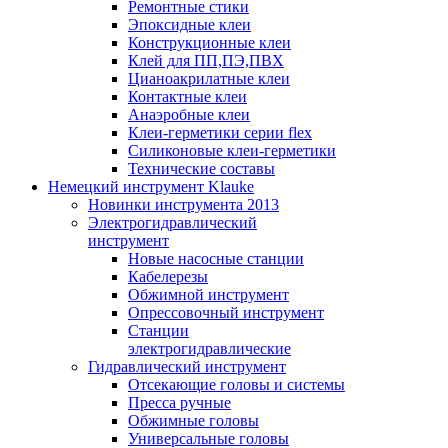
Ремонтные стики
Эпоксидные клеи
Конструкционные клеи
Клей для ПП,ПЭ,ПВХ
Цианоакрилатные клеи
Контактные клеи
Анаэробные клеи
Клеи-герметики серии flex
Силиконовые клеи-герметики
Технические составы
Немецкий инструмент Klauke
Новинки инструмента 2013
Электрогидравлический
инструмент
Новые насосные станции
Кабелерезы
Обжимной инструмент
Опрессовочный инструмент
Станции
электрогидравлические
Гидравлический инструмент
Отсекающие головы и системы
Пресса ручные
Обжимные головы
Универсальные головы