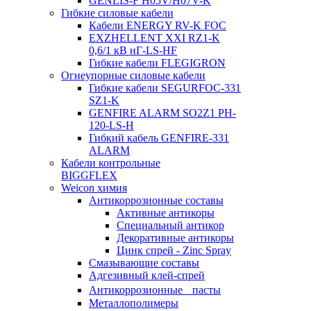
GENLIS-F Н05V/H07V-K
Гибкие силовые кабели
Кабели ENERGY RV-K FOC
EXZHELLENT XXI RZ1-K
0,6/1 кВ нГ-LS-HF
Гибкие кабели FLEGIGRON
Огнеупорные силовые кабели
Гибкие кабели SEGURFOC-331
SZ1-K
GENFIRE ALARM SO2Z1 PH-
120-LS-H
Гибкий кабель GENFIRE-331
ALARM
Кабели контрольные
BIGGFLEX
Weicon химия
Антикоррозионные составы
Активные антикоры
Специальный антикор
Декоративные антикоры
Цинк спрей - Zinc Spray
Смазывающие составы
Адгезивный клей-спрей
Антикоррозионные пасты
Металлополимеры