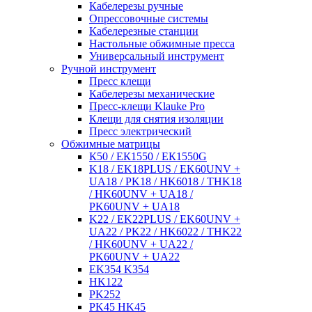
Кабелерезы ручные
Опрессовочные системы
Кабелерезные станции
Настольные обжимные пресса
Универсальный инструмент
Ручной инструмент
Пресс клещи
Кабелерезы механические
Пресс-клещи Klauke Pro
Клещи для снятия изоляции
Пресс электрический
Обжимные матрицы
К50 / ЕК1550 / ЕК1550G
K18 / EK18PLUS / EK60UNV +
UA18 / PK18 / HK6018 / THK18
/ HK60UNV + UA18 /
PK60UNV + UA18
K22 / EK22PLUS / EK60UNV +
UA22 / PK22 / HK6022 / THK22
/ HK60UNV + UA22 /
PK60UNV + UA22
EK354 K354
HK122
PK252
PK45 HK45