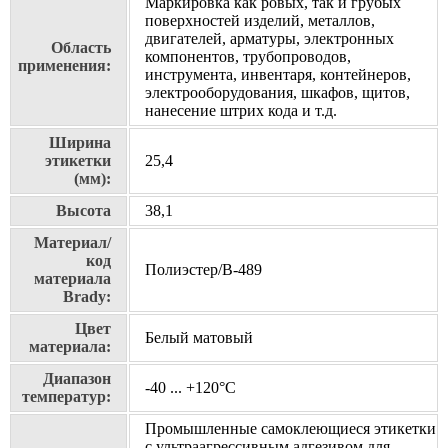
Маркировка как ровых, так и грубых
поверхностей изделий, металлов,
двигателей, арматуры, электронных
Область
компонентов, трубопроводов,
применения:
инструмента, инвентаря, контейнеров,
электрооборудования, шкафов, щитов,
нанесение штрих кода и т.д.
Ширина
этикетки
25,4
(мм):
Высота
38,1
Материал/
код
Полиэстер/В-489
материала
Brady:
Цвет
Белый матовый
материала:
Диапазон
-40 ... +120°С
температур:
Промышленные самоклеющиеся этикетки
с ультраагрессивным адгезивом для