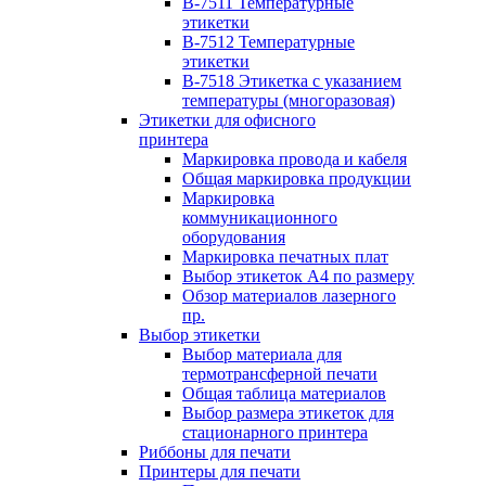
B-7511 Температурные
этикетки
B-7512 Температурные
этикетки
B-7518 Этикетка с указанием
температуры (многоразовая)
Этикетки для офисного
принтера
Маркировка провода и кабеля
Общая маркировка продукции
Маркировка
коммуникационного
оборудования
Маркировка печатных плат
Выбор этикеток А4 по размеру
Обзор материалов лазерного
пр.
Выбор этикетки
Выбор материала для
термотрансферной печати
Общая таблица материалов
Выбор размера этикеток для
стационарного принтера
Риббоны для печати
Принтеры для печати