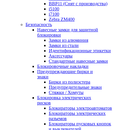
BBP11 (Снят с производства)
i5100
i7100
Zebra ZM400
Безопасность
Навесные замки для защитной
блокировки
Замки из алюминия
Замки из стали
Идентификационные этикетки
Аксессуары
Стандартные навесные замки
Блокировочные накладки
Предупреждающие бирки и
знаки
Бирки из полиэстера
Предупредительные знаки
Стяжки / Хомуты
Блокировка электрических
рисков
Блокираторы электроавтоматов
Блокираторы электрических
разъемов
Блокираторы пусковых кнопок
и выключателей