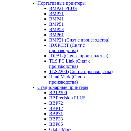
Портативные принтеры
BMP21-PLUS
BMP71
BMP41
BMP51
BMP53
BMP61
BMP21 (Снят с производства)
IDXPERT (Снят с
производства)
IDPAL (Снят с производства)
TLS PC Link (Снят с
производства)
TLS2200 (Снят с производства)
HandiMark (Снят с
производства)
Стационарные принтеры
BP IP300
BP Precision PLUS
BBP72
BBP12
BBP31
BBP33
BBP85
GlobalMark