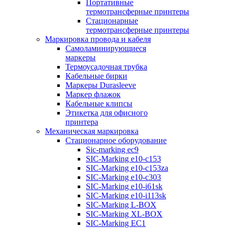
Портативные
термотрансферные принтеры
Стационарные
термотрансферные принтеры
Маркировка провода и кабеля
Самоламинирующиеся
маркеры
Термоусадочная трубка
Кабельные бирки
Маркеры Durasleeve
Маркер флажок
Кабельные клипсы
Этикетка для офисного
принтера
Механическая маркировка
Стационарное оборудование
Sic-marking ec9
SIC-Marking e10-c153
SIC-Marking e10-c153za
SIC-Marking e10-c303
SIC-Marking e10-i61sk
SIC-Marking e10-i113sk
SIC-Marking L-BOX
SIC-Marking XL-BOX
SIC-Marking EC1