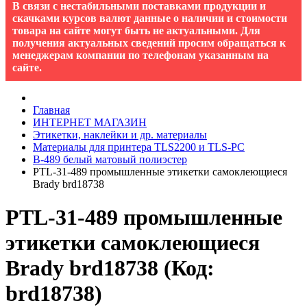
В связи с нестабильными поставками продукции и
скачками курсов валют данные о наличии и стоимости
товара на сайте могут быть не актуальными. Для
получения актуальных сведений просим обращаться к
менеджерам компании по телефонам указанным на
сайте.
Главная
ИНТЕРНЕТ МАГАЗИН
Этикетки, наклейки и др. материалы
Материалы для принтера TLS2200 и TLS-PC
B-489 белый матовый полиэстер
PTL-31-489 промышленные этикетки самоклеющиеся
Brady brd18738
PTL-31-489 промышленные
этикетки самоклеющиеся
Brady brd18738
(Код:
brd18738
)