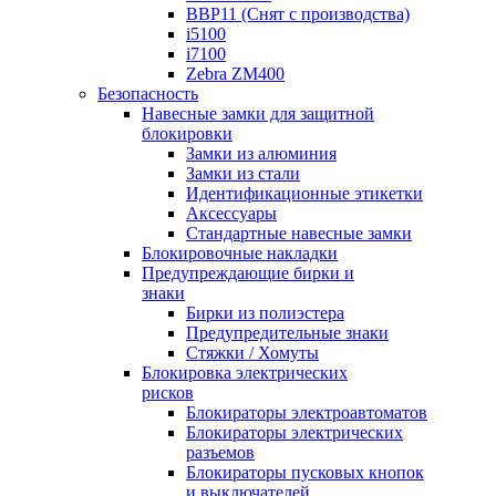
BBP11 (Снят с производства)
i5100
i7100
Zebra ZM400
Безопасность
Навесные замки для защитной
блокировки
Замки из алюминия
Замки из стали
Идентификационные этикетки
Аксессуары
Стандартные навесные замки
Блокировочные накладки
Предупреждающие бирки и
знаки
Бирки из полиэстера
Предупредительные знаки
Стяжки / Хомуты
Блокировка электрических
рисков
Блокираторы электроавтоматов
Блокираторы электрических
разъемов
Блокираторы пусковых кнопок
и выключателей