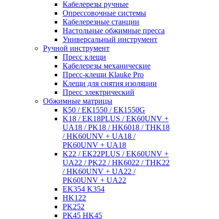
Кабелерезы ручные
Опрессовочные системы
Кабелерезные станции
Настольные обжимные пресса
Универсальный инструмент
Ручной инструмент
Пресс клещи
Кабелерезы механические
Пресс-клещи Klauke Pro
Клещи для снятия изоляции
Пресс электрический
Обжимные матрицы
К50 / ЕК1550 / ЕК1550G
K18 / EK18PLUS / EK60UNV +
UA18 / PK18 / HK6018 / THK18
/ HK60UNV + UA18 /
PK60UNV + UA18
K22 / EK22PLUS / EK60UNV +
UA22 / PK22 / HK6022 / THK22
/ HK60UNV + UA22 /
PK60UNV + UA22
EK354 K354
HK122
PK252
PK45 HK45