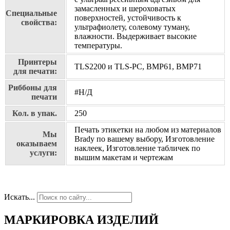
замасленных и шероховатых
Специальные
поверхностей, устойчивость к
свойства:
ультрафиолету, солевому туману,
влажности. Выдерживает высокие
температуры.
Принтеры
TLS2200 и TLS-PC, BMP61, BMP71
для печати:
Риббоны для
#Н/Д
печати
Кол. в упак.
250
Печать этикетки на любом из материалов
Мы
Brady по вашему выбору, Изготовление
оказываем
наклеек, Изготовление табличек по
услуги:
вышим макетам и чертежам
Искать...
МАРКИРОВКА ИЗДЕЛИЙ