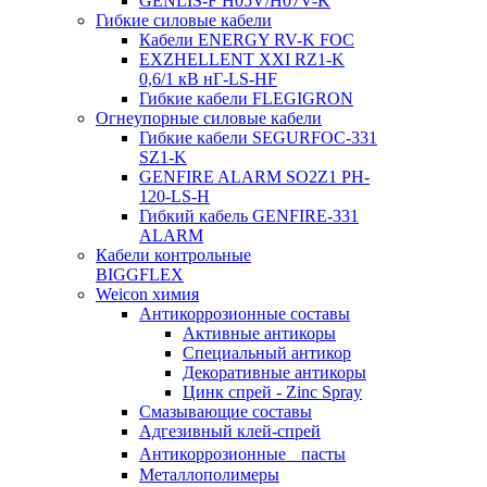
GENLIS-F Н05V/H07V-K
Гибкие силовые кабели
Кабели ENERGY RV-K FOC
EXZHELLENT XXI RZ1-K
0,6/1 кВ нГ-LS-HF
Гибкие кабели FLEGIGRON
Огнеупорные силовые кабели
Гибкие кабели SEGURFOC-331
SZ1-K
GENFIRE ALARM SO2Z1 PH-
120-LS-H
Гибкий кабель GENFIRE-331
ALARM
Кабели контрольные
BIGGFLEX
Weicon химия
Антикоррозионные составы
Активные антикоры
Специальный антикор
Декоративные антикоры
Цинк спрей - Zinc Spray
Смазывающие составы
Адгезивный клей-спрей
Антикоррозионные пасты
Металлополимеры