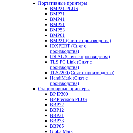
Портативные принтеры
BMP21-PLUS
BMP71
BMP41
BMP51
BMP53
BMP61
BMP21 (Снят с производства)
IDXPERT (Снят с
производства)
IDPAL (Снят с производства)
TLS PC Link (Снят с
производства)
TLS2200 (Снят с производства)
HandiMark (Снят с
производства)
Стационарные принтеры
BP IP300
BP Precision PLUS
BBP72
BBP12
BBP31
BBP33
BBP85
GlobalMark