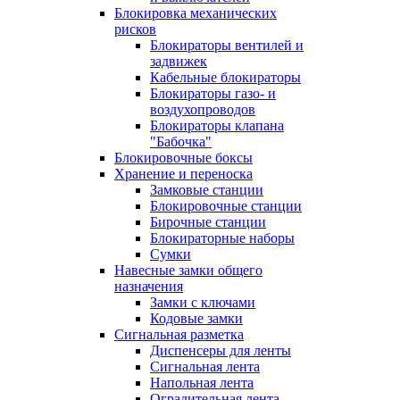
Блокировка механических
рисков
Блокираторы вентилей и
задвижек
Кабельные блокираторы
Блокираторы газо- и
воздухопроводов
Блокираторы клапана
"Бабочка"
Блокировочные боксы
Хранение и переноска
Замковые станции
Блокировочные станции
Бирочные станции
Блокираторные наборы
Сумки
Навесные замки общего
назначения
Замки с ключами
Кодовые замки
Сигнальная разметка
Диспенсеры для ленты
Сигнальная лента
Напольная лента
Оградительная лента