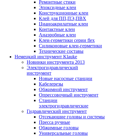
Ремонтные стики
Эпоксидные клеи
Конструкционные клеи
Клей для ПП,ПЭ,ПВХ
Цианоакрилатные клеи
Контактные клеи
Анаэробные клеи
Клеи-герметики серии flex
Силиконовые клеи-герметики
Технические составы
Немецкий инструмент Klauke
Новинки инструмента 2013
Электрогидравлический
инструмент
Новые насосные станции
Кабелерезы
Обжимной инструмент
Опрессовочный инструмент
Станции
электрогидравлические
Гидравлический инструмент
Отсекающие головы и системы
Пресса ручные
Обжимные головы
Универсальные головы