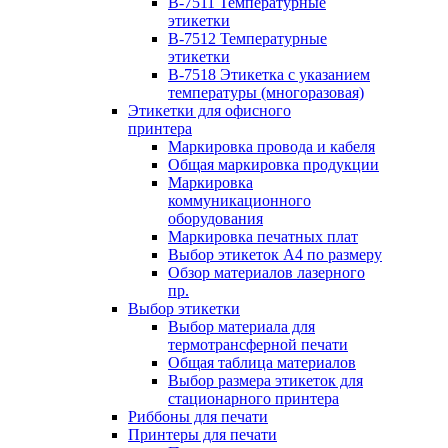
B-7511 Температурные
этикетки
B-7512 Температурные
этикетки
B-7518 Этикетка с указанием
температуры (многоразовая)
Этикетки для офисного
принтера
Маркировка провода и кабеля
Общая маркировка продукции
Маркировка
коммуникационного
оборудования
Маркировка печатных плат
Выбор этикеток А4 по размеру
Обзор материалов лазерного
пр.
Выбор этикетки
Выбор материала для
термотрансферной печати
Общая таблица материалов
Выбор размера этикеток для
стационарного принтера
Риббоны для печати
Принтеры для печати