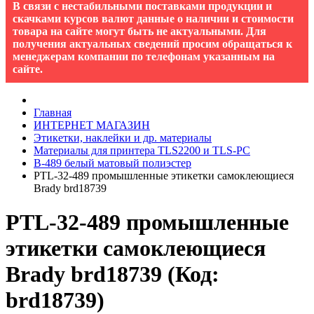
В связи с нестабильными поставками продукции и
скачками курсов валют данные о наличии и стоимости
товара на сайте могут быть не актуальными. Для
получения актуальных сведений просим обращаться к
менеджерам компании по телефонам указанным на
сайте.
Главная
ИНТЕРНЕТ МАГАЗИН
Этикетки, наклейки и др. материалы
Материалы для принтера TLS2200 и TLS-PC
B-489 белый матовый полиэстер
PTL-32-489 промышленные этикетки самоклеющиеся
Brady brd18739
PTL-32-489 промышленные
этикетки самоклеющиеся
Brady brd18739
(Код:
brd18739
)