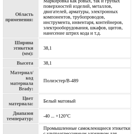
Маркировка как ровых, так и грубых
поверхностей изделий, металлов,
двигателей, арматуры, электронных
Область
компонентов, трубопроводов,
применения:
инструмента, инвентаря, контейнеров,
электрооборудования, шкафов, щитов,
нанесение штрих кода и т.д.
Ширина
этикетки
38,1
(мм):
Высота
38,1
Материал/
код
Полиэстер/В-489
материала
Brady:
Цвет
Белый матовый
материала:
Диапазон
-40 ... +120°С
температур:
Промышленные самоклеющиеся этикетки
с ультраагрессивным адгезивом для