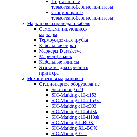
Портативные
термотрансферные принтеры
Стационарные
термотрансферные принтеры
Маркировка провода и кабеля
Самоламинирующиеся
маркеры
Термоусадочная трубка
Кабельные бирки
Маркеры Durasleeve
Маркер флажок
Кабельные клипсы
Этикетка для офисного
принтера
Механическая маркировка
Стационарное оборудование
Sic-marking ec9
SIC-Marking e10-c153
SIC-Marking e10-c153za
SIC-Marking e10-c303
SIC-Marking e10-i61sk
SIC-Marking e10-i113sk
SIC-Marking L-BOX
SIC-Marking XL-BOX
SIC-Marking EC1