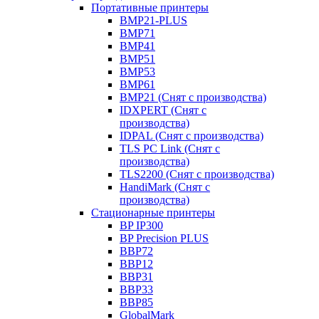
Портативные принтеры
BMP21-PLUS
BMP71
BMP41
BMP51
BMP53
BMP61
BMP21 (Снят с производства)
IDXPERT (Снят с
производства)
IDPAL (Снят с производства)
TLS PC Link (Снят с
производства)
TLS2200 (Снят с производства)
HandiMark (Снят с
производства)
Стационарные принтеры
BP IP300
BP Precision PLUS
BBP72
BBP12
BBP31
BBP33
BBP85
GlobalMark