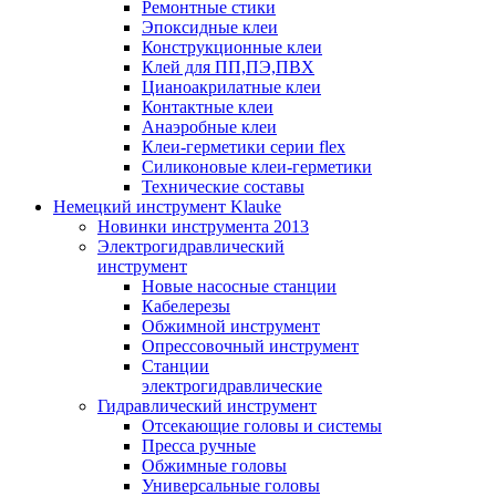
Ремонтные стики
Эпоксидные клеи
Конструкционные клеи
Клей для ПП,ПЭ,ПВХ
Цианоакрилатные клеи
Контактные клеи
Анаэробные клеи
Клеи-герметики серии flex
Силиконовые клеи-герметики
Технические составы
Немецкий инструмент Klauke
Новинки инструмента 2013
Электрогидравлический
инструмент
Новые насосные станции
Кабелерезы
Обжимной инструмент
Опрессовочный инструмент
Станции
электрогидравлические
Гидравлический инструмент
Отсекающие головы и системы
Пресса ручные
Обжимные головы
Универсальные головы