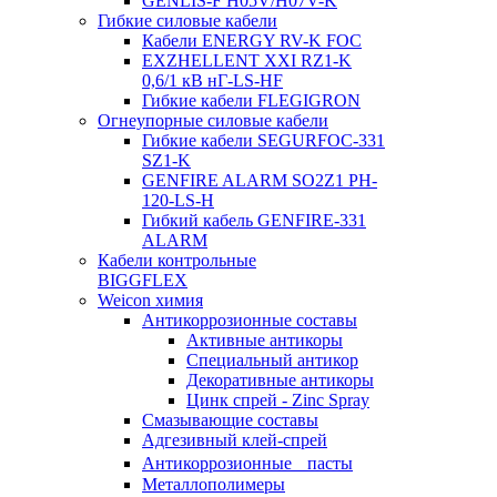
GENLIS-F Н05V/H07V-K
Гибкие силовые кабели
Кабели ENERGY RV-K FOC
EXZHELLENT XXI RZ1-K
0,6/1 кВ нГ-LS-HF
Гибкие кабели FLEGIGRON
Огнеупорные силовые кабели
Гибкие кабели SEGURFOC-331
SZ1-K
GENFIRE ALARM SO2Z1 PH-
120-LS-H
Гибкий кабель GENFIRE-331
ALARM
Кабели контрольные
BIGGFLEX
Weicon химия
Антикоррозионные составы
Активные антикоры
Специальный антикор
Декоративные антикоры
Цинк спрей - Zinc Spray
Смазывающие составы
Адгезивный клей-спрей
Антикоррозионные пасты
Металлополимеры