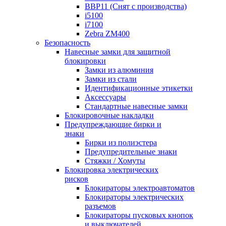
BBP11 (Снят с производства)
i5100
i7100
Zebra ZM400
Безопасность
Навесные замки для защитной
блокировки
Замки из алюминия
Замки из стали
Идентификационные этикетки
Аксессуары
Стандартные навесные замки
Блокировочные накладки
Предупреждающие бирки и
знаки
Бирки из полиэстера
Предупредительные знаки
Стяжки / Хомуты
Блокировка электрических
рисков
Блокираторы электроавтоматов
Блокираторы электрических
разъемов
Блокираторы пусковых кнопок
и выключателей