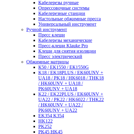
Кабелерезы ручные
Опрессовочные системы
Кабелерезные станции
Настольные обжимные пресса
Универсальный инструмент
Ручной инструмент
Пресс клещи
Кабелерезы механические
Пресс-клещи Klauke Pro
Клещи для снятия изоляции
Пресс электрический
Обжимные матрицы
К50 / ЕК1550 / ЕК1550G
K18 / EK18PLUS / EK60UNV +
UA18 / PK18 / HK6018 / THK18
/ HK60UNV + UA18 /
PK60UNV + UA18
K22 / EK22PLUS / EK60UNV +
UA22 / PK22 / HK6022 / THK22
/ HK60UNV + UA22 /
PK60UNV + UA22
EK354 K354
HK122
PK252
PK45 HK45