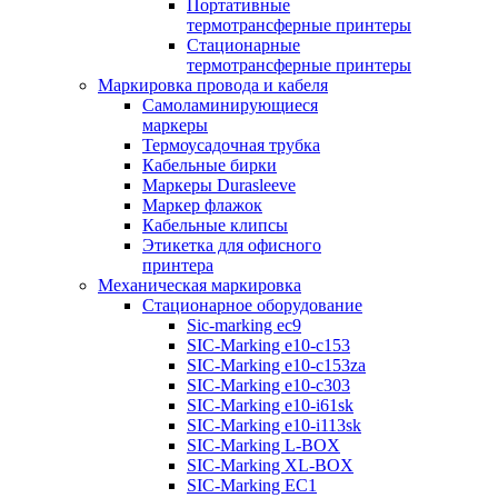
Портативные
термотрансферные принтеры
Стационарные
термотрансферные принтеры
Маркировка провода и кабеля
Самоламинирующиеся
маркеры
Термоусадочная трубка
Кабельные бирки
Маркеры Durasleeve
Маркер флажок
Кабельные клипсы
Этикетка для офисного
принтера
Механическая маркировка
Стационарное оборудование
Sic-marking ec9
SIC-Marking e10-c153
SIC-Marking e10-c153za
SIC-Marking e10-c303
SIC-Marking e10-i61sk
SIC-Marking e10-i113sk
SIC-Marking L-BOX
SIC-Marking XL-BOX
SIC-Marking EC1