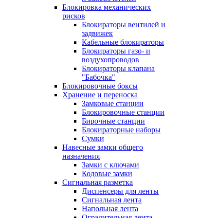
Блокировка механических
рисков
Блокираторы вентилей и
задвижек
Кабельные блокираторы
Блокираторы газо- и
воздухопроводов
Блокираторы клапана
"Бабочка"
Блокировочные боксы
Хранение и переноска
Замковые станции
Блокировочные станции
Бирочные станции
Блокираторные наборы
Сумки
Навесные замки общего
назначения
Замки с ключами
Кодовые замки
Сигнальная разметка
Диспенсеры для ленты
Сигнальная лента
Напольная лента
Оградительная лента