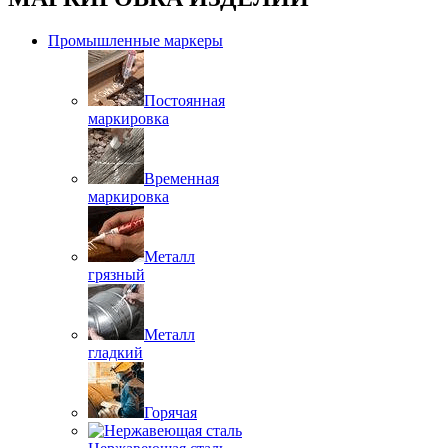
Промышленные маркеры
Постоянная
маркировка
Временная
маркировка
Металл
грязный
Металл
гладкий
Горячая