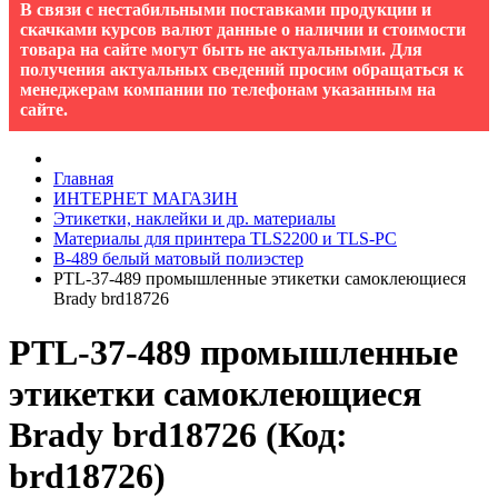
В связи с нестабильными поставками продукции и
скачками курсов валют данные о наличии и стоимости
товара на сайте могут быть не актуальными. Для
получения актуальных сведений просим обращаться к
менеджерам компании по телефонам указанным на
сайте.
Главная
ИНТЕРНЕТ МАГАЗИН
Этикетки, наклейки и др. материалы
Материалы для принтера TLS2200 и TLS-PC
B-489 белый матовый полиэстер
PTL-37-489 промышленные этикетки самоклеющиеся
Brady brd18726
PTL-37-489 промышленные
этикетки самоклеющиеся
Brady brd18726
(Код:
brd18726
)