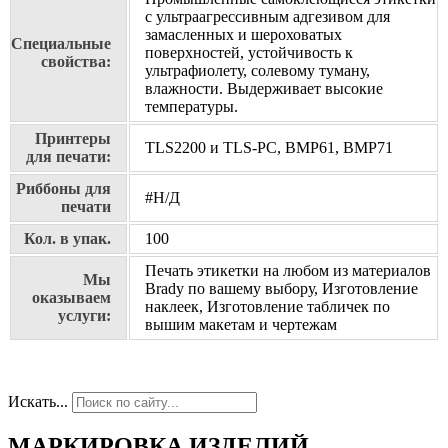
с ультраагрессивным адгезивом для
замасленных и шероховатых
Специальные
поверхностей, устойчивость к
свойства:
ультрафиолету, солевому туману,
влажности. Выдерживает высокие
температуры.
Принтеры
TLS2200 и TLS-PC, BMP61, BMP71
для печати:
Риббоны для
#Н/Д
печати
Кол. в упак.
100
Печать этикетки на любом из материалов
Мы
Brady по вашему выбору, Изготовление
оказываем
наклеек, Изготовление табличек по
услуги:
вышим макетам и чертежам
Искать...
МАРКИРОВКА ИЗДЕЛИЙ