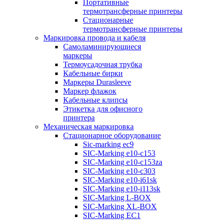
Портативные
термотрансферные принтеры
Стационарные
термотрансферные принтеры
Маркировка провода и кабеля
Самоламинирующиеся
маркеры
Термоусадочная трубка
Кабельные бирки
Маркеры Durasleeve
Маркер флажок
Кабельные клипсы
Этикетка для офисного
принтера
Механическая маркировка
Стационарное оборудование
Sic-marking ec9
SIC-Marking e10-c153
SIC-Marking e10-c153za
SIC-Marking e10-c303
SIC-Marking e10-i61sk
SIC-Marking e10-i113sk
SIC-Marking L-BOX
SIC-Marking XL-BOX
SIC-Marking EC1