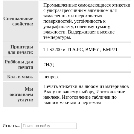
Промышленные самоклеющиеся этикетки
с ультраагрессивным адгезивом для
замасленных и шероховатых
Специальные
поверхностей, устойчивость к
свойства:
ультрафиолету, солевому туману,
влажности. Выдерживает высокие
температуры.
Принтеры
TLS2200 и TLS-PC, BMP61, BMP71
для печати:
Риббоны для
#Н/Д
печати
Кол. в упак.
непрер.
Печать этикетки на любом из материалов
Мы
Brady по вашему выбору, Изготовление
оказываем
наклеек, Изготовление табличек по
услуги:
вышим макетам и чертежам
Искать...