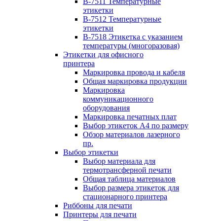
B-7511 Температурные
этикетки
B-7512 Температурные
этикетки
B-7518 Этикетка с указанием
температуры (многоразовая)
Этикетки для офисного
принтера
Маркировка провода и кабеля
Общая маркировка продукции
Маркировка
коммуникационного
оборудования
Маркировка печатных плат
Выбор этикеток А4 по размеру
Обзор материалов лазерного
пр.
Выбор этикетки
Выбор материала для
термотрансферной печати
Общая таблица материалов
Выбор размера этикеток для
стационарного принтера
Риббоны для печати
Принтеры для печати