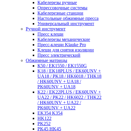
Кабелерезы ручные
Опрессовочные системы
Кабелерезные станции
Настольные обжимные пресса
Универсальный инструмент
Ручной инструмент
Пресс клещи
Кабелерезы механические
Пресс-клещи Klauke Pro
Клещи для снятия изоляции
Пресс электрический
Обжимные матрицы
К50 / ЕК1550 / ЕК1550G
K18 / EK18PLUS / EK60UNV +
UA18 / PK18 / HK6018 / THK18
/ HK60UNV + UA18 /
PK60UNV + UA18
K22 / EK22PLUS / EK60UNV +
UA22 / PK22 / HK6022 / THK22
/ HK60UNV + UA22 /
PK60UNV + UA22
EK354 K354
HK122
PK252
PK45 HK45