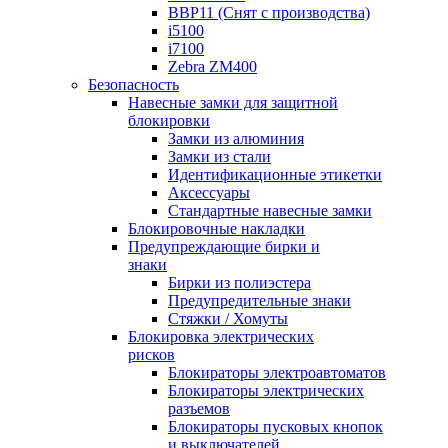
BBP11 (Снят с производства)
i5100
i7100
Zebra ZM400
Безопасность
Навесные замки для защитной
блокировки
Замки из алюминия
Замки из стали
Идентификационные этикетки
Аксессуары
Стандартные навесные замки
Блокировочные накладки
Предупреждающие бирки и
знаки
Бирки из полиэстера
Предупредительные знаки
Стяжки / Хомуты
Блокировка электрических
рисков
Блокираторы электроавтоматов
Блокираторы электрических
разъемов
Блокираторы пусковых кнопок
и выключателей