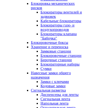
Блокировка механических
рисков
Блокираторы вентилей и
задвижек
Кабельные блокираторы
Блокираторы газо- и
воздухопроводов
Блокираторы клапана
"Бабочка"
Блокировочные боксы
Хранение и переноска
Замковые станции
Блокировочные станции
Бирочные станции
Блокираторные наборы
Сумки
Навесные замки общего
назначения
Замки с ключами
Кодовые замки
Сигнальная разметка
Диспенсеры для ленты
Сигнальная лента
Напольная лента
Оградительная лента