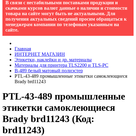
В связи с нестабильными поставками продукции и
скачками курсов валют данные о наличии и стоимости
товара на сайте могут быть не актуальными. Для
получения актуальных сведений просим обращаться к
менеджерам компании по телефонам указанным на
сайте.
Главная
ИНТЕРНЕТ МАГАЗИН
Этикетки, наклейки и др. материалы
Материалы для принтера TLS2200 и TLS-PC
B-489 белый матовый полиэстер
PTL-43-489 промышленные этикетки самоклеющиеся
Brady brd11243
PTL-43-489 промышленные
этикетки самоклеющиеся
Brady brd11243
(Код:
brd11243
)