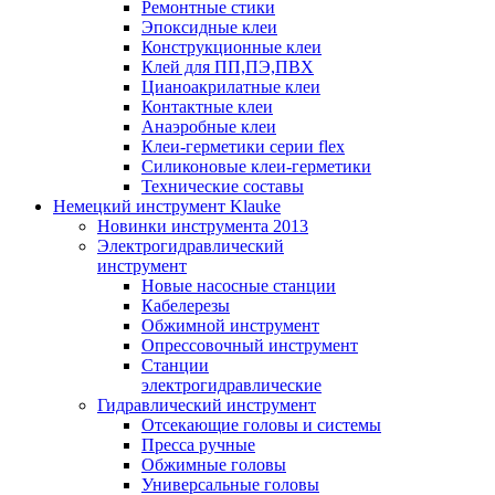
Ремонтные стики
Эпоксидные клеи
Конструкционные клеи
Клей для ПП,ПЭ,ПВХ
Цианоакрилатные клеи
Контактные клеи
Анаэробные клеи
Клеи-герметики серии flex
Силиконовые клеи-герметики
Технические составы
Немецкий инструмент Klauke
Новинки инструмента 2013
Электрогидравлический
инструмент
Новые насосные станции
Кабелерезы
Обжимной инструмент
Опрессовочный инструмент
Станции
электрогидравлические
Гидравлический инструмент
Отсекающие головы и системы
Пресса ручные
Обжимные головы
Универсальные головы