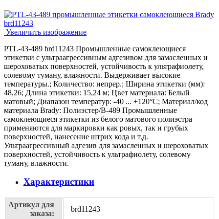
Увеличить изображение
PTL-43-489 brd11243 Промышленные самоклеющиеся
этикетки с ультраагрессивным адгезивом для замасленных и
шероховатых поверхностей, устойчивость к ультрафиолету,
солевому туману, влажности. Выдерживает высокие
температуры.; Количество: непрер.; Ширина этикетки (мм):
48,26; Длина этикетки: 15,24 м; Цвет материала: Белый
матовый; Диапазон температур: -40 ... +120°С; Материал/код
материала Brady: Полиэстер/В-489 Промышленные
самоклеющиеся этикетки из белого матового полиэстра
применяются для маркировки как ровых, так и грубых
поверхностей, нанесение штрих кода и т.д.
Ультраагрессивный адгезив для замасленных и шероховатых
поверхностей, устойчивость к ультрафиолету, солевому
туману, влажности.
Характеристики
Артикул для
brd11243
заказа: