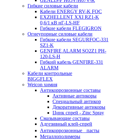
GENLIS-F Н05V/H07V-K
Гибкие силовые кабели
Кабели ENERGY RV-K FOC
EXZHELLENT XXI RZ1-K
0,6/1 кВ нГ-LS-HF
Гибкие кабели FLEGIGRON
Огнеупорные силовые кабели
Гибкие кабели SEGURFOC-331
SZ1-K
GENFIRE ALARM SO2Z1 PH-
120-LS-H
Гибкий кабель GENFIRE-331
ALARM
Кабели контрольные
BIGGFLEX
Weicon химия
Антикоррозионные составы
Активные антикоры
Специальный антикор
Декоративные антикоры
Цинк спрей - Zinc Spray
Смазывающие составы
Адгезивный клей-спрей
Антикоррозионные пасты
Металлополимеры