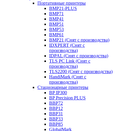
Портативные принтеры
BMP21-PLUS
BMP71
BMP41
BMP51
BMP53
BMP61
BMP21 (Снят с производства)
IDXPERT (Снят с
производства)
IDPAL (Снят с производства)
TLS PC Link (Снят с
производства)
TLS2200 (Снят с производства)
HandiMark (Снят с
производства)
Стационарные принтеры
BP IP300
BP Precision PLUS
BBP72
BBP12
BBP31
BBP33
BBP85
GlobalMark