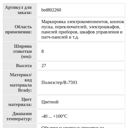
Артикул для
brd802260
заказа:
Маркировка электрокомпонентов, кнопок
Область
пуска, переключателей, электрошкафов,
применения:
панелей приборов, шкафов управления и
патч-панелей и т.д.
Ширина
этикетки
8
(мм):
Высота
27
Материал/
код
Полиэстер/В-7593
материала
Brady:
Цвет
Цветной
материала:
Диапазон
-40 ... +100°С
температур:
Объемные цветные этикетки из