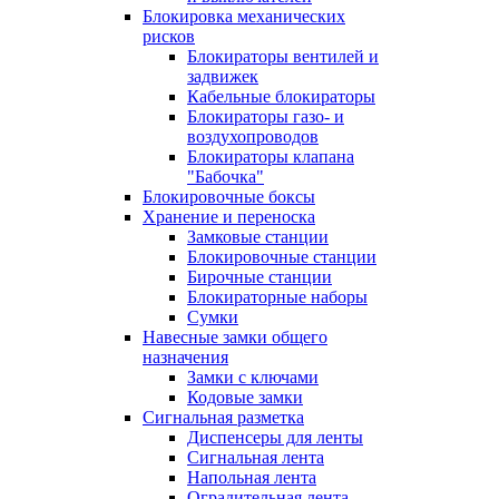
Блокировка механических
рисков
Блокираторы вентилей и
задвижек
Кабельные блокираторы
Блокираторы газо- и
воздухопроводов
Блокираторы клапана
"Бабочка"
Блокировочные боксы
Хранение и переноска
Замковые станции
Блокировочные станции
Бирочные станции
Блокираторные наборы
Сумки
Навесные замки общего
назначения
Замки с ключами
Кодовые замки
Сигнальная разметка
Диспенсеры для ленты
Сигнальная лента
Напольная лента
Оградительная лента