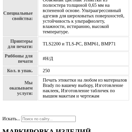
полиэстера толщиной 0,65 мм на
вспененой основе. Ультраагрессивный
Специальные
адгезив для шероховатых поверхностей,
свойства:
устойчивость к ультрафиолету,
влажности, истиранию, высокой
температуре.
Принтеры
TLS2200 и TLS-PC, BMP61, BMP71
для печати:
Риббоны для
#Н/Д
печати
Кол. в упак.
250
Печать этикетки на любом из материалов
Мы
Brady по вашему выбору, Изготовление
оказываем
наклеек, Изготовление табличек по
услуги:
вышим макетам и чертежам
Искать...
МАРКИРОВКА ИЗДЕЛИЙ