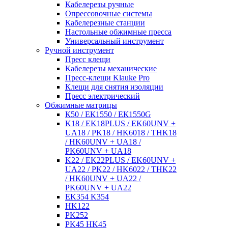
Кабелерезы ручные
Опрессовочные системы
Кабелерезные станции
Настольные обжимные пресса
Универсальный инструмент
Ручной инструмент
Пресс клещи
Кабелерезы механические
Пресс-клещи Klauke Pro
Клещи для снятия изоляции
Пресс электрический
Обжимные матрицы
К50 / ЕК1550 / ЕК1550G
K18 / EK18PLUS / EK60UNV +
UA18 / PK18 / HK6018 / THK18
/ HK60UNV + UA18 /
PK60UNV + UA18
K22 / EK22PLUS / EK60UNV +
UA22 / PK22 / HK6022 / THK22
/ HK60UNV + UA22 /
PK60UNV + UA22
EK354 K354
HK122
PK252
PK45 HK45