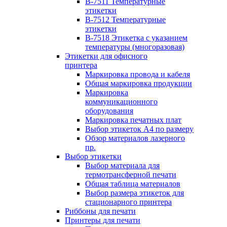
B-7511 Температурные
этикетки
B-7512 Температурные
этикетки
B-7518 Этикетка с указанием
температуры (многоразовая)
Этикетки для офисного
принтера
Маркировка провода и кабеля
Общая маркировка продукции
Маркировка
коммуникационного
оборудования
Маркировка печатных плат
Выбор этикеток А4 по размеру
Обзор материалов лазерного
пр.
Выбор этикетки
Выбор материала для
термотрансферной печати
Общая таблица материалов
Выбор размера этикеток для
стационарного принтера
Риббоны для печати
Принтеры для печати