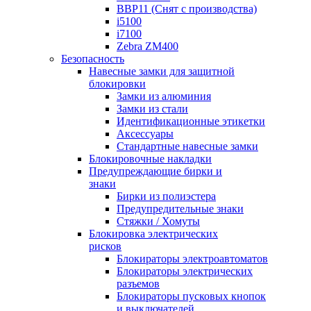
BBP11 (Снят с производства)
i5100
i7100
Zebra ZM400
Безопасность
Навесные замки для защитной
блокировки
Замки из алюминия
Замки из стали
Идентификационные этикетки
Аксессуары
Стандартные навесные замки
Блокировочные накладки
Предупреждающие бирки и
знаки
Бирки из полиэстера
Предупредительные знаки
Стяжки / Хомуты
Блокировка электрических
рисков
Блокираторы электроавтоматов
Блокираторы электрических
разъемов
Блокираторы пусковых кнопок
и выключателей