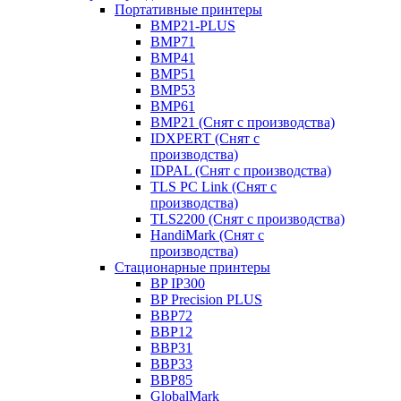
Портативные принтеры
BMP21-PLUS
BMP71
BMP41
BMP51
BMP53
BMP61
BMP21 (Снят с производства)
IDXPERT (Снят с
производства)
IDPAL (Снят с производства)
TLS PC Link (Снят с
производства)
TLS2200 (Снят с производства)
HandiMark (Снят с
производства)
Стационарные принтеры
BP IP300
BP Precision PLUS
BBP72
BBP12
BBP31
BBP33
BBP85
GlobalMark