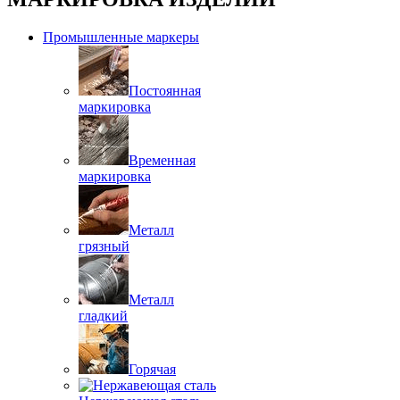
Промышленные маркеры
Постоянная
маркировка
Временная
маркировка
Металл
грязный
Металл
гладкий
Горячая