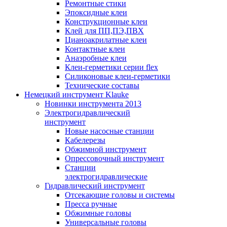
Ремонтные стики
Эпоксидные клеи
Конструкционные клеи
Клей для ПП,ПЭ,ПВХ
Цианоакрилатные клеи
Контактные клеи
Анаэробные клеи
Клеи-герметики серии flex
Силиконовые клеи-герметики
Технические составы
Немецкий инструмент Klauke
Новинки инструмента 2013
Электрогидравлический
инструмент
Новые насосные станции
Кабелерезы
Обжимной инструмент
Опрессовочный инструмент
Станции
электрогидравлические
Гидравлический инструмент
Отсекающие головы и системы
Пресса ручные
Обжимные головы
Универсальные головы