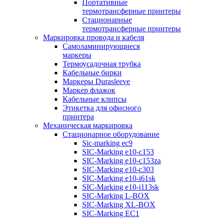
Портативные
термотрансферные принтеры
Стационарные
термотрансферные принтеры
Маркировка провода и кабеля
Самоламинирующиеся
маркеры
Термоусадочная трубка
Кабельные бирки
Маркеры Durasleeve
Маркер флажок
Кабельные клипсы
Этикетка для офисного
принтера
Механическая маркировка
Стационарное оборудование
Sic-marking ec9
SIC-Marking e10-c153
SIC-Marking e10-c153za
SIC-Marking e10-c303
SIC-Marking e10-i61sk
SIC-Marking e10-i113sk
SIC-Marking L-BOX
SIC-Marking XL-BOX
SIC-Marking EC1