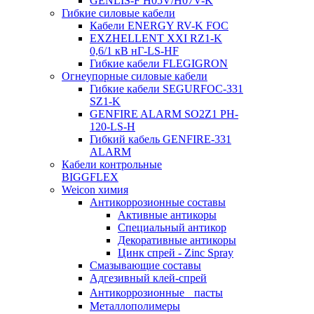
GENLIS-F Н05V/H07V-K
Гибкие силовые кабели
Кабели ENERGY RV-K FOC
EXZHELLENT XXI RZ1-K
0,6/1 кВ нГ-LS-HF
Гибкие кабели FLEGIGRON
Огнеупорные силовые кабели
Гибкие кабели SEGURFOC-331
SZ1-K
GENFIRE ALARM SO2Z1 PH-
120-LS-H
Гибкий кабель GENFIRE-331
ALARM
Кабели контрольные
BIGGFLEX
Weicon химия
Антикоррозионные составы
Активные антикоры
Специальный антикор
Декоративные антикоры
Цинк спрей - Zinc Spray
Смазывающие составы
Адгезивный клей-спрей
Антикоррозионные пасты
Металлополимеры