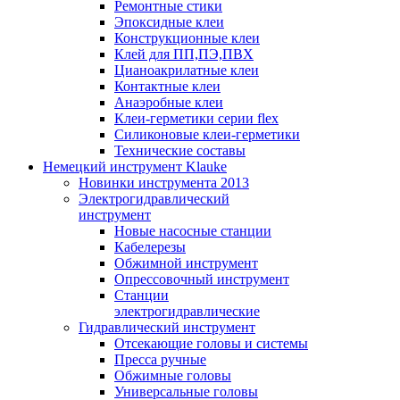
Ремонтные стики
Эпоксидные клеи
Конструкционные клеи
Клей для ПП,ПЭ,ПВХ
Цианоакрилатные клеи
Контактные клеи
Анаэробные клеи
Клеи-герметики серии flex
Силиконовые клеи-герметики
Технические составы
Немецкий инструмент Klauke
Новинки инструмента 2013
Электрогидравлический
инструмент
Новые насосные станции
Кабелерезы
Обжимной инструмент
Опрессовочный инструмент
Станции
электрогидравлические
Гидравлический инструмент
Отсекающие головы и системы
Пресса ручные
Обжимные головы
Универсальные головы