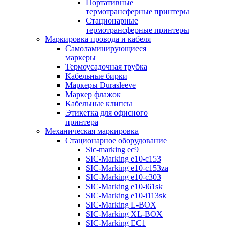
Портативные
термотрансферные принтеры
Стационарные
термотрансферные принтеры
Маркировка провода и кабеля
Самоламинирующиеся
маркеры
Термоусадочная трубка
Кабельные бирки
Маркеры Durasleeve
Маркер флажок
Кабельные клипсы
Этикетка для офисного
принтера
Механическая маркировка
Стационарное оборудование
Sic-marking ec9
SIC-Marking e10-c153
SIC-Marking e10-c153za
SIC-Marking e10-c303
SIC-Marking e10-i61sk
SIC-Marking e10-i113sk
SIC-Marking L-BOX
SIC-Marking XL-BOX
SIC-Marking EC1