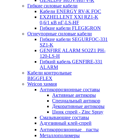
GENLIS-F Н05V/H07V-K
Гибкие силовые кабели
Кабели ENERGY RV-K FOC
EXZHELLENT XXI RZ1-K
0,6/1 кВ нГ-LS-HF
Гибкие кабели FLEGIGRON
Огнеупорные силовые кабели
Гибкие кабели SEGURFOC-331
SZ1-K
GENFIRE ALARM SO2Z1 PH-
120-LS-H
Гибкий кабель GENFIRE-331
ALARM
Кабели контрольные
BIGGFLEX
Weicon химия
Антикоррозионные составы
Активные антикоры
Специальный антикор
Декоративные антикоры
Цинк спрей - Zinc Spray
Смазывающие составы
Адгезивный клей-спрей
Антикоррозионные пасты
Металлополимеры