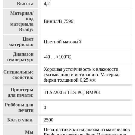
Высота
4,2
Материал/
код
Винил/В-7596
материала
Brady:
Цвет
Цветной матовый
материала:
Диапазон
-40 ... +100°С
температур:
Хорошая устойчивость к влажности,
Специальные
смазыванию и истиранию. Материал
свойства:
бирки толщиной 0,25 мм
Принтеры
TLS2200 и TLS-PC, BMP61
для печати:
Риббоны для
0
печати
Кол. в упак.
2500
Печать этикетки на любом из материалов
Мы
Brady по вашему выбору, Изготовление