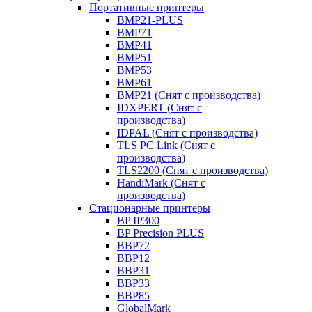
Портативные принтеры
BMP21-PLUS
BMP71
BMP41
BMP51
BMP53
BMP61
BMP21 (Снят с производства)
IDXPERT (Снят с
производства)
IDPAL (Снят с производства)
TLS PC Link (Снят с
производства)
TLS2200 (Снят с производства)
HandiMark (Снят с
производства)
Стационарные принтеры
BP IP300
BP Precision PLUS
BBP72
BBP12
BBP31
BBP33
BBP85
GlobalMark