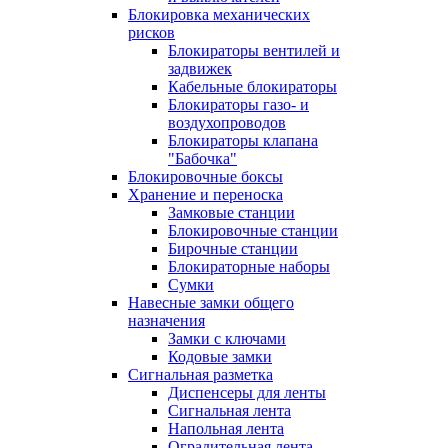
Блокировка механических
рисков
Блокираторы вентилей и
задвижек
Кабельные блокираторы
Блокираторы газо- и
воздухопроводов
Блокираторы клапана
"Бабочка"
Блокировочные боксы
Хранение и переноска
Замковые станции
Блокировочные станции
Бирочные станции
Блокираторные наборы
Сумки
Навесные замки общего
назначения
Замки с ключами
Кодовые замки
Сигнальная разметка
Диспенсеры для ленты
Сигнальная лента
Напольная лента
Оградительная лента