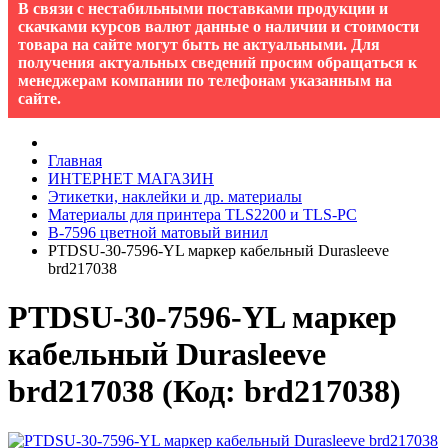
В связи с нестабильными поставками продукции и
скачками курсов валют данные о наличии и стоимости
товара на сайте могут быть не актуальными. Для
получения актуальных сведений просим обращаться к
менеджерам компании по телефонам указанным на
сайте.
Главная
ИНТЕРНЕТ МАГАЗИН
Этикетки, наклейки и др. материалы
Материалы для принтера TLS2200 и TLS-PC
B-7596 цветной матовый винил
PTDSU-30-7596-YL маркер кабельный Durasleeve
brd217038
PTDSU-30-7596-YL маркер
кабельный Durasleeve
brd217038
(Код:
brd217038
)