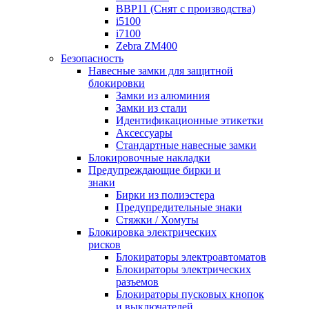
BBP11 (Снят с производства)
i5100
i7100
Zebra ZM400
Безопасность
Навесные замки для защитной
блокировки
Замки из алюминия
Замки из стали
Идентификационные этикетки
Аксессуары
Стандартные навесные замки
Блокировочные накладки
Предупреждающие бирки и
знаки
Бирки из полиэстера
Предупредительные знаки
Стяжки / Хомуты
Блокировка электрических
рисков
Блокираторы электроавтоматов
Блокираторы электрических
разъемов
Блокираторы пусковых кнопок
и выключателей