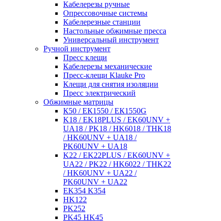
Кабелерезы ручные
Опрессовочные системы
Кабелерезные станции
Настольные обжимные пресса
Универсальный инструмент
Ручной инструмент
Пресс клещи
Кабелерезы механические
Пресс-клещи Klauke Pro
Клещи для снятия изоляции
Пресс электрический
Обжимные матрицы
К50 / ЕК1550 / ЕК1550G
K18 / EK18PLUS / EK60UNV +
UA18 / PK18 / HK6018 / THK18
/ HK60UNV + UA18 /
PK60UNV + UA18
K22 / EK22PLUS / EK60UNV +
UA22 / PK22 / HK6022 / THK22
/ HK60UNV + UA22 /
PK60UNV + UA22
EK354 K354
HK122
PK252
PK45 HK45