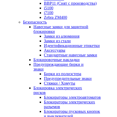
BBP11 (Снят с производства)
i5100
i7100
Zebra ZM400
Безопасность
Навесные замки для защитной
блокировки
Замки из алюминия
Замки из стали
Идентификационные этикетки
Аксессуары
Стандартные навесные замки
Блокировочные накладки
Предупреждающие бирки и
знаки
Бирки из полиэстера
Предупредительные знаки
Стяжки / Хомуты
Блокировка электрических
рисков
Блокираторы электроавтоматов
Блокираторы электрических
разъемов
Блокираторы пусковых кнопок
и выключателей