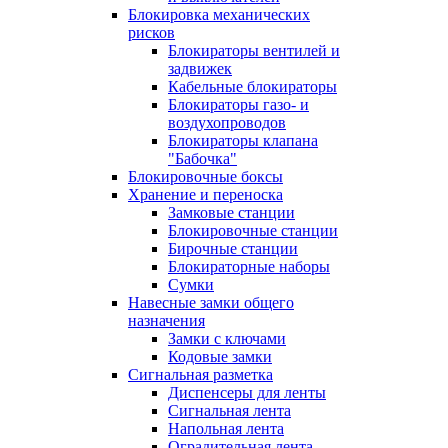
Блокировка механических
рисков
Блокираторы вентилей и
задвижек
Кабельные блокираторы
Блокираторы газо- и
воздухопроводов
Блокираторы клапана
"Бабочка"
Блокировочные боксы
Хранение и переноска
Замковые станции
Блокировочные станции
Бирочные станции
Блокираторные наборы
Сумки
Навесные замки общего
назначения
Замки с ключами
Кодовые замки
Сигнальная разметка
Диспенсеры для ленты
Сигнальная лента
Напольная лента
Оградительная лента