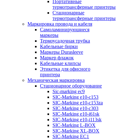
Портативные
термотрансферные принтеры
Стационарные
термотрансферные принтеры
Маркировка провода и кабеля
Самоламинирующиеся
маркеры
Термоусадочная трубка
Кабельные бирки
Маркеры Durasleeve
Маркер флажок
Кабельные клипсы
Этикетка для офисного
принтера
Механическая маркировка
Стационарное оборудование
Sic-marking ec9
SIC-Marking e10-c153
SIC-Marking e10-c153za
SIC-Marking e10-c303
SIC-Marking e10-i61sk
SIC-Marking e10-i113sk
SIC-Marking L-BOX
SIC-Marking XL-BOX
SIC-Marking EC1