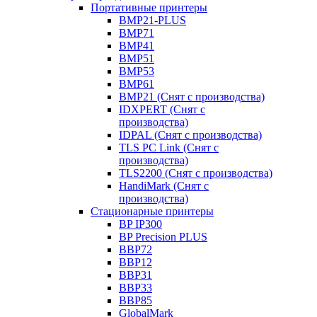
Портативные принтеры
BMP21-PLUS
BMP71
BMP41
BMP51
BMP53
BMP61
BMP21 (Снят с производства)
IDXPERT (Снят с
производства)
IDPAL (Снят с производства)
TLS PC Link (Снят с
производства)
TLS2200 (Снят с производства)
HandiMark (Снят с
производства)
Стационарные принтеры
BP IP300
BP Precision PLUS
BBP72
BBP12
BBP31
BBP33
BBP85
GlobalMark