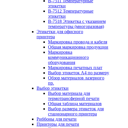
B-7511 Температурные
этикетки
B-7512 Температурные
этикетки
B-7518 Этикетка с указанием
температуры (многоразовая)
Этикетки для офисного
принтера
Маркировка провода и кабеля
Общая маркировка продукции
Маркировка
коммуникационного
оборудования
Маркировка печатных плат
Выбор этикеток А4 по размеру
Обзор материалов лазерного
пр.
Выбор этикетки
Выбор материала для
термотрансферной печати
Общая таблица материалов
Выбор размера этикеток для
стационарного принтера
Риббоны для печати
Принтеры для печати