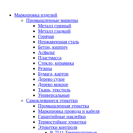
Маркировка изделий
Промышленные маркеры
Металл грязный
Металл гладкий
Горячая
Нержавеющая сталь
Бетон, кирпич
Асфальт
Пластмасса
Стекло, керамика
Резина
Бумага, картон
Дерево сухое
Дерево мокрое
Ткань, текстиль
Универсальные
Самоклеящиеся этикетки
Промышленная этикетка
Маркировка провода и кабеля
Гарантийные наклейки
Термостойкие этикетки
Этикетки контроля
B-7511 Температурные