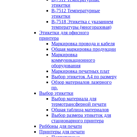
этикетки
B-7512 Температурные
этикетки
B-7518 Этикетка с указанием
температуры (многоразовая)
Этикетки для офисного
принтера
Маркировка провода и кабеля
Общая маркировка продукции
Маркировка
коммуникационного
оборудования
Маркировка печатных плат
Выбор этикеток А4 по размеру
Обзор материалов лазерного
пр.
Выбор этикетки
Выбор материала для
термотрансферной печати
Общая таблица материалов
Выбор размера этикеток для
стационарного принтера
Риббоны для печати
Принтеры для печати