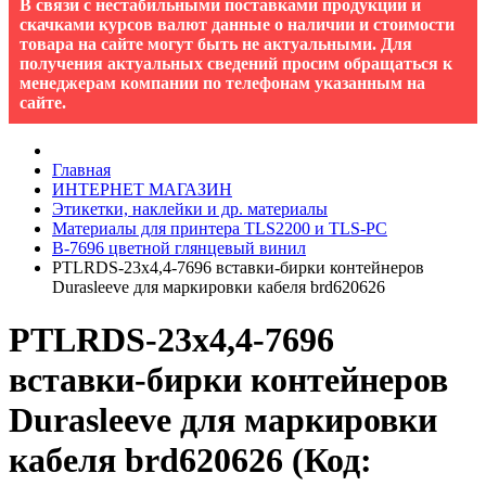
В связи с нестабильными поставками продукции и
скачками курсов валют данные о наличии и стоимости
товара на сайте могут быть не актуальными. Для
получения актуальных сведений просим обращаться к
менеджерам компании по телефонам указанным на
сайте.
Главная
ИНТЕРНЕТ МАГАЗИН
Этикетки, наклейки и др. материалы
Материалы для принтера TLS2200 и TLS-PC
B-7696 цветной глянцевый винил
PTLRDS-23x4,4-7696 вставки-бирки контейнеров
Durasleeve для маркировки кабеля brd620626
PTLRDS-23x4,4-7696
вставки-бирки контейнеров
Durasleeve для маркировки
кабеля brd620626
(Код: