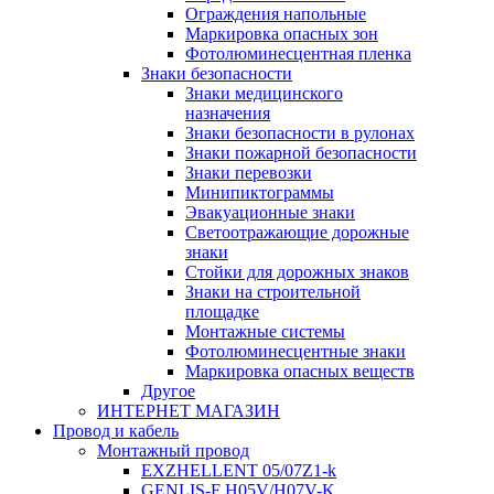
Ограждения напольные
Маркировка опасных зон
Фотолюминесцентная пленка
Знаки безопасности
Знаки медицинского
назначения
Знаки безопасности в рулонах
Знаки пожарной безопасности
Знаки перевозки
Минипиктограммы
Эвакуационные знаки
Светоотражающие дорожные
знаки
Стойки для дорожных знаков
Знаки на строительной
площадке
Монтажные системы
Фотолюминесцентные знаки
Маркировка опасных веществ
Другое
ИНТЕРНЕТ МАГАЗИН
Провод и кабель
Монтажный провод
EXZHELLENT 05/07Z1-k
GENLIS-F Н05V/H07V-K