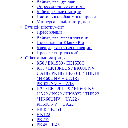
Кабелерезы ручные
Опрессовочные системы
Кабелерезные станции
Настольные обжимные пресса
Универсальный инструмент
Ручной инструмент
Пресс клещи
Кабелерезы механические
Пресс-клещи Klauke Pro
Клещи для снятия изоляции
Пресс электрический
Обжимные матрицы
К50 / ЕК1550 / ЕК1550G
K18 / EK18PLUS / EK60UNV +
UA18 / PK18 / HK6018 / THK18
/ HK60UNV + UA18 /
PK60UNV + UA18
K22 / EK22PLUS / EK60UNV +
UA22 / PK22 / HK6022 / THK22
/ HK60UNV + UA22 /
PK60UNV + UA22
EK354 K354
HK122
PK252
PK45 HK45