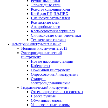
Ремонтные стики
Эпоксидные клеи
Конструкционные клеи
Клей для ПП,ПЭ,ПВХ
Цианоакрилатные клеи
Контактные клеи
Анаэробные клеи
Клеи-герметики серии flex
Силиконовые клеи-герметики
Технические составы
Немецкий инструмент Klauke
Новинки инструмента 2013
Электрогидравлический
инструмент
Новые насосные станции
Кабелерезы
Обжимной инструмент
Опрессовочный инструмент
Станции
электрогидравлические
Гидравлический инструмент
Отсекающие головы и системы
Пресса ручные
Обжимные головы
Универсальные головы