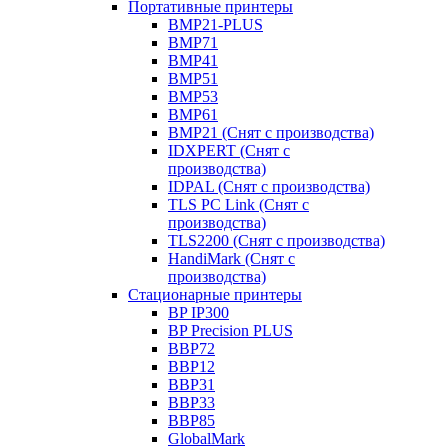
Портативные принтеры
BMP21-PLUS
BMP71
BMP41
BMP51
BMP53
BMP61
BMP21 (Снят с производства)
IDXPERT (Снят с
производства)
IDPAL (Снят с производства)
TLS PC Link (Снят с
производства)
TLS2200 (Снят с производства)
HandiMark (Снят с
производства)
Стационарные принтеры
BP IP300
BP Precision PLUS
BBP72
BBP12
BBP31
BBP33
BBP85
GlobalMark