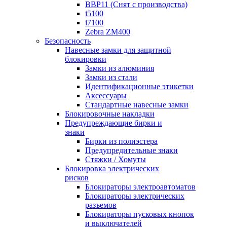
BBP11 (Снят с производства)
i5100
i7100
Zebra ZM400
Безопасность
Навесные замки для защитной
блокировки
Замки из алюминия
Замки из стали
Идентификационные этикетки
Аксессуары
Стандартные навесные замки
Блокировочные накладки
Предупреждающие бирки и
знаки
Бирки из полиэстера
Предупредительные знаки
Стяжки / Хомуты
Блокировка электрических
рисков
Блокираторы электроавтоматов
Блокираторы электрических
разъемов
Блокираторы пусковых кнопок
и выключателей