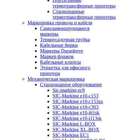
Портативные
термотрансферные принтеры
Стационарные
термотрансферные принтеры
Маркировка провода и кабеля
Самоламинирующиеся
маркеры
Термоусадочная трубка
Кабельные бирки
Маркеры Durasleeve
Маркер флажок
Кабельные клипсы
Этикетка для офисного
принтера
Механическая маркировка
Стационарное оборудование
Sic-marking ec9
SIC-Marking e10-c153
SIC-Marking e10-c153za
SIC-Marking e10-c303
SIC-Marking e10-i61sk
SIC-Marking e10-i113sk
SIC-Marking L-BOX
SIC-Marking XL-BOX
SIC-Marking EC1