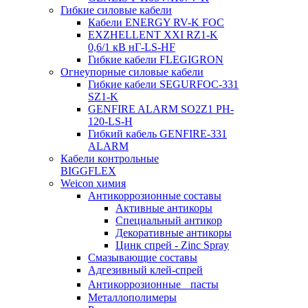
Гибкие силовые кабели
Кабели ENERGY RV-K FOC
EXZHELLENT XXI RZ1-K
0,6/1 кВ нГ-LS-HF
Гибкие кабели FLEGIGRON
Огнеупорные силовые кабели
Гибкие кабели SEGURFOC-331
SZ1-K
GENFIRE ALARM SO2Z1 PH-
120-LS-H
Гибкий кабель GENFIRE-331
ALARM
Кабели контрольные
BIGGFLEX
Weicon химия
Антикоррозионные составы
Активные антикоры
Специальный антикор
Декоративные антикоры
Цинк спрей - Zinc Spray
Смазывающие составы
Адгезивный клей-спрей
Антикоррозионные пасты
Металлополимеры