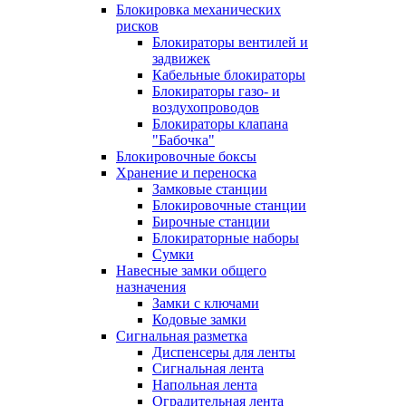
Блокировка механических
рисков
Блокираторы вентилей и
задвижек
Кабельные блокираторы
Блокираторы газо- и
воздухопроводов
Блокираторы клапана
"Бабочка"
Блокировочные боксы
Хранение и переноска
Замковые станции
Блокировочные станции
Бирочные станции
Блокираторные наборы
Сумки
Навесные замки общего
назначения
Замки с ключами
Кодовые замки
Сигнальная разметка
Диспенсеры для ленты
Сигнальная лента
Напольная лента
Оградительная лента