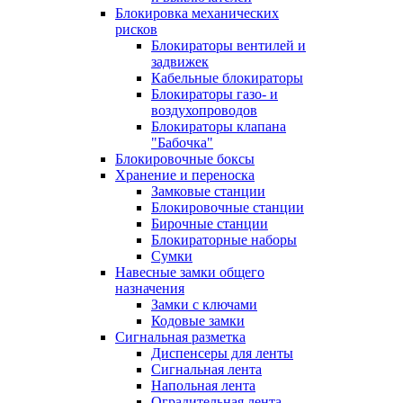
Блокировка механических
рисков
Блокираторы вентилей и
задвижек
Кабельные блокираторы
Блокираторы газо- и
воздухопроводов
Блокираторы клапана
"Бабочка"
Блокировочные боксы
Хранение и переноска
Замковые станции
Блокировочные станции
Бирочные станции
Блокираторные наборы
Сумки
Навесные замки общего
назначения
Замки с ключами
Кодовые замки
Сигнальная разметка
Диспенсеры для ленты
Сигнальная лента
Напольная лента
Оградительная лента