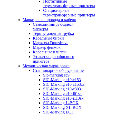
Портативные
термотрансферные принтеры
Стационарные
термотрансферные принтеры
Маркировка провода и кабеля
Самоламинирующиеся
маркеры
Термоусадочная трубка
Кабельные бирки
Маркеры Durasleeve
Маркер флажок
Кабельные клипсы
Этикетка для офисного
принтера
Механическая маркировка
Стационарное оборудование
Sic-marking ec9
SIC-Marking e10-c153
SIC-Marking e10-c153za
SIC-Marking e10-c303
SIC-Marking e10-i61sk
SIC-Marking e10-i113sk
SIC-Marking L-BOX
SIC-Marking XL-BOX
SIC-Marking EC1