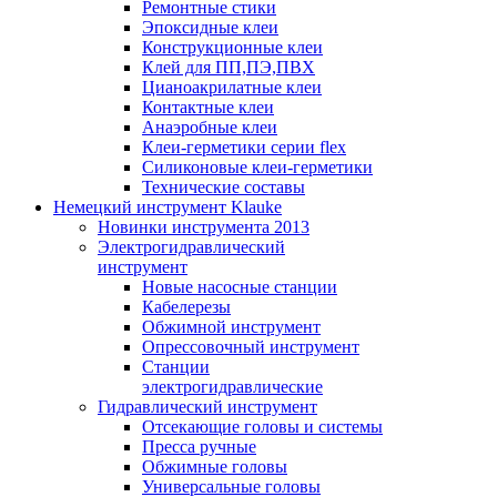
Ремонтные стики
Эпоксидные клеи
Конструкционные клеи
Клей для ПП,ПЭ,ПВХ
Цианоакрилатные клеи
Контактные клеи
Анаэробные клеи
Клеи-герметики серии flex
Силиконовые клеи-герметики
Технические составы
Немецкий инструмент Klauke
Новинки инструмента 2013
Электрогидравлический
инструмент
Новые насосные станции
Кабелерезы
Обжимной инструмент
Опрессовочный инструмент
Станции
электрогидравлические
Гидравлический инструмент
Отсекающие головы и системы
Пресса ручные
Обжимные головы
Универсальные головы