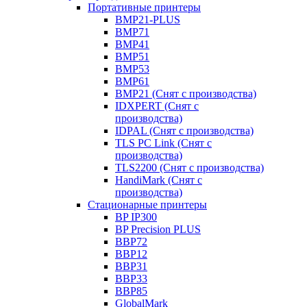
Портативные принтеры
BMP21-PLUS
BMP71
BMP41
BMP51
BMP53
BMP61
BMP21 (Снят с производства)
IDXPERT (Снят с
производства)
IDPAL (Снят с производства)
TLS PC Link (Снят с
производства)
TLS2200 (Снят с производства)
HandiMark (Снят с
производства)
Стационарные принтеры
BP IP300
BP Precision PLUS
BBP72
BBP12
BBP31
BBP33
BBP85
GlobalMark