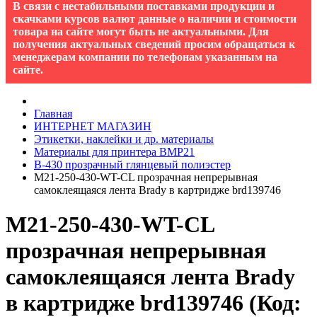
В связи с нестабильными поставками продукции и
скачками курсов валют данные о наличии и стоимости
товара на сайте могут быть не актуальными. Для
получения актуальных сведений просим обращаться к
менеджерам компании по телефонам указанным на
сайте.
Главная
ИНТЕРНЕТ МАГАЗИН
Этикетки, наклейки и др. материалы
Материалы для принтера BMP21
B-430 прозрачный глянцевый полиэстер
M21-250-430-WT-CL прозрачная непрерывная
самоклеящаяся лента Brady в картридже brd139746
M21-250-430-WT-CL
прозрачная непрерывная
самоклеящаяся лента Brady
в картридже brd139746
(Код: