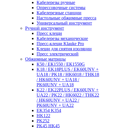
Кабелерезы ручные
Опрессовочные системы
Кабелерезные станции
Настольные обжимные пресса
Универсальный инструмент
Ручной инструмент
Пресс клещи
Кабелерезы механические
Пресс-клещи Klauke Pro
Клещи для снятия изоляции
Пресс электрический
Обжимные матрицы
К50 / ЕК1550 / ЕК1550G
K18 / EK18PLUS / EK60UNV +
UA18 / PK18 / HK6018 / THK18
/ HK60UNV + UA18 /
PK60UNV + UA18
K22 / EK22PLUS / EK60UNV +
UA22 / PK22 / HK6022 / THK22
/ HK60UNV + UA22 /
PK60UNV + UA22
EK354 K354
HK122
PK252
PK45 HK45