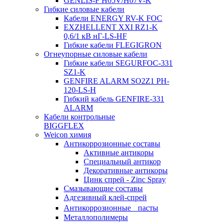
GENLIS-F Н05V/H07V-K
Гибкие силовые кабели
Кабели ENERGY RV-K FOC
EXZHELLENT XXI RZ1-K
0,6/1 кВ нГ-LS-HF
Гибкие кабели FLEGIGRON
Огнеупорные силовые кабели
Гибкие кабели SEGURFOC-331
SZ1-K
GENFIRE ALARM SO2Z1 PH-
120-LS-H
Гибкий кабель GENFIRE-331
ALARM
Кабели контрольные
BIGGFLEX
Weicon химия
Антикоррозионные составы
Активные антикоры
Специальный антикор
Декоративные антикоры
Цинк спрей - Zinc Spray
Смазывающие составы
Адгезивный клей-спрей
Антикоррозионные пасты
Металлополимеры