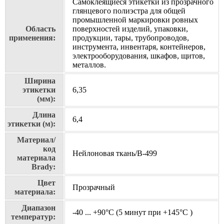
Самоклеящиеся этикетки из прозрачного
глянцевого полиэстра для общей
промышленной маркировки ровных
Область
поверхностей изделий, упаковки,
применения:
продукции, тары, трубопроводов,
инструмента, инвентаря, контейнеров,
электрооборудования, шкафов, щитов,
металлов.
Ширина
этикетки
6,35
(мм):
Длина
6,4
этикетки (м):
Материал/
код
Нейлоновая ткань/В-499
материала
Brady:
Цвет
Прозрачный
материала:
Диапазон
-40 ... +90°С (5 минут при +145°С )
температур: