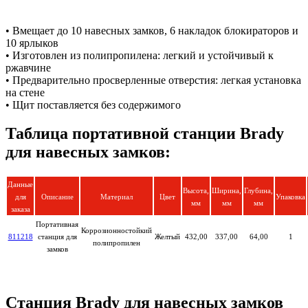
• Вмещает до 10 навесных замков, 6 накладок блокираторов и
10 ярлыков
• Изготовлен из полипропилена: легкий и устойчивый к
ржавчине
• Предварительно просверленные отверстия: легкая установка
на стене
• Щит поставляется без содержимого
Таблица портативной станции Brady
для навесных замков:
Данные
Высота,
Ширина,
Глубина,
для
Описание
Материал
Цвет
Упаковка
мм
мм
мм
заказа
Портативная
Коррозионностойкий
811218
станция для
Желтый
432,00
337,00
64,00
1
полипропилен
замков
Станция Brady для навесных замков