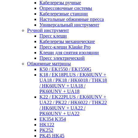
Кабелерезы ручные
Опрессовочные системы
Кабелерезные станции
Настольные обжимные пресса
Универсальный инструмент
Ручной инструмент
Пресс клещи
Кабелерезы механические
Пресс-клещи Klauke Pro
Клещи для снятия изоляции
Пресс электрический
Обжимные матрицы
К50 / ЕК1550 / ЕК1550G
K18 / EK18PLUS / EK60UNV +
UA18 / PK18 / HK6018 / THK18
/ HK60UNV + UA18 /
PK60UNV + UA18
K22 / EK22PLUS / EK60UNV +
UA22 / PK22 / HK6022 / THK22
/ HK60UNV + UA22 /
PK60UNV + UA22
EK354 K354
HK122
PK252
PK45 HK45