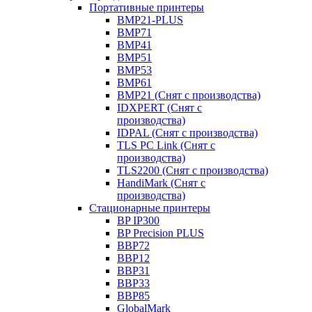
Портативные принтеры
BMP21-PLUS
BMP71
BMP41
BMP51
BMP53
BMP61
BMP21 (Снят с производства)
IDXPERT (Снят с
производства)
IDPAL (Снят с производства)
TLS PC Link (Снят с
производства)
TLS2200 (Снят с производства)
HandiMark (Снят с
производства)
Стационарные принтеры
BP IP300
BP Precision PLUS
BBP72
BBP12
BBP31
BBP33
BBP85
GlobalMark