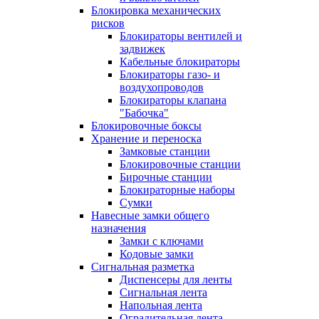
Блокировка механических
рисков
Блокираторы вентилей и
задвижек
Кабельные блокираторы
Блокираторы газо- и
воздухопроводов
Блокираторы клапана
"Бабочка"
Блокировочные боксы
Хранение и переноска
Замковые станции
Блокировочные станции
Бирочные станции
Блокираторные наборы
Сумки
Навесные замки общего
назначения
Замки с ключами
Кодовые замки
Сигнальная разметка
Диспенсеры для ленты
Сигнальная лента
Напольная лента
Оградительная лента