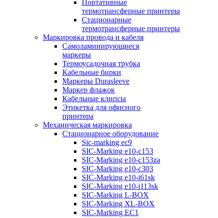
Портативные
термотрансферные принтеры
Стационарные
термотрансферные принтеры
Маркировка провода и кабеля
Самоламинирующиеся
маркеры
Термоусадочная трубка
Кабельные бирки
Маркеры Durasleeve
Маркер флажок
Кабельные клипсы
Этикетка для офисного
принтера
Механическая маркировка
Стационарное оборудование
Sic-marking ec9
SIC-Marking e10-c153
SIC-Marking e10-c153za
SIC-Marking e10-c303
SIC-Marking e10-i61sk
SIC-Marking e10-i113sk
SIC-Marking L-BOX
SIC-Marking XL-BOX
SIC-Marking EC1