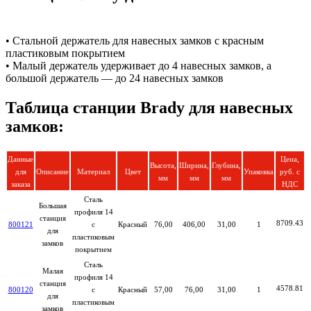
• Стальной держатель для навесных замков с красным
пластиковым покрытием
• Малый держатель удерживает до 4 навесных замков, а
большой держатель — до 24 навесных замков
Таблица станции Brady для навесных
замков:
Данные
Цена,
Высота,
Ширина,
Глубина,
для
Описание
Материал
Цвет
Упаковка
руб. с
мм
мм
мм
заказа
НДС
Сталь
Большая
профиля 14
станция
8709.43
800121
с
Красный
76,00
406,00
31,00
1
для
пластиковым
замков
покрытием
Сталь
Малая
профиля 14
станция
4578.81
800120
с
Красный
57,00
76,00
31,00
1
для
пластиковым
замков