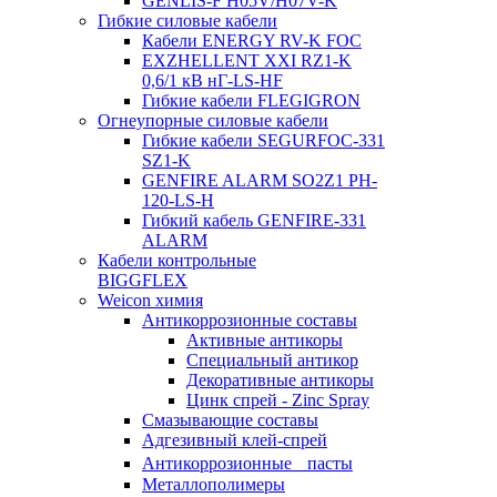
GENLIS-F Н05V/H07V-K
Гибкие силовые кабели
Кабели ENERGY RV-K FOC
EXZHELLENT XXI RZ1-K
0,6/1 кВ нГ-LS-HF
Гибкие кабели FLEGIGRON
Огнеупорные силовые кабели
Гибкие кабели SEGURFOC-331
SZ1-K
GENFIRE ALARM SO2Z1 PH-
120-LS-H
Гибкий кабель GENFIRE-331
ALARM
Кабели контрольные
BIGGFLEX
Weicon химия
Антикоррозионные составы
Активные антикоры
Специальный антикор
Декоративные антикоры
Цинк спрей - Zinc Spray
Смазывающие составы
Адгезивный клей-спрей
Антикоррозионные пасты
Металлополимеры