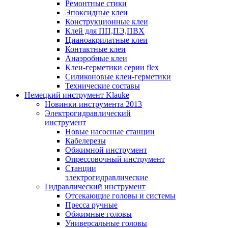
Ремонтные стики
Эпоксидные клеи
Конструкционные клеи
Клей для ПП,ПЭ,ПВХ
Цианоакрилатные клеи
Контактные клеи
Анаэробные клеи
Клеи-герметики серии flex
Силиконовые клеи-герметики
Технические составы
Немецкий инструмент Klauke
Новинки инструмента 2013
Электрогидравлический
инструмент
Новые насосные станции
Кабелерезы
Обжимной инструмент
Опрессовочный инструмент
Станции
электрогидравлические
Гидравлический инструмент
Отсекающие головы и системы
Пресса ручные
Обжимные головы
Универсальные головы