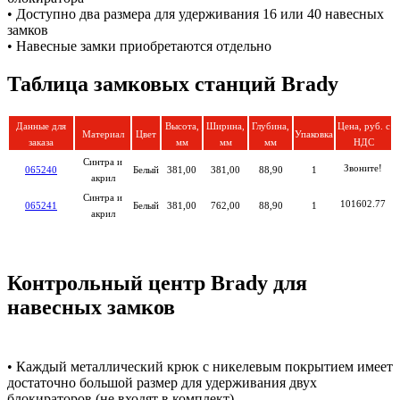
• Доступно два размера для удерживания 16 или 40 навесных
замков
• Навесные замки приобретаются отдельно
Таблица замковых станций Brady
Данные для
Высота,
Ширина,
Глубина,
Цена, руб. с
Материал
Цвет
Упаковка
заказа
мм
мм
мм
НДС
Синтра и
Звоните!
065240
Белый
381,00
381,00
88,90
1
акрил
Синтра и
101602.77
065241
Белый
381,00
762,00
88,90
1
акрил
Контрольный центр Brady для
навесных замков
• Каждый металлический крюк с никелевым покрытием имеет
достаточно большой размер для удерживания двух
блокираторов (не входят в комплект)