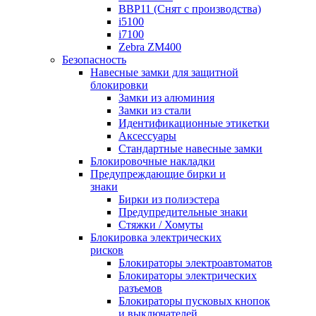
BBP11 (Снят с производства)
i5100
i7100
Zebra ZM400
Безопасность
Навесные замки для защитной
блокировки
Замки из алюминия
Замки из стали
Идентификационные этикетки
Аксессуары
Стандартные навесные замки
Блокировочные накладки
Предупреждающие бирки и
знаки
Бирки из полиэстера
Предупредительные знаки
Стяжки / Хомуты
Блокировка электрических
рисков
Блокираторы электроавтоматов
Блокираторы электрических
разъемов
Блокираторы пусковых кнопок
и выключателей