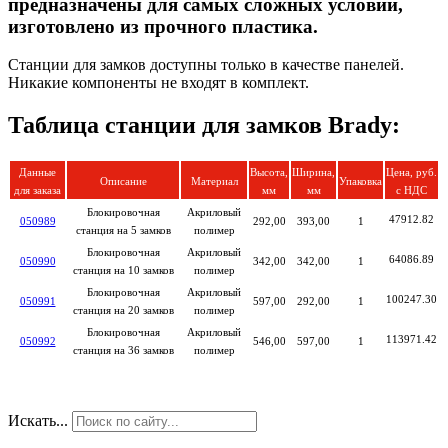
предназначены для самых сложных условий,
изготовлено из прочного пластика.
Станции для замков доступны только в качестве панелей.
Никакие компоненты не входят в комплект.
Таблица станции для замков Brady:
Данные
Высота,
Ширина,
Цена, руб.
Описание
Материал
Упаковка
для заказа
мм
мм
с НДС
Блокировочная
Акриловый
47912.82
050989
292,00
393,00
1
станция на 5 замков
полимер
Блокировочная
Акриловый
64086.89
050990
342,00
342,00
1
станция на 10 замков
полимер
Блокировочная
Акриловый
100247.30
050991
597,00
292,00
1
станция на 20 замков
полимер
Блокировочная
Акриловый
113971.42
050992
546,00
597,00
1
станция на 36 замков
полимер
Искать...