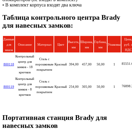
• В комплект корпуса входят два ключа
Таблица контрольного центра Brady
для навесных замков:
Данные
Цена
Высота,
Ширина,
Глубина,
для
Описание
Материал
Цвет
Упаковка
руб. 
мм
мм
мм
заказа
НДС
Контрольный
Сталь с
центр для
85551.
800118
порошковым
Красный
394,00
457,00
50,00
1
замков - 18
покрытием
крючков
Контрольный
Сталь с
центр для
76898.
800119
порошковым
Красный
254,00
305,00
50,00
1
замков - 8
покрытием
крючков
Портативная станция Brady для
навесных замков