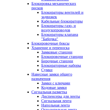
Блокировка механических
рисков
Блокираторы вентилей и
задвижек
Кабельные блокираторы
Блокираторы газо- и
воздухопроводов
Блокираторы клапана
"Бабочка"
Блокировочные боксы
Хранение и переноска
Замковые станции
Блокировочные станции
Бирочные станции
Блокираторные наборы
Сумки
Навесные замки общего
назначения
Замки с ключами
Кодовые замки
Сигнальная разметка
Диспенсеры для ленты
Сигнальная лента
Напольная лента
Оградительная лента