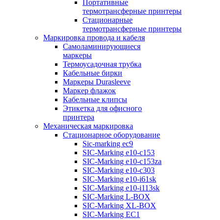
Портативные
термотрансферные принтеры
Стационарные
термотрансферные принтеры
Маркировка провода и кабеля
Самоламинирующиеся
маркеры
Термоусадочная трубка
Кабельные бирки
Маркеры Durasleeve
Маркер флажок
Кабельные клипсы
Этикетка для офисного
принтера
Механическая маркировка
Стационарное оборудование
Sic-marking ec9
SIC-Marking e10-c153
SIC-Marking e10-c153za
SIC-Marking e10-c303
SIC-Marking e10-i61sk
SIC-Marking e10-i113sk
SIC-Marking L-BOX
SIC-Marking XL-BOX
SIC-Marking EC1