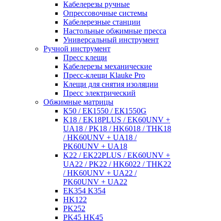
Кабелерезы ручные
Опрессовочные системы
Кабелерезные станции
Настольные обжимные пресса
Универсальный инструмент
Ручной инструмент
Пресс клещи
Кабелерезы механические
Пресс-клещи Klauke Pro
Клещи для снятия изоляции
Пресс электрический
Обжимные матрицы
К50 / ЕК1550 / ЕК1550G
K18 / EK18PLUS / EK60UNV +
UA18 / PK18 / HK6018 / THK18
/ HK60UNV + UA18 /
PK60UNV + UA18
K22 / EK22PLUS / EK60UNV +
UA22 / PK22 / HK6022 / THK22
/ HK60UNV + UA22 /
PK60UNV + UA22
EK354 K354
HK122
PK252
PK45 HK45