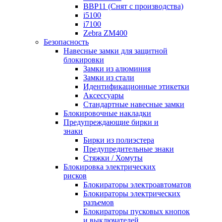
BBP11 (Снят с производства)
i5100
i7100
Zebra ZM400
Безопасность
Навесные замки для защитной
блокировки
Замки из алюминия
Замки из стали
Идентификационные этикетки
Аксессуары
Стандартные навесные замки
Блокировочные накладки
Предупреждающие бирки и
знаки
Бирки из полиэстера
Предупредительные знаки
Стяжки / Хомуты
Блокировка электрических
рисков
Блокираторы электроавтоматов
Блокираторы электрических
разъемов
Блокираторы пусковых кнопок
и выключателей