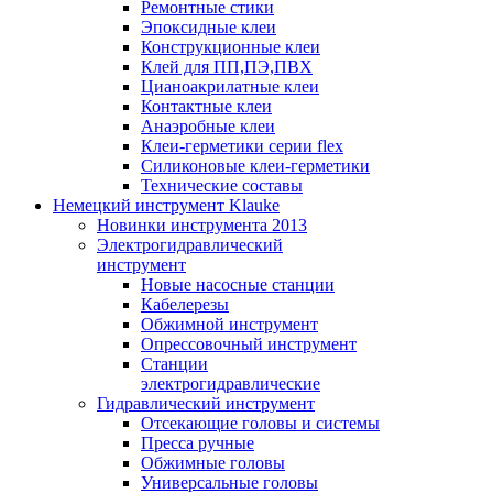
Ремонтные стики
Эпоксидные клеи
Конструкционные клеи
Клей для ПП,ПЭ,ПВХ
Цианоакрилатные клеи
Контактные клеи
Анаэробные клеи
Клеи-герметики серии flex
Силиконовые клеи-герметики
Технические составы
Немецкий инструмент Klauke
Новинки инструмента 2013
Электрогидравлический
инструмент
Новые насосные станции
Кабелерезы
Обжимной инструмент
Опрессовочный инструмент
Станции
электрогидравлические
Гидравлический инструмент
Отсекающие головы и системы
Пресса ручные
Обжимные головы
Универсальные головы