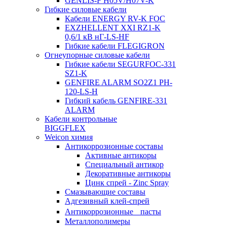
GENLIS-F Н05V/H07V-K
Гибкие силовые кабели
Кабели ENERGY RV-K FOC
EXZHELLENT XXI RZ1-K
0,6/1 кВ нГ-LS-HF
Гибкие кабели FLEGIGRON
Огнеупорные силовые кабели
Гибкие кабели SEGURFOC-331
SZ1-K
GENFIRE ALARM SO2Z1 PH-
120-LS-H
Гибкий кабель GENFIRE-331
ALARM
Кабели контрольные
BIGGFLEX
Weicon химия
Антикоррозионные составы
Активные антикоры
Специальный антикор
Декоративные антикоры
Цинк спрей - Zinc Spray
Смазывающие составы
Адгезивный клей-спрей
Антикоррозионные пасты
Металлополимеры