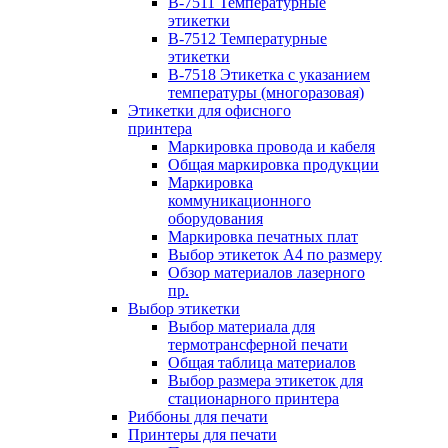
B-7511 Температурные
этикетки
B-7512 Температурные
этикетки
B-7518 Этикетка с указанием
температуры (многоразовая)
Этикетки для офисного
принтера
Маркировка провода и кабеля
Общая маркировка продукции
Маркировка
коммуникационного
оборудования
Маркировка печатных плат
Выбор этикеток А4 по размеру
Обзор материалов лазерного
пр.
Выбор этикетки
Выбор материала для
термотрансферной печати
Общая таблица материалов
Выбор размера этикеток для
стационарного принтера
Риббоны для печати
Принтеры для печати