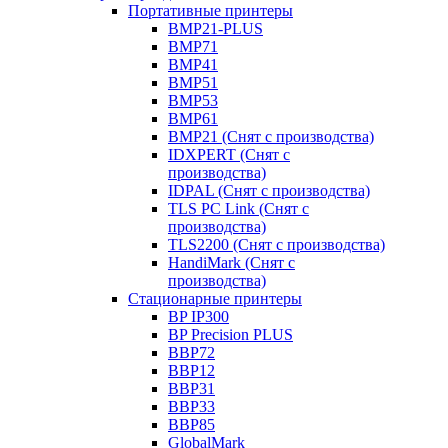
Портативные принтеры
BMP21-PLUS
BMP71
BMP41
BMP51
BMP53
BMP61
BMP21 (Снят с производства)
IDXPERT (Снят с
производства)
IDPAL (Снят с производства)
TLS PC Link (Снят с
производства)
TLS2200 (Снят с производства)
HandiMark (Снят с
производства)
Стационарные принтеры
BP IP300
BP Precision PLUS
BBP72
BBP12
BBP31
BBP33
BBP85
GlobalMark