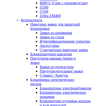
BBP11 (Снят с производства)
i5100
i7100
Zebra ZM400
Безопасность
Навесные замки для защитной
блокировки
Замки из алюминия
Замки из стали
Идентификационные этикетки
Аксессуары
Стандартные навесные замки
Блокировочные накладки
Предупреждающие бирки и
знаки
Бирки из полиэстера
Предупредительные знаки
Стяжки / Хомуты
Блокировка электрических
рисков
Блокираторы электроавтоматов
Блокираторы электрических
разъемов
Блокираторы пусковых кнопок
и выключателей