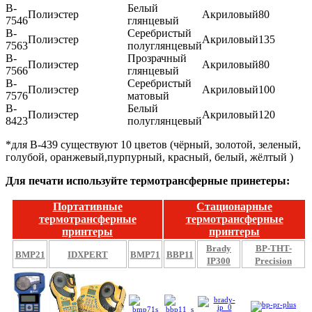
B-
Белый
Полиэстер
Акриловый
80
7546
глянцевый
B-
Серебристый
Полиэстер
Акриловый
135
7563
полуглянцевый
B-
Прозрачный
Полиэстер
Акриловый
80
7566
глянцевый
B-
Серебристый
Полиэстер
Акриловый
100
7576
матовый
B-
Белый
Полиэстер
Акриловый
120
8423
полуглянцевый
*для В-439 существуют 10 цветов (чёрный, золотой, зеленый,
голубой, оранжевый,пурпурный, красный, белый, жёлтый )
Для печати используйте термотрансферные принетеры:
Портативные
Стационарные
термотрансферные
термотрансферные
принтеры
принтеры
Brady
BP-THT-
BMP21
IDXPERT
BMP71
BBP11
IP300
Precision