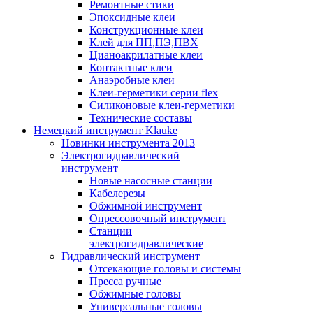
Ремонтные стики
Эпоксидные клеи
Конструкционные клеи
Клей для ПП,ПЭ,ПВХ
Цианоакрилатные клеи
Контактные клеи
Анаэробные клеи
Клеи-герметики серии flex
Силиконовые клеи-герметики
Технические составы
Немецкий инструмент Klauke
Новинки инструмента 2013
Электрогидравлический
инструмент
Новые насосные станции
Кабелерезы
Обжимной инструмент
Опрессовочный инструмент
Станции
электрогидравлические
Гидравлический инструмент
Отсекающие головы и системы
Пресса ручные
Обжимные головы
Универсальные головы