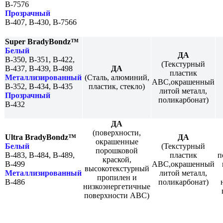
B-7576
Прозрачный
B-407, B-430, B-7566
Super BradyBondz™
Белый
ДА
B-350, B-351, B-422,
(Текстурный
B-437, B-439, B-498
ДА
пластик
Металлизированный
(Сталь, алюминий,
АВС,окрашенный
B-352, B-434, B-435
пластик, стекло)
литой металл,
Прозрачный
поликарбонат)
B-432
ДА
(поверхности,
Ultra BradyBondz™
ДА
окрашенные
Белый
(Текстурный
порошковой
B-483, B-484, B-489,
пластик
п
краской,
B-499
АВС,окрашенный
высокотекстурный
Металлизированный
литой металл,
пропилен и
B-486
поликарбонат)
низкоэнергетичные
поверхности АВС)