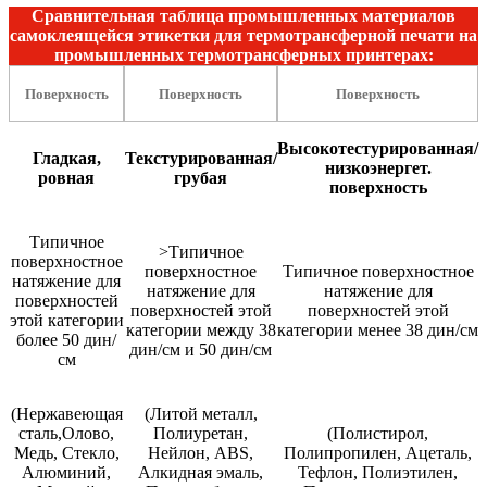
Сравнительная таблица промышленных материалов
самоклеящейся этикетки для термотрансферной печати на
промышленных термотрансферных принтерах:
Поверхность
Поверхность
Поверхность
Высокотестурированная/
Гладкая,
Текстурированная/
низкоэнергет.
ровная
грубая
поверхность
Типичное
>Типичное
поверхностное
поверхностное
Типичное поверхностное
натяжение для
натяжение для
натяжение для
поверхностей
поверхностей этой
поверхностей этой
этой категории
категории между 38
категории менее 38 дин/см
более 50 дин/
дин/см и 50 дин/см
см
(Нержавеющая
(Литой металл,
сталь,Олово,
Полиуретан,
(Полистирол,
Медь, Стекло,
Нейлон, АВS,
Полипропилен, Ацеталь,
Алюминий,
Алкидная эмаль,
Тефлон, Полиэтилен,