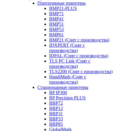
Портативные принтеры
BMP21-PLUS
BMP71
BMP41
BMP51
BMP53
BMP61
BMP21 (Снят с производства)
IDXPERT (Снят с
производства)
IDPAL (Снят с производства)
TLS PC Link (Снят с
производства)
TLS2200 (Снят с производства)
HandiMark (Снят с
производства)
Стационарные принтеры
BP IP300
BP Precision PLUS
BBP72
BBP12
BBP31
BBP33
BBP85
GlobalMark