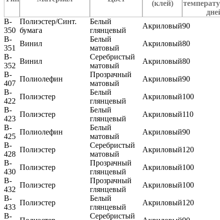
(клей)
температу
дне
B-
Полиэстер/Синт.
Белый
Акриловый
90
350
бумага
глянцевый
B-
Белый
Винил
Акриловый
80
351
матовый
B-
Серебристый
Винил
Акриловый
80
352
матовый
B-
Прозрачный
Полиолефин
Акриловый
90
407
матовый
B-
Белый
Полиэстер
Акриловый
100
422
глянцевый
B-
Белый
Полиэстер
Акриловый
110
423
глянцевый
B-
Белый
Полиолефин
Акриловый
90
425
матовый
B-
Серебристый
Полиэстер
Акриловый
120
428
матовый
B-
Прозрачный
Полиэстер
Акриловый
100
430
глянцевый
B-
Прозрачный
Полиэстер
Акриловый
100
432
глянцевый
B-
Белый
Полиэстер
Акриловый
120
433
глянцевый
B-
Серебристый