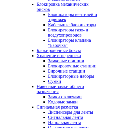
Блокировка механических
рисков
Блокираторы вентилей и
задвижек
Кабельные блокираторы
Блокираторы газо- и
воздухопроводов
Блокираторы клапана
"Бабочка"
Блокировочные боксы
Хранение и переноска
Замковые станции
Блокировочные станции
Бирочные станции
Блокираторные наборы
Сумки
Навесные замки общего
назначения
Замки с ключами
Кодовые замки
Сигнальная разметка
Диспенсеры для ленты
Сигнальная лента
Напольная лента
Оградительная лента