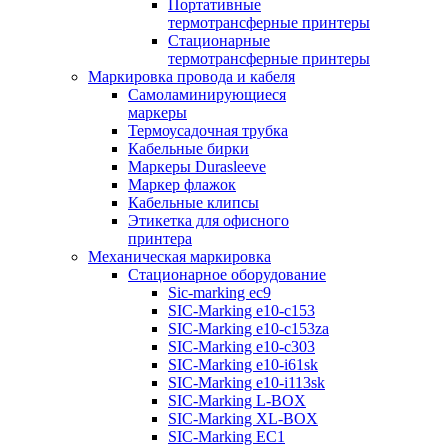
Портативные
термотрансферные принтеры
Стационарные
термотрансферные принтеры
Маркировка провода и кабеля
Самоламинирующиеся
маркеры
Термоусадочная трубка
Кабельные бирки
Маркеры Durasleeve
Маркер флажок
Кабельные клипсы
Этикетка для офисного
принтера
Механическая маркировка
Стационарное оборудование
Sic-marking ec9
SIC-Marking e10-c153
SIC-Marking e10-c153za
SIC-Marking e10-c303
SIC-Marking e10-i61sk
SIC-Marking e10-i113sk
SIC-Marking L-BOX
SIC-Marking XL-BOX
SIC-Marking EC1