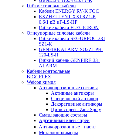
GENLIS-F Н05V/H07V-K
Гибкие силовые кабели
Кабели ENERGY RV-K FOC
EXZHELLENT XXI RZ1-K
0,6/1 кВ нГ-LS-HF
Гибкие кабели FLEGIGRON
Огнеупорные силовые кабели
Гибкие кабели SEGURFOC-331
SZ1-K
GENFIRE ALARM SO2Z1 PH-
120-LS-H
Гибкий кабель GENFIRE-331
ALARM
Кабели контрольные
BIGGFLEX
Weicon химия
Антикоррозионные составы
Активные антикоры
Специальный антикор
Декоративные антикоры
Цинк спрей - Zinc Spray
Смазывающие составы
Адгезивный клей-спрей
Антикоррозионные пасты
Металлополимеры