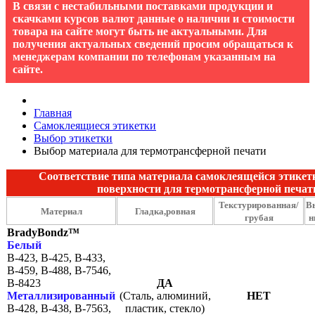
В связи с нестабильными поставками продукции и
скачками курсов валют данные о наличии и стоимости
товара на сайте могут быть не актуальными. Для
получения актуальных сведений просим обращаться к
менеджерам компании по телефонам указанным на
сайте.
Главная
Самоклеящиеся этикетки
Выбор этикетки
Выбор материала для термотрансферной печати
Соответствие типа материала самоклеящейся этикет
поверхности для термотрансферной печат
Текстурированная/
В
Материал
Гладка,ровная
грубая
н
BradyBondz™
Белый
B-423, B-425, B-433,
B-459, B-488, B-7546,
B-8423
ДА
Металлизированный
(Сталь, алюминий,
НЕТ
B-428, B-438, B-7563,
пластик, стекло)