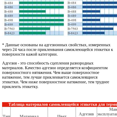
* Данные основаны на адгезионных свойствах, измеренных
через 24 часа после приклеивания самоклеющейся этикетки к
поверхности кажой категории.
Адгезия - это способность сцепления разнородных
материалов. Качество адгезии определяется коэфициентом
поверхностного нятяжения. Чем выше поверхностное
натяжение, тем лучше приклеивается самоклеящиеся
этикетки. Чем ниже поверхностное натяжение, тем труднее
приклеить этикетку.
Таблица материалов самоклеящейся этикетки для термо
Мак
Адгезив
эксплуата
Тип
Материал
Цвет