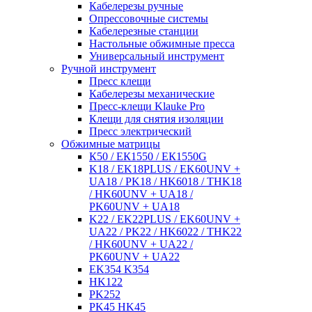
Кабелерезы ручные
Опрессовочные системы
Кабелерезные станции
Настольные обжимные пресса
Универсальный инструмент
Ручной инструмент
Пресс клещи
Кабелерезы механические
Пресс-клещи Klauke Pro
Клещи для снятия изоляции
Пресс электрический
Обжимные матрицы
К50 / ЕК1550 / ЕК1550G
K18 / EK18PLUS / EK60UNV +
UA18 / PK18 / HK6018 / THK18
/ HK60UNV + UA18 /
PK60UNV + UA18
K22 / EK22PLUS / EK60UNV +
UA22 / PK22 / HK6022 / THK22
/ HK60UNV + UA22 /
PK60UNV + UA22
EK354 K354
HK122
PK252
PK45 HK45