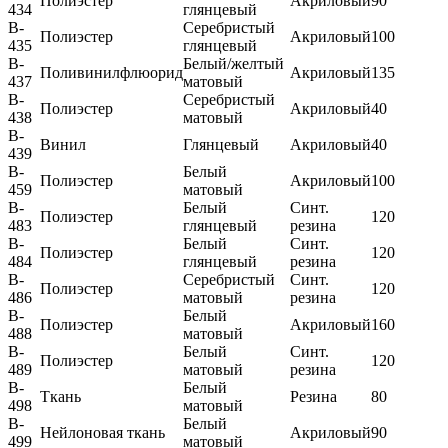
Полиэстер
Акриловый
90
434
глянцевый
B-
Серебристый
Полиэстер
Акриловый
100
435
глянцевый
B-
Белый/желтый
Поливинилфлюорид
Акриловый
135
437
матовый
B-
Серебристый
Полиэстер
Акриловый
40
438
матовый
B-
Винил
Глянцевый
Акриловый
40
439
B-
Белый
Полиэстер
Акриловый
100
459
матовый
B-
Белый
Синт.
Полиэстер
120
483
глянцевый
резина
B-
Белый
Синт.
Полиэстер
120
484
глянцевый
резина
B-
Серебристый
Синт.
Полиэстер
120
486
матовый
резина
B-
Белый
Полиэстер
Акриловый
160
488
матовый
B-
Белый
Синт.
Полиэстер
120
489
матовый
резина
B-
Белый
Ткань
Резина
80
498
матовый
B-
Белый
Нейлоновая ткань
Акриловый
90
499
матовый