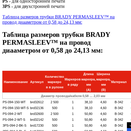
PS -
для односторонней печати
3PS -
для двухстронней печати
Таблица размеров трубки BRADY PERMASLEEV™ на
провод диааметром от 0,58 до 24,13 мм:
Таблица размеров трубки BRADY
PERMASLEEV™ на провод
диааметром от 0,58 до 24,13 мм:
Длина
Ширина
Количество
Маркеров
маркера,
маркера,
Наименование
Артикул
маркеро
Материал
в ряду
мм
мм
в в рулоне
(A)
(B)
Диаметр провода/кабеля 0,58 …
2,03
мм
PS-094-150-WT
brd32612
2 500
1
38,10
4,60
B-342
PS-094-150-WT-S
brd32136
500
1
38,10
4,60
B-342
PS-094-2-WT
brd32600
2 500
1
50,80
4,60
B-342
PS-094-2-WT-S
brd32142
500
1
50,80
4,60
B-342
3PS-094-2-BK-S
brd17230
500
1
50,80
4,60
B-342