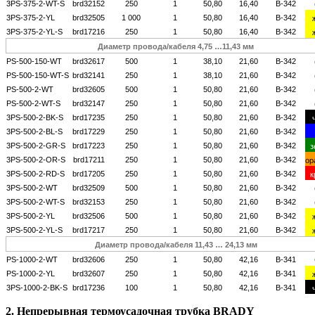
3PS-375-2-WT-S
brd32152
250
1
50,80
16,40
B-342
3PS-375-2-YL
brd32505
1 000
1
50,80
16,40
B-342
3PS-375-2-YL-S
brd17216
250
1
50,80
16,40
B-342
Диаметр провода/кабеля 4,75 …11,43 мм
PS-500-150-WT
brd32617
500
1
38,10
21,60
B-342
PS-500-150-WT-S
brd32141
250
1
38,10
21,60
B-342
PS-500-2-WT
brd32605
500
1
50,80
21,60
B-342
PS-500-2-WT-S
brd32147
250
1
50,80
21,60
B-342
3PS-500-2-BK-S
brd17235
250
1
50,80
21,60
B-342
3PS-500-2-BL-S
brd17229
250
1
50,80
21,60
B-342
3PS-500-2-GR-S
brd17223
250
1
50,80
21,60
B-342
з
3PS-500-2-OR-S
brd17211
250
1
50,80
21,60
B-342
ор
3PS-500-2-RD-S
brd17205
250
1
50,80
21,60
B-342
к
3PS-500-2-WT
brd32509
500
1
50,80
21,60
B-342
3PS-500-2-WT-S
brd32153
250
1
50,80
21,60
B-342
3PS-500-2-YL
brd32506
500
1
50,80
21,60
B-342
3PS-500-2-YL-S
brd17217
250
1
50,80
21,60
B-342
Диаметр провода/кабеля 11,43 …
24,13
мм
PS-1000-2-WT
brd32606
250
1
50,80
42,16
B-341
PS-1000-2-YL
brd32607
250
1
50,80
42,16
B-341
3PS-1000-2-BK-S
brd17236
100
1
50,80
42,16
B-341
2. Непрерывная т
ермоусадочная трубка BRADY