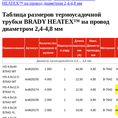
HEATEX™ на провод диаметром 2,4-4,8 мм
Таблица размеров термоусадочной
трубки BRADY HEATEX™ на провод
диаметром 2,4-4,8 мм
Длина
Макс.
Количество
Маркеров
маркера,
Диаметр
Наименование
Артикул
маркеров в
Материал
в ряду
мм
провода,
рулоне
(A)
мм
Диаметр провода/кабеля 2,4 … 4,8 мм
HS-4,8x44-
brd620241
1 000
1
44,00
4,80
B-7642
б
B7642-WT
HS-4.8x12.5-
brd620235
4 000
1
12,50
4,80
B-7642
б
B7642-WT
HS-4.8x12.5-
brd620174
4 000
1
12,50
4,80
B-7642
ж
B7642-YL
HS-4.8x19-
brd620236
2 000
1
19,00
4,80
B-7642
б
B7642-WT
HS-4.8x19-
brd620175
2 000
1
19,00
4,80
B-7642
ж
B7642-YL
HS-4.8x22-