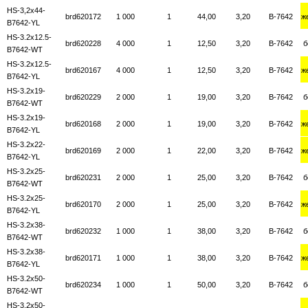
HS-3,2x44-
brd620172
1 000
1
44,00
3,20
B-7642
ж
B7642-YL
HS-3.2x12.5-
brd620228
4 000
1
12,50
3,20
B-7642
б
B7642-WT
HS-3.2x12.5-
brd620167
4 000
1
12,50
3,20
B-7642
ж
B7642-YL
HS-3.2x19-
brd620229
2 000
1
19,00
3,20
B-7642
б
B7642-WT
HS-3.2x19-
brd620168
2 000
1
19,00
3,20
B-7642
ж
B7642-YL
HS-3.2x22-
brd620169
2 000
1
22,00
3,20
B-7642
ж
B7642-YL
HS-3.2x25-
brd620231
2 000
1
25,00
3,20
B-7642
б
B7642-WT
HS-3.2x25-
brd620170
2 000
1
25,00
3,20
B-7642
ж
B7642-YL
HS-3.2x38-
brd620232
1 000
1
38,00
3,20
B-7642
б
B7642-WT
HS-3.2x38-
brd620171
1 000
1
38,00
3,20
B-7642
ж
B7642-YL
HS-3.2x50-
brd620234
1 000
1
50,00
3,20
B-7642
б
B7642-WT
HS-3.2x50-