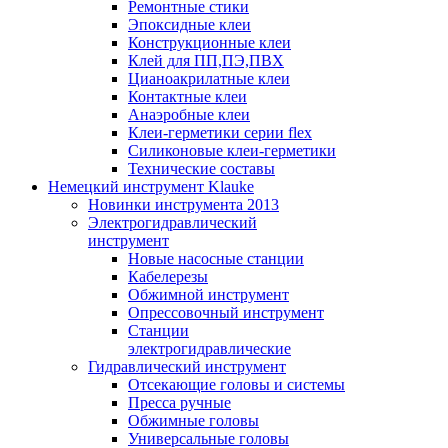
Ремонтные стики
Эпоксидные клеи
Конструкционные клеи
Клей для ПП,ПЭ,ПВХ
Цианоакрилатные клеи
Контактные клеи
Анаэробные клеи
Клеи-герметики серии flex
Силиконовые клеи-герметики
Технические составы
Немецкий инструмент Klauke
Новинки инструмента 2013
Электрогидравлический
инструмент
Новые насосные станции
Кабелерезы
Обжимной инструмент
Опрессовочный инструмент
Станции
электрогидравлические
Гидравлический инструмент
Отсекающие головы и системы
Пресса ручные
Обжимные головы
Универсальные головы