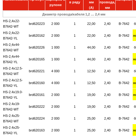
в ряду
мм
провода,
рулоне
(A)
мм
Диаметр провода/кабеля 1,2 … 2,4 мм
HS-2,4x22-
brd620223
2 000
1
22,00
2,40
B-7642
б
B7642-WT
HS-2,4x22-
brd620162
2 000
1
22,00
2,40
B-7642
ж
B7642-YL
HS-2,4x44-
brd620226
1 000
1
44,00
2,40
B-7642
б
B7642-WT
HS-2,4x44-
brd620165
1 000
1
44,00
2,40
B-7642
ж
B7642-YL
HS-2.4x12.5-
brd620221
4 000
1
12,50
2,40
B-7642
б
B7642-WT
HS-2.4x12.5-
brd620160
4 000
1
12,50
2,40
B-7642
ж
B7642-YL
HS-2.4x19.0-
brd620161
2 000
1
19,00
2,40
B-7642
ж
B7642-YL
HS-2.4x19-
brd620222
2 000
1
19,00
2,40
B-7642
б
B7642-WT
HS-2.4x25-
brd620224
2 000
1
25,00
2,40
B-7642
б
B7642-WT
HS-2.4x25-
brd620163
2 000
1
25,00
2,40
B-7642
ж
B7642-YL