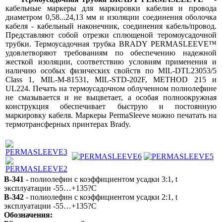
кабельные маркеры для маркировки кабелия и провода
диаметром 0,58...24,13 мм и изоляции соединения оболочка
кабеля - кабельный наконечник, соединения кабель/провод.
Представляют собой отрезки сплющеной теромоусадочной
трубки. Термоусадочная трубка BRADY PERМASLEEVE™
удовлетворяют требованиям по обеспечению надежной
жесткой изоляции, соответствию условиям применения и
наличию особых физических свойств по МIL-DTL23053/5
Class 1, МIL-М-81531, МIL-STD-202F, МETHOD 215 и
UL224. Печать на термоусадочном облученном полиолефине
не смазывается и не выцветает, а особая полноокружная
конструкция обеспечивает быструю и постоянную
маркировку кабеля. Маркеры PermaSleeve можно печатать на
термотрансферных принтерах Brady.
B-341
- полиолефин с коэффициентом усадки 3:1, t
эксплуатации -55…+135?C
B-342
- полиолефин с коэффициентом усадки 2:1, t
эксплуатации -55…+135?C
Обозначения: