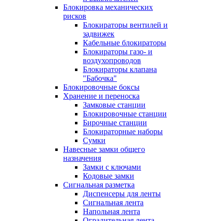
Блокировка механических
рисков
Блокираторы вентилей и
задвижек
Кабельные блокираторы
Блокираторы газо- и
воздухопроводов
Блокираторы клапана
"Бабочка"
Блокировочные боксы
Хранение и переноска
Замковые станции
Блокировочные станции
Бирочные станции
Блокираторные наборы
Сумки
Навесные замки общего
назначения
Замки с ключами
Кодовые замки
Сигнальная разметка
Диспенсеры для ленты
Сигнальная лента
Напольная лента
Оградительная лента