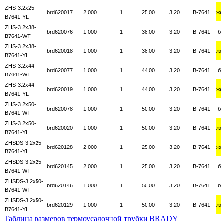
ZHS-3.2x25-
brd620017
2 000
1
25,00
3,20
B-7641
ж
B7641-YL
ZHS-3.2x38-
brd620076
1 000
1
38,00
3,20
B-7641
б
B7641-WT
ZHS-3.2x38-
brd620018
1 000
1
38,00
3,20
B-7641
ж
B7641-YL
ZHS-3.2x44-
brd620077
1 000
1
44,00
3,20
B-7641
б
B7641-WT
ZHS-3.2x44-
brd620019
1 000
1
44,00
3,20
B-7641
ж
B7641-YL
ZHS-3.2x50-
brd620078
1 000
1
50,00
3,20
B-7641
б
B7641-WT
ZHS-3.2x50-
brd620020
1 000
1
50,00
3,20
B-7641
ж
B7641-YL
ZHSDS-3.2x25-
brd620128
2 000
1
25,00
3,20
B-7641
ж
B7641-YL
ZHSDS-3.2x25-
brd620145
2 000
1
25,00
3,20
B-7641
б
B7641-WT
ZHSDS-3.2x50-
brd620146
1 000
1
50,00
3,20
B-7641
б
B7641-WT
ZHSDS-3.2x50-
brd620129
1 000
1
50,00
3,20
B-7641
ж
B7641-YL
Таблица размеров термоусадочной трубки BRADY