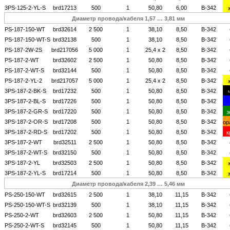
3PS-125-2-YL-S
brd17213
500
1
50,80
6,00
B-342
Диаметр провода/кабеля 1,57 …
3,81
мм
PS-187-150-WT
brd32614
2 500
1
38,10
8,50
B-342
PS-187-150-WT-S
brd32138
500
1
38,10
8,50
B-342
PS-187-2W-2S
brd217056
5 000
1
25,4 х 2
8,50
B-342
PS-187-2-WT
brd32602
2 500
1
50,80
8,50
B-342
PS-187-2-WT-S
brd32144
500
1
50,80
8,50
B-342
PS-187-2-YL-2
brd217057
5 000
1
25,4 х 2
8,50
B-342
3PS-187-2-BK-S
brd17232
500
1
50,80
8,50
B-342
3PS-187-2-BL-S
brd17226
500
1
50,80
8,50
B-342
3PS-187-2-GR-S
brd17220
500
1
50,80
8,50
B-342
з
3PS-187-2-OR-S
brd17208
500
1
50,80
8,50
B-342
ор
3PS-187-2-RD-S
brd17202
500
1
50,80
8,50
B-342
к
3PS-187-2-WT
brd32511
2 500
1
50,80
8,50
B-342
3PS-187-2-WT-S
brd32150
500
1
50,80
8,50
B-342
3PS-187-2-YL
brd32503
2 500
1
50,80
8,50
B-342
3PS-187-2-YL-S
brd17214
500
1
50,80
8,50
B-342
Диаметр провода/кабеля 2,39 …
5,46
мм
PS-250-150-WT
brd32615
2 500
1
38,10
11,15
B-342
PS-250-150-WT-S
brd32139
500
1
38,10
11,15
B-342
PS-250-2-WT
brd32603
2 500
1
50,80
11,15
B-342
PS-250-2-WT-S
brd32145
500
1
50,80
11,15
B-342