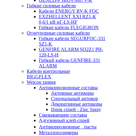
GENLIS-F Н05V/H07V-K
Гибкие силовые кабели
Кабели ENERGY RV-K FOC
EXZHELLENT XXI RZ1-K
0,6/1 кВ нГ-LS-HF
Гибкие кабели FLEGIGRON
Огнеупорные силовые кабели
Гибкие кабели SEGURFOC-331
SZ1-K
GENFIRE ALARM SO2Z1 PH-
120-LS-H
Гибкий кабель GENFIRE-331
ALARM
Кабели контрольные
BIGGFLEX
Weicon химия
Антикоррозионные составы
Активные антикоры
Специальный антикор
Декоративные антикоры
Цинк спрей - Zinc Spray
Смазывающие составы
Адгезивный клей-спрей
Антикоррозионные пасты
Металлополимеры