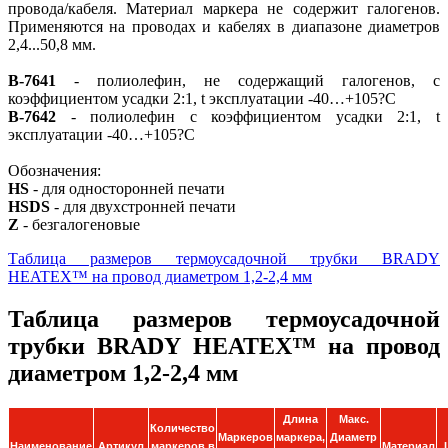
провода/кабеля. Материал маркера не содержит галогенов.
Применяются на проводах и кабелях в диапазоне диаметров
2,4...50,8 мм.
B-7641
- полиолефин, не содержащий галогенов, с
коэффициентом усадки 2:1, t эксплуатации -40…+105?C
B-7642
- полиолефин с коэффициентом усадки 2:1, t
эксплуатации -40…+105?C
Обозначения:
HS
- для односторонней печати
HSDS
- для двухстронней печати
Z
- безгалогеновые
Таблица размеров термоусадочной трубки BRADY
HEATEX™ на провод диаметром 1,2-2,4 мм
Таблица размеров термоусадочной
трубки BRADY HEATEX™ на провод
диаметром 1,2-2,4 мм
Длина
Макс.
Количество
Маркеров
маркера,
Диаметр
Наименование
Артикул
маркеров в
Материал