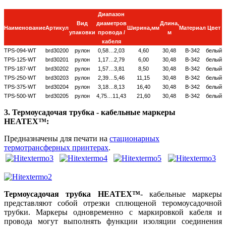
Диапазон
Вид
диаметров
Длина,
Наименование
Артикул
Ширина,мм
Материал
Цвет
упаковки
провода /
м
кабеля
TPS-094-WT
brd30200
рулон
0,58…2,03
4,60
30,48
B-342
белый
TPS-125-WT
brd30201
рулон
1,17…2,79
6,00
30,48
B-342
белый
TPS-187-WT
brd30202
рулон
1,57…3,81
8,50
30,48
B-342
белый
TPS-250-WT
brd30203
рулон
2,39…5,46
11,15
30,48
B-342
белый
TPS-375-WT
brd30204
рулон
3,18…8,13
16,40
30,48
B-342
белый
TPS-500-WT
brd30205
рулон
4,75…11,43
21,60
30,48
B-342
белый
3. Термоусадочая трубка - кабельные маркеры
HEATEX™:
Предназначены для печати на
стационарных
термотрансферных принтерах
.
Термоусадочая трубка HEATEX™
- кабельные маркеры
представляют собой отрезки сплющеной теромоусадочной
трубки. Маркеры одновременно с маркировкой кабеля и
провода могут выполнять функции изоляции соединения