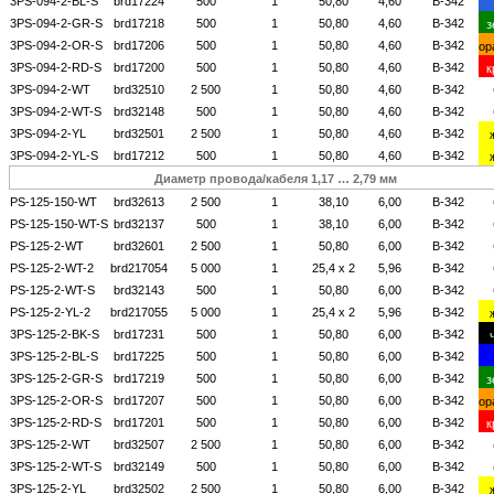
3PS-094-2-BL-S
brd17224
500
1
50,80
4,60
B-342
3PS-094-2-GR-S
brd17218
500
1
50,80
4,60
B-342
з
3PS-094-2-OR-S
brd17206
500
1
50,80
4,60
B-342
ор
3PS-094-2-RD-S
brd17200
500
1
50,80
4,60
B-342
к
3PS-094-2-WT
brd32510
2 500
1
50,80
4,60
B-342
3PS-094-2-WT-S
brd32148
500
1
50,80
4,60
B-342
3PS-094-2-YL
brd32501
2 500
1
50,80
4,60
B-342
3PS-094-2-YL-S
brd17212
500
1
50,80
4,60
B-342
Диаметр провода/кабеля 1,17 …
2,79
мм
PS-125-150-WT
brd32613
2 500
1
38,10
6,00
B-342
PS-125-150-WT-S
brd32137
500
1
38,10
6,00
B-342
PS-125-2-WT
brd32601
2 500
1
50,80
6,00
B-342
PS-125-2-WT-2
brd217054
5 000
1
25,4 х 2
5,96
B-342
PS-125-2-WT-S
brd32143
500
1
50,80
6,00
B-342
PS-125-2-YL-2
brd217055
5 000
1
25,4 х 2
5,96
B-342
3PS-125-2-BK-S
brd17231
500
1
50,80
6,00
B-342
3PS-125-2-BL-S
brd17225
500
1
50,80
6,00
B-342
3PS-125-2-GR-S
brd17219
500
1
50,80
6,00
B-342
з
3PS-125-2-OR-S
brd17207
500
1
50,80
6,00
B-342
ор
3PS-125-2-RD-S
brd17201
500
1
50,80
6,00
B-342
к
3PS-125-2-WT
brd32507
2 500
1
50,80
6,00
B-342
3PS-125-2-WT-S
brd32149
500
1
50,80
6,00
B-342
3PS-125-2-YL
brd32502
2 500
1
50,80
6,00
B-342