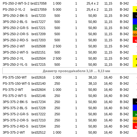
PS-250-2-WT-S-2
brd217058
1 000
1
25,4 х 2
11,15
B-342
PS-250-2-YL-2
brd217059
5 000
1
25,4 х 2
11,15
B-342
3PS-250-2-BK-S
brd17233
500
1
50,80
11,15
B-342
3PS-250-2-BL-S
brd17227
500
1
50,80
11,15
B-342
3PS-250-2-GR-S
brd17221
500
1
50,80
11,15
B-342
з
3PS-250-2-OR-S
brd17209
500
1
50,80
11,15
B-342
ор
3PS-250-2-RD-S
brd17203
500
1
50,80
11,15
B-342
к
3PS-250-2-WT
brd32508
2 500
1
50,80
11,15
B-342
3PS-250-2-WT-S
brd32151
500
1
50,80
11,15
B-342
3PS-250-2-YL
brd32504
2 500
1
50,80
11,15
B-342
3PS-250-2-YL-S
brd17215
500
1
50,80
11,15
B-342
Диаметр провода/кабеля 3,18 …
8,13
мм
PS-375-150-WT
brd32616
1 000
1
38,10
16,40
B-342
PS-375-150-WT-S
brd32140
250
1
38,10
16,40
B-342
PS-375-2-WT
brd32604
1 000
1
50,80
16,40
B-342
PS-375-2-WT-S
brd32146
250
1
50,80
16,40
B-342
3PS-375-2-BK-S
brd17234
250
1
50,80
16,40
B-342
3PS-375-2-BL-S
brd17228
250
1
50,80
16,40
B-342
3PS-375-2-GR-S
brd17222
250
1
50,80
16,40
B-342
з
3PS-375-2-OR-S
brd17210
250
1
50,80
16,40
B-342
ор
3PS-375-2-RD-S
brd17204
250
1
50,80
16,40
B-342
к
3PS-375-2-WT
brd32512
1 000
1
50,80
16,40
B-342