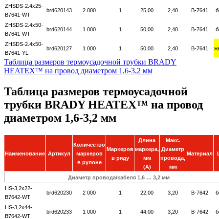
ZHSDS-2.4x25-
brd620143
2 000
1
25,00
2,40
B-7641
б
B7641-WT
ZHSDS-2.4x50-
brd620144
1 000
1
50,00
2,40
B-7641
б
B7641-WT
ZHSDS-2.4x50-
brd620127
1 000
1
50,00
2,40
B-7641
ж
B7641-YL
Таблица размеров термоусадочной трубки BRADY
HEATEX™ на провод диаметром 1,6-3,2 мм
Таблица размеров термоусадочной
трубки BRADY HEATEX™ на провод
диаметром 1,6-3,2 мм
Длина
Макс.
Количество
Маркеров
маркера,
Диаметр
Наименование
Артикул
маркеров
Материал
в ряду
мм
провода,
в рулоне
(A)
мм
Диаметр провода/кабеля 1,6 … 3,2 мм
HS-3,2x22-
brd620230
2 000
1
22,00
3,20
B-7642
б
B7642-WT
HS-3,2x44-
brd620233
1 000
1
44,00
3,20
B-7642
б
B7642-WT