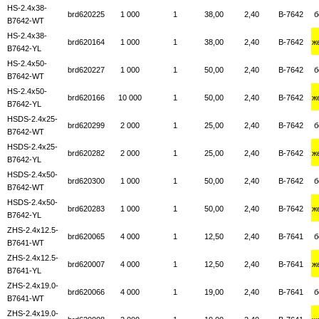
HS-2.4x38-
brd620225
1 000
1
38,00
2,40
B-7642
б
B7642-WT
HS-2.4x38-
brd620164
1 000
1
38,00
2,40
B-7642
ж
B7642-YL
HS-2.4x50-
brd620227
1 000
1
50,00
2,40
B-7642
б
B7642-WT
HS-2.4x50-
brd620166
10 000
1
50,00
2,40
B-7642
ж
B7642-YL
HSDS-2.4x25-
brd620299
2 000
1
25,00
2,40
B-7642
б
B7642-WT
HSDS-2.4x25-
brd620282
2 000
1
25,00
2,40
B-7642
ж
B7642-YL
HSDS-2.4x50-
brd620300
1 000
1
50,00
2,40
B-7642
б
B7642-WT
HSDS-2.4x50-
brd620283
1 000
1
50,00
2,40
B-7642
ж
B7642-YL
ZHS-2.4x12.5-
brd620065
4 000
1
12,50
2,40
B-7641
б
B7641-WT
ZHS-2.4x12.5-
brd620007
4 000
1
12,50
2,40
B-7641
ж
B7641-YL
ZHS-2.4x19.0-
brd620066
4 000
1
19,00
2,40
B-7641
б
B7641-WT
ZHS-2.4x19.0-