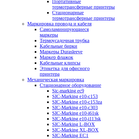
Портативные
термотрансферные принтеры
Стационарные
термотрансферные принтеры
Маркировка провода и кабеля
Самоламинирующиеся
маркеры
Термоусадочная трубка
Кабельные бирки
Маркеры Durasleeve
Маркер флажок
Кабельные клипсы
Этикетка для офисного
принтера
Механическая маркировка
Стационарное оборудование
Sic-marking ec9
SIC-Marking e10-c153
SIC-Marking e10-c153za
SIC-Marking e10-c303
SIC-Marking e10-i61sk
SIC-Marking e10-i113sk
SIC-Marking L-BOX
SIC-Marking XL-BOX
SIC-Marking EC1