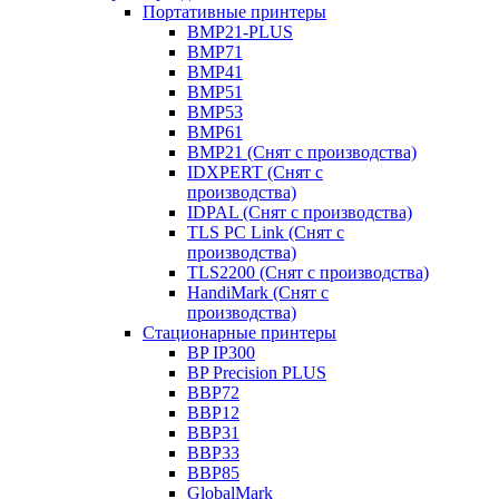
Портативные принтеры
BMP21-PLUS
BMP71
BMP41
BMP51
BMP53
BMP61
BMP21 (Снят с производства)
IDXPERT (Снят с
производства)
IDPAL (Снят с производства)
TLS PC Link (Снят с
производства)
TLS2200 (Снят с производства)
HandiMark (Снят с
производства)
Стационарные принтеры
BP IP300
BP Precision PLUS
BBP72
BBP12
BBP31
BBP33
BBP85
GlobalMark