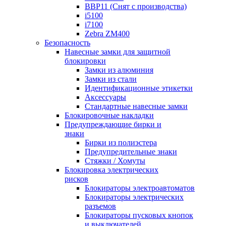
BBP11 (Снят с производства)
i5100
i7100
Zebra ZM400
Безопасность
Навесные замки для защитной
блокировки
Замки из алюминия
Замки из стали
Идентификационные этикетки
Аксессуары
Стандартные навесные замки
Блокировочные накладки
Предупреждающие бирки и
знаки
Бирки из полиэстера
Предупредительные знаки
Стяжки / Хомуты
Блокировка электрических
рисков
Блокираторы электроавтоматов
Блокираторы электрических
разъемов
Блокираторы пусковых кнопок
и выключателей