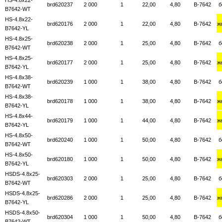
brd620237
2 000
1
22,00
4,80
B-7642
б
B7642-WT
HS-4.8x22-
brd620176
2 000
1
22,00
4,80
B-7642
ж
B7642-YL
HS-4.8x25-
brd620238
2 000
1
25,00
4,80
B-7642
б
B7642-WT
HS-4.8x25-
brd620177
2 000
1
25,00
4,80
B-7642
ж
B7642-YL
HS-4.8x38-
brd620239
1 000
1
38,00
4,80
B-7642
б
B7642-WT
HS-4.8x38-
brd620178
1 000
1
38,00
4,80
B-7642
ж
B7642-YL
HS-4.8x44-
brd620179
1 000
1
44,00
4,80
B-7642
ж
B7642-YL
HS-4.8x50-
brd620240
1 000
1
50,00
4,80
B-7642
б
B7642-WT
HS-4.8x50-
brd620180
1 000
1
50,00
4,80
B-7642
ж
B7642-YL
HSDS-4.8x25-
brd620303
2 000
1
25,00
4,80
B-7642
б
B7642-WT
HSDS-4.8x25-
brd620286
2 000
1
25,00
4,80
B-7642
ж
B7642-YL
HSDS-4.8x50-
brd620304
1 000
1
50,00
4,80
B-7642
б
B7642-WT