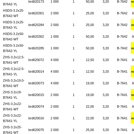
brd620173
1 000
1
50,00
3,20
B-7642
ж
B7642-YL
HSDS-3.2x25-
brd620301
2 000
1
25,00
3,20
B-7642
б
B7642-WT
HSDS-3.2x25-
brd620284
2 000
1
25,00
3,20
B-7642
ж
B7642-YL
HSDS-3.2x50-
brd620302
1 000
1
50,00
3,20
B-7642
б
B7642-WT
HSDS-3.2x50-
brd620285
1 000
1
50,00
3,20
B-7642
ж
B7642-YL
ZHS-3.2x12.5-
brd620072
4 000
1
12,50
3,20
B-7641
б
B7641-WT
ZHS-3.2x12.5-
brd620014
4 000
1
12,50
3,20
B-7641
ж
B7641-YL
ZHS-3.2x19.0-
brd620073
4 000
1
19,00
3,20
B-7641
б
B7641-WT
ZHS-3.2x19-
brd620015
2 000
1
19,00
3,20
B-7641
ж
B7641-YL
ZHS-3.2x22-
brd620074
2 000
1
22,00
3,20
B-7641
б
B7641-WT
ZHS-3.2x22-
brd620016
2 000
1
22,00
3,20
B-7641
ж
B7641-YL
ZHS-3.2x25-
brd620075
2 000
1
25,00
3,20
B-7641
б
B7641-WT