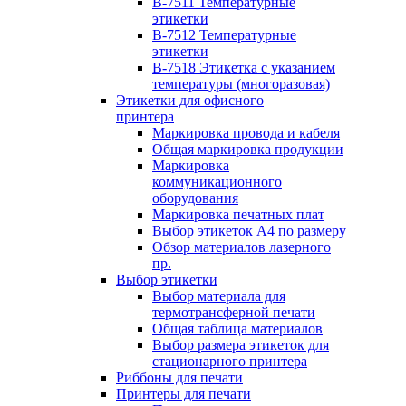
B-7511 Температурные
этикетки
B-7512 Температурные
этикетки
B-7518 Этикетка с указанием
температуры (многоразовая)
Этикетки для офисного
принтера
Маркировка провода и кабеля
Общая маркировка продукции
Маркировка
коммуникационного
оборудования
Маркировка печатных плат
Выбор этикеток А4 по размеру
Обзор материалов лазерного
пр.
Выбор этикетки
Выбор материала для
термотрансферной печати
Общая таблица материалов
Выбор размера этикеток для
стационарного принтера
Риббоны для печати
Принтеры для печати