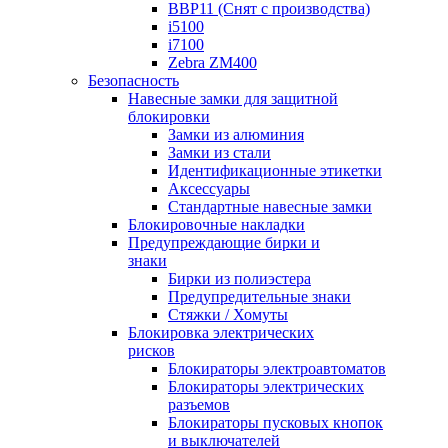
BBP11 (Снят с производства)
i5100
i7100
Zebra ZM400
Безопасность
Навесные замки для защитной
блокировки
Замки из алюминия
Замки из стали
Идентификационные этикетки
Аксессуары
Стандартные навесные замки
Блокировочные накладки
Предупреждающие бирки и
знаки
Бирки из полиэстера
Предупредительные знаки
Стяжки / Хомуты
Блокировка электрических
рисков
Блокираторы электроавтоматов
Блокираторы электрических
разъемов
Блокираторы пусковых кнопок
и выключателей