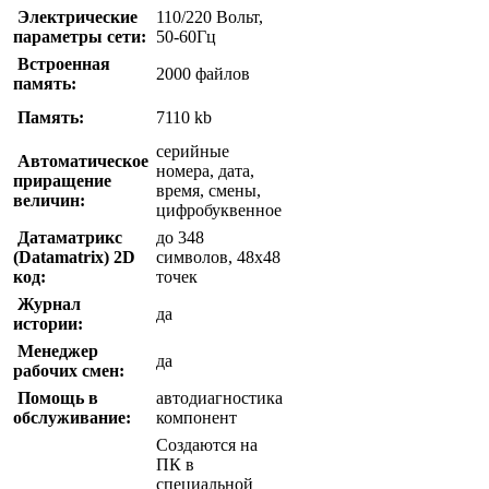
Электрические
110/220 Вольт,
параметры сети:
50-60Гц
Встроенная
2000 файлов
память:
Память:
7110 kb
серийные
Автоматическое
номера, дата,
приращение
время, смены,
величин:
цифробуквенное
Датаматрикс
до 348
(Datamatrix) 2D
символов, 48х48
код:
точек
Журнал
да
истории:
Менеджер
да
рабочих смен:
Помощь в
автодиагностика
обслуживание:
компонент
Создаются на
ПК в
специальной