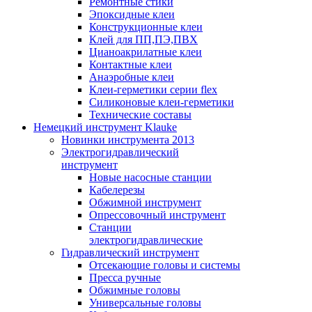
Ремонтные стики
Эпоксидные клеи
Конструкционные клеи
Клей для ПП,ПЭ,ПВХ
Цианоакрилатные клеи
Контактные клеи
Анаэробные клеи
Клеи-герметики серии flex
Силиконовые клеи-герметики
Технические составы
Немецкий инструмент Klauke
Новинки инструмента 2013
Электрогидравлический
инструмент
Новые насосные станции
Кабелерезы
Обжимной инструмент
Опрессовочный инструмент
Станции
электрогидравлические
Гидравлический инструмент
Отсекающие головы и системы
Пресса ручные
Обжимные головы
Универсальные головы