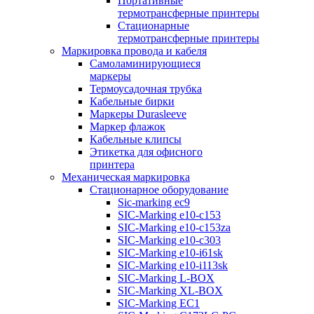
Портативные
термотрансферные принтеры
Стационарные
термотрансферные принтеры
Маркировка провода и кабеля
Самоламинирующиеся
маркеры
Термоусадочная трубка
Кабельные бирки
Маркеры Durasleeve
Маркер флажок
Кабельные клипсы
Этикетка для офисного
принтера
Механическая маркировка
Стационарное оборудование
Sic-marking ec9
SIC-Marking e10-c153
SIC-Marking e10-c153za
SIC-Marking e10-c303
SIC-Marking e10-i61sk
SIC-Marking e10-i113sk
SIC-Marking L-BOX
SIC-Marking XL-BOX
SIC-Marking EC1