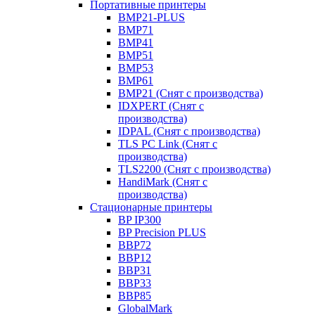
Портативные принтеры
BMP21-PLUS
BMP71
BMP41
BMP51
BMP53
BMP61
BMP21 (Снят с производства)
IDXPERT (Снят с
производства)
IDPAL (Снят с производства)
TLS PC Link (Снят с
производства)
TLS2200 (Снят с производства)
HandiMark (Снят с
производства)
Стационарные принтеры
BP IP300
BP Precision PLUS
BBP72
BBP12
BBP31
BBP33
BBP85
GlobalMark