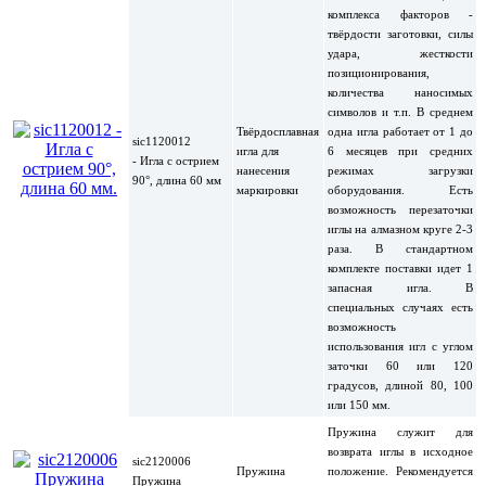
комплекса факторов -
твёрдости заготовки, силы
удара, жесткости
позиционирования,
количества наносимых
символов и т.п. В среднем
Твёрдосплавная
одна игла работает от 1 до
sic1120012
игла для
6 месяцев при средних
- Игла с острием
нанесения
режимах загрузки
90°, длина 60 мм
маркировки
оборудования. Есть
возможность перезаточки
иглы на алмазном круге 2-3
раза. В стандартном
комплекте поставки идет 1
запасная игла. В
специальных случаях есть
возможность
использования игл с углом
заточки 60 или 120
градусов, длиной 80, 100
или 150 мм.
Пружина служит для
возврата иглы в исходное
sic2120006
Пружина
положение. Рекомендуется
Пружина