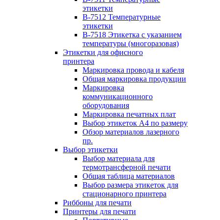
этикетки
B-7512 Температурные
этикетки
B-7518 Этикетка с указанием
температуры (многоразовая)
Этикетки для офисного
принтера
Маркировка провода и кабеля
Общая маркировка продукции
Маркировка
коммуникационного
оборудования
Маркировка печатных плат
Выбор этикеток А4 по размеру
Обзор материалов лазерного
пр.
Выбор этикетки
Выбор материала для
термотрансферной печати
Общая таблица материалов
Выбор размера этикеток для
стационарного принтера
Риббоны для печати
Принтеры для печати