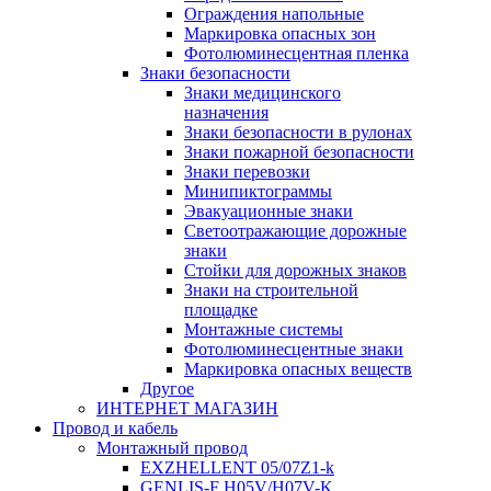
Ограждения напольные
Маркировка опасных зон
Фотолюминесцентная пленка
Знаки безопасности
Знаки медицинского
назначения
Знаки безопасности в рулонах
Знаки пожарной безопасности
Знаки перевозки
Минипиктограммы
Эвакуационные знаки
Светоотражающие дорожные
знаки
Стойки для дорожных знаков
Знаки на строительной
площадке
Монтажные системы
Фотолюминесцентные знаки
Маркировка опасных веществ
Другое
ИНТЕРНЕТ МАГАЗИН
Провод и кабель
Монтажный провод
EXZHELLENT 05/07Z1-k
GENLIS-F Н05V/H07V-K