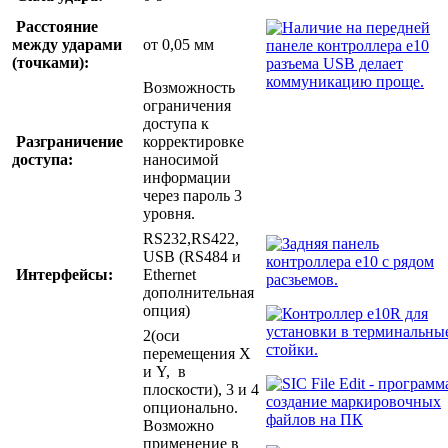
Расстояние
между ударами
от 0,05 мм
(точками):
Возможность
ограничения
доступа к
Разграничение
корректировке
доступа:
наносимой
информации
через пароль 3
уровня.
RS232,RS422,
USB (RS484 и
Интерфейсы:
Ethernet
дополнительная
опция)
2(оси
перемещения X
и Y, в
плоскости), 3 и 4
опционально.
Возможно
применение в