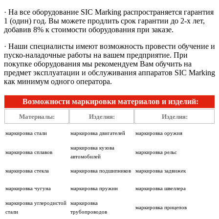
· На все оборудование SIC Marking распространяется гарантия
1 (один) год. Вы можете продлить срок гарантии до 2-х лет,
добавив 8% к стоимости оборудования при заказе.
· Наши специалисты имеют возможность провести обучение и
пуско-наладочные работы на вашем предприятие. При
покупке оборудования мы рекомендуем Вам обучить на
предмет эксплуатации и обслуживания аппаратов SIC Marking
как минимум одного оператора.
Возможности маркировки материалов и изделий:
Материалы:
Изделия:
Изделия:
маркировка стали
маркировка двигателей
маркировка оружия
маркировка кузова
маркировка сплавов
маркировка рельс
автомобилей
маркировка стекла
маркировка подшипников
маркировка задвижек
маркировка чугуна
маркировка пружин
маркировка швеллера
маркировка углеродистой
маркировка
маркировка прицепов
стали
трубопроводов