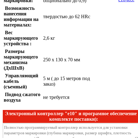
маркировки:
опционально до 0,9)
Возможность
нанесения
твердостью до 62 HRc
информации на
материалах:
Вес
маркирующего
2,6 кг
устройства :
Размеры
маркирующего
250 х 130 х 70 мм
механизма
(ДхШхВ)
Управляющий
5 м ( до 15 метров под
кабель
заказ)
(съемный)
Подвод сжатого
не требуется
воздуха
Электронный контроллер "e10" и програмное обеспечение
комплекте поставки):
Полностью программируемый контроллер используется для установки
параметров маркировки (глубина маркировки, размер шрифта, плотность