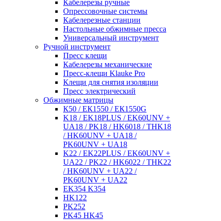
Кабелерезы ручные
Опрессовочные системы
Кабелерезные станции
Настольные обжимные пресса
Универсальный инструмент
Ручной инструмент
Пресс клещи
Кабелерезы механические
Пресс-клещи Klauke Pro
Клещи для снятия изоляции
Пресс электрический
Обжимные матрицы
К50 / ЕК1550 / ЕК1550G
K18 / EK18PLUS / EK60UNV +
UA18 / PK18 / HK6018 / THK18
/ HK60UNV + UA18 /
PK60UNV + UA18
K22 / EK22PLUS / EK60UNV +
UA22 / PK22 / HK6022 / THK22
/ HK60UNV + UA22 /
PK60UNV + UA22
EK354 K354
HK122
PK252
PK45 HK45