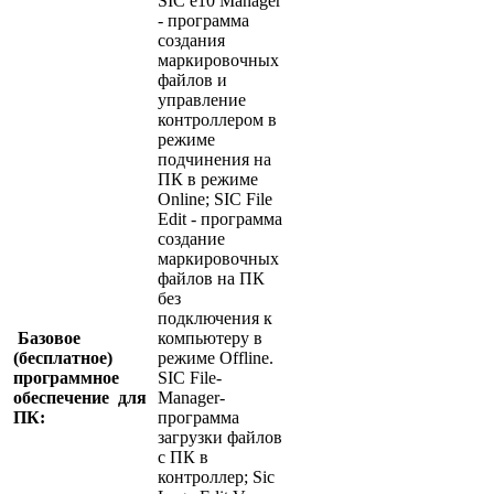
SIC e10 Manager
- программа
создания
маркировочных
файлов и
управление
контроллером в
режиме
подчинения на
ПК в режиме
Online; SIC File
Edit - программа
создание
маркировочных
файлов на ПК
без
подключения к
Базовое
компьютеру в
(бесплатное)
режиме Offline.
программное
SIC File-
обеспечение для
Manager-
ПК:
программа
загрузки файлов
с ПК в
контроллер; Sic