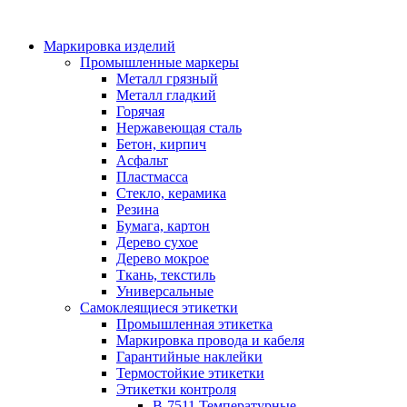
Маркировка изделий
Промышленные маркеры
Металл грязный
Металл гладкий
Горячая
Нержавеющая сталь
Бетон, кирпич
Асфальт
Пластмасса
Стекло, керамика
Резина
Бумага, картон
Дерево сухое
Дерево мокрое
Ткань, текстиль
Универсальные
Самоклеящиеся этикетки
Промышленная этикетка
Маркировка провода и кабеля
Гарантийные наклейки
Термостойкие этикетки
Этикетки контроля
B-7511 Температурные