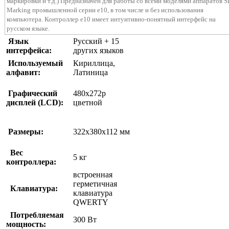
маркировки и т.д.) Предназначен для работы со всеми моделями аппаратов S
Marking промышленной серии e10, в том числе и без использования
компьютера. Контроллер e10 имеет интуитивно-понятный интерфейс на
русском языке.
Язык
Русский + 15
интерфейса:
других языков
Используемый
Кириллица,
алфавит:
Латиница
Графический
480x272p
дисплей (LCD):
цветной
Размеры:
322x380x112 мм
Вес
5 кг
контроллера:
встроенная
герметичная
Клавиатура:
клавиатура
QWERTY
Потребляемая
300 Вт
мощность: