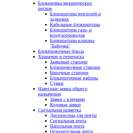
Блокировка механических
рисков
Блокираторы вентилей и
задвижек
Кабельные блокираторы
Блокираторы газо- и
воздухопроводов
Блокираторы клапана
"Бабочка"
Блокировочные боксы
Хранение и переноска
Замковые станции
Блокировочные станции
Бирочные станции
Блокираторные наборы
Сумки
Навесные замки общего
назначения
Замки с ключами
Кодовые замки
Сигнальная разметка
Диспенсеры для ленты
Сигнальная лента
Напольная лента
Оградительная лента