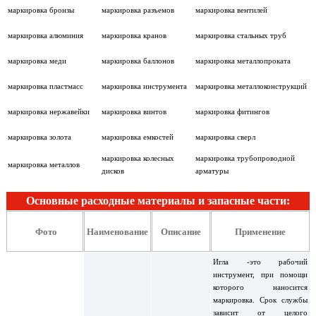
маркировка бронзы
маркировка разъемов
маркировка вентилей
маркировка алюминия
маркировка кранов
маркировка стальных труб
маркировка меди
маркировка баллонов
маркировка металлопроката
маркировка пластмасс
маркировка инструмента
маркировка металлоконструкций
маркировка нержавейки
маркировка винтов
маркировка фитингов
маркировка золота
маркировка емкостей
маркировка сверл
маркировка колесных
маркировка трубопроводной
маркировка металлов
дисков
арматуры
Основные расходные материалы и запасные части:
Фото
Наименование
Описание
Применение
Игла -это рабочий
инструмент, при помощи
которого наносится
маркировка. Срок службы
зависит от целого