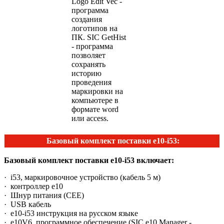
Logo Edit Vec -
программа
создания
логотипов на
ПК. SIC GetHist
- программа
позволяет
сохранять
историю
проведения
маркировки на
компьютере в
формате word
или access.
Базовый комплект поставки e10-i53:
Базовый комплект поставки e10-i53 включает:
· i53, маркировочное устройство (кабель 5 м)
· контроллер e10
· Шнур питания (СЕЕ)
· USB кабель
· е10-i53 инструкция на русском языке
· e10V6, программное обеспечение (SIC e10 Manager -