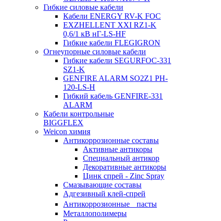
Гибкие силовые кабели
Кабели ENERGY RV-K FOC
EXZHELLENT XXI RZ1-K
0,6/1 кВ нГ-LS-HF
Гибкие кабели FLEGIGRON
Огнеупорные силовые кабели
Гибкие кабели SEGURFOC-331
SZ1-K
GENFIRE ALARM SO2Z1 PH-
120-LS-H
Гибкий кабель GENFIRE-331
ALARM
Кабели контрольные
BIGGFLEX
Weicon химия
Антикоррозионные составы
Активные антикоры
Специальный антикор
Декоративные антикоры
Цинк спрей - Zinc Spray
Смазывающие составы
Адгезивный клей-спрей
Антикоррозионные пасты
Металлополимеры