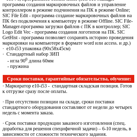
программа создания маркировочных файлов и управление
контроллером в режиме подчинения на ПК в режиме Online;
SIC File Edit - программа создание маркировочных файлов на
ПК без подключения к компьютеру в режиме Offline. SIC File-
Manager-программа загрузки файлов с ПК в контроллер; SIC
Logo Edit Vec - программа создания логотипов на ПК. SIC
GetHist - программа позволяет сохранять историю проведения
маркировки на компьютере в формате word или access. и др.)
· е10-i53 упаковка (90х58х45см)
· Стандартный набор ЗИП
0
- игла 90
длина 60мм
- пружина
Сроки поставки, гарантийные обязательства, обучение:
· Маркиратор e10-i53 - cтандартная складская позиция. Готов
к отгрузке сразу после оплаты.
· При отсутствии позиции на складе, сроки поставки
стандартного оборудования составляют от недели до четырех
недель с момента заказа.
· Срок поставки продукции заказного изготовления (спец.
доработка для решения специфичной задачи) – 6-10 недель, в
зависимости от сложности технического задания.