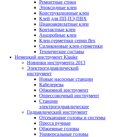
Ремонтные стики
Эпоксидные клеи
Конструкционные клеи
Клей для ПП,ПЭ,ПВХ
Цианоакрилатные клеи
Контактные клеи
Анаэробные клеи
Клеи-герметики серии flex
Силиконовые клеи-герметики
Технические составы
Немецкий инструмент Klauke
Новинки инструмента 2013
Электрогидравлический
инструмент
Новые насосные станции
Кабелерезы
Обжимной инструмент
Опрессовочный инструмент
Станции
электрогидравлические
Гидравлический инструмент
Отсекающие головы и системы
Пресса ручные
Обжимные головы
Универсальные головы