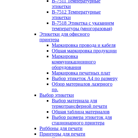
B-7511 Температурные
этикетки
B-7512 Температурные
этикетки
B-7518 Этикетка с указанием
температуры (многоразовая)
Этикетки для офисного
принтера
Маркировка провода и кабеля
Общая маркировка продукции
Маркировка
коммуникационного
оборудования
Маркировка печатных плат
Выбор этикеток А4 по размеру
Обзор материалов лазерного
пр.
Выбор этикетки
Выбор материала для
термотрансферной печати
Общая таблица материалов
Выбор размера этикеток для
стационарного принтера
Риббоны для печати
Принтеры для печати