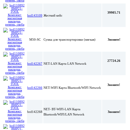
39905.71
brd143109
Жесткий кейс
M50
-
SC
Сумка для транспортировки (мягкая)
Звоните!
27724.26
brd142267
NET-LAN Карта LAN Network
Звоните!
brd142266
NET-WIFI Карта Bluetooth/WIFI Network
NET- BT-WIFI-LAN Карта
brd142268
Звоните!
Bluetooth/WIFI/LAN Network