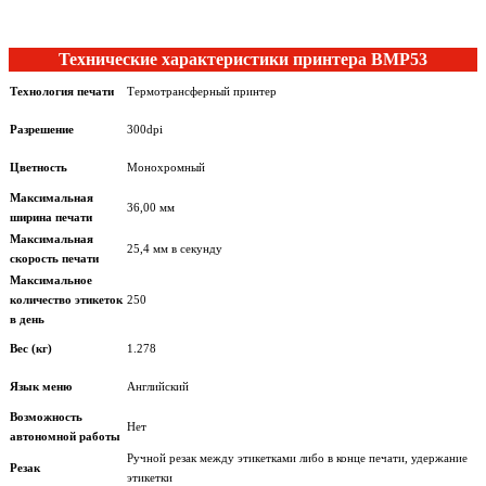
Технические характеристики принтера BMP53
Технология печати
Термотрансферный принтер
Разрешение
300dpi
Цветность
Монохромный
Максимальная
36,00 мм
ширина печати
Максимальная
25,4 мм в секунду
скорость печати
Максимальное
количество этикеток
250
в день
Вес (кг)
1.278
Язык меню
Английский
Возможность
Нет
автономной работы
Ручной резак между этикетками либо в конце печати, удержание
Резак
этикетки