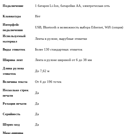
Подключение
1 батарея Li-Ion, батарейки AA, электрическая сеть
Клавиатура
Нет
Интерфейс
USB, Bluetooth и возможность выбора Ethernet, WiFi (опция)
подключения
Используемый
Ленты в рулоне, вырубные этикетки
материал
Виды этикеток
Более 130 стандартных этикеток
Ширина лент
Лента в рулоне шириной от 6 дo 38 мм
Длина рулона
До 7,62 м
этикеток
Величина текста
От 4 до 196 точек
Несколько строк
Да
печати
Ротация печати
Да
Серийность
Да
Штрих-код
Да
Макс.ширина