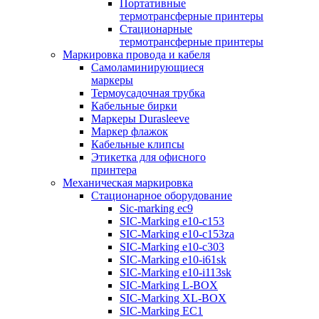
Портативные
термотрансферные принтеры
Стационарные
термотрансферные принтеры
Маркировка провода и кабеля
Самоламинирующиеся
маркеры
Термоусадочная трубка
Кабельные бирки
Маркеры Durasleeve
Маркер флажок
Кабельные клипсы
Этикетка для офисного
принтера
Механическая маркировка
Стационарное оборудование
Sic-marking ec9
SIC-Marking e10-c153
SIC-Marking e10-c153za
SIC-Marking e10-c303
SIC-Marking e10-i61sk
SIC-Marking e10-i113sk
SIC-Marking L-BOX
SIC-Marking XL-BOX
SIC-Marking EC1