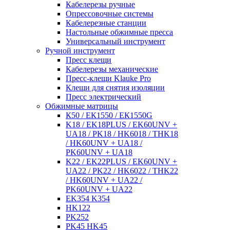
Кабелерезы ручные
Опрессовочные системы
Кабелерезные станции
Настольные обжимные пресса
Универсальный инструмент
Ручной инструмент
Пресс клещи
Кабелерезы механические
Пресс-клещи Klauke Pro
Клещи для снятия изоляции
Пресс электрический
Обжимные матрицы
К50 / ЕК1550 / ЕК1550G
K18 / EK18PLUS / EK60UNV +
UA18 / PK18 / HK6018 / THK18
/ HK60UNV + UA18 /
PK60UNV + UA18
K22 / EK22PLUS / EK60UNV +
UA22 / PK22 / HK6022 / THK22
/ HK60UNV + UA22 /
PK60UNV + UA22
EK354 K354
HK122
PK252
PK45 HK45