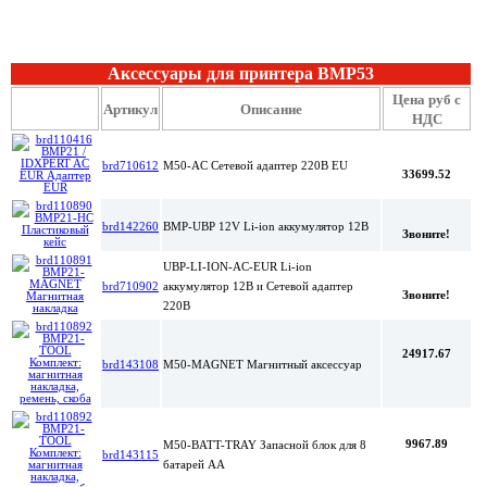
Аксессуары для принтера BMP53
Цена руб с
Артикул
Описание
НДС
brd710612
M50-AC Сетевой адаптер 220В EU
33699.52
brd142260
BMP-UBP 12V Li-ion аккумулятор 12В
Звоните!
UBP-LI-ION-AC-EUR Li-ion
brd710902
аккумулятор 12В и Сетевой адаптер
Звоните!
220В
24917.67
brd143108
M50-MAGNET Магнитный аксессуар
9967.89
M50-BATT-TRAY Запасной блок для 8
brd143115
батарей АА