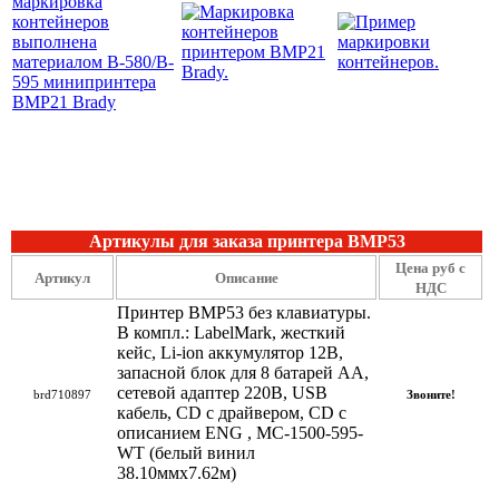
Артикулы для заказа принтера BMP53
Цена руб с
Артикул
Описание
НДС
Принтер BMP53 без клавиатуры.
В компл.: LabelMark, жесткий
кейс, Li-ion аккумулятор 12В,
запасной блок для 8 батарей АА,
сетевой адаптер 220В, USB
brd710897
Звоните!
кабель, CD с драйвером, CD с
описанием ENG , MС-1500-595-
WT (белый винил
38.10ммх7.62м)