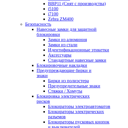
BBP11 (Снят с производства)
i5100
i7100
Zebra ZM400
Безопасность
Навесные замки для защитной
блокировки
Замки из алюминия
Замки из стали
Идентификационные этикетки
Аксессуары
Стандартные навесные замки
Блокировочные накладки
Предупреждающие бирки и
знаки
Бирки из полиэстера
Предупредительные знаки
Стяжки / Хомуты
Блокировка электрических
рисков
Блокираторы электроавтоматов
Блокираторы электрических
разъемов
Блокираторы пусковых кнопок
и выключателей