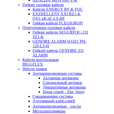
GENLIS-F Н05V/H07V-K
Гибкие силовые кабели
Кабели ENERGY RV-K FOC
EXZHELLENT XXI RZ1-K
0,6/1 кВ нГ-LS-HF
Гибкие кабели FLEGIGRON
Огнеупорные силовые кабели
Гибкие кабели SEGURFOC-331
SZ1-K
GENFIRE ALARM SO2Z1 PH-
120-LS-H
Гибкий кабель GENFIRE-331
ALARM
Кабели контрольные
BIGGFLEX
Weicon химия
Антикоррозионные составы
Активные антикоры
Специальный антикор
Декоративные антикоры
Цинк спрей - Zinc Spray
Смазывающие составы
Адгезивный клей-спрей
Антикоррозионные пасты
Металлополимеры