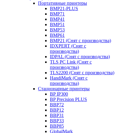
Портативные принтеры
BMP21-PLUS
BMP71
BMP41
BMP51
BMP53
BMP61
BMP21 (Снят с производства)
IDXPERT (Снят с
производства)
IDPAL (Снят с производства)
TLS PC Link (Снят с
производства)
TLS2200 (Снят с производства)
HandiMark (Снят с
производства)
Стационарные принтеры
BP IP300
BP Precision PLUS
BBP72
BBP12
BBP31
BBP33
BBP85
GlobalMark