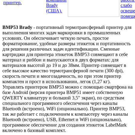
BMP53 Brady
- портативный термотрансферный принтер для
выполнения многих задач маркировки в промышленных
условиях. Он обеспечивает четкую печать, простое
форматирование, удобные размеры этикеток и портативность
для решения различных задач идентификации. Сменные
картриджи для принтера этикеток BMP53 совмещают в себе
материал и риббон и выпускаются в двух форматах: для
материалов высотой до 19 и до 38мм. Принтер совмещает в
себе высокое качество термотрансферной печати (300 dpi),
скорость печати и многозадачность, но при этом принтер
компактен и прост в использовании, легок (1,27 кг).
Управлять принтером BMР53 можно с помощью смартфона на
базе Android (версия принтера BMP51 имеет собственную
QWERTY клавиатуру и большой 3,5" экран), по средствам
специального программного обеспечения через каналы
Bluetooth (встроено), WiFi (опционально). Принтер BMP53,
так же работает с подключением к компьютеру через каналы
Bluetooth (встроено), USB, Ethernet и WiFi (опционально),
программное обеспечение для создания этикеток LabelMark
включено в базовый комплект.