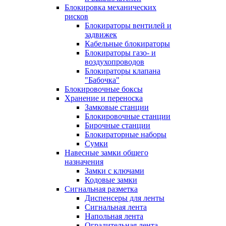
Блокировка механических
рисков
Блокираторы вентилей и
задвижек
Кабельные блокираторы
Блокираторы газо- и
воздухопроводов
Блокираторы клапана
"Бабочка"
Блокировочные боксы
Хранение и переноска
Замковые станции
Блокировочные станции
Бирочные станции
Блокираторные наборы
Сумки
Навесные замки общего
назначения
Замки с ключами
Кодовые замки
Сигнальная разметка
Диспенсеры для ленты
Сигнальная лента
Напольная лента
Оградительная лента