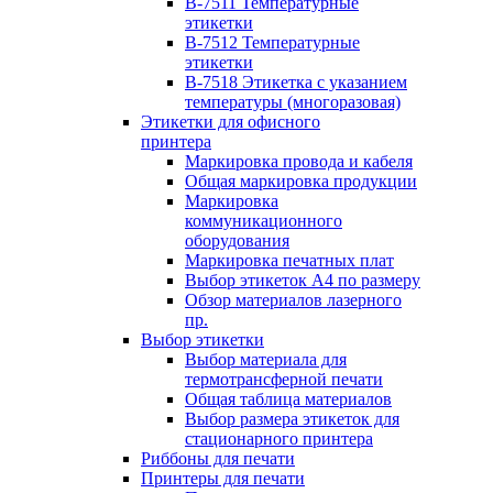
B-7511 Температурные
этикетки
B-7512 Температурные
этикетки
B-7518 Этикетка с указанием
температуры (многоразовая)
Этикетки для офисного
принтера
Маркировка провода и кабеля
Общая маркировка продукции
Маркировка
коммуникационного
оборудования
Маркировка печатных плат
Выбор этикеток А4 по размеру
Обзор материалов лазерного
пр.
Выбор этикетки
Выбор материала для
термотрансферной печати
Общая таблица материалов
Выбор размера этикеток для
стационарного принтера
Риббоны для печати
Принтеры для печати