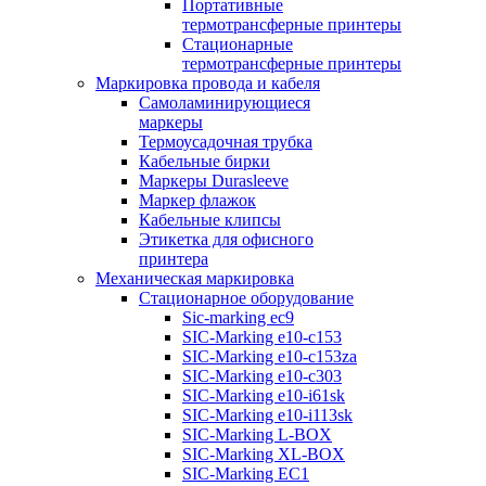
Портативные
термотрансферные принтеры
Стационарные
термотрансферные принтеры
Маркировка провода и кабеля
Самоламинирующиеся
маркеры
Термоусадочная трубка
Кабельные бирки
Маркеры Durasleeve
Маркер флажок
Кабельные клипсы
Этикетка для офисного
принтера
Механическая маркировка
Стационарное оборудование
Sic-marking ec9
SIC-Marking e10-c153
SIC-Marking e10-c153za
SIC-Marking e10-c303
SIC-Marking e10-i61sk
SIC-Marking e10-i113sk
SIC-Marking L-BOX
SIC-Marking XL-BOX
SIC-Marking EC1