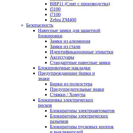
BBP11 (Снят с производства)
i5100
i7100
Zebra ZM400
Безопасность
Навесные замки для защитной
блокировки
Замки из алюминия
Замки из стали
Идентификационные этикетки
Аксессуары
Стандартные навесные замки
Блокировочные накладки
Предупреждающие бирки и
знаки
Бирки из полиэстера
Предупредительные знаки
Стяжки / Хомуты
Блокировка электрических
рисков
Блокираторы электроавтоматов
Блокираторы электрических
разъемов
Блокираторы пусковых кнопок
и выключателей