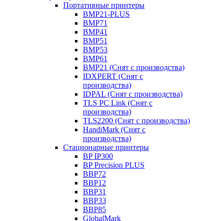
Портативные принтеры
BMP21-PLUS
BMP71
BMP41
BMP51
BMP53
BMP61
BMP21 (Снят с производства)
IDXPERT (Снят с
производства)
IDPAL (Снят с производства)
TLS PC Link (Снят с
производства)
TLS2200 (Снят с производства)
HandiMark (Снят с
производства)
Стационарные принтеры
BP IP300
BP Precision PLUS
BBP72
BBP12
BBP31
BBP33
BBP85
GlobalMark