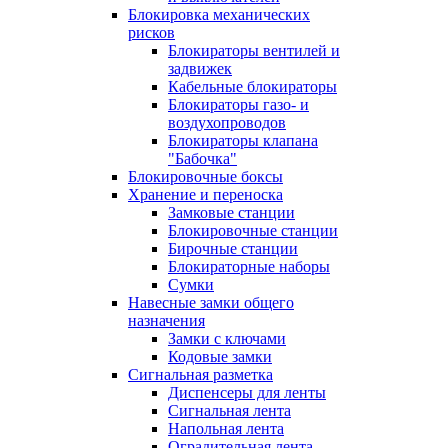
Блокировка механических
рисков
Блокираторы вентилей и
задвижек
Кабельные блокираторы
Блокираторы газо- и
воздухопроводов
Блокираторы клапана
"Бабочка"
Блокировочные боксы
Хранение и переноска
Замковые станции
Блокировочные станции
Бирочные станции
Блокираторные наборы
Сумки
Навесные замки общего
назначения
Замки с ключами
Кодовые замки
Сигнальная разметка
Диспенсеры для ленты
Сигнальная лента
Напольная лента
Оградительная лента