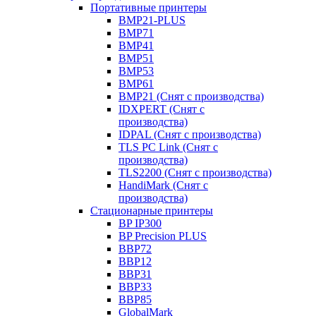
Портативные принтеры
BMP21-PLUS
BMP71
BMP41
BMP51
BMP53
BMP61
BMP21 (Снят с производства)
IDXPERT (Снят с
производства)
IDPAL (Снят с производства)
TLS PC Link (Снят с
производства)
TLS2200 (Снят с производства)
HandiMark (Снят с
производства)
Стационарные принтеры
BP IP300
BP Precision PLUS
BBP72
BBP12
BBP31
BBP33
BBP85
GlobalMark