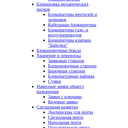
Блокировка механических
рисков
Блокираторы вентилей и
задвижек
Кабельные блокираторы
Блокираторы газо- и
воздухопроводов
Блокираторы клапана
"Бабочка"
Блокировочные боксы
Хранение и переноска
Замковые станции
Блокировочные станции
Бирочные станции
Блокираторные наборы
Сумки
Навесные замки общего
назначения
Замки с ключами
Кодовые замки
Сигнальная разметка
Диспенсеры для ленты
Сигнальная лента
Напольная лента
Оградительная лента