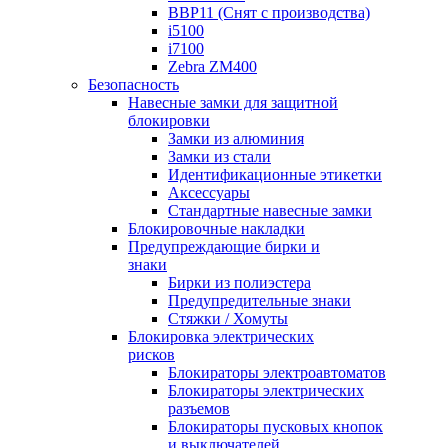
BBP11 (Снят с производства)
i5100
i7100
Zebra ZM400
Безопасность
Навесные замки для защитной
блокировки
Замки из алюминия
Замки из стали
Идентификационные этикетки
Аксессуары
Стандартные навесные замки
Блокировочные накладки
Предупреждающие бирки и
знаки
Бирки из полиэстера
Предупредительные знаки
Стяжки / Хомуты
Блокировка электрических
рисков
Блокираторы электроавтоматов
Блокираторы электрических
разъемов
Блокираторы пусковых кнопок
и выключателей