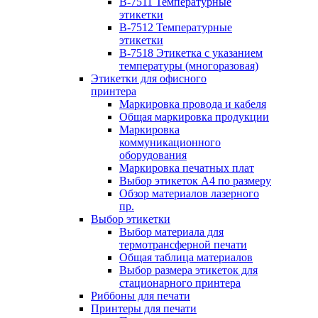
B-7511 Температурные
этикетки
B-7512 Температурные
этикетки
B-7518 Этикетка с указанием
температуры (многоразовая)
Этикетки для офисного
принтера
Маркировка провода и кабеля
Общая маркировка продукции
Маркировка
коммуникационного
оборудования
Маркировка печатных плат
Выбор этикеток А4 по размеру
Обзор материалов лазерного
пр.
Выбор этикетки
Выбор материала для
термотрансферной печати
Общая таблица материалов
Выбор размера этикеток для
стационарного принтера
Риббоны для печати
Принтеры для печати