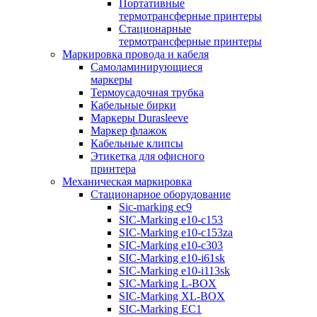
Портативные
термотрансферные принтеры
Стационарные
термотрансферные принтеры
Маркировка провода и кабеля
Самоламинирующиеся
маркеры
Термоусадочная трубка
Кабельные бирки
Маркеры Durasleeve
Маркер флажок
Кабельные клипсы
Этикетка для офисного
принтера
Механическая маркировка
Стационарное оборудование
Sic-marking ec9
SIC-Marking e10-c153
SIC-Marking e10-c153za
SIC-Marking e10-c303
SIC-Marking e10-i61sk
SIC-Marking e10-i113sk
SIC-Marking L-BOX
SIC-Marking XL-BOX
SIC-Marking EC1