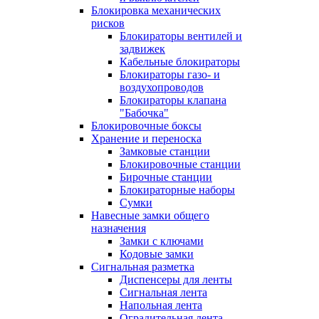
Блокировка механических
рисков
Блокираторы вентилей и
задвижек
Кабельные блокираторы
Блокираторы газо- и
воздухопроводов
Блокираторы клапана
"Бабочка"
Блокировочные боксы
Хранение и переноска
Замковые станции
Блокировочные станции
Бирочные станции
Блокираторные наборы
Сумки
Навесные замки общего
назначения
Замки с ключами
Кодовые замки
Сигнальная разметка
Диспенсеры для ленты
Сигнальная лента
Напольная лента
Оградительная лента