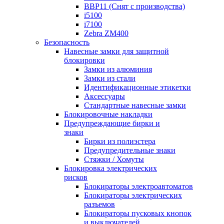
BBP11 (Снят с производства)
i5100
i7100
Zebra ZM400
Безопасность
Навесные замки для защитной
блокировки
Замки из алюминия
Замки из стали
Идентификационные этикетки
Аксессуары
Стандартные навесные замки
Блокировочные накладки
Предупреждающие бирки и
знаки
Бирки из полиэстера
Предупредительные знаки
Стяжки / Хомуты
Блокировка электрических
рисков
Блокираторы электроавтоматов
Блокираторы электрических
разъемов
Блокираторы пусковых кнопок
и выключателей