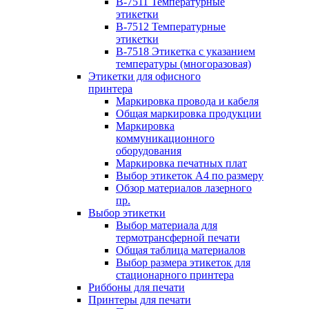
B-7511 Температурные
этикетки
B-7512 Температурные
этикетки
B-7518 Этикетка с указанием
температуры (многоразовая)
Этикетки для офисного
принтера
Маркировка провода и кабеля
Общая маркировка продукции
Маркировка
коммуникационного
оборудования
Маркировка печатных плат
Выбор этикеток А4 по размеру
Обзор материалов лазерного
пр.
Выбор этикетки
Выбор материала для
термотрансферной печати
Общая таблица материалов
Выбор размера этикеток для
стационарного принтера
Риббоны для печати
Принтеры для печати