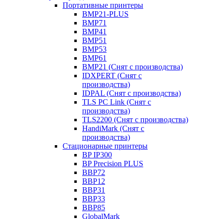
Портативные принтеры
BMP21-PLUS
BMP71
BMP41
BMP51
BMP53
BMP61
BMP21 (Снят с производства)
IDXPERT (Снят с
производства)
IDPAL (Снят с производства)
TLS PC Link (Снят с
производства)
TLS2200 (Снят с производства)
HandiMark (Снят с
производства)
Стационарные принтеры
BP IP300
BP Precision PLUS
BBP72
BBP12
BBP31
BBP33
BBP85
GlobalMark