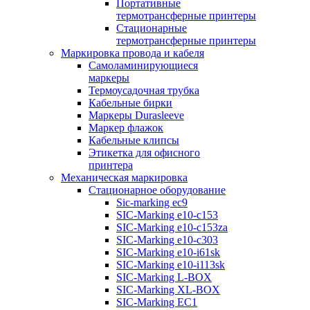
Портативные
термотрансферные принтеры
Стационарные
термотрансферные принтеры
Маркировка провода и кабеля
Самоламинирующиеся
маркеры
Термоусадочная трубка
Кабельные бирки
Маркеры Durasleeve
Маркер флажок
Кабельные клипсы
Этикетка для офисного
принтера
Механическая маркировка
Стационарное оборудование
Sic-marking ec9
SIC-Marking e10-c153
SIC-Marking e10-c153za
SIC-Marking e10-c303
SIC-Marking e10-i61sk
SIC-Marking e10-i113sk
SIC-Marking L-BOX
SIC-Marking XL-BOX
SIC-Marking EC1