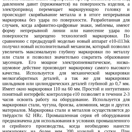
давлением давит (прижимается) на поверхность изделия, а
электропривод перемещает маркирующую головку и
происходит скорябывание металла и в итоге непрерывная
маркировка без удара по поверхности. Разработанная для
случаев, когда алфавитно-цифровые знаки, эмблемы, имеют
форму непрерывной линии или нанесение удара по
поверхности запрещено технологией маркировки. По
сравнению с предыдущей моделью новый аппарат e10-i113sk
получил новый исполнительный механизм, который позволил
увеличить максимальную глубину маркировки по металлу
или стали и позволил значительно сократить образование
заусенцев. Его мощное электропневматическое, низко-
шумовое действие производит маркировку самого высокого
качества. Используется для механической маркировки
мелкогабаритных деталей, а так же для маркировки
шильдиков или цилиндрических деталей глубиной до 0,7 мм.
Имеет окно маркировки 110 на 60 мм. Простой и интуитивно
понятный интерфейс контроллера e10 позволяет в течении 2-3
часов освоить работу на оборудование. Используется для
маркировки стали, чугуна, бронзы, алюминия, меди и других
материалов. Маркировка стали и металлов осуществляется до
твёрдости 62 HRc. Промышленная серия e8 оборудования
предназначена для использования в условиях промышленного
и серийного производства, когда необходимо нанести
маркировку на более чем 200 изделий в сутки. При