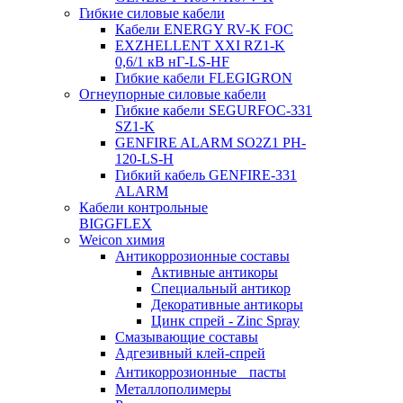
Гибкие силовые кабели
Кабели ENERGY RV-K FOC
EXZHELLENT XXI RZ1-K
0,6/1 кВ нГ-LS-HF
Гибкие кабели FLEGIGRON
Огнеупорные силовые кабели
Гибкие кабели SEGURFOC-331
SZ1-K
GENFIRE ALARM SO2Z1 PH-
120-LS-H
Гибкий кабель GENFIRE-331
ALARM
Кабели контрольные
BIGGFLEX
Weicon химия
Антикоррозионные составы
Активные антикоры
Специальный антикор
Декоративные антикоры
Цинк спрей - Zinc Spray
Смазывающие составы
Адгезивный клей-спрей
Антикоррозионные пасты
Металлополимеры