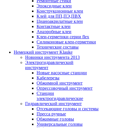
Ремонтные стики
Эпоксидные клеи
Конструкционные клеи
Клей для ПП,ПЭ,ПВХ
Цианоакрилатные клеи
Контактные клеи
Анаэробные клеи
Клеи-герметики серии flex
Силиконовые клеи-герметики
Технические составы
Немецкий инструмент Klauke
Новинки инструмента 2013
Электрогидравлический
инструмент
Новые насосные станции
Кабелерезы
Обжимной инструмент
Опрессовочный инструмент
Станции
электрогидравлические
Гидравлический инструмент
Отсекающие головы и системы
Пресса ручные
Обжимные головы
Универсальные головы