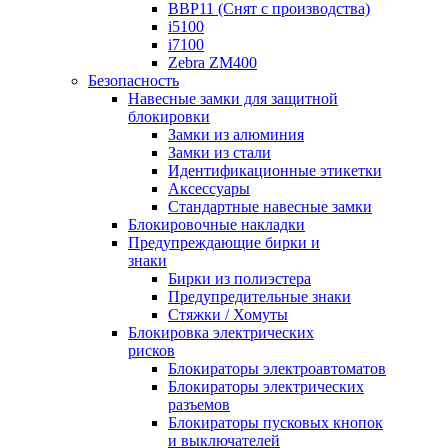
BBP11 (Снят с производства)
i5100
i7100
Zebra ZM400
Безопасность
Навесные замки для защитной
блокировки
Замки из алюминия
Замки из стали
Идентификационные этикетки
Аксессуары
Стандартные навесные замки
Блокировочные накладки
Предупреждающие бирки и
знаки
Бирки из полиэстера
Предупредительные знаки
Стяжки / Хомуты
Блокировка электрических
рисков
Блокираторы электроавтоматов
Блокираторы электрических
разъемов
Блокираторы пусковых кнопок
и выключателей