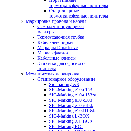
Портативные
термотрансферные принтеры
Стационарные
термотрансферные принтеры
Маркировка провода и кабеля
Самоламинирующиеся
маркеры
Термоусадочная трубка
Кабельные бирки
Маркеры Durasleeve
Маркер флажок
Кабельные клипсы
Этикетка для офисного
принтера
Механическая маркировка
Стационарное оборудование
Sic-marking ec9
SIC-Marking e10-c153
SIC-Marking e10-c153za
SIC-Marking e10-c303
SIC-Marking e10-i61sk
SIC-Marking e10-i113sk
SIC-Marking L-BOX
SIC-Marking XL-BOX
SIC-Marking EC1