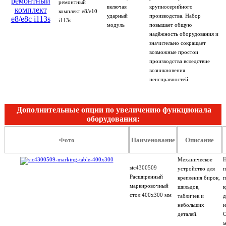
ремонтный
включая
крупносерийного
комплект e8/e10
ударный
производства. Набор
i113s
модуль
повышает общую
надёжность оборудования и
значительно сокращает
возможные простои
производства вследствие
возникновения
неисправностей.
Дополнительные опции по увеличению функционала
оборудования:
Фото
Наименование
Описание
Механическое
Н
sic4300509
устройство для
п
Расширенный
крепления бирок,
п
маркировочный
шильдов,
к
стол 400x300 мм
табличек и
д
небольших
н
деталей.
О
м