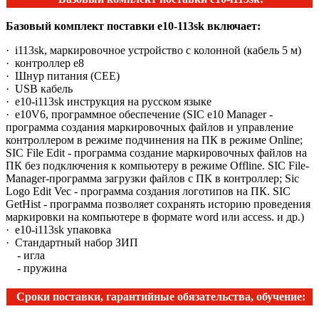
Базовый комплект поставки e10-113sk включает:
· i113sk, маркировочное устройство с колонной (кабель 5 м)
· контроллер e8
· Шнур питания (СЕЕ)
· USB кабель
· е10-i113sk инструкция на русском языке
· e10V6, программное обеспечение (SIC e10 Manager -
программа создания маркировочных файлов и управление
контроллером в режиме подчинения на ПК в режиме Online;
SIC File Edit - программа создание маркировочных файлов на
ПК без подключения к компьютеру в режиме Offline. SIC File-
Manager-программа загрузки файлов с ПК в контроллер; Sic
Logo Edit Vec - программа создания логотипов на ПК. SIC
GetHist - программа позволяет сохранять историю проведения
маркировки на компьютере в формате word или access. и др.)
· е10-i113sk упаковка
· Стандартный набор ЗИП
- игла
- пружина
Сроки поставки, гарантийные обязательства, обучение: