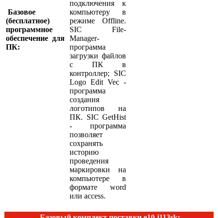
подключения к
Базовое
компьютеру в
(бесплатное)
режиме Offline.
программное
SIC File-
обеспечение для
Manager-
ПК:
программа
загрузки файлов
с ПК в
контроллер; SIC
Logo Edit Vec -
программа
создания
логотипов на
ПК. SIC GetHist
- программа
позволяет
сохранять
историю
проведения
маркировки на
компьютере в
формате word
или access.
Базовый комплект поставки e10-i113sk: