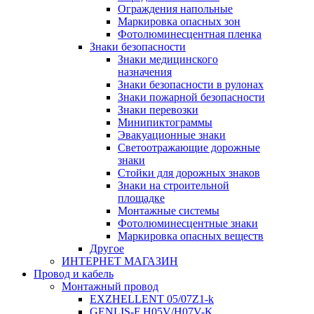
Ограждения напольные
Маркировка опасных зон
Фотолюминесцентная пленка
Знаки безопасности
Знаки медицинского
назначения
Знаки безопасности в рулонах
Знаки пожарной безопасности
Знаки перевозки
Минипиктограммы
Эвакуационные знаки
Светоотражающие дорожные
знаки
Стойки для дорожных знаков
Знаки на строительной
площадке
Монтажные системы
Фотолюминесцентные знаки
Маркировка опасных веществ
Другое
ИНТЕРНЕТ МАГАЗИН
Провод и кабель
Монтажный провод
EXZHELLENT 05/07Z1-k
GENLIS-F Н05V/H07V-K