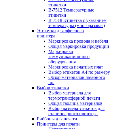
этикетки
B-7512 Температурные
этикетки
B-7518 Этикетка с указанием
температуры (многоразовая)
Этикетки для офисного
принтера
Маркировка провода и кабеля
Общая маркировка продукции
Маркировка
коммуникационного
оборудования
Маркировка печатных плат
Выбор этикеток А4 по размеру
Обзор материалов лазерного
пр.
Выбор этикетки
Выбор материала для
термотрансферной печати
Общая таблица материалов
Выбор размера этикеток для
стационарного принтера
Риббоны для печати
Принтеры для печати