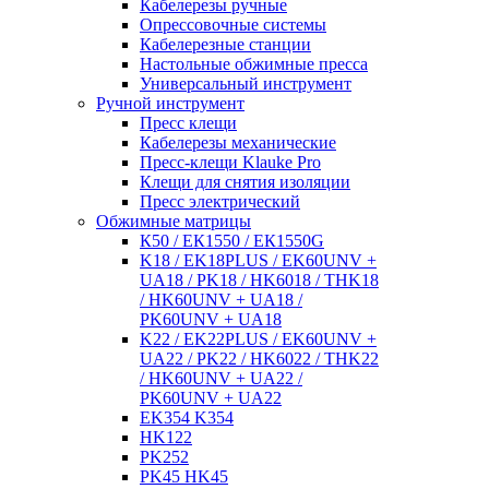
Кабелерезы ручные
Опрессовочные системы
Кабелерезные станции
Настольные обжимные пресса
Универсальный инструмент
Ручной инструмент
Пресс клещи
Кабелерезы механические
Пресс-клещи Klauke Pro
Клещи для снятия изоляции
Пресс электрический
Обжимные матрицы
К50 / ЕК1550 / ЕК1550G
K18 / EK18PLUS / EK60UNV +
UA18 / PK18 / HK6018 / THK18
/ HK60UNV + UA18 /
PK60UNV + UA18
K22 / EK22PLUS / EK60UNV +
UA22 / PK22 / HK6022 / THK22
/ HK60UNV + UA22 /
PK60UNV + UA22
EK354 K354
HK122
PK252
PK45 HK45