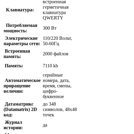
встроенная
герметичная
Клавиатура:
клавиатура
QWERTY
Потребляемая
300 Вт
мощность:
Электрические
110/220 Вольт,
параметры сети:
50-60Гц
Встроенная
2000 файлов
память:
Память:
7110 kb
серийные
Автоматическое
номера, дата,
приращение
время, смены,
величин:
цифро-
буквенное
Датаматрикс
до 348
(Datamatrix) 2D
символов, 48х48
код:
точек
Журнал
да
истории: