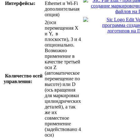
Интерфейсы:
Ethernet и Wi-Fi
дополнительная
опция)
2(оси
перемещения X
и Y, в
плоскости), 3 и 4
опционально.
Возможно
применение в
качестве третьей
оси Z
(автоматическое
Количество осей
перемещение по
управления:
высоте) или D
(ось вращения
для маркировки
цилиндрических
деталей), а так
же их
совместное
применение
(задействовано 4
оси)