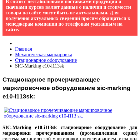
В связи с нестабильными поставками продукции и
скачками курсов валют данные о наличии и стоимости
товара на сайте могут быть не актуальными. Для
получения актуальных сведений просим обращаться к
менеджерам компании по телефонам указанным на
сайте.
Главная
Механическая маркировка
Стационарное оборудование
SIC-Marking e10-i113sk
Стационарное прочерчивающее
маркировочное оборудование sic-marking
e10-i113sk:
SIC-Marking e10-i113sk стационарное оборудование для
маркировки прочерчиванием (промышленная серия)
система механической маркировки прочерчиванием, игла под