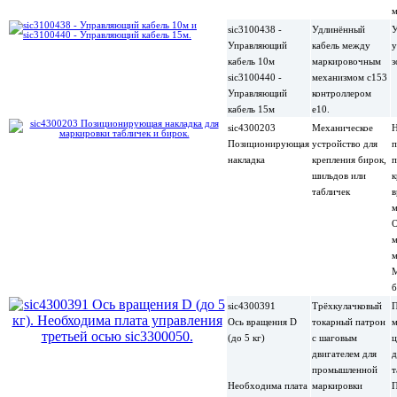
м
sic3100438 -
Удлинённый
Управляющий
кабель между
у
кабель 10м
маркировочным
з
sic3100440 -
механизмом c153
Управляющий
контроллером
кабель 15м
e10.
sic4300203
Механическое
Н
Позиционирующая
устройство для
п
накладка
крепления бирок,
п
шильдов или
к
табличек
в
м
О
м
м
М
б
sic4300391
Трёхкулачковый
П
Ось вращения D
токарный патрон
м
(до 5 кг)
с шаговым
ц
двигателем для
д
промышленной
т
Необходима плата
маркировки
П