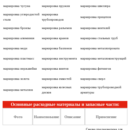
маркировка чугуна
маркировка пружин
маркировка швеллера
маркировка углеродистой
маркировка
маркировка прицепов
стали
трубопроводов
маркировка бронзы
маркировка разъемов
маркировка вентилей
маркировка алюминия
маркировка кранов
маркировка стальных труб
маркировка меди
маркировка баллонов
маркировка металлопроката
маркировка пластмасс
маркировка инструмента
маркировка металлоконструкций
маркировка нержавейки
маркировка винтов
маркировка фитингов
маркировка золота
маркировка емкостей
маркировка сверл
маркировка колесных
маркировка трубопроводной
маркировка металлов
дисков
арматуры
Основные расходные материалы и запасные части:
Фото
Наименование
Описание
Применение
Смазка предназначена для