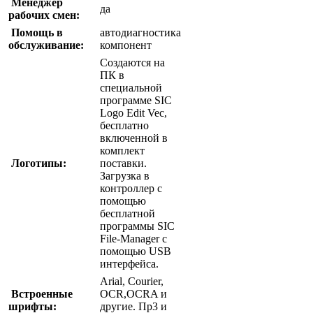
Менеджер
да
рабочих смен:
Помощь в
автодиагностика
обслуживание:
компонент
Создаются на
ПК в
специальной
программе SIC
Logo Edit Vec,
бесплатно
включенной в
комплект
Логотипы:
поставки.
Загрузка в
контроллер с
помощью
бесплатной
программы SIC
File-Manager с
помощью USB
интерфейса.
Arial, Courier,
Встроенные
OCR,OCRA и
шрифты:
другие. Пр3 и