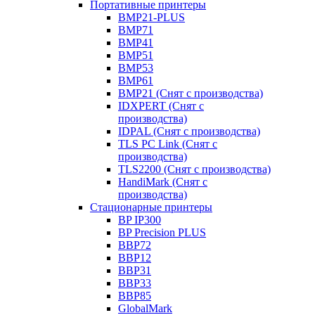
Портативные принтеры
BMP21-PLUS
BMP71
BMP41
BMP51
BMP53
BMP61
BMP21 (Снят с производства)
IDXPERT (Снят с
производства)
IDPAL (Снят с производства)
TLS PC Link (Снят с
производства)
TLS2200 (Снят с производства)
HandiMark (Снят с
производства)
Стационарные принтеры
BP IP300
BP Precision PLUS
BBP72
BBP12
BBP31
BBP33
BBP85
GlobalMark