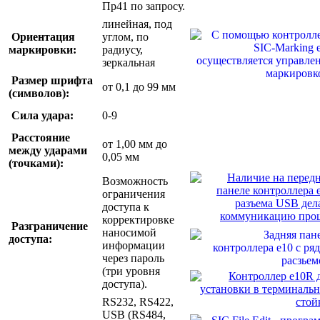
Пр41 по запросу.
линейная, под
Ориентация
углом, по
маркировки:
радиусу,
зеркальная
Размер шрифта
от 0,1 до 99 мм
(символов):
Сила удара:
0-9
Расстояние
от 1,00 мм до
между ударами
0,05 мм
(точками):
Возможность
ограничения
доступа к
корректировке
Разграничение
наносимой
доступа:
информации
через пароль
(три уровня
доступа).
RS232, RS422,
USB (RS484,