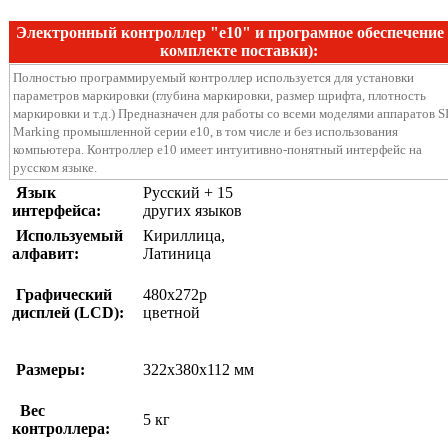
Электронный контроллер "e10" и програмное обеспечение
комплекте поставки):
Полностью программируемый контроллер используется для установки
параметров маркировки (глубина маркировки, размер шрифта, плотность
маркировки и т.д.) Предназначен для работы со всеми моделями аппаратов S
Marking промышленной серии e10, в том числе и без использования
компьютера. Контроллер e10 имеет интуитивно-понятный интерфейс на
русском языке.
Язык
Русский + 15
интерфейса:
других языков
Используемый
Кириллица,
алфавит:
Латиница
Графический
480x272p
дисплей (LCD):
цветной
Размеры:
322x380x112 мм
Вес
5 кг
контроллера: