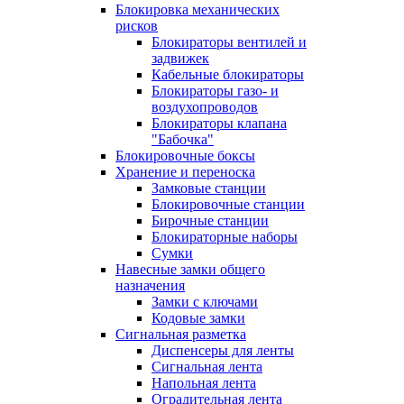
Блокировка механических
рисков
Блокираторы вентилей и
задвижек
Кабельные блокираторы
Блокираторы газо- и
воздухопроводов
Блокираторы клапана
"Бабочка"
Блокировочные боксы
Хранение и переноска
Замковые станции
Блокировочные станции
Бирочные станции
Блокираторные наборы
Сумки
Навесные замки общего
назначения
Замки с ключами
Кодовые замки
Сигнальная разметка
Диспенсеры для ленты
Сигнальная лента
Напольная лента
Оградительная лента