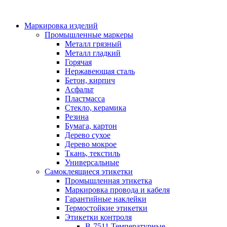
Маркировка изделий
Промышленные маркеры
Металл грязный
Металл гладкий
Горячая
Нержавеющая сталь
Бетон, кирпич
Асфальт
Пластмасса
Стекло, керамика
Резина
Бумага, картон
Дерево сухое
Дерево мокрое
Ткань, текстиль
Универсальные
Самоклеящиеся этикетки
Промышленная этикетка
Маркировка провода и кабеля
Гарантийные наклейки
Термостойкие этикетки
Этикетки контроля
B-7511 Температурные