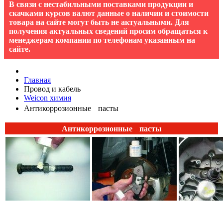
В связи с нестабильными поставками продукции и
скачками курсов валют данные о наличии и стоимости
товара на сайте могут быть не актуальными. Для
получения актуальных сведений просим обращаться к
менеджерам компании по телефонам указанным на
сайте.
Главная
Провод и кабель
Weicon химия
Антикоррозионные пасты
Антикоррозионные пасты