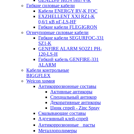
GENLIS-F Н05V/H07V-K
Гибкие силовые кабели
Кабели ENERGY RV-K FOC
EXZHELLENT XXI RZ1-K
0,6/1 кВ нГ-LS-HF
Гибкие кабели FLEGIGRON
Огнеупорные силовые кабели
Гибкие кабели SEGURFOC-331
SZ1-K
GENFIRE ALARM SO2Z1 PH-
120-LS-H
Гибкий кабель GENFIRE-331
ALARM
Кабели контрольные
BIGGFLEX
Weicon химия
Антикоррозионные составы
Активные антикоры
Специальный антикор
Декоративные антикоры
Цинк спрей - Zinc Spray
Смазывающие составы
Адгезивный клей-спрей
Антикоррозионные пасты
Металлополимеры