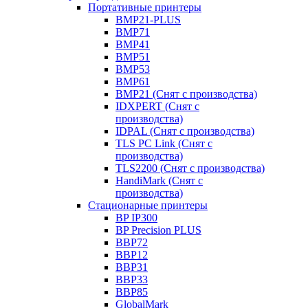
Портативные принтеры
BMP21-PLUS
BMP71
BMP41
BMP51
BMP53
BMP61
BMP21 (Снят с производства)
IDXPERT (Снят с
производства)
IDPAL (Снят с производства)
TLS PC Link (Снят с
производства)
TLS2200 (Снят с производства)
HandiMark (Снят с
производства)
Стационарные принтеры
BP IP300
BP Precision PLUS
BBP72
BBP12
BBP31
BBP33
BBP85
GlobalMark