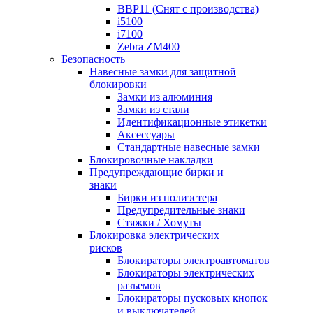
BBP11 (Снят с производства)
i5100
i7100
Zebra ZM400
Безопасность
Навесные замки для защитной
блокировки
Замки из алюминия
Замки из стали
Идентификационные этикетки
Аксессуары
Стандартные навесные замки
Блокировочные накладки
Предупреждающие бирки и
знаки
Бирки из полиэстера
Предупредительные знаки
Стяжки / Хомуты
Блокировка электрических
рисков
Блокираторы электроавтоматов
Блокираторы электрических
разъемов
Блокираторы пусковых кнопок
и выключателей