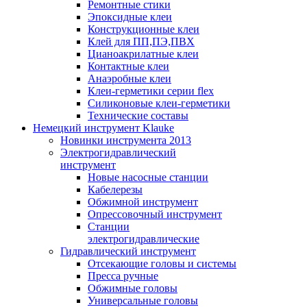
Ремонтные стики
Эпоксидные клеи
Конструкционные клеи
Клей для ПП,ПЭ,ПВХ
Цианоакрилатные клеи
Контактные клеи
Анаэробные клеи
Клеи-герметики серии flex
Силиконовые клеи-герметики
Технические составы
Немецкий инструмент Klauke
Новинки инструмента 2013
Электрогидравлический
инструмент
Новые насосные станции
Кабелерезы
Обжимной инструмент
Опрессовочный инструмент
Станции
электрогидравлические
Гидравлический инструмент
Отсекающие головы и системы
Пресса ручные
Обжимные головы
Универсальные головы