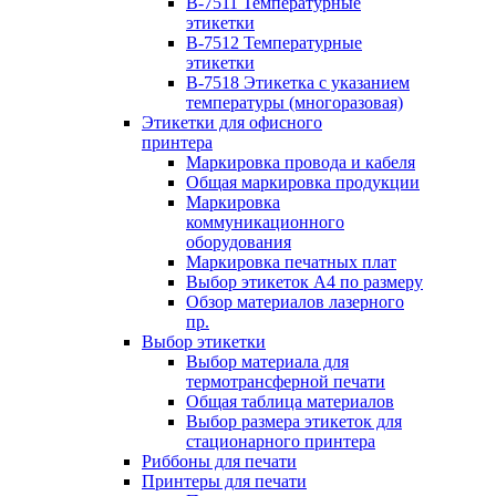
B-7511 Температурные
этикетки
B-7512 Температурные
этикетки
B-7518 Этикетка с указанием
температуры (многоразовая)
Этикетки для офисного
принтера
Маркировка провода и кабеля
Общая маркировка продукции
Маркировка
коммуникационного
оборудования
Маркировка печатных плат
Выбор этикеток А4 по размеру
Обзор материалов лазерного
пр.
Выбор этикетки
Выбор материала для
термотрансферной печати
Общая таблица материалов
Выбор размера этикеток для
стационарного принтера
Риббоны для печати
Принтеры для печати