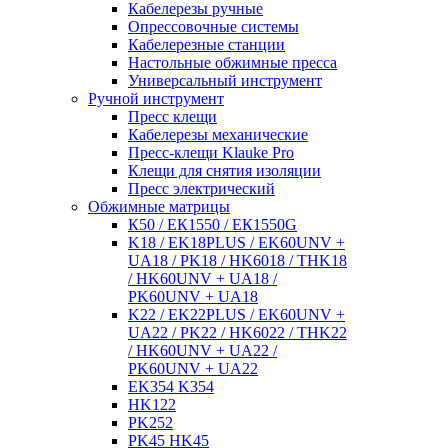
Кабелерезы ручные
Опрессовочные системы
Кабелерезные станции
Настольные обжимные пресса
Универсальный инструмент
Ручной инструмент
Пресс клещи
Кабелерезы механические
Пресс-клещи Klauke Pro
Клещи для снятия изоляции
Пресс электрический
Обжимные матрицы
К50 / ЕК1550 / ЕК1550G
K18 / EK18PLUS / EK60UNV +
UA18 / PK18 / HK6018 / THK18
/ HK60UNV + UA18 /
PK60UNV + UA18
K22 / EK22PLUS / EK60UNV +
UA22 / PK22 / HK6022 / THK22
/ HK60UNV + UA22 /
PK60UNV + UA22
EK354 K354
HK122
PK252
PK45 HK45