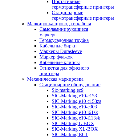
Портативные
термотрансферные принтеры
Стационарные
термотрансферные принтеры
Маркировка провода и кабеля
Самоламинирующиеся
маркеры
Термоусадочная трубка
Кабельные бирки
Маркеры Durasleeve
Маркер флажок
Кабельные клипсы
Этикетка для офисного
принтера
Механическая маркировка
Стационарное оборудование
Sic-marking ec9
SIC-Marking e10-c153
SIC-Marking e10-c153za
SIC-Marking e10-c303
SIC-Marking e10-i61sk
SIC-Marking e10-i113sk
SIC-Marking L-BOX
SIC-Marking XL-BOX
SIC-Marking EC1