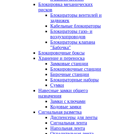
Блокировка механических
рисков
Блокираторы вентилей и
задвижек
Кабельные блокираторы
Блокираторы газо- и
воздухопроводов
Блокираторы клапана
"Бабочка"
Блокировочные боксы
Хранение и переноска
Замковые станции
Блокировочные станции
Бирочные станции
Блокираторные наборы
Сумки
Навесные замки общего
назначения
Замки с ключами
Кодовые замки
Сигнальная разметка
Диспенсеры для ленты
Сигнальная лента
Напольная лента
Оградительная лента