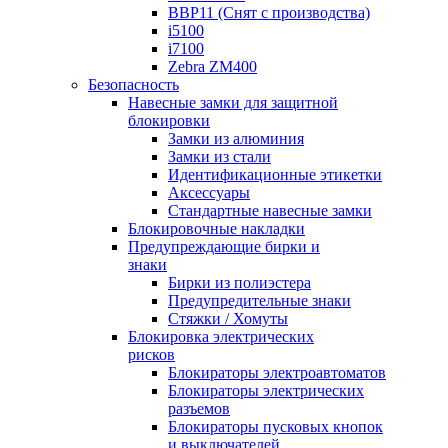
BBP11 (Снят с производства)
i5100
i7100
Zebra ZM400
Безопасность
Навесные замки для защитной
блокировки
Замки из алюминия
Замки из стали
Идентификационные этикетки
Аксессуары
Стандартные навесные замки
Блокировочные накладки
Предупреждающие бирки и
знаки
Бирки из полиэстера
Предупредительные знаки
Стяжки / Хомуты
Блокировка электрических
рисков
Блокираторы электроавтоматов
Блокираторы электрических
разъемов
Блокираторы пусковых кнопок
и выключателей