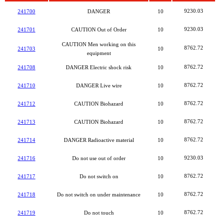
9230.03
241700
DANGER
10
9230.03
241701
CAUTION Out of Order
10
CAUTION Men working on this
8762.72
241703
10
equipment
8762.72
241708
DANGER Electric shock risk
10
8762.72
241710
DANGER Live wire
10
8762.72
241712
CAUTION Biohazard
10
8762.72
241713
CAUTION Biohazard
10
8762.72
241714
DANGER Radioactive material
10
9230.03
241716
Do not use out of order
10
8762.72
241717
Do not switch on
10
8762.72
241718
Do not switch on under maintenance
10
8762.72
241719
Do not touch
10