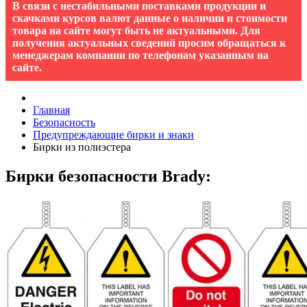
В связи с нестабильными поставками продукции и
скачками курсов валют данные о наличии и стоимости
товара на сайте могут быть не актуальными. Для
получения актуальных сведений просим обращаться к
менеджерам компании по телефонам указанным на
сайте.
Главная
Безопасность
Предупреждающие бирки и знаки
Бирки из полиэстера
Бирки безопасности
Brady: