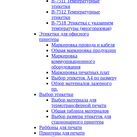
B-7511 Температурные
этикетки
B-7512 Температурные
этикетки
B-7518 Этикетка с указанием
температуры (многоразовая)
Этикетки для офисного
принтера
Маркировка провода и кабеля
Общая маркировка продукции
Маркировка
коммуникационного
оборудования
Маркировка печатных плат
Выбор этикеток А4 по размеру
Обзор материалов лазерного
пр.
Выбор этикетки
Выбор материала для
термотрансферной печати
Общая таблица материалов
Выбор размера этикеток для
стационарного принтера
Риббоны для печати
Принтеры для печати