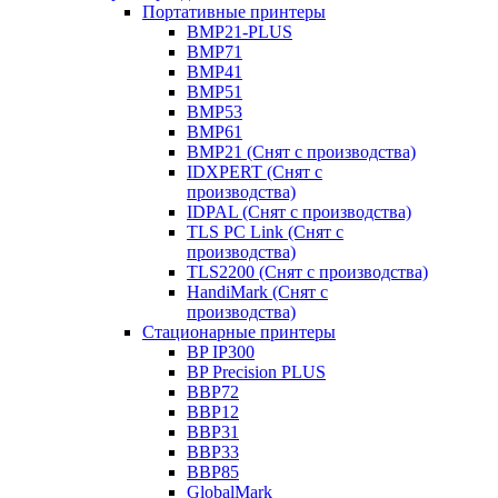
Портативные принтеры
BMP21-PLUS
BMP71
BMP41
BMP51
BMP53
BMP61
BMP21 (Снят с производства)
IDXPERT (Снят с
производства)
IDPAL (Снят с производства)
TLS PC Link (Снят с
производства)
TLS2200 (Снят с производства)
HandiMark (Снят с
производства)
Стационарные принтеры
BP IP300
BP Precision PLUS
BBP72
BBP12
BBP31
BBP33
BBP85
GlobalMark