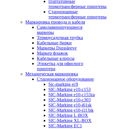
Портативные
термотрансферные принтеры
Стационарные
термотрансферные принтеры
Маркировка провода и кабеля
Самоламинирующиеся
маркеры
Термоусадочная трубка
Кабельные бирки
Маркеры Durasleeve
Маркер флажок
Кабельные клипсы
Этикетка для офисного
принтера
Механическая маркировка
Стационарное оборудование
Sic-marking ec9
SIC-Marking e10-c153
SIC-Marking e10-c153za
SIC-Marking e10-c303
SIC-Marking e10-i61sk
SIC-Marking e10-i113sk
SIC-Marking L-BOX
SIC-Marking XL-BOX
SIC-Marking EC1