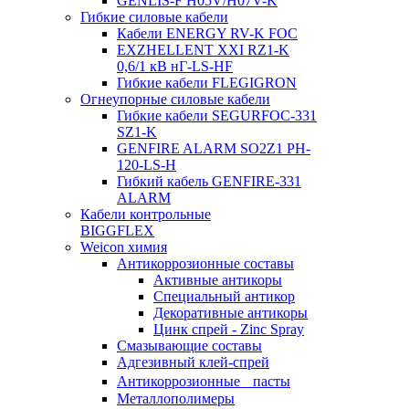
GENLIS-F Н05V/H07V-K
Гибкие силовые кабели
Кабели ENERGY RV-K FOC
EXZHELLENT XXI RZ1-K
0,6/1 кВ нГ-LS-HF
Гибкие кабели FLEGIGRON
Огнеупорные силовые кабели
Гибкие кабели SEGURFOC-331
SZ1-K
GENFIRE ALARM SO2Z1 PH-
120-LS-H
Гибкий кабель GENFIRE-331
ALARM
Кабели контрольные
BIGGFLEX
Weicon химия
Антикоррозионные составы
Активные антикоры
Специальный антикор
Декоративные антикоры
Цинк спрей - Zinc Spray
Смазывающие составы
Адгезивный клей-спрей
Антикоррозионные пасты
Металлополимеры