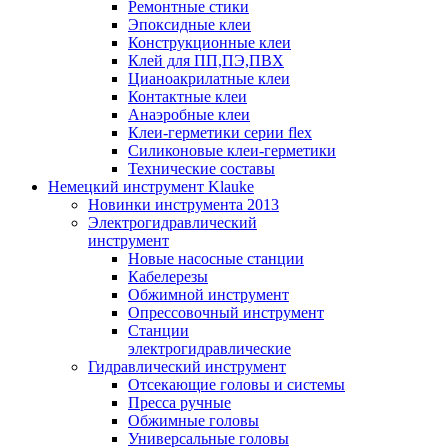
Ремонтные стики
Эпоксидные клеи
Конструкционные клеи
Клей для ПП,ПЭ,ПВХ
Цианоакрилатные клеи
Контактные клеи
Анаэробные клеи
Клеи-герметики серии flex
Силиконовые клеи-герметики
Технические составы
Немецкий инструмент Klauke
Новинки инструмента 2013
Электрогидравлический
инструмент
Новые насосные станции
Кабелерезы
Обжимной инструмент
Опрессовочный инструмент
Станции
электрогидравлические
Гидравлический инструмент
Отсекающие головы и системы
Пресса ручные
Обжимные головы
Универсальные головы