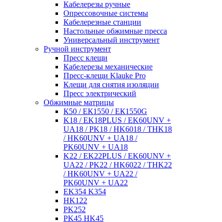
Кабелерезы ручные
Опрессовочные системы
Кабелерезные станции
Настольные обжимные пресса
Универсальный инструмент
Ручной инструмент
Пресс клещи
Кабелерезы механические
Пресс-клещи Klauke Pro
Клещи для снятия изоляции
Пресс электрический
Обжимные матрицы
К50 / ЕК1550 / ЕК1550G
K18 / EK18PLUS / EK60UNV +
UA18 / PK18 / HK6018 / THK18
/ HK60UNV + UA18 /
PK60UNV + UA18
K22 / EK22PLUS / EK60UNV +
UA22 / PK22 / HK6022 / THK22
/ HK60UNV + UA22 /
PK60UNV + UA22
EK354 K354
HK122
PK252
PK45 HK45