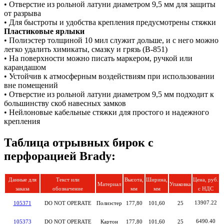
• Отверстие из рольной латуни диаметром 9,5 мм для защиты
от разрыва
• Для быстроты и удобства крепления предусмотрены стяжки
Пластиковые ярлыки
• Полиэстер толщиной 10 мил служит дольше, и с него можно
легко удалить химикаты, смазку и грязь (B-851)
• На поверхности можно писать маркером, ручкой или
карандашом
• Устойчив к атмосферным воздействиям при использовании
вне помещений
• Отверстие из рольной латуни диаметром 9,5 мм подходит к
большинству скоб навесных замков
• Нейлоновые кабельные стяжки для простого и надежного
крепления
Таблица отрывных бирок с
перфорацией Brady:
Данные для
Текст или
Высота,
Ширина,
Цена, руб.
Материал
Упаковка
заказа
обозначение
мм
мм
с НДС
13907.22
105371
DO NOT OPERATE
Полиэстер
177,80
101,60
25
6490.40
105373
DO NOT OPERATE
Картон
177,80
101,60
25