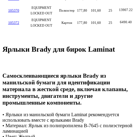
EQUIPMENT
13907.22
105370
Полиэстер
177,80
101,60
25
LOCKED OUT
EQUIPMENT
6490.40
105372
Картон
177,80
101,60
25
LOCKED OUT
Ярлыки Brady для бирок Laminat
Самосклеивающиеся ярлыки
Brady
из
манильской бумаги для идентификации
материала в жесткой среде, включая клапаны,
инструменты, двигатели и другие
промышленные компоненты.
• Ярлыки из манильской бумаги Laminat рекомендуется
использовать вместе с ярлыками Brady
• Материал: Ярлык из полипропилена B-7645 с полиэстерной
ламинацией
• Цвет: Желтый