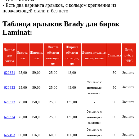
• Есть два варианта ярлыков, с кольцом крепления из
нержавеющей стали и без него
Таблица ярлыков Brady для бирок
Laminat:
Высота
Ширина
Данные
Цена,
Высота,
Ширина,
области
области
Дополнительная
для
Упаковка
руб. с
мм
мм
изоляции,
изоляции,
информация
заказа
НДС
мм
мм
Звоните!
620321
25,00
59,00
25,00
43,00
-
50
Усилено с
Звоните!
620322
25,00
59,00
25,00
43,00
помощью
50
заклепки
Звоните!
620323
25,00
150,00
25,00
135,00
-
50
Усилено с
Звоните!
620324
25,00
150,00
25,00
135,00
помощью
50
заклепки
Усилено с
Звоните!
622493
60,00
116,00
60,00
100,00
помощью
50