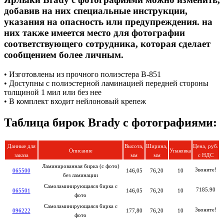
добавив на них специальные инструкции,
указания на опасность или предупреждения. на
них также имеется место для фотографии
соответствующего сотрудника, которая сделает
сообщением более личным.
• Изготовлены из прочного полиэстера B-851
• Доступны с полиэстерной ламинацией передней стороны
толщиной 1 мил или без нее
• В комплект входит нейлоновый крепеж
Таблица бирок Brady с фотографиями:
Данные для
Высота,
Ширина,
Цена, руб.
Описание
Упаковка
заказа
мм
мм
с НДС
Ламинированная бирка (с фото)
Звоните!
065500
146,05
76,20
10
без ламинации
Самоламинирующаяся бирка с
7185.90
065501
146,05
76,20
10
фото
Самоламинирующаяся бирка с
Звоните!
096222
177,80
76,20
10
фото