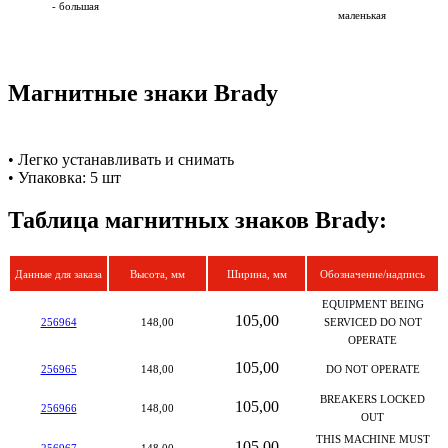
- большая
маленькая
Магнитные знаки Brady
• Легко устанавливать и снимать
• Упаковка: 5 шт
Таблица магнитных знаков Brady:
Данные для заказа
Высота, мм
Ширина, мм
Обозначение/надпись
EQUIPMENT BEING
105,00
256964
148,00
SERVICED DO NOT
OPERATE
105,00
256965
148,00
DO NOT OPERATE
BREAKERS LOCKED
105,00
256966
148,00
OUT
THIS MACHINE MUST
105,00