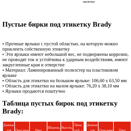
заклепки
Пустые бирки под этикетку Brady
• Прочные ярлыки с пустой областью, на которую можно
приклеить собственную этикетку
• Эти ярлыки имеют небольшой вес, не подвержены коррозии,
не проводят ток и устойчивы к ударным воздействиям, имеют
закругленные края и отверстие
• Материал: Ламинированный полиэстер на пластиковом
ярлыке
• Область для этикетки на большом ярлыке: 106,60 x 63,50 мм
• Область для этикетки на малом ярлыке: 76,20 x 38,10 мм
• Ярлыки продаются поштучно
Таблица пустых бирок под этикетку
Brady:
Данные
Цена,
Данные
Ширина,
Высота,
для
Описание
Цвет
руб. с
для
Описание
Цвет