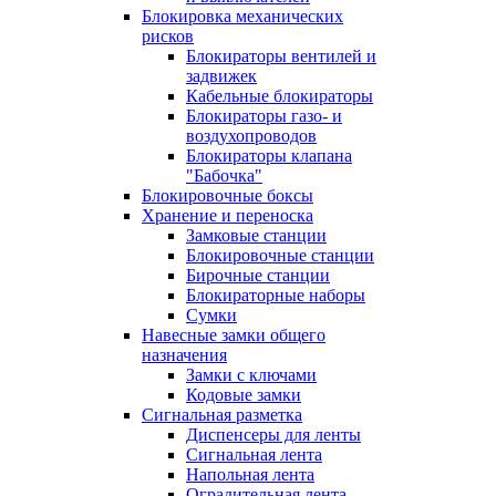
Блокировка механических
рисков
Блокираторы вентилей и
задвижек
Кабельные блокираторы
Блокираторы газо- и
воздухопроводов
Блокираторы клапана
"Бабочка"
Блокировочные боксы
Хранение и переноска
Замковые станции
Блокировочные станции
Бирочные станции
Блокираторные наборы
Сумки
Навесные замки общего
назначения
Замки с ключами
Кодовые замки
Сигнальная разметка
Диспенсеры для ленты
Сигнальная лента
Напольная лента
Оградительная лента