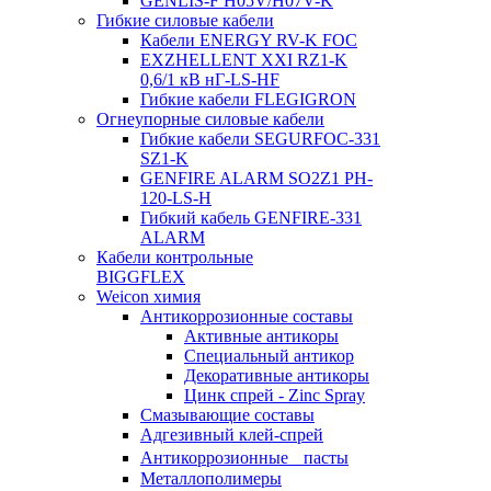
GENLIS-F Н05V/H07V-K
Гибкие силовые кабели
Кабели ENERGY RV-K FOC
EXZHELLENT XXI RZ1-K
0,6/1 кВ нГ-LS-HF
Гибкие кабели FLEGIGRON
Огнеупорные силовые кабели
Гибкие кабели SEGURFOC-331
SZ1-K
GENFIRE ALARM SO2Z1 PH-
120-LS-H
Гибкий кабель GENFIRE-331
ALARM
Кабели контрольные
BIGGFLEX
Weicon химия
Антикоррозионные составы
Активные антикоры
Специальный антикор
Декоративные антикоры
Цинк спрей - Zinc Spray
Смазывающие составы
Адгезивный клей-спрей
Антикоррозионные пасты
Металлополимеры