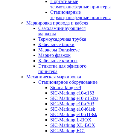
Портативные
термотрансферные принтеры
Стационарные
термотрансферные принтеры
Маркировка провода и кабеля
Самоламинирующиеся
маркеры
Термоусадочная трубка
Кабельные бирки
Маркеры Durasleeve
Маркер флажок
Кабельные клипсы
Этикетка для офисного
принтера
Механическая маркировка
Стационарное оборудование
Sic-marking ec9
SIC-Marking e10-c153
SIC-Marking e10-c153za
SIC-Marking e10-c303
SIC-Marking e10-i61sk
SIC-Marking e10-i113sk
SIC-Marking L-BOX
SIC-Marking XL-BOX
SIC-Marking EC1