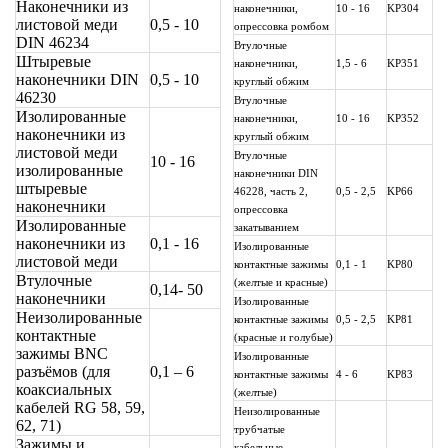
Наконечники из
наконечники,
10 - 16
KP304
листовой меди
0,5 - 10
опрессовка ромбом
DIN 46234
Втулочные
Штыревые
наконечники,
1,5 - 6
KP351
наконечники DIN
0,5 - 10
круглый обжим
46230
Втулочные
Изолированные
наконечники,
10 - 16
KP352
наконечники из
круглый обжим
листовой меди
Втулочные
10 - 16
изолированные
наконечники DIN
штыревые
46228, часть 2,
0,5 - 2,5
KP66
наконечники
опрессовка
Изолированные
закатыванием
наконечники из
0,1 - 16
Изолированные
листовой меди
контактные зажимы
0,1 - 1
KP80
Втулочные
(желтые и красные)
0,14- 50
наконечники
Изолированные
Неизолированные
контактные зажимы
0,5 - 2,5
KP81
контактные
(красные и голубые)
зажимы BNC
Изолированные
разъёмов (для
0,1 – 6
контактные зажимы
4 - 6
KP83
коаксиальных
(желтые)
кабелей RG 58, 59,
Неизолированные
62, 71)
трубчатые
Зажимы и
кабельные