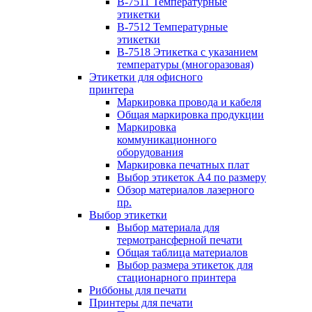
B-7511 Температурные
этикетки
B-7512 Температурные
этикетки
B-7518 Этикетка с указанием
температуры (многоразовая)
Этикетки для офисного
принтера
Маркировка провода и кабеля
Общая маркировка продукции
Маркировка
коммуникационного
оборудования
Маркировка печатных плат
Выбор этикеток А4 по размеру
Обзор материалов лазерного
пр.
Выбор этикетки
Выбор материала для
термотрансферной печати
Общая таблица материалов
Выбор размера этикеток для
стационарного принтера
Риббоны для печати
Принтеры для печати