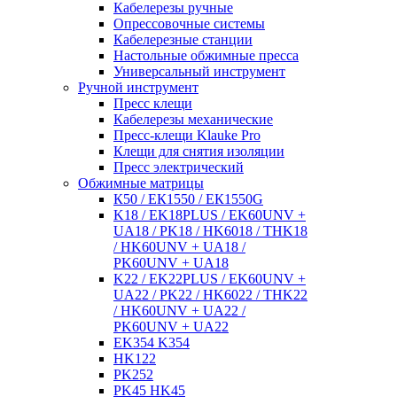
Кабелерезы ручные
Опрессовочные системы
Кабелерезные станции
Настольные обжимные пресса
Универсальный инструмент
Ручной инструмент
Пресс клещи
Кабелерезы механические
Пресс-клещи Klauke Pro
Клещи для снятия изоляции
Пресс электрический
Обжимные матрицы
К50 / ЕК1550 / ЕК1550G
K18 / EK18PLUS / EK60UNV +
UA18 / PK18 / HK6018 / THK18
/ HK60UNV + UA18 /
PK60UNV + UA18
K22 / EK22PLUS / EK60UNV +
UA22 / PK22 / HK6022 / THK22
/ HK60UNV + UA22 /
PK60UNV + UA22
EK354 K354
HK122
PK252
PK45 HK45