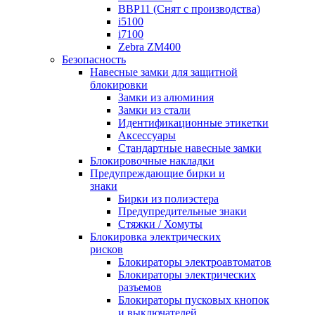
BBP11 (Снят с производства)
i5100
i7100
Zebra ZM400
Безопасность
Навесные замки для защитной
блокировки
Замки из алюминия
Замки из стали
Идентификационные этикетки
Аксессуары
Стандартные навесные замки
Блокировочные накладки
Предупреждающие бирки и
знаки
Бирки из полиэстера
Предупредительные знаки
Стяжки / Хомуты
Блокировка электрических
рисков
Блокираторы электроавтоматов
Блокираторы электрических
разъемов
Блокираторы пусковых кнопок
и выключателей