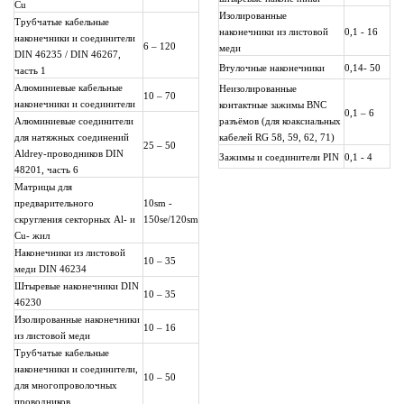
Cu
Изолированные
Трубчатые кабельные
наконечники из листовой
0,1 - 16
наконечники и соединители
6 – 120
меди
DIN 46235 / DIN 46267,
Втулочные наконечники
0,14- 50
часть 1
Алюминиевые кабельные
Неизолированные
10 – 70
наконечники и соединители
контактные зажимы BNC
0,1 – 6
Алюминиевые соединители
разъёмов (для коаксиальных
для натяжных соединений
кабелей RG 58, 59, 62, 71)
25 – 50
Aldrey-проводников DIN
Зажимы и соединители PIN
0,1 - 4
48201, часть 6
Матрицы для
предварительного
10sm -
скругления секторных Al- и
150se/120sm
Cu- жил
Наконечники из листовой
10 – 35
меди DIN 46234
Штыревые наконечники DIN
10 – 35
46230
Изолированные наконечники
10 – 16
из листовой меди
Трубчатые кабельные
наконечники и соединители,
10 – 50
для многопроволочных
проводников