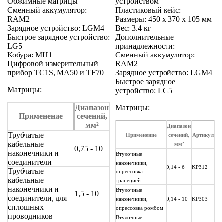
Обжимные матрицы
устройством
Сменный аккумулятор:
Пластиковый кейс:
RAM2
Размеры: 450 x 370 x 105 мм
Зарядное устройство: LGM4
Вес: 3.4 кг
Быстрое зарядное устройство:
Дополнительные
LG5
принадлежности:
Кобура: MH1
Сменный аккумулятор:
Цифровой измерительный
RAM2
прибор TC1S, MA50 и TF70
Зарядное устройство: LGM4
Быстрое зарядное
Матрицы:
устройство: LG5
Диапазон
Матрицы:
Применение
сечений,
мм²
Диапазон
Трубчатые
Применение
сечений,
Артикул
кабельные
мм²
0,75 - 10
наконечники и
Втулочные
соединители
наконечники,
0,14 - 6
KP312
Трубчатые
опрессовка
кабельные
трапецией
наконечники и
Втулочные
1,5 - 10
соединители, для
наконечники,
0,14 - 10
KP303
сплошных
опрессовка ромбом
проводников
Втулочные