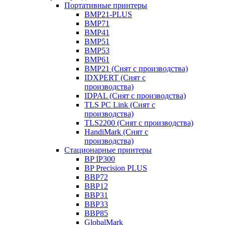
Портативные принтеры
BMP21-PLUS
BMP71
BMP41
BMP51
BMP53
BMP61
BMP21 (Снят с производства)
IDXPERT (Снят с
производства)
IDPAL (Снят с производства)
TLS PC Link (Снят с
производства)
TLS2200 (Снят с производства)
HandiMark (Снят с
производства)
Стационарные принтеры
BP IP300
BP Precision PLUS
BBP72
BBP12
BBP31
BBP33
BBP85
GlobalMark