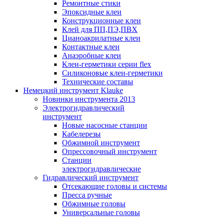
Ремонтные стики
Эпоксидные клеи
Конструкционные клеи
Клей для ПП,ПЭ,ПВХ
Цианоакрилатные клеи
Контактные клеи
Анаэробные клеи
Клеи-герметики серии flex
Силиконовые клеи-герметики
Технические составы
Немецкий инструмент Klauke
Новинки инструмента 2013
Электрогидравлический
инструмент
Новые насосные станции
Кабелерезы
Обжимной инструмент
Опрессовочный инструмент
Станции
электрогидравлические
Гидравлический инструмент
Отсекающие головы и системы
Пресса ручные
Обжимные головы
Универсальные головы