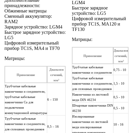
Дополнительные
LGM4
принадлежности:
Быстрое зарядное
Обжимные матрицы
устройство: LG5
Сменный аккумулятор:
Цифровой измерительный
RAM2
прибор TC1S, MA120 и
Зарядное устройство: LGM4
TF130
Быстрое зарядное устройство:
LG5
Матрицы:
Цифровой измерительный
прибор TC1S, MA4 и TF70
Диапазон
Применение
сечений,
Матрицы:
мм²
Трубчатые кабельные
Диапазон
0,75 - 10
наконечники и соединители
Применение
сечений,
Трубчатые кабельные
мм²
наконечники и соединители,
1,5 - 10
Трубчатые кабельные
для сплошных проводников
наконечники и соединители,
Наконечники из листовой
трубчатые кабельные
0,5 - 10
6 – 150
меди DIN 46234
наконечники Cu для
Штыревые наконечники DIN
подключения
0,5 - 10
46230
коммутационной аппаратуры
Изолированные
Трубчатые кабельные
наконечники из листовой
наконечники и соединители,
10 - 16
0,5 – 16
меди изолированные
для сплошных проводников
штыревые наконечники