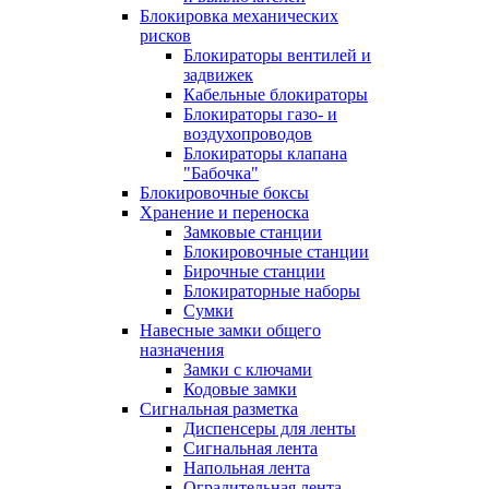
Блокировка механических
рисков
Блокираторы вентилей и
задвижек
Кабельные блокираторы
Блокираторы газо- и
воздухопроводов
Блокираторы клапана
"Бабочка"
Блокировочные боксы
Хранение и переноска
Замковые станции
Блокировочные станции
Бирочные станции
Блокираторные наборы
Сумки
Навесные замки общего
назначения
Замки с ключами
Кодовые замки
Сигнальная разметка
Диспенсеры для ленты
Сигнальная лента
Напольная лента
Оградительная лента