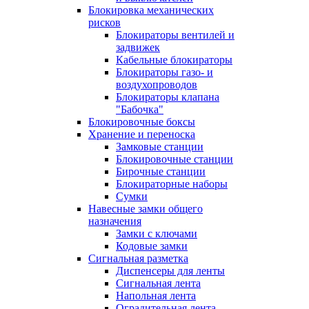
Блокировка механических
рисков
Блокираторы вентилей и
задвижек
Кабельные блокираторы
Блокираторы газо- и
воздухопроводов
Блокираторы клапана
"Бабочка"
Блокировочные боксы
Хранение и переноска
Замковые станции
Блокировочные станции
Бирочные станции
Блокираторные наборы
Сумки
Навесные замки общего
назначения
Замки с ключами
Кодовые замки
Сигнальная разметка
Диспенсеры для ленты
Сигнальная лента
Напольная лента
Оградительная лента