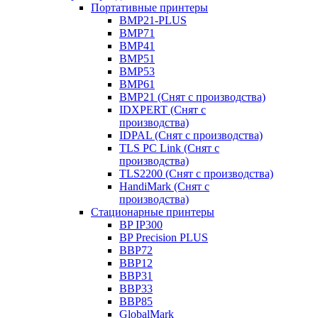
Портативные принтеры
BMP21-PLUS
BMP71
BMP41
BMP51
BMP53
BMP61
BMP21 (Снят с производства)
IDXPERT (Снят с
производства)
IDPAL (Снят с производства)
TLS PC Link (Снят с
производства)
TLS2200 (Снят с производства)
HandiMark (Снят с
производства)
Стационарные принтеры
BP IP300
BP Precision PLUS
BBP72
BBP12
BBP31
BBP33
BBP85
GlobalMark