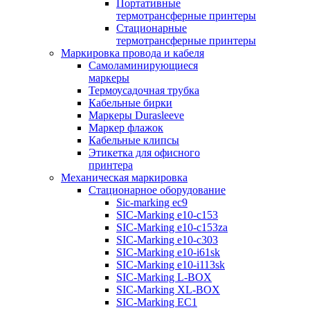
Портативные
термотрансферные принтеры
Стационарные
термотрансферные принтеры
Маркировка провода и кабеля
Самоламинирующиеся
маркеры
Термоусадочная трубка
Кабельные бирки
Маркеры Durasleeve
Маркер флажок
Кабельные клипсы
Этикетка для офисного
принтера
Механическая маркировка
Стационарное оборудование
Sic-marking ec9
SIC-Marking e10-c153
SIC-Marking e10-c153za
SIC-Marking e10-c303
SIC-Marking e10-i61sk
SIC-Marking e10-i113sk
SIC-Marking L-BOX
SIC-Marking XL-BOX
SIC-Marking EC1