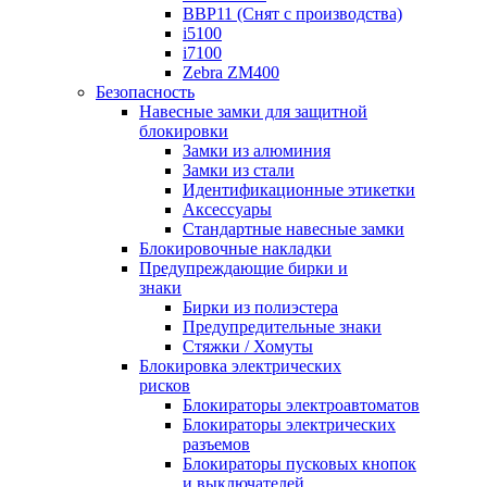
BBP11 (Снят с производства)
i5100
i7100
Zebra ZM400
Безопасность
Навесные замки для защитной
блокировки
Замки из алюминия
Замки из стали
Идентификационные этикетки
Аксессуары
Стандартные навесные замки
Блокировочные накладки
Предупреждающие бирки и
знаки
Бирки из полиэстера
Предупредительные знаки
Стяжки / Хомуты
Блокировка электрических
рисков
Блокираторы электроавтоматов
Блокираторы электрических
разъемов
Блокираторы пусковых кнопок
и выключателей