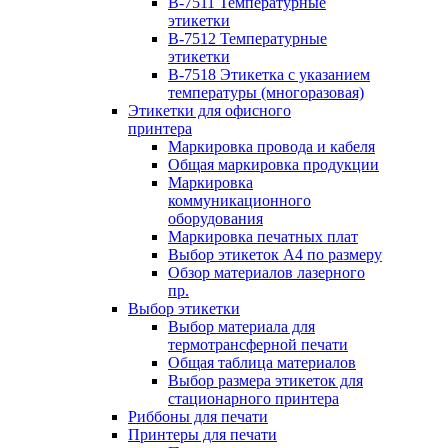
B-7511 Температурные
этикетки
B-7512 Температурные
этикетки
B-7518 Этикетка с указанием
температуры (многоразовая)
Этикетки для офисного
принтера
Маркировка провода и кабеля
Общая маркировка продукции
Маркировка
коммуникационного
оборудования
Маркировка печатных плат
Выбор этикеток А4 по размеру
Обзор материалов лазерного
пр.
Выбор этикетки
Выбор материала для
термотрансферной печати
Общая таблица материалов
Выбор размера этикеток для
стационарного принтера
Риббоны для печати
Принтеры для печати