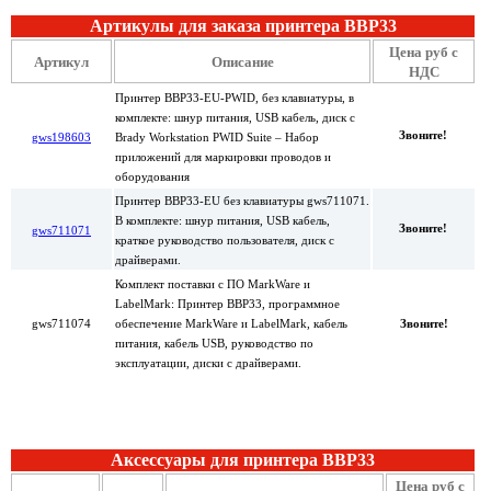
Артикулы для заказа принтера BBP33
Цена руб с
Артикул
Описание
НДС
Принтер BBP33-EU-PWID, без клавиатуры, в
комплекте: шнур питания, USB кабель, диск с
Звоните!
gws198603
Brady Workstation PWID Suite – Набор
приложений для маркировки проводов и
оборудования
Принтер BBP33-EU без клавиатуры gws711071.
В комплекте: шнур питания, USB кабель,
Звоните!
gws711071
краткое руководство пользователя, диск с
драйверами.
Комплект поставки с ПО MarkWare и
LabelMark: Принтер BBP33, программное
gws711074
обеспечение MarkWare и LabelMark, кабель
Звоните!
питания, кабель USB, руководство по
эксплуатации, диски с драйверами.
Аксессуары для принтера BBP33
Цена руб с