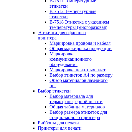
B-7511 Температурные
этикетки
B-7512 Температурные
этикетки
B-7518 Этикетка с указанием
температуры (многоразовая)
Этикетки для офисного
принтера
Маркировка провода и кабеля
Общая маркировка продукции
Маркировка
коммуникационного
оборудования
Маркировка печатных плат
Выбор этикеток А4 по размеру
Обзор материалов лазерного
пр.
Выбор этикетки
Выбор материала для
термотрансферной печати
Общая таблица материалов
Выбор размера этикеток для
стационарного принтера
Риббоны для печати
Принтеры для печати