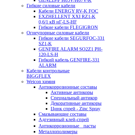
GENLIS-F Н05V/H07V-K
Гибкие силовые кабели
Кабели ENERGY RV-K FOC
EXZHELLENT XXI RZ1-K
0,6/1 кВ нГ-LS-HF
Гибкие кабели FLEGIGRON
Огнеупорные силовые кабели
Гибкие кабели SEGURFOC-331
SZ1-K
GENFIRE ALARM SO2Z1 PH-
120-LS-H
Гибкий кабель GENFIRE-331
ALARM
Кабели контрольные
BIGGFLEX
Weicon химия
Антикоррозионные составы
Активные антикоры
Специальный антикор
Декоративные антикоры
Цинк спрей - Zinc Spray
Смазывающие составы
Адгезивный клей-спрей
Антикоррозионные пасты
Металлополимеры