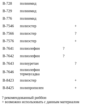
B-728
полиимид
B-729
полиимид
B-776
полиимид
B-7546
полиэстер
+
B-7566
полиэстер
?
B-7576
полиэстер
+
B-7641
полиолефин
?
B-7642
полиолефин
?
B-7643
полиуретан
?
полиолефин
B-7646
термоусадка
B-8423
полиэстер
+
B-8425
полипропилен
+
? рекомендованный риббон
+ возможно использовать с данным материалом