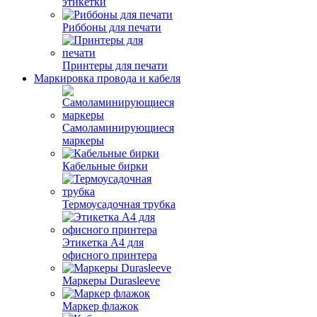
этикетки
Риббоны для печати
Принтеры для печати
Маркировка провода и кабеля
Самоламинирующиеся
маркеры
Кабельные бирки
Термоусадочная трубка
Этикетка А4 для
офисного принтера
Маркеры Durasleeve
Маркер флажок