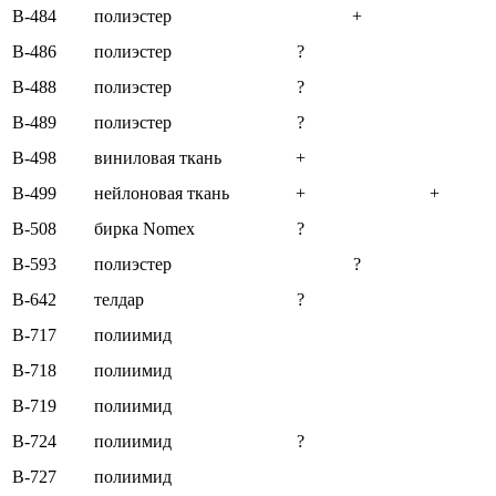
B-484
полиэстер
+
B-486
полиэстер
?
B-488
полиэстер
?
B-489
полиэстер
?
B-498
виниловая ткань
+
B-499
нейлоновая ткань
+
+
B-508
бирка Nomex
?
B-593
полиэстер
?
B-642
телдар
?
B-717
полиимид
B-718
полиимид
B-719
полиимид
B-724
полиимид
?
B-727
полиимид