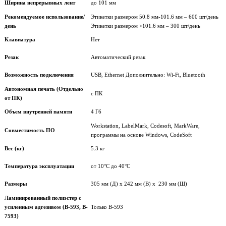
Ширина непрерывных лент
до 101 мм
Рекомендуемое использование/
Этикетки размером 50.8 мм-101.6 мм – 600 шт/день
день
Этикетки размером >101.6 мм – 300 шт/день
Клавиатура
Нет
Резак
Автоматический резак
Возможность подключения
USB, Ethernet Дополнительно: Wi-Fi, Bluetooth
Автономная печать (Отдельно
с ПК
от ПК)
Объем внутренней памяти
4 Гб
Workstation, LabelMark, Codesoft, MarkWare,
Совместимость ПО
программы на основе Windows, CodeSoft
Вес (кг)
5.3 кг
Температура эксплуатации
от 10°С до 40°C
Размеры
305 мм (Д) x 242 мм (В) х 230 мм (Ш)
Ламинированный полиэстер с
усиленным адгезивом (B-593, B-
Только В-593
7593)