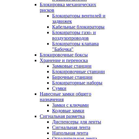
Блокировка механических
рисков
Блокираторы вентилей и
задвижек
Кабельные блокираторы
Блокираторы газо- и
воздухопроводов
Блокираторы клапана
"Бабочка"
Блокировочные боксы
Хранение и переноска
Замковые станции
Блокировочные станции
Бирочные станции
Блокираторные наборы
Сумки
Навесные замки общего
назначения
Замки с ключами
Кодовые замки
Сигнальная разметка
Диспенсеры для ленты
Сигнальная лента
Напольная лента
Оградительная лента