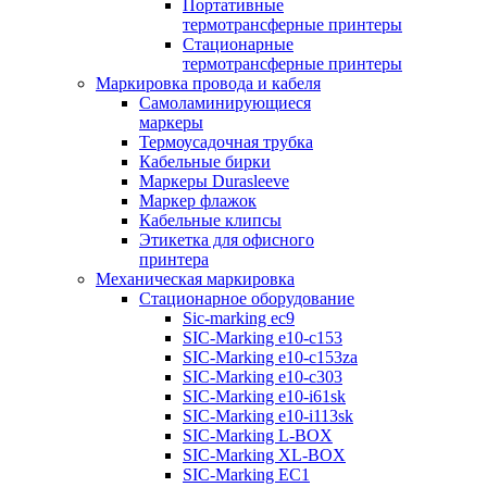
Портативные
термотрансферные принтеры
Стационарные
термотрансферные принтеры
Маркировка провода и кабеля
Самоламинирующиеся
маркеры
Термоусадочная трубка
Кабельные бирки
Маркеры Durasleeve
Маркер флажок
Кабельные клипсы
Этикетка для офисного
принтера
Механическая маркировка
Стационарное оборудование
Sic-marking ec9
SIC-Marking e10-c153
SIC-Marking e10-c153za
SIC-Marking e10-c303
SIC-Marking e10-i61sk
SIC-Marking e10-i113sk
SIC-Marking L-BOX
SIC-Marking XL-BOX
SIC-Marking EC1