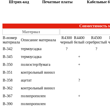
Штрих-код
Печатные платы
Кабельные 
Совместимость м
Материал
В-номер
R4300
R4400
R4500
Описание материала
материала
черный
белый
серебристый
B-342
термоусадка
?
?
B-345
термоусадка
+
B-350
полиэстер/бумага
+
B-351
контрольный винил
B-358
ацетат
?
B-362
контрольный винил
B-367
полипропилен
+
B-390
полипропилен