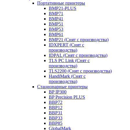
Портативные принтеры
BMP21-PLUS
BMP71
BMP41
BMP51
BMP53
BMP61
BMP21 (Снят с производства)
IDXPERT (Снят с
производства)
IDPAL (Снят с производства)
TLS PC Link (Снят с
производства)
TLS2200 (Снят с производства)
HandiMark (Снят с
производства)
Стационарные принтеры
BP IP300
BP Precision PLUS
BBP72
BBP12
BBP31
BBP33
BBP85
GlobalMark