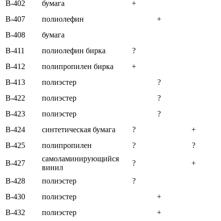
B-402
бумага
+
B-407
полиолефин
+
B-408
бумага
B-411
полиолефин бирка
?
B-412
полипропилен бирка
+
B-413
полиэстер
?
B-422
полиэстер
?
B-423
полиэстер
?
B-424
синтетическая бумага
?
+
B-425
полипропилен
?
?
самоламинирующийся
B-427
?
+
винил
B-428
полиэстер
?
B-430
полиэстер
+
B-432
полиэстер
+