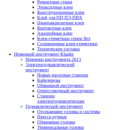
Ремонтные стики
Эпоксидные клеи
Конструкционные клеи
Клей для ПП,ПЭ,ПВХ
Цианоакрилатные клеи
Контактные клеи
Анаэробные клеи
Клеи-герметики серии flex
Силиконовые клеи-герметики
Технические составы
Немецкий инструмент Klauke
Новинки инструмента 2013
Электрогидравлический
инструмент
Новые насосные станции
Кабелерезы
Обжимной инструмент
Опрессовочный инструмент
Станции
электрогидравлические
Гидравлический инструмент
Отсекающие головы и системы
Пресса ручные
Обжимные головы
Универсальные головы