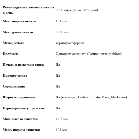
Рекомендуемое. кол-во этикеток
3000 штук (8 часов/ 5 дней)
в день
Макс.ширина печати
101 мм
Макс.длина печати
3000 мм
Метод печати
термотрансферная
Цветность
Одноцветная печать (Разные цвета риббона)
Печать в несколько строк
Да
Поворот текста
Да
Сериализация
Да
Штрих-кодирование
Да (все коды с CodeSoft, LabelMark, Markware)
Периферийное устройство
Да
Мин. высота этикетки
12,7 мм
Макс. ширина этикетки
101 мм