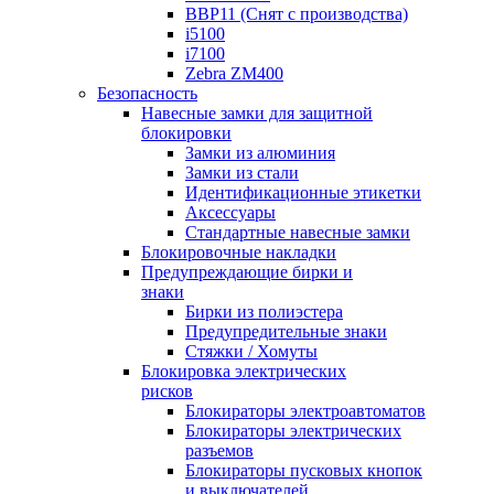
BBP11 (Снят с производства)
i5100
i7100
Zebra ZM400
Безопасность
Навесные замки для защитной
блокировки
Замки из алюминия
Замки из стали
Идентификационные этикетки
Аксессуары
Стандартные навесные замки
Блокировочные накладки
Предупреждающие бирки и
знаки
Бирки из полиэстера
Предупредительные знаки
Стяжки / Хомуты
Блокировка электрических
рисков
Блокираторы электроавтоматов
Блокираторы электрических
разъемов
Блокираторы пусковых кнопок
и выключателей