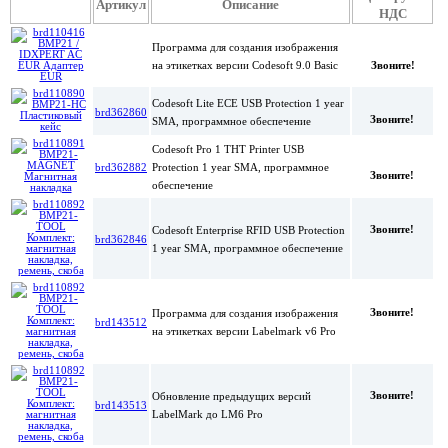
Артикул
Описание
НДС
Программа для создания изображения
на этикетках версии Codesoft 9.0 Basic
Звоните!
Codesoft Lite ECE USB Protection 1 year
brd362860
Звоните!
SMA, программное обеспечение
Codesoft Pro 1 THT Printer USB
brd362882
Protection 1 year SMA, программное
Звоните!
обеспечение
Звоните!
Codesoft Enterprise RFID USB Protection
brd362846
1 year SMA, программное обеспечение
Звоните!
Программа для создания изображения
brd143512
на этикетках версии Labelmark v6 Pro
Звоните!
Обновление предыдущих версий
brd143513
LabelMark до LM6 Pro