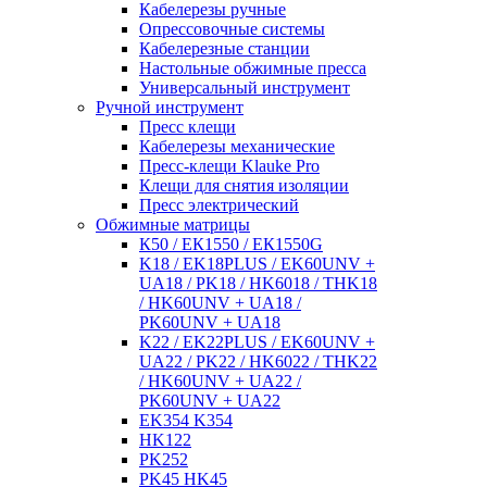
Кабелерезы ручные
Опрессовочные системы
Кабелерезные станции
Настольные обжимные пресса
Универсальный инструмент
Ручной инструмент
Пресс клещи
Кабелерезы механические
Пресс-клещи Klauke Pro
Клещи для снятия изоляции
Пресс электрический
Обжимные матрицы
К50 / ЕК1550 / ЕК1550G
K18 / EK18PLUS / EK60UNV +
UA18 / PK18 / HK6018 / THK18
/ HK60UNV + UA18 /
PK60UNV + UA18
K22 / EK22PLUS / EK60UNV +
UA22 / PK22 / HK6022 / THK22
/ HK60UNV + UA22 /
PK60UNV + UA22
EK354 K354
HK122
PK252
PK45 HK45