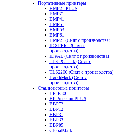
Портативные принтеры
BMP21-PLUS
BMP71
BMP41
BMP51
BMP53
BMP61
BMP21 (Снят с производства)
IDXPERT (Снят с
производства)
IDPAL (Снят с производства)
TLS PC Link (Снят с
производства)
TLS2200 (Снят с производства)
HandiMark (Снят с
производства)
Стационарные принтеры
BP IP300
BP Precision PLUS
BBP72
BBP12
BBP31
BBP33
BBP85
GlobalMark