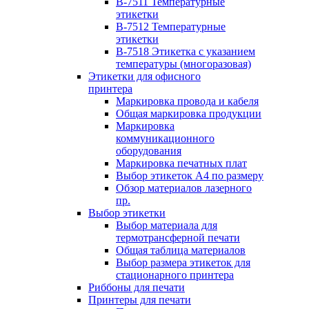
B-7511 Температурные
этикетки
B-7512 Температурные
этикетки
B-7518 Этикетка с указанием
температуры (многоразовая)
Этикетки для офисного
принтера
Маркировка провода и кабеля
Общая маркировка продукции
Маркировка
коммуникационного
оборудования
Маркировка печатных плат
Выбор этикеток А4 по размеру
Обзор материалов лазерного
пр.
Выбор этикетки
Выбор материала для
термотрансферной печати
Общая таблица материалов
Выбор размера этикеток для
стационарного принтера
Риббоны для печати
Принтеры для печати