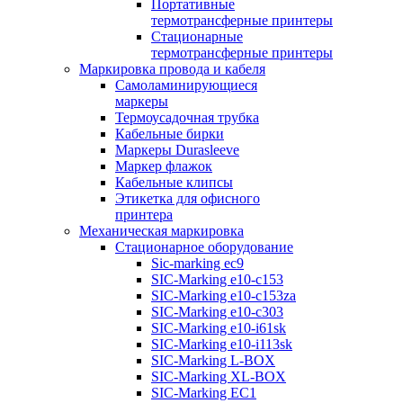
Портативные
термотрансферные принтеры
Стационарные
термотрансферные принтеры
Маркировка провода и кабеля
Самоламинирующиеся
маркеры
Термоусадочная трубка
Кабельные бирки
Маркеры Durasleeve
Маркер флажок
Кабельные клипсы
Этикетка для офисного
принтера
Механическая маркировка
Стационарное оборудование
Sic-marking ec9
SIC-Marking e10-c153
SIC-Marking e10-c153za
SIC-Marking e10-c303
SIC-Marking e10-i61sk
SIC-Marking e10-i113sk
SIC-Marking L-BOX
SIC-Marking XL-BOX
SIC-Marking EC1