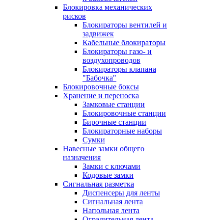
Блокировка механических
рисков
Блокираторы вентилей и
задвижек
Кабельные блокираторы
Блокираторы газо- и
воздухопроводов
Блокираторы клапана
"Бабочка"
Блокировочные боксы
Хранение и переноска
Замковые станции
Блокировочные станции
Бирочные станции
Блокираторные наборы
Сумки
Навесные замки общего
назначения
Замки с ключами
Кодовые замки
Сигнальная разметка
Диспенсеры для ленты
Сигнальная лента
Напольная лента
Оградительная лента