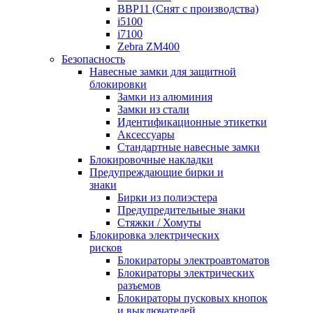
BBP11 (Снят с производства)
i5100
i7100
Zebra ZM400
Безопасность
Навесные замки для защитной
блокировки
Замки из алюминия
Замки из стали
Идентификационные этикетки
Аксессуары
Стандартные навесные замки
Блокировочные накладки
Предупреждающие бирки и
знаки
Бирки из полиэстера
Предупредительные знаки
Стяжки / Хомуты
Блокировка электрических
рисков
Блокираторы электроавтоматов
Блокираторы электрических
разъемов
Блокираторы пусковых кнопок
и выключателей